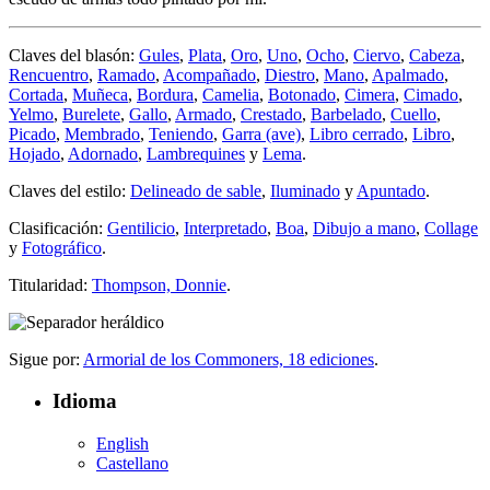
Claves del blasón:
Gules
,
Plata
,
Oro
,
Uno
,
Ocho
,
Ciervo
,
Cabeza
,
Rencuentro
,
Ramado
,
Acompañado
,
Diestro
,
Mano
,
Apalmado
,
Cortada
,
Muñeca
,
Bordura
,
Camelia
,
Botonado
,
Cimera
,
Cimado
,
Yelmo
,
Burelete
,
Gallo
,
Armado
,
Crestado
,
Barbelado
,
Cuello
,
Picado
,
Membrado
,
Teniendo
,
Garra (ave)
,
Libro cerrado
,
Libro
,
Hojado
,
Adornado
,
Lambrequines
y
Lema
.
Claves del estilo:
Delineado de sable
,
Iluminado
y
Apuntado
.
Clasificación:
Gentilicio
,
Interpretado
,
Boa
,
Dibujo a mano
,
Collage
y
Fotográfico
.
Titularidad:
Thompson, Donnie
.
Sigue por:
Armorial de los Commoners, 18 ediciones
.
Idioma
English
Castellano