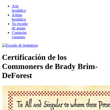
Arte
heráldico
Artista
heráldico
Tu escudo
de armas
Contactar
conmigo
Certificación de los
Commoners de Brady Brim-
DeForest