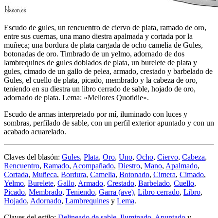
Escudo de gules, un rencuentro de ciervo de plata, ramado de oro,
entre sus cuernas, una mano diestra apalmada y cortada por la
muñeca; una bordura de plata cargada de ocho camelia de Gules,
botonadas de oro. Timbrado de un yelmo, adornado de dos
lambrequines de gules doblados de plata, un burelete de plata y
gules, cimado de un gallo de pelea, armado, crestado y barbelado de
Gules, el cuello de plata, picado, membrado y la cabeza de oro,
teniendo en su diestra un libro cerrado de sable, hojado de oro,
adornado de plata. Lema: «Meliores Quotidie».
Escudo de armas interpretado por mí, iluminado con luces y
sombras, perfilado de sable, con un perfil exterior apuntado y con un
acabado acuarelado.
Claves del blasón:
Gules
,
Plata
,
Oro
,
Uno
,
Ocho
,
Ciervo
,
Cabeza
,
Rencuentro
,
Ramado
,
Acompañado
,
Diestro
,
Mano
,
Apalmado
,
Cortada
,
Muñeca
,
Bordura
,
Camelia
,
Botonado
,
Cimera
,
Cimado
,
Yelmo
,
Burelete
,
Gallo
,
Armado
,
Crestado
,
Barbelado
,
Cuello
,
Picado
,
Membrado
,
Teniendo
,
Garra (ave)
,
Libro cerrado
,
Libro
,
Hojado
,
Adornado
,
Lambrequines
y
Lema
.
Claves del estilo:
Delineado de sable
,
Iluminado
,
Apuntado
y