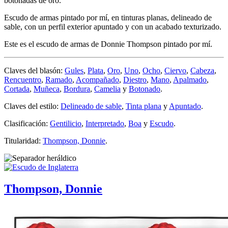
botonadas de oro.
Escudo de armas pintado por mí, en tinturas planas, delineado de
sable, con un perfil exterior apuntado y con un acabado texturizado.
Este es el escudo de armas de Donnie Thompson pintado por mí.
Claves del blasón:
Gules
,
Plata
,
Oro
,
Uno
,
Ocho
,
Ciervo
,
Cabeza
,
Rencuentro
,
Ramado
,
Acompañado
,
Diestro
,
Mano
,
Apalmado
,
Cortada
,
Muñeca
,
Bordura
,
Camelia
y
Botonado
.
Claves del estilo:
Delineado de sable
,
Tinta plana
y
Apuntado
.
Clasificación:
Gentilicio
,
Interpretado
,
Boa
y
Escudo
.
Titularidad:
Thompson, Donnie
.
Thompson, Donnie