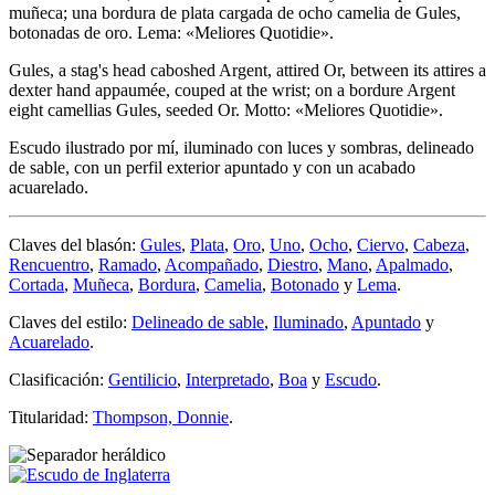
muñeca; una bordura de plata cargada de ocho camelia de Gules,
botonadas de oro. Lema: «Meliores Quotidie».
Gules, a stag's head caboshed Argent, attired Or, between its attires a
dexter hand appaumée, couped at the wrist; on a bordure Argent
eight camellias Gules, seeded Or. Motto: «Meliores Quotidie».
Escudo ilustrado por mí, iluminado con luces y sombras, delineado
de sable, con un perfil exterior apuntado y con un acabado
acuarelado.
Claves del blasón:
Gules
,
Plata
,
Oro
,
Uno
,
Ocho
,
Ciervo
,
Cabeza
,
Rencuentro
,
Ramado
,
Acompañado
,
Diestro
,
Mano
,
Apalmado
,
Cortada
,
Muñeca
,
Bordura
,
Camelia
,
Botonado
y
Lema
.
Claves del estilo:
Delineado de sable
,
Iluminado
,
Apuntado
y
Acuarelado
.
Clasificación:
Gentilicio
,
Interpretado
,
Boa
y
Escudo
.
Titularidad:
Thompson, Donnie
.