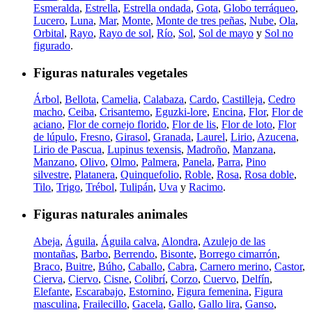
Esmeralda
,
Estrella
,
Estrella ondada
,
Gota
,
Globo terráqueo
,
Lucero
,
Luna
,
Mar
,
Monte
,
Monte de tres peñas
,
Nube
,
Ola
,
Orbital
,
Rayo
,
Rayo de sol
,
Río
,
Sol
,
Sol de mayo
y
Sol no
figurado
.
Figuras naturales vegetales
Árbol
,
Bellota
,
Camelia
,
Calabaza
,
Cardo
,
Castilleja
,
Cedro
macho
,
Ceiba
,
Crisantemo
,
Eguzki-lore
,
Encina
,
Flor
,
Flor de
aciano
,
Flor de cornejo florido
,
Flor de lis
,
Flor de loto
,
Flor
de lúpulo
,
Fresno
,
Girasol
,
Granada
,
Laurel
,
Lirio
,
Azucena
,
Lirio de Pascua
,
Lupinus texensis
,
Madroño
,
Manzana
,
Manzano
,
Olivo
,
Olmo
,
Palmera
,
Panela
,
Parra
,
Pino
silvestre
,
Platanera
,
Quinquefolio
,
Roble
,
Rosa
,
Rosa doble
,
Tilo
,
Trigo
,
Trébol
,
Tulipán
,
Uva
y
Racimo
.
Figuras naturales animales
Abeja
,
Águila
,
Águila calva
,
Alondra
,
Azulejo de las
montañas
,
Barbo
,
Berrendo
,
Bisonte
,
Borrego cimarrón
,
Braco
,
Buitre
,
Búho
,
Caballo
,
Cabra
,
Carnero merino
,
Castor
,
Cierva
,
Ciervo
,
Cisne
,
Colibrí
,
Corzo
,
Cuervo
,
Delfín
,
Elefante
,
Escarabajo
,
Estornino
,
Figura femenina
,
Figura
masculina
,
Frailecillo
,
Gacela
,
Gallo
,
Gallo lira
,
Ganso
,