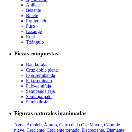
Anillete
Bezante
Billete
Equipolado
Fuso
Losange
Roel
Triángulo
Piezas compuestas
Banda-faja
Cruz doble plena
Faja-semibanda
Faja-semipalo
Palo-semifaja
Semibanda-faja
Semifaja-palo
Semipalo-faja
Figuras naturales inanimadas
Agua
,
Arcoiris
,
Átomo
,
Carro de la Osa Mayor
,
Copo de
nieve
,
Creciente
,
Creciente tornado
,
Decreciente
,
Diamante
,