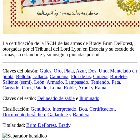
La certificación de la ISCH de las armas de Brady Brim-DeForest,
otorgadas por el Tribunal del Lord Lyon en Escocia y su escudo de
armas, su estandarte y su insignia pintadas por mí.
Claves del blasón:
Gules
,
Oro
,
Plata
,
Azur
,
Dos
,
Uno
,
Mantelado en
punta
,
Bellota
,
Tallado
,
Campaña
,
Flor de lis
,
Cimera
,
Burelete
,
Saliente (semi)
,
León
,
Armado
,
Lampasado
,
Teniendo
,
Pata
,
Cargado
,
Cruz
,
Patado
,
Lema
,
Roble
,
Árbol
y
Rama
.
Claves del estilo:
Delineado de sable
e
Iluminado
.
Clasificación:
Gentilicio
,
Interpretado
,
Boa
,
Certificación
,
Documento heráldico
,
Gallardete
y
Bandera
.
Titularidad:
Brim-DeForest, Brady
.