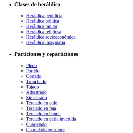
Clases de heráldica
Heráldica gentilicia
Heráldica política
Heráldica militar
Heráldica religiosa
Heráldica socioeconómica
Heráldica imaginaria
Particiones y reparticiones
Pleno
Partido
Cortado
Tronchado
Tajado
Adiestrado
Siniestrado
Terciado en palo
Terciado en faja
Terciado en banda
Terciado en perla invertida
Cuartelado
Cuartelado en sotuer