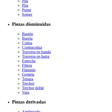
Pila
Pira
Punta
Sotuer
Piezas disminuidas
Bastón
Burela
Cotiza
Contracotiza
Traversa en banda
Traversa en barra
Estrecha
Filiera
Flanquis
Gemela
Tenaza
Trechor
Trechor doble
Vara
Piezas derivadas
Ajedrezado