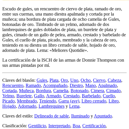
Escudo de gules, un rencuentro de ciervo de plata, ramado de oro,
entre sus cuernas, una mano diestra apalmada y cortada por la
muñeca; una bordura de plata cargada de ocho camelia de Gules,
botonadas de oro. Timbrado de un yelmo, adornado de dos
lambrequines de gules doblados de plata, un burelete de plata y
gules, cimado de un gallo de pelea, armado, crestado y barbelado de
Gules, el cuello de plata, picado, membrado y la cabeza de oro,
teniendo en su diestra un libro cerrado de sable, hojado de oro,
adornado de plata. Lema: «Meliores Quotidie».
La certificación de la ISCH de las armas de Donnie Thompson con
sus armas pintadas por mí.
Claves del blasón:
Gules
,
Plata
,
Oro
,
Uno
,
Ocho
,
Ciervo
,
Cabeza
,
Rencuentro
,
Ramado
,
Acompañado
,
Diestro
,
Mano
,
Apalmado
,
Cortada
,
Muñeca
,
Bordura
,
Camelia
,
Botonado
,
Cimera
,
Cimado
,
Yelmo
,
Burelete
,
Gallo
,
Armado
,
Crestado
,
Barbelado
,
Cuello
,
Picado
,
Membrado
,
Teniendo
,
Garra (ave)
,
Libro cerrado
,
Libro
,
Hojado
,
Adornado
,
Lambrequines
y
Lema
.
Claves del estilo:
Delineado de sable
,
Iluminado
y
Apuntado
.
Clasificación:
Gentilicio
,
Interpretado
,
Boa
,
Certificación
,