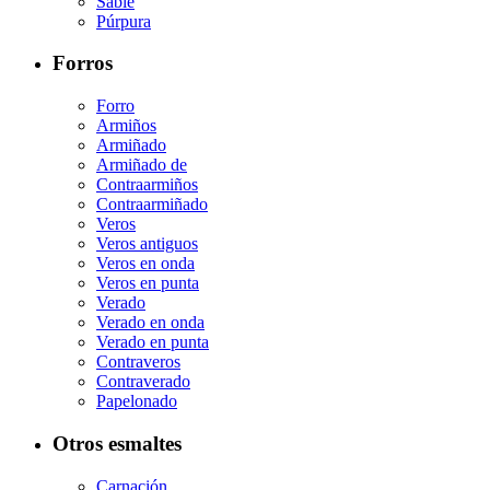
Sable
Púrpura
Forros
Forro
Armiños
Armiñado
Armiñado de
Contraarmiños
Contraarmiñado
Veros
Veros antiguos
Veros en onda
Veros en punta
Verado
Verado en onda
Verado en punta
Contraveros
Contraverado
Papelonado
Otros esmaltes
Carnación