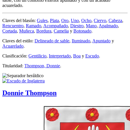
sable, con un contorno exterior apuntado y con un acabado
acuarelado.
Claves del blasón:
Gules
,
Plata
,
Oro
,
Uno
,
Ocho
,
Ciervo
,
Cabeza
,
Rencuentro
,
Ramado
,
Acompañado
,
Diestro
,
Mano
,
Apalmado
,
Cortada
,
Muñeca
,
Bordura
,
Camelia
y
Botonado
.
Claves del estilo:
Delineado de sable
,
Iluminado
,
Apuntado
y
Acuarelado
.
Clasificación:
Gentilicio
,
Interpretado
,
Boa
y
Escudo
.
Titularidad:
Thompson, Donnie
.
Donnie Thompson