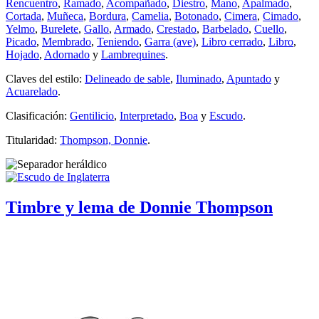
Rencuentro
,
Ramado
,
Acompañado
,
Diestro
,
Mano
,
Apalmado
,
Cortada
,
Muñeca
,
Bordura
,
Camelia
,
Botonado
,
Cimera
,
Cimado
,
Yelmo
,
Burelete
,
Gallo
,
Armado
,
Crestado
,
Barbelado
,
Cuello
,
Picado
,
Membrado
,
Teniendo
,
Garra (ave)
,
Libro cerrado
,
Libro
,
Hojado
,
Adornado
y
Lambrequines
.
Claves del estilo:
Delineado de sable
,
Iluminado
,
Apuntado
y
Acuarelado
.
Clasificación:
Gentilicio
,
Interpretado
,
Boa
y
Escudo
.
Titularidad:
Thompson, Donnie
.
Timbre y lema de Donnie Thompson