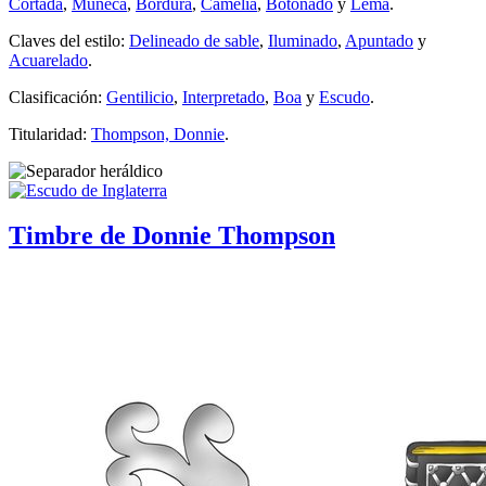
Cortada
,
Muñeca
,
Bordura
,
Camelia
,
Botonado
y
Lema
.
Claves del estilo:
Delineado de sable
,
Iluminado
,
Apuntado
y
Acuarelado
.
Clasificación:
Gentilicio
,
Interpretado
,
Boa
y
Escudo
.
Titularidad:
Thompson, Donnie
.
Timbre de Donnie Thompson