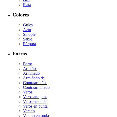
Plata
Colores
Gules
Azur
Sinople
Sable
Púrpura
Forros
Forro
Armiños
Armiñado
Armiñado de
Contraarmiños
Contraarmiñado
Veros
Veros antiguos
Veros en onda
Veros en punta
Verado
Verado en onda