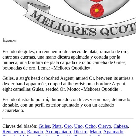
Escudo de gules, un rencuentro de ciervo de plata, ramado de oro,
entre sus cuernas, una mano diestra apalmada y cortada por la
muñeca; una bordura de plata cargada de ocho camelia de Gules,
botonadas de oro. Lema: «Meliores Quotidie».
Gules, a stag's head caboshed Argent, attired Or, between its attires a
dexter hand appaumée, couped at the wrist; on a bordure Argent
eight camellias Gules, seeded Or. Motto: «Meliores Quotidie».
Escudo ilustrado por mí, iluminado con luces y sombras, delineado
de sable, con un perfil exterior apuntado y con un acabado
acuarelado.
Claves del blasón:
Gules
,
Plata
,
Oro
,
Uno
,
Ocho
,
Ciervo
,
Cabeza
,
Rencuentro
,
Ramado
,
Acompañado
,
Diestro
,
Mano
,
Apalmado
,