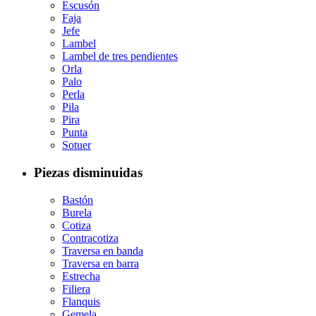
Escusón
Faja
Jefe
Lambel
Lambel de tres pendientes
Orla
Palo
Perla
Pila
Pira
Punta
Sotuer
Piezas disminuidas
Bastón
Burela
Cotiza
Contracotiza
Traversa en banda
Traversa en barra
Estrecha
Filiera
Flanquis
Gemela