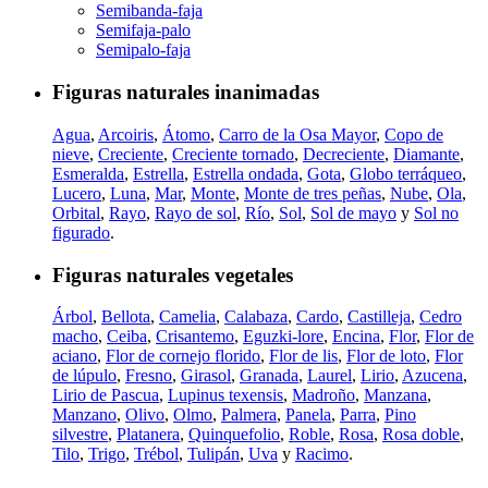
Semibanda-faja
Semifaja-palo
Semipalo-faja
Figuras naturales inanimadas
Agua
,
Arcoiris
,
Átomo
,
Carro de la Osa Mayor
,
Copo de
nieve
,
Creciente
,
Creciente tornado
,
Decreciente
,
Diamante
,
Esmeralda
,
Estrella
,
Estrella ondada
,
Gota
,
Globo terráqueo
,
Lucero
,
Luna
,
Mar
,
Monte
,
Monte de tres peñas
,
Nube
,
Ola
,
Orbital
,
Rayo
,
Rayo de sol
,
Río
,
Sol
,
Sol de mayo
y
Sol no
figurado
.
Figuras naturales vegetales
Árbol
,
Bellota
,
Camelia
,
Calabaza
,
Cardo
,
Castilleja
,
Cedro
macho
,
Ceiba
,
Crisantemo
,
Eguzki-lore
,
Encina
,
Flor
,
Flor de
aciano
,
Flor de cornejo florido
,
Flor de lis
,
Flor de loto
,
Flor
de lúpulo
,
Fresno
,
Girasol
,
Granada
,
Laurel
,
Lirio
,
Azucena
,
Lirio de Pascua
,
Lupinus texensis
,
Madroño
,
Manzana
,
Manzano
,
Olivo
,
Olmo
,
Palmera
,
Panela
,
Parra
,
Pino
silvestre
,
Platanera
,
Quinquefolio
,
Roble
,
Rosa
,
Rosa doble
,
Tilo
,
Trigo
,
Trébol
,
Tulipán
,
Uva
y
Racimo
.