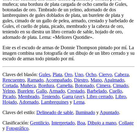
muñeca; una bordura de plata cargada de ocho camelia de Gules,
botonadas de oro. Timbrado de un yelmo, adornado de dos
lambrequines de gules doblados de plata, un burelete de plata y
gules, cimado de un gallo de pelea, armado, crestado y barbelado de
Gules, el cuello de plata, picado, membrado y la cabeza de oro,
teniendo en su diestra un libro cerrado de sable, hojado de oro,
adornado de plata. Lema: «Meliores Quotidie».
Este es el escudo de armas de Donnie Thompson pintado por mí. La
imagen combina una fotografía de un dibujo de un libro cerrado y su
escudo de armas todo pintado por mí.
Claves del blasón:
Gules
,
Plata
,
Oro
,
Uno
,
Ocho
,
Ciervo
,
Cabeza
,
Rencuentro
,
Ramado
,
Acompañado
,
Diestro
,
Mano
,
Apalmado
,
Cortada
,
Muñeca
,
Bordura
,
Camelia
,
Botonado
,
Cimera
,
Cimado
,
Yelmo
,
Burelete
,
Gallo
,
Armado
,
Crestado
,
Barbelado
,
Cuello
,
Picado
,
Membrado
,
Teniendo
,
Garra (ave)
,
Libro cerrado
,
Libro
,
Hojado
,
Adornado
,
Lambrequines
y
Lema
.
Claves del estilo:
Delineado de sable
,
Iluminado
y
Apuntado
.
Clasificación:
Gentilicio
,
Interpretado
,
Boa
,
Dibujo a mano
,
Collage
y
Fotográfico
.