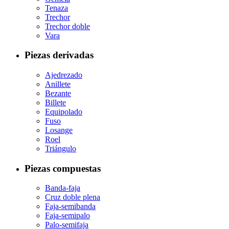
Tenaza
Trechor
Trechor doble
Vara
Piezas derivadas
Ajedrezado
Anillete
Bezante
Billete
Equipolado
Fuso
Losange
Roel
Triángulo
Piezas compuestas
Banda-faja
Cruz doble plena
Faja-semibanda
Faja-semipalo
Palo-semifaja