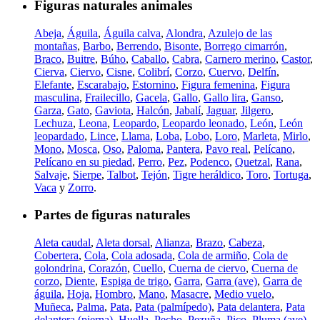
Figuras naturales animales
Abeja
,
Águila
,
Águila calva
,
Alondra
,
Azulejo de las
montañas
,
Barbo
,
Berrendo
,
Bisonte
,
Borrego cimarrón
,
Braco
,
Buitre
,
Búho
,
Caballo
,
Cabra
,
Carnero merino
,
Castor
,
Cierva
,
Ciervo
,
Cisne
,
Colibrí
,
Corzo
,
Cuervo
,
Delfín
,
Elefante
,
Escarabajo
,
Estornino
,
Figura femenina
,
Figura
masculina
,
Frailecillo
,
Gacela
,
Gallo
,
Gallo lira
,
Ganso
,
Garza
,
Gato
,
Gaviota
,
Halcón
,
Jabalí
,
Jaguar
,
Jilgero
,
Lechuza
,
Leona
,
Leopardo
,
Leopardo leonado
,
León
,
León
leopardado
,
Lince
,
Llama
,
Loba
,
Lobo
,
Loro
,
Marleta
,
Mirlo
,
Mono
,
Mosca
,
Oso
,
Paloma
,
Pantera
,
Pavo real
,
Pelícano
,
Pelícano en su piedad
,
Perro
,
Pez
,
Podenco
,
Quetzal
,
Rana
,
Salvaje
,
Sierpe
,
Talbot
,
Tejón
,
Tigre heráldico
,
Toro
,
Tortuga
,
Vaca
y
Zorro
.
Partes de figuras naturales
Aleta caudal
,
Aleta dorsal
,
Alianza
,
Brazo
,
Cabeza
,
Cobertera
,
Cola
,
Cola adosada
,
Cola de armiño
,
Cola de
golondrina
,
Corazón
,
Cuello
,
Cuerna de ciervo
,
Cuerna de
corzo
,
Diente
,
Espiga de trigo
,
Garra
,
Garra (ave)
,
Garra de
águila
,
Hoja
,
Hombro
,
Mano
,
Masacre
,
Medio vuelo
,
Muñeca
,
Palma
,
Pata
,
Pata (palmípedo)
,
Pata delantera
,
Pata
delantera (pierna)
,
Huella
,
Pecho
,
Pezuña
,
Pico
,
Pluma (ave)
,