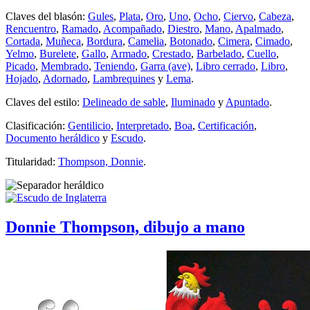
Claves del blasón:
Gules
,
Plata
,
Oro
,
Uno
,
Ocho
,
Ciervo
,
Cabeza
,
Rencuentro
,
Ramado
,
Acompañado
,
Diestro
,
Mano
,
Apalmado
,
Cortada
,
Muñeca
,
Bordura
,
Camelia
,
Botonado
,
Cimera
,
Cimado
,
Yelmo
,
Burelete
,
Gallo
,
Armado
,
Crestado
,
Barbelado
,
Cuello
,
Picado
,
Membrado
,
Teniendo
,
Garra (ave)
,
Libro cerrado
,
Libro
,
Hojado
,
Adornado
,
Lambrequines
y
Lema
.
Claves del estilo:
Delineado de sable
,
Iluminado
y
Apuntado
.
Clasificación:
Gentilicio
,
Interpretado
,
Boa
,
Certificación
,
Documento heráldico
y
Escudo
.
Titularidad:
Thompson, Donnie
.
Donnie Thompson, dibujo a mano