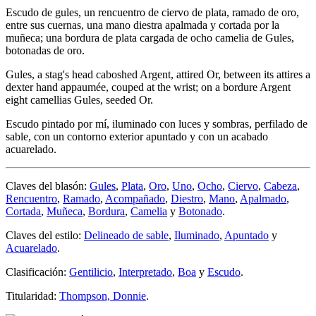
Escudo de gules, un rencuentro de ciervo de plata, ramado de oro,
entre sus cuernas, una mano diestra apalmada y cortada por la
muñeca; una bordura de plata cargada de ocho camelia de Gules,
botonadas de oro.
Gules, a stag's head caboshed Argent, attired Or, between its attires a
dexter hand appaumée, couped at the wrist; on a bordure Argent
eight camellias Gules, seeded Or.
Escudo pintado por mí, iluminado con luces y sombras, perfilado de
sable, con un contorno exterior apuntado y con un acabado
acuarelado.
Claves del blasón:
Gules
,
Plata
,
Oro
,
Uno
,
Ocho
,
Ciervo
,
Cabeza
,
Rencuentro
,
Ramado
,
Acompañado
,
Diestro
,
Mano
,
Apalmado
,
Cortada
,
Muñeca
,
Bordura
,
Camelia
y
Botonado
.
Claves del estilo:
Delineado de sable
,
Iluminado
,
Apuntado
y
Acuarelado
.
Clasificación:
Gentilicio
,
Interpretado
,
Boa
y
Escudo
.
Titularidad:
Thompson, Donnie
.