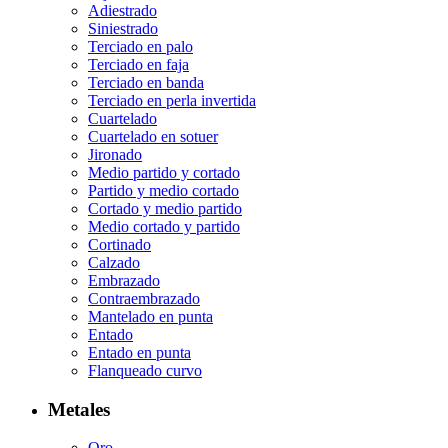
Adiestrado
Siniestrado
Terciado en palo
Terciado en faja
Terciado en banda
Terciado en perla invertida
Cuartelado
Cuartelado en sotuer
Jironado
Medio partido y cortado
Partido y medio cortado
Cortado y medio partido
Medio cortado y partido
Cortinado
Calzado
Embrazado
Contraembrazado
Mantelado en punta
Entado
Entado en punta
Flanqueado curvo
Metales
Oro