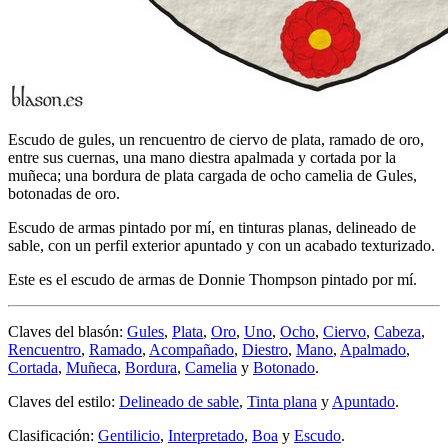
Escudo de gules, un rencuentro de ciervo de plata, ramado de oro,
entre sus cuernas, una mano diestra apalmada y cortada por la
muñeca; una bordura de plata cargada de ocho camelia de Gules,
botonadas de oro.
Escudo de armas pintado por mí, en tinturas planas, delineado de
sable, con un perfil exterior apuntado y con un acabado texturizado.
Este es el escudo de armas de Donnie Thompson pintado por mí.
Claves del blasón:
Gules
,
Plata
,
Oro
,
Uno
,
Ocho
,
Ciervo
,
Cabeza
,
Rencuentro
,
Ramado
,
Acompañado
,
Diestro
,
Mano
,
Apalmado
,
Cortada
,
Muñeca
,
Bordura
,
Camelia
y
Botonado
.
Claves del estilo:
Delineado de sable
,
Tinta plana
y
Apuntado
.
Clasificación:
Gentilicio
,
Interpretado
,
Boa
y
Escudo
.