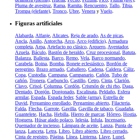
Pluma de avestruz
,
Rama
,
Ramita
,
Rencuentro
,
Tallo
,
Tibia
,
Trompa (elefante)
,
Tronco
,
Ubre
,
Venera
y
Vuelo
.
Figuras artificiales
Alabarda
,
Alfanje
,
Alicates
,
Reja de arado
,
As de picas
,
Ancla
,
Anillo
,
Antorcha
,
Arco
,
Arco (edificio)
,
Armadura
completa
,
Arpa
,
Artefacto no clásico
,
Arquero
,
Aventador
,
Azuela
,
Báculo
,
Bastón de heraldo
,
Cruz procesional
,
Batuta
,
Balanza
,
Ballesta
,
Barco
,
Remo
,
Vela
,
Barco normando
,
Carabela
,
Boina
,
Bomba
,
Bonete eclesiástico
,
Bordón de
peregrino
,
Brazo armado
,
Caballero
,
Cadena
,
Caldera
,
Cáliz
,
Copa
,
Custodia
,
Campana
,
Campanario
,
Cañón
,
Tubo de
cañón
,
Tronera
,
Carbunclo
,
Castillo
,
Cetro
,
Cinta
,
Clarión
,
Clavo
,
Crisol
,
Columna
,
Cordón
,
Crismón de chi rho
,
Daga
,
Dentado
,
Donjón
,
Donjonado
,
Escalinata
,
Peldaño
,
Esfera
armilar
,
Espada
,
Espada feder
,
Sable (arma)
,
Estrella de
David
,
Pergamino enrollado
,
Pergamino abierto
,
Filacteria
,
Falda
,
Flecha
,
Garrote
,
Gavilla
,
Gavilla de tabaco
,
Guadaña
,
Guantelete
,
Hacha
,
Hebilla
,
Hierro de marcar
,
Hórreo
,
Hostia
,
Hoguera
,
Húsar alado polaco
,
Iglesia
,
Ínfula
,
Incensario
,
Quemador de incienso
,
Lámpara de aceite
,
Lanza
,
Punta de
lanza
,
Lanceta
,
Letra
,
Libro
,
Libro abierto
,
Libro cerrado
,
Cinta de registro
,
Página
,
Línea
,
Linterna
,
Llave
,
Lunel
,