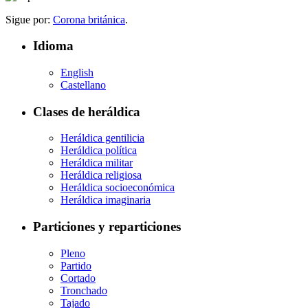
Sigue por:
Corona británica
.
Idioma
English
Castellano
Clases de heráldica
Heráldica gentilicia
Heráldica política
Heráldica militar
Heráldica religiosa
Heráldica socioeconómica
Heráldica imaginaria
Particiones y reparticiones
Pleno
Partido
Cortado
Tronchado
Tajado