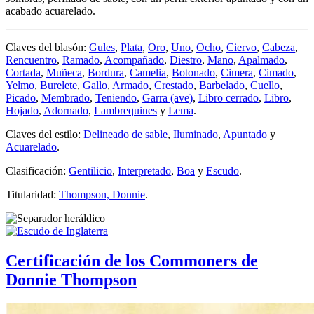
acabado acuarelado.
Claves del blasón:
Gules
,
Plata
,
Oro
,
Uno
,
Ocho
,
Ciervo
,
Cabeza
,
Rencuentro
,
Ramado
,
Acompañado
,
Diestro
,
Mano
,
Apalmado
,
Cortada
,
Muñeca
,
Bordura
,
Camelia
,
Botonado
,
Cimera
,
Cimado
,
Yelmo
,
Burelete
,
Gallo
,
Armado
,
Crestado
,
Barbelado
,
Cuello
,
Picado
,
Membrado
,
Teniendo
,
Garra (ave)
,
Libro cerrado
,
Libro
,
Hojado
,
Adornado
,
Lambrequines
y
Lema
.
Claves del estilo:
Delineado de sable
,
Iluminado
,
Apuntado
y
Acuarelado
.
Clasificación:
Gentilicio
,
Interpretado
,
Boa
y
Escudo
.
Titularidad:
Thompson, Donnie
.
Certificación de los Commoners de
Donnie Thompson