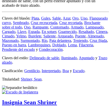
delineado de sable, con un perfil exterior apuntado y con un
acabado de trazo alzado.
Claves del blasón:
Plata
,
Gules
,
Sable
,
Azur
,
Oro
,
Uno
,
Flanqueado
curvo
,
Sembrado
,
Cruz recrucetada
,
Cruz recortada
,
Brochante
sobre el todo
,
Oso
,
Rampante
,
Contornado
,
Armado
,
Lampasado
,
Cargado
,
Llave
,
Espada
,
En sotuer
,
Guarnecido
,
Resaltado
,
Cimera
,
Cimado
,
Yelmo
,
Burelete
,
Saliente
,
Arqueado
,
Puente
,
Almenado
,
Mazonado
,
Surmontado
,
Río
,
Pata delantera
,
Teniendo
,
Cruz fijada
,
Puesto en barra
,
Lambrequines
,
Doblado
,
Lema
,
Filacteria
,
Pendiente del escudo
y
Condecoración
.
Claves del estilo:
Delineado de sable
,
Iluminado
,
Apuntado
y
Trazo
alzado
.
Clasificación:
Gentilicio
,
Interpretado
,
Boa
y
Escudo
.
Titularidad:
Shriner, Sean
.
Insignia Sean Shriner