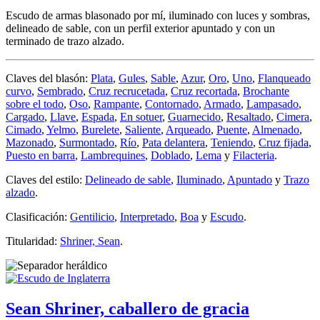
Escudo de armas blasonado por mí, iluminado con luces y sombras,
delineado de sable, con un perfil exterior apuntado y con un
terminado de trazo alzado.
Claves del blasón:
Plata
,
Gules
,
Sable
,
Azur
,
Oro
,
Uno
,
Flanqueado
curvo
,
Sembrado
,
Cruz recrucetada
,
Cruz recortada
,
Brochante
sobre el todo
,
Oso
,
Rampante
,
Contornado
,
Armado
,
Lampasado
,
Cargado
,
Llave
,
Espada
,
En sotuer
,
Guarnecido
,
Resaltado
,
Cimera
,
Cimado
,
Yelmo
,
Burelete
,
Saliente
,
Arqueado
,
Puente
,
Almenado
,
Mazonado
,
Surmontado
,
Río
,
Pata delantera
,
Teniendo
,
Cruz fijada
,
Puesto en barra
,
Lambrequines
,
Doblado
,
Lema
y
Filacteria
.
Claves del estilo:
Delineado de sable
,
Iluminado
,
Apuntado
y
Trazo
alzado
.
Clasificación:
Gentilicio
,
Interpretado
,
Boa
y
Escudo
.
Titularidad:
Shriner, Sean
.
Sean Shriner, caballero de gracia