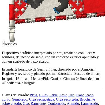
Dispositivo heráldico interpretado por mí, resaltado con luces y
sombras, delineado de sable, con un contorno exterior apuntado y
con un acabado de trazo alzado.
Estandarte heráldico de Sean Shriner, diseñado por el Armorial
Register y revisado y pintado por mí. Estructura: Escudo de armas;
a
a
Insignia; 1
línea del lema «
Fide Gratia
»; Cimera; 2
línea del lema
«
Obedientia
»; Insignia.
Claves del blasón:
Plata
,
Gules
,
Sable
,
Azur
,
Oro
,
Flanqueado
curvo
,
Sembrado
,
Cruz recrucetada
,
Cruz recortada
,
Brochante
sobre el todo
,
Oso
,
Rampante
,
Contornado
,
Armado
,
Lampasado
,