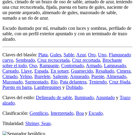
gules, cimado de un brazo de oso de sable, armado de azur, teniendo
una cruz recruceteada, fijada, puesta en barra de gules, naciente de
un puente arqueado, almenado de gules, mazonado de sable,
sumado a un río de azur.
Escudo ilustrado por mí, resaltado con luces y sombras, perfilado de
sable, con un perfil exterior apuntado y con un terminado de trazo
alzado.
Claves del blasón:
Plata
,
Gules
,
Sable
,
Azur
,
Oro
,
Uno
,
Flanqueado
curvo
,
Sembrado
,
Cruz recrucetada
,
Cruz recortada
,
Brochante
sobre el todo
,
Oso
,
Rampante
,
Contornado
,
Armado
,
Lampasado
,
Cargado
,
Llave
,
Espada
,
En sotuer
,
Guarnecido
,
Resaltado
,
Cimera
,
Cimado
,
Yelmo
,
Burelete
,
Saliente
,
Arqueado
,
Puente
,
Almenado
,
Mazonado
,
Surmontado
,
Río
,
Pata delantera
,
Teniendo
,
Cruz fijada
,
Puesto en barra
,
Lambrequines
y
Doblado
.
Claves del estilo:
Delineado de sable
,
Iluminado
,
Apuntado
y
Trazo
alzado
.
Clasificación:
Gentilicio
,
Interpretado
,
Boa
y
Escudo
.
Titularidad:
Shriner, Sean
.