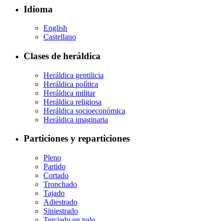
Idioma
English
Castellano
Clases de heráldica
Heráldica gentilicia
Heráldica política
Heráldica militar
Heráldica religiosa
Heráldica socioeconómica
Heráldica imaginaria
Particiones y reparticiones
Pleno
Partido
Cortado
Tronchado
Tajado
Adiestrado
Siniestrado
Terciado en palo