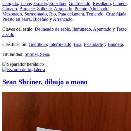
Cargado
,
Llave
,
Espada
,
En sotuer
,
Guarnecido
,
Resaltado
,
Cimera
,
Cimado
,
Burelete
,
Saliente
,
Arqueado
,
Puente
,
Almenado
,
Mazonado
,
Surmontado
,
Río
,
Pata delantera
,
Teniendo
,
Cruz fijada
,
Puesto en barra
,
Bicéfalo
y
Arrancado
.
Claves del estilo:
Delineado de sable
,
Iluminado
,
Apuntado
y
Trazo
alzado
.
Clasificación:
Gentilicio
,
Interpretado
,
Boa
,
Estandarte
y
Bandera
.
Titularidad:
Shriner, Sean
.
Sean Shriner, dibujo a mano