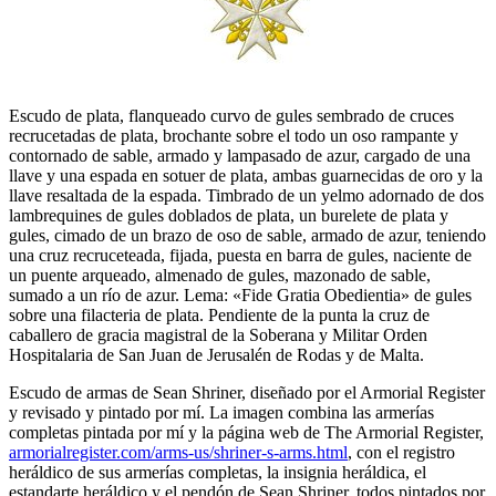
Escudo de plata, flanqueado curvo de gules sembrado de cruces
recrucetadas de plata, brochante sobre el todo un oso rampante y
contornado de sable, armado y lampasado de azur, cargado de una
llave y una espada en sotuer de plata, ambas guarnecidas de oro y la
llave resaltada de la espada. Timbrado de un yelmo adornado de dos
lambrequines de gules doblados de plata, un burelete de plata y
gules, cimado de un brazo de oso de sable, armado de azur, teniendo
una cruz recruceteada, fijada, puesta en barra de gules, naciente de
un puente arqueado, almenado de gules, mazonado de sable,
sumado a un río de azur. Lema: «Fide Gratia Obedientia» de gules
sobre una filacteria de plata. Pendiente de la punta la cruz de
caballero de gracia magistral de la Soberana y Militar Orden
Hospitalaria de San Juan de Jerusalén de Rodas y de Malta.
Escudo de armas de Sean Shriner, diseñado por el Armorial Register
y revisado y pintado por mí. La imagen combina las armerías
completas pintada por mí y la página web de The Armorial Register,
armorialregister.com/arms-us/shriner-s-arms.html
, con el registro
heráldico de sus armerías completas, la insignia heráldica, el
estandarte heráldico y el pendón de Sean Shriner, todos pintados por