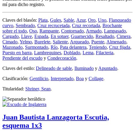
mí para dicho registro.
Claves del blasón:
Plata
,
Gules
,
Sable
,
Azur
,
Oro
,
Uno
,
Flanqueado
curvo
,
Sembrado
,
Cruz recrucetada
,
Cruz recortada
,
Brochante
sobre el todo
,
Oso
,
Rampante
,
Contornado
,
Armado
,
Lampasado
,
Cargado
,
Llave
,
Espada
,
En sotuer
,
Guarnecido
,
Resaltado
,
Cimera
,
Cimado
,
Yelmo
,
Burelete
,
Saliente
,
Arqueado
,
Puente
,
Almenado
,
Mazonado
,
Surmontado
,
Río
,
Pata delantera
,
Teniendo
,
Cruz fijada
,
Puesto en barra
,
Lambrequines
,
Doblado
,
Lema
,
Filacteria
,
Pendiente del escudo
y
Condecoración
.
Claves del estilo:
Delineado de sable
,
Iluminado
y
Apuntado
.
Clasificación:
Gentilicio
,
Interpretado
,
Boa
y
Collage
.
Titularidad:
Shriner, Sean
.
Juan Bautista Lanzagorta Escutia,
esquema 1x3