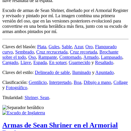
llave resaltada de la espada.
Escudo de armas de Sean Shriner, diseñado por el Armorial Register
y revisado y pintado por mí. La imagen combina una primera
versión del oso, que en las versiones posteriores evolucionó para
convertirse en una bestia heráldica más fiera, junto con su escudo de
armas ambos pintados por mí.
Claves del blasón:
Plata
,
Gules
,
Sable
,
Azur
,
Oro
,
Flanqueado
curvo
,
Sembrado
,
Cruz recrucetada
,
Cruz recortada
,
Brochante
sobre el todo
,
Oso
,
Rampante
,
Contornado
,
Armado
,
Lampasado
,
Cargado
,
Llave
,
Espada
,
En sotuer
,
Guarnecido
y
Resaltado
.
Claves del estilo:
Delineado de sable
,
Iluminado
y
Apuntado
.
Clasificación:
Gentilicio
,
Interpretado
,
Boa
,
Dibujo a mano
,
Collage
y
Fotográfico
.
Titularidad:
Shriner, Sean
.
Armas de Sean Shriner en el Armorial