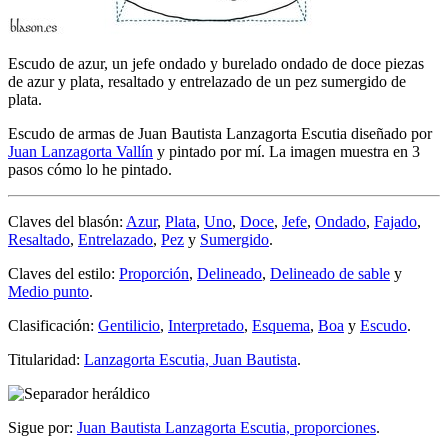
Escudo de azur, un jefe ondado y burelado ondado de doce piezas
de azur y plata, resaltado y entrelazado de un pez sumergido de
plata.
Escudo de armas de Juan Bautista Lanzagorta Escutia diseñado por
Juan Lanzagorta Vallín
y pintado por mí. La imagen muestra en 3
pasos cómo lo he pintado.
Claves del blasón:
Azur
,
Plata
,
Uno
,
Doce
,
Jefe
,
Ondado
,
Fajado
,
Resaltado
,
Entrelazado
,
Pez
y
Sumergido
.
Claves del estilo:
Proporción
,
Delineado
,
Delineado de sable
y
Medio punto
.
Clasificación:
Gentilicio
,
Interpretado
,
Esquema
,
Boa
y
Escudo
.
Titularidad:
Lanzagorta Escutia, Juan Bautista
.
Sigue por:
Juan Bautista Lanzagorta Escutia, proporciones
.