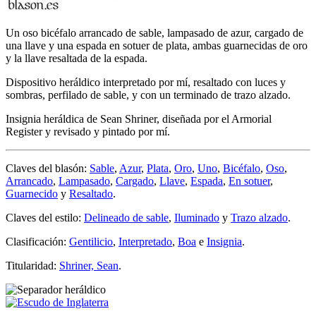
Un oso bicéfalo arrancado de sable, lampasado de azur, cargado de
una llave y una espada en sotuer de plata, ambas guarnecidas de oro
y la llave resaltada de la espada.
Dispositivo heráldico interpretado por mí, resaltado con luces y
sombras, perfilado de sable, y con un terminado de trazo alzado.
Insignia heráldica de Sean Shriner, diseñada por el Armorial
Register y revisado y pintado por mí.
Claves del blasón:
Sable
,
Azur
,
Plata
,
Oro
,
Uno
,
Bicéfalo
,
Oso
,
Arrancado
,
Lampasado
,
Cargado
,
Llave
,
Espada
,
En sotuer
,
Guarnecido
y
Resaltado
.
Claves del estilo:
Delineado de sable
,
Iluminado
y
Trazo alzado
.
Clasificación:
Gentilicio
,
Interpretado
,
Boa
e
Insignia
.
Titularidad:
Shriner, Sean
.