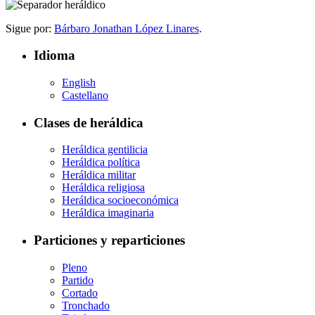
Sigue por:
Bárbaro Jonathan López Linares
.
Idioma
English
Castellano
Clases de heráldica
Heráldica gentilicia
Heráldica política
Heráldica militar
Heráldica religiosa
Heráldica socioeconómica
Heráldica imaginaria
Particiones y reparticiones
Pleno
Partido
Cortado
Tronchado