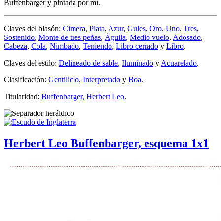
Buffenbarger y pintada por mí.
Claves del blasón:
Cimera
,
Plata
,
Azur
,
Gules
,
Oro
,
Uno
,
Tres
,
Sostenido
,
Monte de tres peñas
,
Águila
,
Medio vuelo
,
Adosado
,
Cabeza
,
Cola
,
Nimbado
,
Teniendo
,
Libro cerrado
y
Libro
.
Claves del estilo:
Delineado de sable
,
Iluminado
y
Acuarelado
.
Clasificación:
Gentilicio
,
Interpretado
y
Boa
.
Titularidad:
Buffenbarger, Herbert Leo
.
Herbert Leo Buffenbarger, esquema 1x1