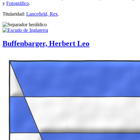
y
Fotográfico
.
Titularidad:
Lancefield, Rex
.
Buffenbarger, Herbert Leo