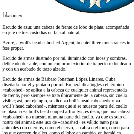
Escudo de azur, una cabeza de frente de lobo de plata, acompañada
en jefe de tres custodias en faja al natural.
Azure, a wolf's head caboshed Argent, in chief three monstrances in
fess proper.
Escudo de armas ilustrado por mí, iluminado con luces y sombras,
delineado de sable, con un contorno exterior de trapecio redondeado
y con un acabado de trazo alzado.
Escudo de armas de Bárbaro Jonathan López Linares, Cuba,
diseñado por él y pintado por mí. En heráldica inglesa el término
«
caboshed
» se aplica a la cabeza de cualquier animal representada
de frente, pero siempre se trata únicamente de la cabeza, sin cuello
visible; así, por ejemplo, se dice «
a bull’s head caboshed
» o «
a
wolf’s head caboshed
», mientras que si se muestra parte del cuello
se blasona «
a bull’s head couped affronty
»; es decir, que una cabeza
«
caboshed
» no muestra ninguna parte del cuello, ya que es solo el
rostro del animal; este uso de «
caboshed
» es válido tanto para
animales con cuernos, como el ciervo, la cabra o el toro, como para
los que carecen de ellos, como el lobo; en cambio, en heráldica