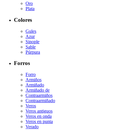
Oro
Plata
Colores
Gules
Azur
Sinople
Sable
Púrpura
Forros
Forro
Armiños
Armiñado
Armiñado de
Contraarmiños
Contraarmiñado
Veros
Veros antiguos
Veros en onda
Veros en punta
Verado