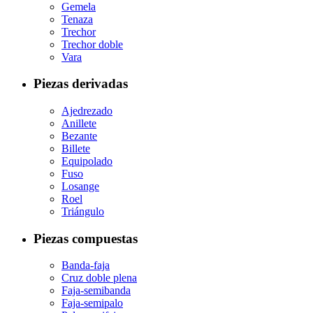
Gemela
Tenaza
Trechor
Trechor doble
Vara
Piezas derivadas
Ajedrezado
Anillete
Bezante
Billete
Equipolado
Fuso
Losange
Roel
Triángulo
Piezas compuestas
Banda-faja
Cruz doble plena
Faja-semibanda
Faja-semipalo