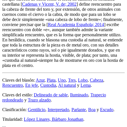
castellana [
Cadenas y Vicent, V. de; 2002
] define reencuentro para
la cabeza de frente del toro y, por extensión, de otros animales con
cuernos como el ciervo o la cabra, de modo que para un lobo se
debe decir simplemente «
una cabeza de lobo de frente
»; finalmente,
conviene precisar que la [
Real Academia Española; 2014
] escribe
reencuentro con doble «
e
», aunque también admite la variante
simplificada rencuentro, que es la forma que personalmente utilizo.
En heráldica, cuando se blasona una custodia al natural, se entiende
que toda la estructura de la pieza es de metal oro, con sus detalles
característicos como rayos, sol o pie igualmente dorados, y que en
su interior se representa la hostia, visible, de plata; por tanto, una
«
custodia al natural
»siempre ha de mostrarse en oro con la hostia de
plata en el centro.
Claves del blasón:
Azur
,
Plata
,
Uno
,
Tres
,
Lobo
,
Cabeza
,
Rencuentro
,
En jefe
,
Custodia
,
Al natural
y
Lema
.
Claves del estilo:
Delineado de sable
,
Iluminado
,
Trapecio
redondeado
y
Trazo alzado
.
Clasificación:
Gentilicio
,
Interpretado
,
Parlante
,
Boa
y
Escudo
.
Titularidad:
López Linares, Bárbaro Jonathan
.