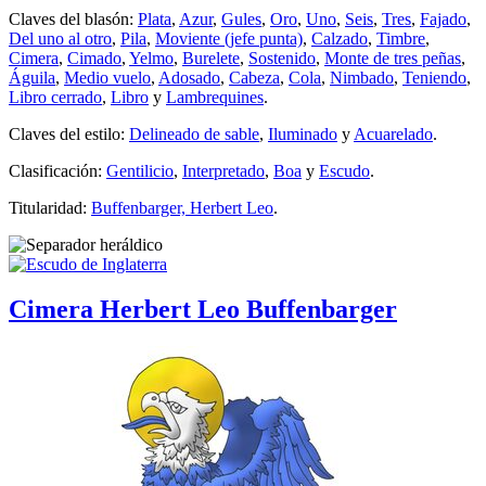
Claves del blasón:
Plata
,
Azur
,
Gules
,
Oro
,
Uno
,
Seis
,
Tres
,
Fajado
,
Del uno al otro
,
Pila
,
Moviente (jefe punta)
,
Calzado
,
Timbre
,
Cimera
,
Cimado
,
Yelmo
,
Burelete
,
Sostenido
,
Monte de tres peñas
,
Águila
,
Medio vuelo
,
Adosado
,
Cabeza
,
Cola
,
Nimbado
,
Teniendo
,
Libro cerrado
,
Libro
y
Lambrequines
.
Claves del estilo:
Delineado de sable
,
Iluminado
y
Acuarelado
.
Clasificación:
Gentilicio
,
Interpretado
,
Boa
y
Escudo
.
Titularidad:
Buffenbarger, Herbert Leo
.
Cimera Herbert Leo Buffenbarger