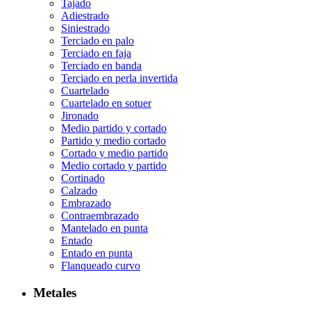
Tajado
Adiestrado
Siniestrado
Terciado en palo
Terciado en faja
Terciado en banda
Terciado en perla invertida
Cuartelado
Cuartelado en sotuer
Jironado
Medio partido y cortado
Partido y medio cortado
Cortado y medio partido
Medio cortado y partido
Cortinado
Calzado
Embrazado
Contraembrazado
Mantelado en punta
Entado
Entado en punta
Flanqueado curvo
Metales