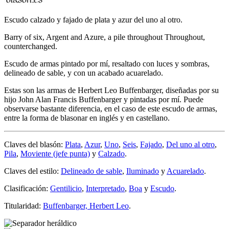
Escudo calzado y fajado de plata y azur del uno al otro.
Barry of six, Argent and Azure, a pile throughout Throughout,
counterchanged.
Escudo de armas pintado por mí, resaltado con luces y sombras,
delineado de sable, y con un acabado acuarelado.
Estas son las armas de Herbert Leo Buffenbarger, diseñadas por su
hijo John Alan Francis Buffenbarger y pintadas por mí. Puede
observarse bastante diferencia, en el caso de este escudo de armas,
entre la forma de blasonar en inglés y en castellano.
Claves del blasón:
Plata
,
Azur
,
Uno
,
Seis
,
Fajado
,
Del uno al otro
,
Pila
,
Moviente (jefe punta)
y
Calzado
.
Claves del estilo:
Delineado de sable
,
Iluminado
y
Acuarelado
.
Clasificación:
Gentilicio
,
Interpretado
,
Boa
y
Escudo
.
Titularidad:
Buffenbarger, Herbert Leo
.