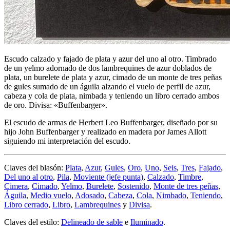
Escudo calzado y fajado de plata y azur del uno al otro. Timbrado
de un yelmo adornado de dos lambrequines de azur doblados de
plata, un burelete de plata y azur, cimado de un monte de tres peñas
de gules sumado de un águila alzando el vuelo de perfil de azur,
cabeza y cola de plata, nimbada y teniendo un libro cerrado ambos
de oro. Divisa: «Buffenbarger».
El escudo de armas de Herbert Leo Buffenbarger, diseñado por su
hijo John Buffenbarger y realizado en madera por James Allott
siguiendo mi interpretación del escudo.
Claves del blasón:
Plata
,
Azur
,
Gules
,
Oro
,
Uno
,
Seis
,
Tres
,
Fajado
,
Del uno al otro
,
Pila
,
Moviente (jefe punta)
,
Calzado
,
Timbre
,
Cimera
,
Cimado
,
Yelmo
,
Burelete
,
Sostenido
,
Monte de tres peñas
,
Águila
,
Medio vuelo
,
Adosado
,
Cabeza
,
Cola
,
Nimbado
,
Teniendo
,
Libro cerrado
,
Libro
,
Lambrequines
y
Divisa
.
Claves del estilo:
Delineado de sable
e
Iluminado
.