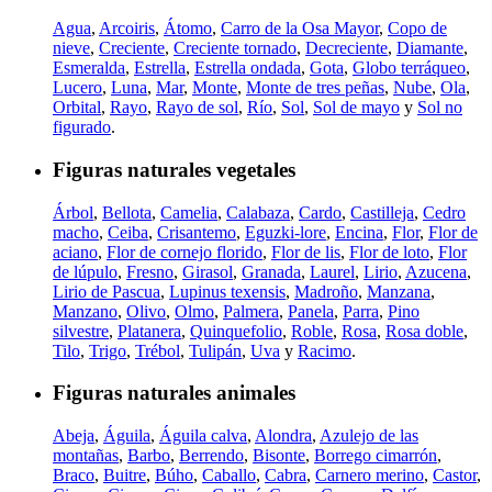
Agua
,
Arcoiris
,
Átomo
,
Carro de la Osa Mayor
,
Copo de
nieve
,
Creciente
,
Creciente tornado
,
Decreciente
,
Diamante
,
Esmeralda
,
Estrella
,
Estrella ondada
,
Gota
,
Globo terráqueo
,
Lucero
,
Luna
,
Mar
,
Monte
,
Monte de tres peñas
,
Nube
,
Ola
,
Orbital
,
Rayo
,
Rayo de sol
,
Río
,
Sol
,
Sol de mayo
y
Sol no
figurado
.
Figuras naturales vegetales
Árbol
,
Bellota
,
Camelia
,
Calabaza
,
Cardo
,
Castilleja
,
Cedro
macho
,
Ceiba
,
Crisantemo
,
Eguzki-lore
,
Encina
,
Flor
,
Flor de
aciano
,
Flor de cornejo florido
,
Flor de lis
,
Flor de loto
,
Flor
de lúpulo
,
Fresno
,
Girasol
,
Granada
,
Laurel
,
Lirio
,
Azucena
,
Lirio de Pascua
,
Lupinus texensis
,
Madroño
,
Manzana
,
Manzano
,
Olivo
,
Olmo
,
Palmera
,
Panela
,
Parra
,
Pino
silvestre
,
Platanera
,
Quinquefolio
,
Roble
,
Rosa
,
Rosa doble
,
Tilo
,
Trigo
,
Trébol
,
Tulipán
,
Uva
y
Racimo
.
Figuras naturales animales
Abeja
,
Águila
,
Águila calva
,
Alondra
,
Azulejo de las
montañas
,
Barbo
,
Berrendo
,
Bisonte
,
Borrego cimarrón
,
Braco
,
Buitre
,
Búho
,
Caballo
,
Cabra
,
Carnero merino
,
Castor
,