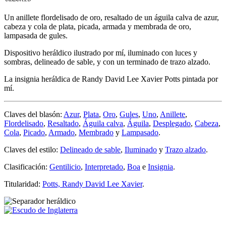
Un anillete flordelisado de oro, resaltado de un águila calva de azur,
cabeza y cola de plata, picada, armada y membrada de oro,
lampasada de gules.
Dispositivo heráldico ilustrado por mí, iluminado con luces y
sombras, delineado de sable, y con un terminado de trazo alzado.
La insignia heráldica de Randy David Lee Xavier Potts pintada por
mí.
Claves del blasón:
Azur
,
Plata
,
Oro
,
Gules
,
Uno
,
Anillete
,
Flordelisado
,
Resaltado
,
Águila calva
,
Águila
,
Desplegado
,
Cabeza
,
Cola
,
Picado
,
Armado
,
Membrado
y
Lampasado
.
Claves del estilo:
Delineado de sable
,
Iluminado
y
Trazo alzado
.
Clasificación:
Gentilicio
,
Interpretado
,
Boa
e
Insignia
.
Titularidad:
Potts, Randy David Lee Xavier
.