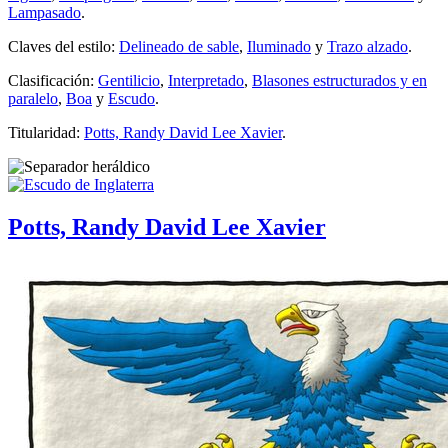
Lampasado
.
Claves del estilo:
Delineado de sable
,
Iluminado
y
Trazo alzado
.
Clasificación:
Gentilicio
,
Interpretado
,
Blasones estructurados y en
paralelo
,
Boa
y
Escudo
.
Titularidad:
Potts, Randy David Lee Xavier
.
Potts, Randy David Lee Xavier