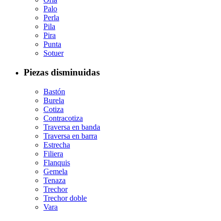
Palo
Perla
Pila
Pira
Punta
Sotuer
Piezas disminuidas
Bastón
Burela
Cotiza
Contracotiza
Traversa en banda
Traversa en barra
Estrecha
Filiera
Flanquis
Gemela
Tenaza
Trechor
Trechor doble
Vara