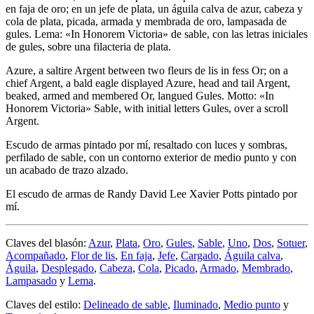
en faja de oro; en un jefe de plata, un águila calva de azur, cabeza y
cola de plata, picada, armada y membrada de oro, lampasada de
gules. Lema: «In Honorem Victoria» de sable, con las letras iniciales
de gules, sobre una filacteria de plata.
Azure, a saltire Argent between two fleurs de lis in fess Or; on a
chief Argent, a bald eagle displayed Azure, head and tail Argent,
beaked, armed and membered Or, langued Gules. Motto: «In
Honorem Victoria» Sable, with initial letters Gules, over a scroll
Argent.
Escudo de armas pintado por mí, resaltado con luces y sombras,
perfilado de sable, con un contorno exterior de medio punto y con
un acabado de trazo alzado.
El escudo de armas de Randy David Lee Xavier Potts pintado por
mí.
Claves del blasón:
Azur
,
Plata
,
Oro
,
Gules
,
Sable
,
Uno
,
Dos
,
Sotuer
,
Acompañado
,
Flor de lis
,
En faja
,
Jefe
,
Cargado
,
Águila calva
,
Águila
,
Desplegado
,
Cabeza
,
Cola
,
Picado
,
Armado
,
Membrado
,
Lampasado
y
Lema
.
Claves del estilo:
Delineado de sable
,
Iluminado
,
Medio punto
y