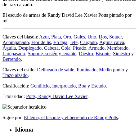
de trazo alzado.
El escudo de armas de Randy David Lee Xavier Potts pintado por
mí.
Claves del blasón:
Azur
,
Plata
,
Oro
,
Gules
,
Uno
,
Dos
,
Sotuer
,
Acompañado
,
Flor de lis
,
En faja
,
Jefe
,
Cargado
,
Águila calva
,
Águila
,
Desplegado
,
Cabeza
,
Cola
,
Picado
,
Armado
,
Membrado
,
Lampasado
,
Soporte, sostén y tenante
,
Diestro
,
Bisonte
,
Siniestro
y
Berrendo
.
Claves del estilo:
Delineado de sable
,
Iluminado
,
Medio punto
y
Trazo alzado
.
Clasificación:
Gentilicio
,
Interpretado
,
Boa
y
Escudo
.
Titularidad:
Potts, Randy David Lee Xavier
.
Sigue por:
El lema, el bisonte y el berrendo de Randy Potts
.
Idioma