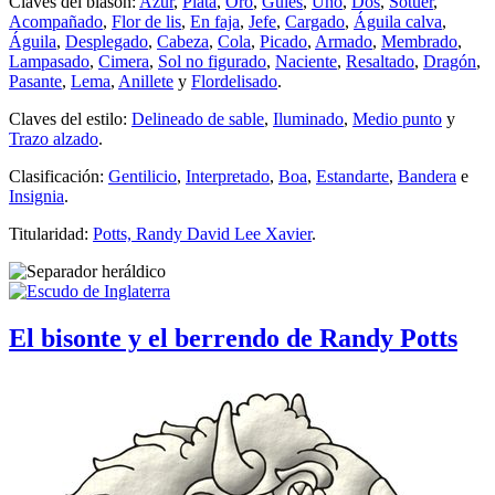
Claves del blasón:
Azur
,
Plata
,
Oro
,
Gules
,
Uno
,
Dos
,
Sotuer
,
Acompañado
,
Flor de lis
,
En faja
,
Jefe
,
Cargado
,
Águila calva
,
Águila
,
Desplegado
,
Cabeza
,
Cola
,
Picado
,
Armado
,
Membrado
,
Lampasado
,
Cimera
,
Sol no figurado
,
Naciente
,
Resaltado
,
Dragón
,
Pasante
,
Lema
,
Anillete
y
Flordelisado
.
Claves del estilo:
Delineado de sable
,
Iluminado
,
Medio punto
y
Trazo alzado
.
Clasificación:
Gentilicio
,
Interpretado
,
Boa
,
Estandarte
,
Bandera
e
Insignia
.
Titularidad:
Potts, Randy David Lee Xavier
.
El bisonte y el berrendo de Randy Potts