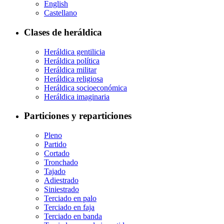
English
Castellano
Clases de heráldica
Heráldica gentilicia
Heráldica política
Heráldica militar
Heráldica religiosa
Heráldica socioeconómica
Heráldica imaginaria
Particiones y reparticiones
Pleno
Partido
Cortado
Tronchado
Tajado
Adiestrado
Siniestrado
Terciado en palo
Terciado en faja
Terciado en banda