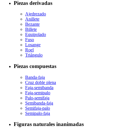
Piezas derivadas
Ajedrezado
Anillete
Bezante
Billete
Equipolado
Fuso
Losange
Roel
Triángulo
Piezas compuestas
Banda-faja
Cruz doble plena
Faja-semibanda
Faja-semipalo
Palo-semifaja
Semibanda-faja
Semifaja-palo
Semipalo-faja
Figuras naturales inanimadas