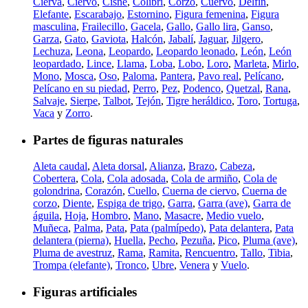
Cierva
,
Ciervo
,
Cisne
,
Colibrí
,
Corzo
,
Cuervo
,
Delfín
,
Elefante
,
Escarabajo
,
Estornino
,
Figura femenina
,
Figura
masculina
,
Frailecillo
,
Gacela
,
Gallo
,
Gallo lira
,
Ganso
,
Garza
,
Gato
,
Gaviota
,
Halcón
,
Jabalí
,
Jaguar
,
Jilgero
,
Lechuza
,
Leona
,
Leopardo
,
Leopardo leonado
,
León
,
León
leopardado
,
Lince
,
Llama
,
Loba
,
Lobo
,
Loro
,
Marleta
,
Mirlo
,
Mono
,
Mosca
,
Oso
,
Paloma
,
Pantera
,
Pavo real
,
Pelícano
,
Pelícano en su piedad
,
Perro
,
Pez
,
Podenco
,
Quetzal
,
Rana
,
Salvaje
,
Sierpe
,
Talbot
,
Tejón
,
Tigre heráldico
,
Toro
,
Tortuga
,
Vaca
y
Zorro
.
Partes de figuras naturales
Aleta caudal
,
Aleta dorsal
,
Alianza
,
Brazo
,
Cabeza
,
Cobertera
,
Cola
,
Cola adosada
,
Cola de armiño
,
Cola de
golondrina
,
Corazón
,
Cuello
,
Cuerna de ciervo
,
Cuerna de
corzo
,
Diente
,
Espiga de trigo
,
Garra
,
Garra (ave)
,
Garra de
águila
,
Hoja
,
Hombro
,
Mano
,
Masacre
,
Medio vuelo
,
Muñeca
,
Palma
,
Pata
,
Pata (palmípedo)
,
Pata delantera
,
Pata
delantera (pierna)
,
Huella
,
Pecho
,
Pezuña
,
Pico
,
Pluma (ave)
,
Pluma de avestruz
,
Rama
,
Ramita
,
Rencuentro
,
Tallo
,
Tibia
,
Trompa (elefante)
,
Tronco
,
Ubre
,
Venera
y
Vuelo
.
Figuras artificiales