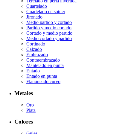
Terciado en perla invertida
Cuartelado
Cuartelado en sotuer
Jironado
Medio partido y cortado
Partido y medio cortado
Cortado y medio partido
Medio cortado y partido
Cortinado
Calzado
Embrazado
Contraembrazado
Mantelado en punta
Entado
Entado en punta
Flanqueado curvo
Metales
Oro
Plata
Colores
Gules