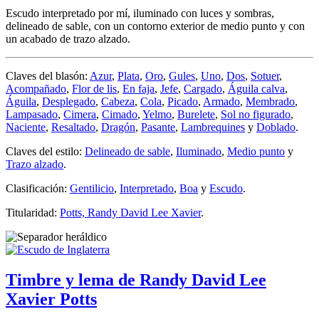
Escudo interpretado por mí, iluminado con luces y sombras,
delineado de sable, con un contorno exterior de medio punto y con
un acabado de trazo alzado.
Claves del blasón:
Azur
,
Plata
,
Oro
,
Gules
,
Uno
,
Dos
,
Sotuer
,
Acompañado
,
Flor de lis
,
En faja
,
Jefe
,
Cargado
,
Águila calva
,
Águila
,
Desplegado
,
Cabeza
,
Cola
,
Picado
,
Armado
,
Membrado
,
Lampasado
,
Cimera
,
Cimado
,
Yelmo
,
Burelete
,
Sol no figurado
,
Naciente
,
Resaltado
,
Dragón
,
Pasante
,
Lambrequines
y
Doblado
.
Claves del estilo:
Delineado de sable
,
Iluminado
,
Medio punto
y
Trazo alzado
.
Clasificación:
Gentilicio
,
Interpretado
,
Boa
y
Escudo
.
Titularidad:
Potts, Randy David Lee Xavier
.
Timbre y lema de Randy David Lee
Xavier Potts