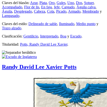
Claves del blasón:
Azur
,
Plata
,
Oro
,
Gules
,
Uno
,
Dos
,
Sotuer
,
Acompañado
,
Flor de lis
,
En faja
,
Jefe
,
Cargado
,
Águila calva
,
Águila
,
Desplegado
,
Cabeza
,
Cola
,
Picado
,
Armado
,
Membrado
y
Lampasado
.
Claves del estilo:
Delineado de sable
,
Iluminado
,
Medio punto
y
Trazo alzado
.
Clasificación:
Gentilicio
,
Interpretado
,
Boa
y
Escudo
.
Titularidad:
Potts, Randy David Lee Xavier
.
Randy David Lee Xavier Potts