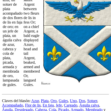
sotuer de
Argent
plata
between
acompañado
two fleurs
de dos flores
de lis in
de lis en faja
fess Or;
de oro; en
on a chief
un jefe de
Argent, a
plata, un
bald eagle
águila calva
displayed
de azur,
Azure,
cabeza y
head and
cola de
tail
plata,
Argent,
picada,
beaked,
armada y
armed and
membrada
membered
de oro,
Or,
lampasada
langued
de gules.
Gules.
Claves del blasón:
Azur
,
Plata
,
Oro
,
Gules
,
Uno
,
Dos
,
Sotuer
,
Acompañado
,
Flor de lis
,
En faja
,
Jefe
,
Cargado
,
Águila calva
,
Águila
,
Desplegado
,
Cabeza
,
Cola
,
Picado
,
Armado
,
Membrado
y