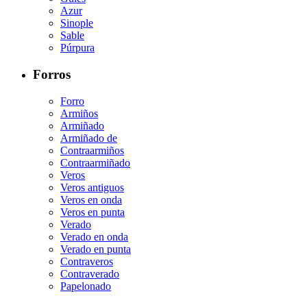
Azur
Sinople
Sable
Púrpura
Forros
Forro
Armiños
Armiñado
Armiñado de
Contraarmiños
Contraarmiñado
Veros
Veros antiguos
Veros en onda
Veros en punta
Verado
Verado en onda
Verado en punta
Contraveros
Contraverado
Papelonado