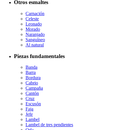
Otros esmaltes
Carnación
Celeste
Leonado
Morado
Naranjado
Sanguíneo
Al natural
Piezas fundamentales
Banda
Barra
Bordura
Cabrio
Campaña
Cantón
Cruz
Escusón
Faja
Jefe
Lambel
Lambel de tres pendientes
Orla