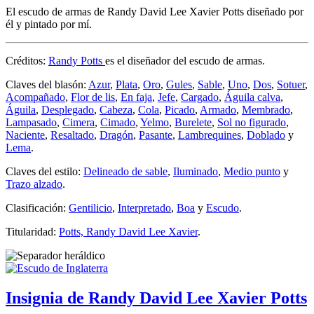
El escudo de armas de Randy David Lee Xavier Potts diseñado por
él y pintado por mí.
Créditos:
Randy Potts
es el diseñador del escudo de armas.
Claves del blasón:
Azur
,
Plata
,
Oro
,
Gules
,
Sable
,
Uno
,
Dos
,
Sotuer
,
Acompañado
,
Flor de lis
,
En faja
,
Jefe
,
Cargado
,
Águila calva
,
Águila
,
Desplegado
,
Cabeza
,
Cola
,
Picado
,
Armado
,
Membrado
,
Lampasado
,
Cimera
,
Cimado
,
Yelmo
,
Burelete
,
Sol no figurado
,
Naciente
,
Resaltado
,
Dragón
,
Pasante
,
Lambrequines
,
Doblado
y
Lema
.
Claves del estilo:
Delineado de sable
,
Iluminado
,
Medio punto
y
Trazo alzado
.
Clasificación:
Gentilicio
,
Interpretado
,
Boa
y
Escudo
.
Titularidad:
Potts, Randy David Lee Xavier
.
Insignia de Randy David Lee Xavier Potts