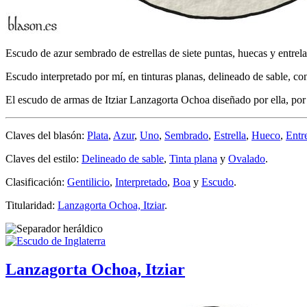
Escudo de azur sembrado de estrellas de siete puntas, huecas y entrelaz
Escudo interpretado por mí, en tinturas planas, delineado de sable, c
El escudo de armas de Itziar Lanzagorta Ochoa diseñado por ella, po
Claves del blasón:
Plata
,
Azur
,
Uno
,
Sembrado
,
Estrella
,
Hueco
,
Entr
Claves del estilo:
Delineado de sable
,
Tinta plana
y
Ovalado
.
Clasificación:
Gentilicio
,
Interpretado
,
Boa
y
Escudo
.
Titularidad:
Lanzagorta Ochoa, Itziar
.
Lanzagorta Ochoa, Itziar