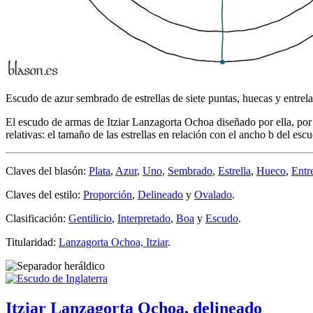
Escudo de azur sembrado de estrellas de siete puntas, huecas y entrelaz
El escudo de armas de Itziar Lanzagorta Ochoa diseñado por ella, po
relativas: el tamaño de las estrellas en relación con el ancho b del es
Claves del blasón:
Plata
,
Azur
,
Uno
,
Sembrado
,
Estrella
,
Hueco
,
Entr
Claves del estilo:
Proporción
,
Delineado
y
Ovalado
.
Clasificación:
Gentilicio
,
Interpretado
,
Boa
y
Escudo
.
Titularidad:
Lanzagorta Ochoa, Itziar
.
Itziar Lanzagorta Ochoa, delineado