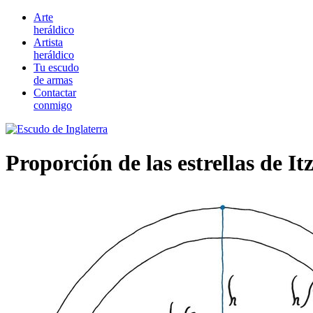
Arte
heráldico
Artista
heráldico
Tu escudo
de armas
Contactar
conmigo
Proporción de las estrellas de I