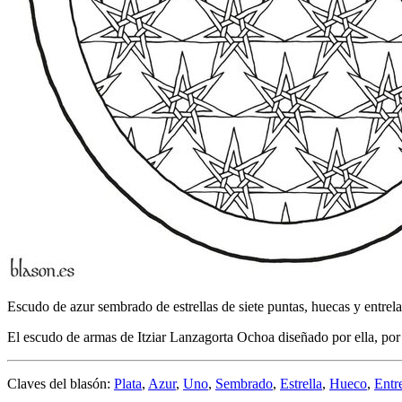
Escudo de azur sembrado de estrellas de siete puntas, huecas y entrelaz
El escudo de armas de Itziar Lanzagorta Ochoa diseñado por ella, po
Claves del blasón:
Plata
,
Azur
,
Uno
,
Sembrado
,
Estrella
,
Hueco
,
Entr