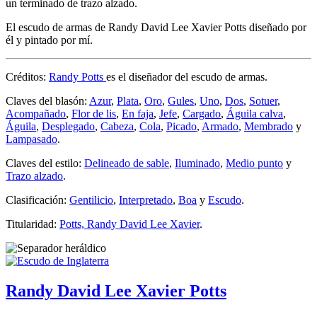
un terminado de trazo alzado.
El escudo de armas de Randy David Lee Xavier Potts diseñado por
él y pintado por mí.
Créditos:
Randy Potts
es el diseñador del escudo de armas.
Claves del blasón:
Azur
,
Plata
,
Oro
,
Gules
,
Uno
,
Dos
,
Sotuer
,
Acompañado
,
Flor de lis
,
En faja
,
Jefe
,
Cargado
,
Águila calva
,
Águila
,
Desplegado
,
Cabeza
,
Cola
,
Picado
,
Armado
,
Membrado
y
Lampasado
.
Claves del estilo:
Delineado de sable
,
Iluminado
,
Medio punto
y
Trazo alzado
.
Clasificación:
Gentilicio
,
Interpretado
,
Boa
y
Escudo
.
Titularidad:
Potts, Randy David Lee Xavier
.
Randy David Lee Xavier Potts