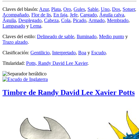
Claves del blasón:
Azur
,
Plata
,
Oro
,
Gules
,
Sable
,
Uno
,
Dos
,
Sotuer
,
Acompañado
,
Flor de lis
,
En faja
,
Jefe
,
Cargado
,
Águila calva
,
Águila
,
Desplegado
,
Cabeza
,
Cola
,
Picado
,
Armado
,
Membrado
,
Lampasado
y
Lema
.
Claves del estilo:
Delineado de sable
,
Iluminado
,
Medio punto
y
Trazo alzado
.
Clasificación:
Gentilicio
,
Interpretado
,
Boa
y
Escudo
.
Titularidad:
Potts, Randy David Lee Xavier
.
Timbre de Randy David Lee Xavier Potts