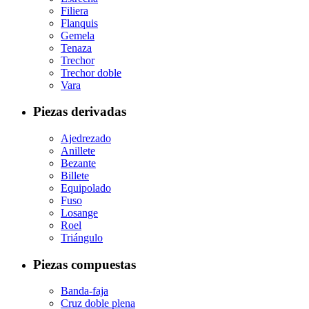
Filiera
Flanquis
Gemela
Tenaza
Trechor
Trechor doble
Vara
Piezas derivadas
Ajedrezado
Anillete
Bezante
Billete
Equipolado
Fuso
Losange
Roel
Triángulo
Piezas compuestas
Banda-faja
Cruz doble plena