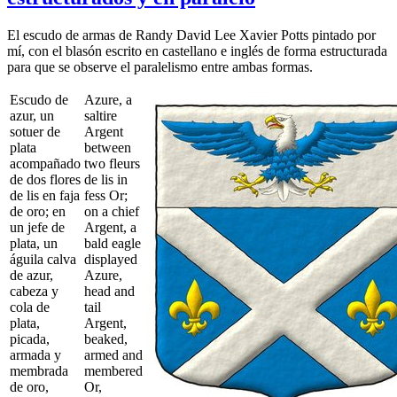
El escudo de armas de Randy David Lee Xavier Potts pintado por
mí, con el blasón escrito en castellano e inglés de forma estructurada
para que se observe el paralelismo entre ambas formas.
Escudo de
Azure, a
azur, un
saltire
sotuer de
Argent
plata
between
acompañado
two fleurs
de dos flores
de lis in
de lis en faja
fess Or;
de oro; en
on a chief
un jefe de
Argent, a
plata, un
bald eagle
águila calva
displayed
de azur,
Azure,
cabeza y
head and
cola de
tail
plata,
Argent,
picada,
beaked,
armada y
armed and
membrada
membered
de oro,
Or,