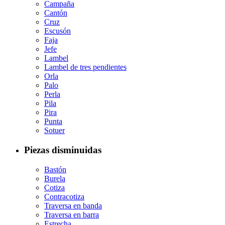
Campaña
Cantón
Cruz
Escusón
Faja
Jefe
Lambel
Lambel de tres pendientes
Orla
Palo
Perla
Pila
Pira
Punta
Sotuer
Piezas disminuidas
Bastón
Burela
Cotiza
Contracotiza
Traversa en banda
Traversa en barra
Estrecha