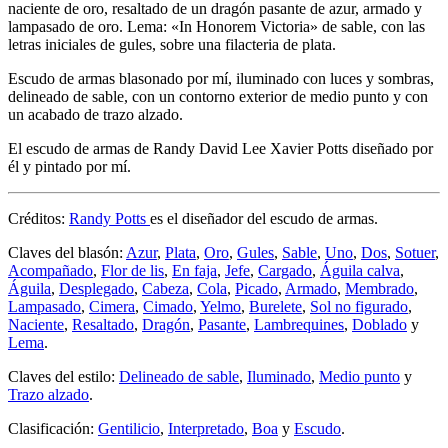
naciente de oro, resaltado de un dragón pasante de azur, armado y
lampasado de oro. Lema: «In Honorem Victoria» de sable, con las
letras iniciales de gules, sobre una filacteria de plata.
Escudo de armas blasonado por mí, iluminado con luces y sombras,
delineado de sable, con un contorno exterior de medio punto y con
un acabado de trazo alzado.
El escudo de armas de Randy David Lee Xavier Potts diseñado por
él y pintado por mí.
Créditos:
Randy Potts
es el diseñador del escudo de armas.
Claves del blasón:
Azur
,
Plata
,
Oro
,
Gules
,
Sable
,
Uno
,
Dos
,
Sotuer
,
Acompañado
,
Flor de lis
,
En faja
,
Jefe
,
Cargado
,
Águila calva
,
Águila
,
Desplegado
,
Cabeza
,
Cola
,
Picado
,
Armado
,
Membrado
,
Lampasado
,
Cimera
,
Cimado
,
Yelmo
,
Burelete
,
Sol no figurado
,
Naciente
,
Resaltado
,
Dragón
,
Pasante
,
Lambrequines
,
Doblado
y
Lema
.
Claves del estilo:
Delineado de sable
,
Iluminado
,
Medio punto
y
Trazo alzado
.
Clasificación:
Gentilicio
,
Interpretado
,
Boa
y
Escudo
.