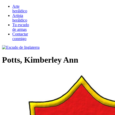
Arte
heráldico
Artista
heráldico
Tu escudo
de armas
Contactar
conmigo
Potts, Kimberley Ann