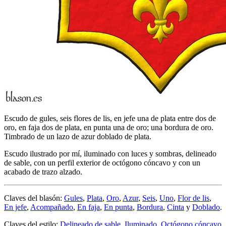
Escudo de gules, seis flores de lis, en jefe una de plata entre dos de
oro, en faja dos de plata, en punta una de oro; una bordura de oro.
Timbrado de un lazo de azur doblado de plata.
Escudo ilustrado por mí, iluminado con luces y sombras, delineado
de sable, con un perfil exterior de octógono cóncavo y con un
acabado de trazo alzado.
Claves del blasón:
Gules
,
Plata
,
Oro
,
Azur
,
Seis
,
Uno
,
Flor de lis
,
En jefe
,
Acompañado
,
En faja
,
En punta
,
Bordura
,
Cinta
y
Doblado
.
Claves del estilo:
Delineado de sable
,
Iluminado
,
Octógono cóncavo