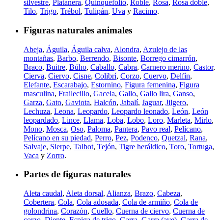
silvestre
,
Platanera
,
Quinquefolio
,
Roble
,
Rosa
,
Rosa doble
,
Tilo
,
Trigo
,
Trébol
,
Tulipán
,
Uva
y
Racimo
.
Figuras naturales animales
Abeja
,
Águila
,
Águila calva
,
Alondra
,
Azulejo de las
montañas
,
Barbo
,
Berrendo
,
Bisonte
,
Borrego cimarrón
,
Braco
,
Buitre
,
Búho
,
Caballo
,
Cabra
,
Carnero merino
,
Castor
,
Cierva
,
Ciervo
,
Cisne
,
Colibrí
,
Corzo
,
Cuervo
,
Delfín
,
Elefante
,
Escarabajo
,
Estornino
,
Figura femenina
,
Figura
masculina
,
Frailecillo
,
Gacela
,
Gallo
,
Gallo lira
,
Ganso
,
Garza
,
Gato
,
Gaviota
,
Halcón
,
Jabalí
,
Jaguar
,
Jilgero
,
Lechuza
,
Leona
,
Leopardo
,
Leopardo leonado
,
León
,
León
leopardado
,
Lince
,
Llama
,
Loba
,
Lobo
,
Loro
,
Marleta
,
Mirlo
,
Mono
,
Mosca
,
Oso
,
Paloma
,
Pantera
,
Pavo real
,
Pelícano
,
Pelícano en su piedad
,
Perro
,
Pez
,
Podenco
,
Quetzal
,
Rana
,
Salvaje
,
Sierpe
,
Talbot
,
Tejón
,
Tigre heráldico
,
Toro
,
Tortuga
,
Vaca
y
Zorro
.
Partes de figuras naturales
Aleta caudal
,
Aleta dorsal
,
Alianza
,
Brazo
,
Cabeza
,
Cobertera
,
Cola
,
Cola adosada
,
Cola de armiño
,
Cola de
golondrina
,
Corazón
,
Cuello
,
Cuerna de ciervo
,
Cuerna de
corzo
,
Diente
,
Espiga de trigo
,
Garra
,
Garra (ave)
,
Garra de