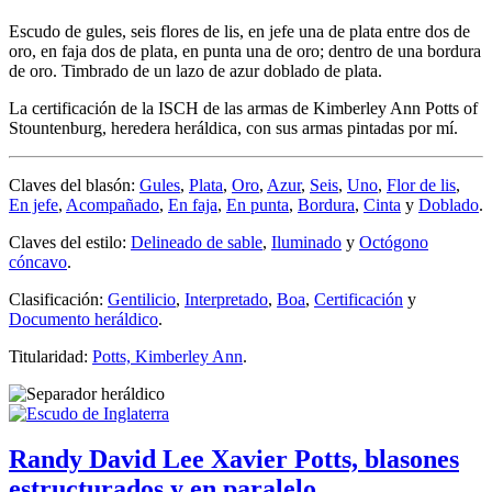
Escudo de gules, seis flores de lis, en jefe una de plata entre dos de
oro, en faja dos de plata, en punta una de oro; dentro de una bordura
de oro. Timbrado de un lazo de azur doblado de plata.
La certificación de la ISCH de las armas de Kimberley Ann Potts of
Stountenburg, heredera heráldica, con sus armas pintadas por mí.
Claves del blasón:
Gules
,
Plata
,
Oro
,
Azur
,
Seis
,
Uno
,
Flor de lis
,
En jefe
,
Acompañado
,
En faja
,
En punta
,
Bordura
,
Cinta
y
Doblado
.
Claves del estilo:
Delineado de sable
,
Iluminado
y
Octógono
cóncavo
.
Clasificación:
Gentilicio
,
Interpretado
,
Boa
,
Certificación
y
Documento heráldico
.
Titularidad:
Potts, Kimberley Ann
.
Randy David Lee Xavier Potts, blasones
estructurados y en paralelo