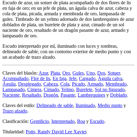
Escudo de azur, un sotuer de plata acompañado de dos flores de lis
en faja de oro; en un jefe de plata, un águila calva de azur, cabeza y
cola de plata, picada, armada y membrada de oro, lampasada de
gules. Timbrado de un yelmo adornado de dos lambrequines de azur
doblados de plata, un burelete de plata y azur, cimado de un sol
naciente de oro, resaltado de un dragón pasante de azur, armado y
lampasado de oro.
Escudo interpretado por mí, iluminado con luces y sombras,
delineado de sable, con un contorno exterior de medio punto y con
un acabado de trazo alzado.
Claves del blasón:
Azur
,
Plata
,
Oro
,
Gules
,
Uno
,
Dos
,
Sotuer
,
Acompañado
,
Flor de lis
,
En faja
,
Jefe
,
Cargado
,
Águila calva
,
Águila
,
Desplegado
,
Cabeza
,
Cola
,
Picado
,
Armado
,
Membrado
,
Lampasado
,
Cimera
,
Cimado
,
Yelmo
,
Burelete
,
Sol no figurado
,
Naciente
,
Resaltado
,
Dragón
,
Pasante
,
Lambrequines
y
Doblado
.
Claves del estilo:
Delineado de sable
,
Iluminado
,
Medio punto
y
Trazo alzado
.
Clasificación:
Gentilicio
,
Interpretado
,
Boa
y
Escudo
.
Titularidad:
Potts, Randy David Lee Xavier
.