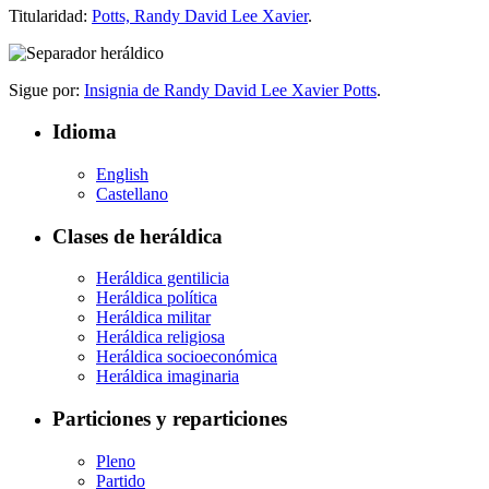
Titularidad:
Potts, Randy David Lee Xavier
.
Sigue por:
Insignia de Randy David Lee Xavier Potts
.
Idioma
English
Castellano
Clases de heráldica
Heráldica gentilicia
Heráldica política
Heráldica militar
Heráldica religiosa
Heráldica socioeconómica
Heráldica imaginaria
Particiones y reparticiones
Pleno
Partido