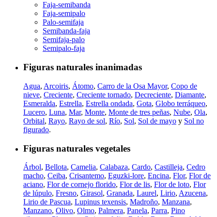
Faja-semibanda
Faja-semipalo
Palo-semifaja
Semibanda-faja
Semifaja-palo
Semipalo-faja
Figuras naturales inanimadas
Agua
,
Arcoiris
,
Átomo
,
Carro de la Osa Mayor
,
Copo de
nieve
,
Creciente
,
Creciente tornado
,
Decreciente
,
Diamante
,
Esmeralda
,
Estrella
,
Estrella ondada
,
Gota
,
Globo terráqueo
,
Lucero
,
Luna
,
Mar
,
Monte
,
Monte de tres peñas
,
Nube
,
Ola
,
Orbital
,
Rayo
,
Rayo de sol
,
Río
,
Sol
,
Sol de mayo
y
Sol no
figurado
.
Figuras naturales vegetales
Árbol
,
Bellota
,
Camelia
,
Calabaza
,
Cardo
,
Castilleja
,
Cedro
macho
,
Ceiba
,
Crisantemo
,
Eguzki-lore
,
Encina
,
Flor
,
Flor de
aciano
,
Flor de cornejo florido
,
Flor de lis
,
Flor de loto
,
Flor
de lúpulo
,
Fresno
,
Girasol
,
Granada
,
Laurel
,
Lirio
,
Azucena
,
Lirio de Pascua
,
Lupinus texensis
,
Madroño
,
Manzana
,
Manzano
,
Olivo
,
Olmo
,
Palmera
,
Panela
,
Parra
,
Pino