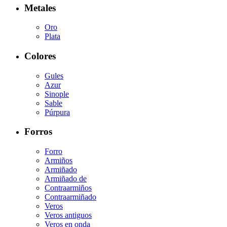
Metales
Oro
Plata
Colores
Gules
Azur
Sinople
Sable
Púrpura
Forros
Forro
Armiños
Armiñado
Armiñado de
Contraarmiños
Contraarmiñado
Veros
Veros antiguos
Veros en onda