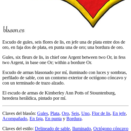
Escudo de gules, seis flores de lis, en jefe una de plata entre dos de
oro, en faja dos de plata, en punta una de oro; una bordura de oro.
Gules, six fleurs de lis, in chief one Argent between two Or, in fess
two Argent, in base one Or; within a bordure Or.
Escudo de armas blasonado por mí, iluminado con luces y sombras,
perfilado de sable, con un contorno exterior de octógono cóncavo y
con un terminado de trazo alzado.
El escudo de armas de Kimberley Ann Potts of Stountenburg,
heredera heráldica, pintado por mí.
Claves del blasón:
Gules
,
Plata
,
Oro
,
Seis
,
Uno
,
Flor de lis
,
En jefe
,
Acompañado
,
En faja
,
En punta
y
Bordura
.
Claves del estilo:
Delineado de sable
,
Iluminado
,
Octógono cóncavo