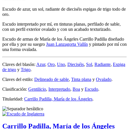
Escudo de azur, un sol, radiante de dieciséis espigas de trigo todo de
oro.
Escudo interpretado por mí, en tinturas planas, perfilado de sable,
con un perfil exterior ovalado y con un acabado texturizado.
Escudo de armas de María de los Ángeles Carrillo Padilla diseñado
por ella y por su suegro
Juan Lanzagorta Vallín
y pintado por mí con
una forma ovalada.
Claves del blasón:
Azur
,
Oro
,
Uno
,
Dieciséis
,
Sol
,
Radiante
,
Espiga
de trigo
y
Trigo
.
Claves del estilo:
Delineado de sable
,
Tinta plana
y
Ovalado
.
Clasificación:
Gentilicio
,
Interpretado
,
Boa
y
Escudo
.
Titularidad:
Carrillo Padilla, María de los Ángeles
.
Carrillo Padilla, María de los Ángeles