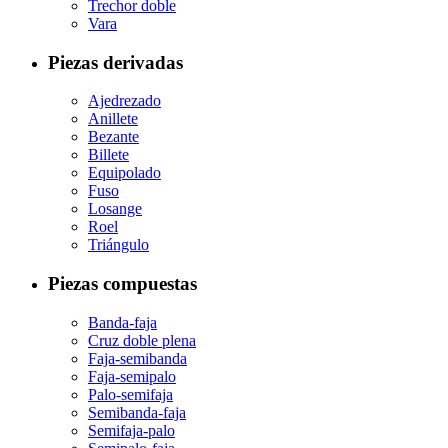
Trechor doble
Vara
Piezas derivadas
Ajedrezado
Anillete
Bezante
Billete
Equipolado
Fuso
Losange
Roel
Triángulo
Piezas compuestas
Banda-faja
Cruz doble plena
Faja-semibanda
Faja-semipalo
Palo-semifaja
Semibanda-faja
Semifaja-palo