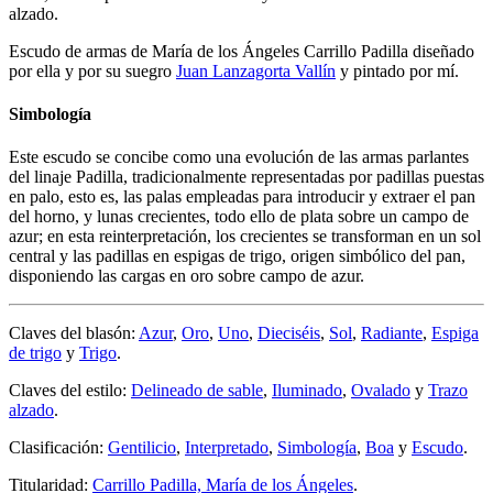
alzado.
Escudo de armas de María de los Ángeles Carrillo Padilla diseñado
por ella y por su suegro
Juan Lanzagorta Vallín
y pintado por mí.
Simbología
Este escudo se concibe como una evolución de las armas parlantes
del linaje Padilla, tradicionalmente representadas por padillas puestas
en palo, esto es, las palas empleadas para introducir y extraer el pan
del horno, y lunas crecientes, todo ello de plata sobre un campo de
azur; en esta reinterpretación, los crecientes se transforman en un sol
central y las padillas en espigas de trigo, origen simbólico del pan,
disponiendo las cargas en oro sobre campo de azur.
Claves del blasón:
Azur
,
Oro
,
Uno
,
Dieciséis
,
Sol
,
Radiante
,
Espiga
de trigo
y
Trigo
.
Claves del estilo:
Delineado de sable
,
Iluminado
,
Ovalado
y
Trazo
alzado
.
Clasificación:
Gentilicio
,
Interpretado
,
Simbología
,
Boa
y
Escudo
.
Titularidad:
Carrillo Padilla, María de los Ángeles
.