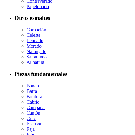
Contraverado
Papelonado
Otros esmaltes
Carnación
Celeste
Leonado
Morado
Naranjado
Sanguíneo
Al natural
Piezas fundamentales
Banda
Barra
Bordura
Cabrio
Campaña
Cantón
Cruz
Escusón
Faja
Jefe