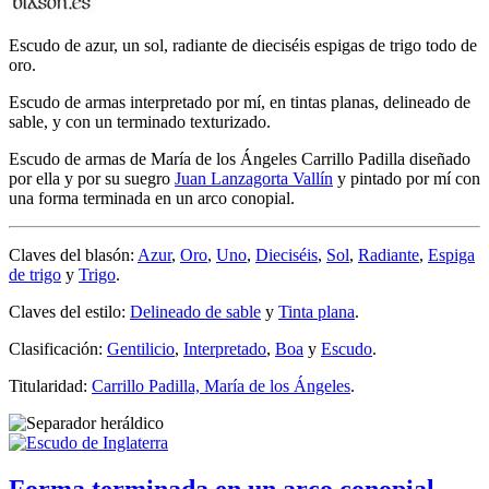
Escudo de azur, un sol, radiante de dieciséis espigas de trigo todo de
oro.
Escudo de armas interpretado por mí, en tintas planas, delineado de
sable, y con un terminado texturizado.
Escudo de armas de María de los Ángeles Carrillo Padilla diseñado
por ella y por su suegro
Juan Lanzagorta Vallín
y pintado por mí con
una forma terminada en un arco conopial.
Claves del blasón:
Azur
,
Oro
,
Uno
,
Dieciséis
,
Sol
,
Radiante
,
Espiga
de trigo
y
Trigo
.
Claves del estilo:
Delineado de sable
y
Tinta plana
.
Clasificación:
Gentilicio
,
Interpretado
,
Boa
y
Escudo
.
Titularidad:
Carrillo Padilla, María de los Ángeles
.
Forma terminada en un arco conopial