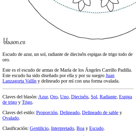
Escudo de azur, un sol, radiante de dieciséis espigas de trigo todo de
oro.
Este es el escudo de armas de María de los Ángeles Carrillo Padilla.
Este escudo ha sido diseñado por ella y por su suegro
Juan
Lanzagorta Vallín
y delineado por mí con una forma ovalada.
Claves del blasón:
Azur
,
Oro
,
Uno
,
Dieciséis
,
Sol
,
Radiante
,
Espiga
de trigo
y
Trigo
.
Claves del estilo:
Proporción
,
Delineado
,
Delineado de sable
y
Ovalado
.
Clasificación:
Gentilicio
,
Interpretado
,
Boa
y
Escudo
.