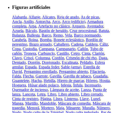
Figuras artificiales
Alabarda
,
Alfanje
,
Alicates
,
Reja de arado
,
As de picas
,
Ancla
,
Anillo
,
Antorcha
,
Arco
,
Arco (edificio)
,
Armadura
completa
,
Arpa
,
Artefacto no clásico
,
Arquero
,
Aventador
,
Azuela
,
Báculo
,
Bastón de heraldo
,
Cruz procesional
,
Batuta
,
Balanza
,
Ballesta
,
Barco
,
Remo
,
Vela
,
Barco normando
,
Carabela
,
Boina
,
Bomba
,
Bonete eclesiástico
,
Bordón de
peregrino
,
Brazo armado
,
Caballero
,
Cadena
,
Caldera
,
Cáliz
,
Copa
,
Custodia
,
Campana
,
Campanario
,
Cañón
,
Tubo de
cañón
,
Tronera
,
Carbunclo
,
Castillo
,
Cetro
,
Cinta
,
Clarión
,
Clavo
,
Crisol
,
Columna
,
Cordón
,
Crismón de chi rho
,
Daga
,
Dentado
,
Donjón
,
Donjonado
,
Escalinata
,
Peldaño
,
Esfera
armilar
,
Espada
,
Espada feder
,
Sable (arma)
,
Estrella de
David
,
Pergamino enrollado
,
Pergamino abierto
,
Filacteria
,
Falda
,
Flecha
,
Garrote
,
Gavilla
,
Gavilla de tabaco
,
Guadaña
,
Guantelete
,
Hacha
,
Hebilla
,
Hierro de marcar
,
Hórreo
,
Hostia
,
Hoguera
,
Húsar alado polaco
,
Iglesia
,
Ínfula
,
Incensario
,
Quemador de incienso
,
Lámpara de aceite
,
Lanza
,
Punta de
lanza
,
Lanceta
,
Letra
,
Libro
,
Libro abierto
,
Libro cerrado
,
Cinta de registro
,
Página
,
Línea
,
Linterna
,
Llave
,
Lunel
,
Manga
,
Martillo
,
Mandoble
,
Máscara de comedia
,
Máscara de
tragedia
,
Menorá
,
Mortero
,
Maja
,
Minarete
,
Muralla
,
Número
,
Nudo
,
Nudo celta de la Trinidad
,
Nudo celta trebolado
,
Par de