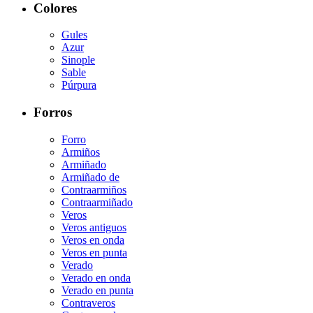
Colores
Gules
Azur
Sinople
Sable
Púrpura
Forros
Forro
Armiños
Armiñado
Armiñado de
Contraarmiños
Contraarmiñado
Veros
Veros antiguos
Veros en onda
Veros en punta
Verado
Verado en onda
Verado en punta
Contraveros