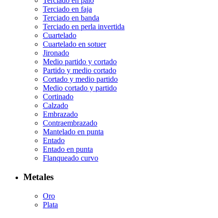
Terciado en palo
Terciado en faja
Terciado en banda
Terciado en perla invertida
Cuartelado
Cuartelado en sotuer
Jironado
Medio partido y cortado
Partido y medio cortado
Cortado y medio partido
Medio cortado y partido
Cortinado
Calzado
Embrazado
Contraembrazado
Mantelado en punta
Entado
Entado en punta
Flanqueado curvo
Metales
Oro
Plata