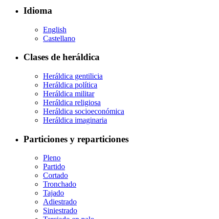
Idioma
English
Castellano
Clases de heráldica
Heráldica gentilicia
Heráldica política
Heráldica militar
Heráldica religiosa
Heráldica socioeconómica
Heráldica imaginaria
Particiones y reparticiones
Pleno
Partido
Cortado
Tronchado
Tajado
Adiestrado
Siniestrado