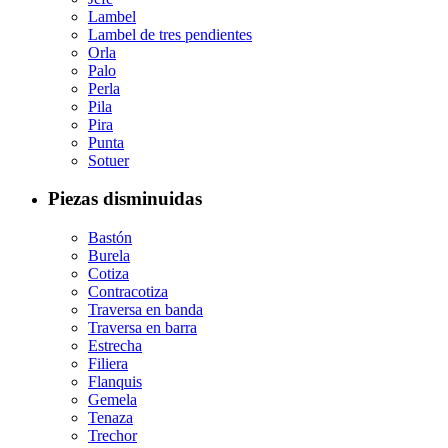
Lambel
Lambel de tres pendientes
Orla
Palo
Perla
Pila
Pira
Punta
Sotuer
Piezas disminuidas
Bastón
Burela
Cotiza
Contracotiza
Traversa en banda
Traversa en barra
Estrecha
Filiera
Flanquis
Gemela
Tenaza
Trechor