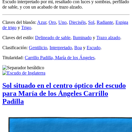
Escudo interpretado por mí, resaltado con luces y sombras, perfilado
de sable, y con un acabado de trazo alzado.
Claves del blasón:
Azur
,
Oro
,
Uno
,
Dieciséis
,
Sol
,
Radiante
,
Espiga
de trigo
y
Trigo
.
Claves del estilo:
Delineado de sable
,
Iluminado
y
Trazo alzado
.
Clasificación:
Gentilicio
,
Interpretado
,
Boa
y
Escudo
.
Titularidad:
Carrillo Padilla, María de los Ángeles
.
Sol situado en el centro óptico del escudo
para María de los Ángeles Carrillo
Padilla