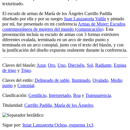
texturizado.
El escudo de armas de María de los Ángeles Carrillo Padilla
diseñado por ella y por su suegro
Juan Lanzagorta Vallín
y pintado
por mí, fue presentado en mi conferencia
Armas de Mujer: Escudos
contemporáneos de mujeres del mundo (comunicación)
. Esta
presentación incluía su escudo de armas con 3 formas exteriores
diferentes ovalada, terminada en un arco de medio punto y
terminada en un arco conopial, junto con el texto del blasón, y con
la justificación del diseño expuesta oralmente durante la conferencia.
Claves del blasón:
Azur
,
Oro
,
Uno
,
Dieciséis
,
Sol
,
Radiante
,
Espiga
de trigo
y
Trigo
.
Claves del estilo:
Delineado de sable
,
Iluminado
,
Ovalado
,
Medio
punto
y
Conopial
.
Clasificación:
Gentilicio
,
Interpretado
,
Boa
y
Transparencia
.
Titularidad:
Carrillo Padilla, María de los Ángeles
.
Sigue por:
Itziar Lanzagorta Ochoa, esquema 1x3
.