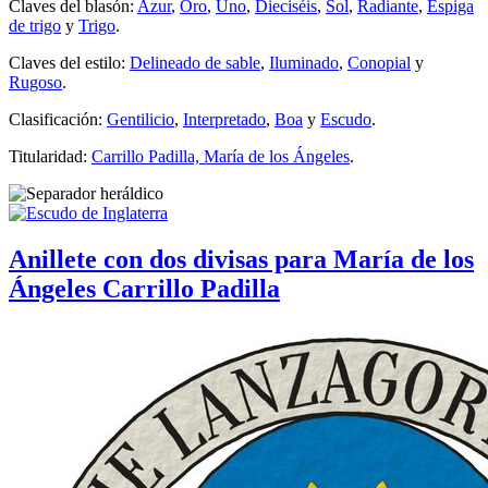
Claves del blasón:
Azur
,
Oro
,
Uno
,
Dieciséis
,
Sol
,
Radiante
,
Espiga
de trigo
y
Trigo
.
Claves del estilo:
Delineado de sable
,
Iluminado
,
Conopial
y
Rugoso
.
Clasificación:
Gentilicio
,
Interpretado
,
Boa
y
Escudo
.
Titularidad:
Carrillo Padilla, María de los Ángeles
.
Anillete con dos divisas para María de los
Ángeles Carrillo Padilla