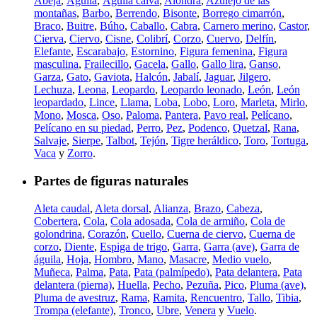
Abeja
,
Águila
,
Águila calva
,
Alondra
,
Azulejo de las
montañas
,
Barbo
,
Berrendo
,
Bisonte
,
Borrego cimarrón
,
Braco
,
Buitre
,
Búho
,
Caballo
,
Cabra
,
Carnero merino
,
Castor
,
Cierva
,
Ciervo
,
Cisne
,
Colibrí
,
Corzo
,
Cuervo
,
Delfín
,
Elefante
,
Escarabajo
,
Estornino
,
Figura femenina
,
Figura
masculina
,
Frailecillo
,
Gacela
,
Gallo
,
Gallo lira
,
Ganso
,
Garza
,
Gato
,
Gaviota
,
Halcón
,
Jabalí
,
Jaguar
,
Jilgero
,
Lechuza
,
Leona
,
Leopardo
,
Leopardo leonado
,
León
,
León
leopardado
,
Lince
,
Llama
,
Loba
,
Lobo
,
Loro
,
Marleta
,
Mirlo
,
Mono
,
Mosca
,
Oso
,
Paloma
,
Pantera
,
Pavo real
,
Pelícano
,
Pelícano en su piedad
,
Perro
,
Pez
,
Podenco
,
Quetzal
,
Rana
,
Salvaje
,
Sierpe
,
Talbot
,
Tejón
,
Tigre heráldico
,
Toro
,
Tortuga
,
Vaca
y
Zorro
.
Partes de figuras naturales
Aleta caudal
,
Aleta dorsal
,
Alianza
,
Brazo
,
Cabeza
,
Cobertera
,
Cola
,
Cola adosada
,
Cola de armiño
,
Cola de
golondrina
,
Corazón
,
Cuello
,
Cuerna de ciervo
,
Cuerna de
corzo
,
Diente
,
Espiga de trigo
,
Garra
,
Garra (ave)
,
Garra de
águila
,
Hoja
,
Hombro
,
Mano
,
Masacre
,
Medio vuelo
,
Muñeca
,
Palma
,
Pata
,
Pata (palmípedo)
,
Pata delantera
,
Pata
delantera (pierna)
,
Huella
,
Pecho
,
Pezuña
,
Pico
,
Pluma (ave)
,
Pluma de avestruz
,
Rama
,
Ramita
,
Rencuentro
,
Tallo
,
Tibia
,
Trompa (elefante)
,
Tronco
,
Ubre
,
Venera
y
Vuelo
.