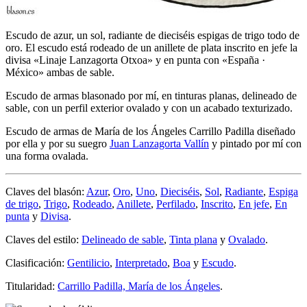
Escudo de azur, un sol, radiante de dieciséis espigas de trigo todo de
oro. El escudo está rodeado de un anillete de plata inscrito en jefe la
divisa «Linaje Lanzagorta Otxoa» y en punta con «España ·
México» ambas de sable.
Escudo de armas blasonado por mí, en tinturas planas, delineado de
sable, con un perfil exterior ovalado y con un acabado texturizado.
Escudo de armas de María de los Ángeles Carrillo Padilla diseñado
por ella y por su suegro
Juan Lanzagorta Vallín
y pintado por mí con
una forma ovalada.
Claves del blasón:
Azur
,
Oro
,
Uno
,
Dieciséis
,
Sol
,
Radiante
,
Espiga
de trigo
,
Trigo
,
Rodeado
,
Anillete
,
Perfilado
,
Inscrito
,
En jefe
,
En
punta
y
Divisa
.
Claves del estilo:
Delineado de sable
,
Tinta plana
y
Ovalado
.
Clasificación:
Gentilicio
,
Interpretado
,
Boa
y
Escudo
.
Titularidad:
Carrillo Padilla, María de los Ángeles
.