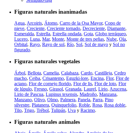
Semipalo-faja
Figuras naturales inanimadas
Agua
,
Arcoiris
,
Átomo
,
Carro de la Osa Mayor
,
Copo de
nieve
,
Creciente
,
Creciente tornado
,
Decreciente
,
Diamante
,
Esmeralda
,
Estrella
,
Estrella ondada
,
Gota
,
Globo terráqueo
,
Lucero
,
Luna
,
Mar
,
Monte
,
Monte de tres peñas
,
Nube
,
Ola
,
Orbital
,
Rayo
,
Rayo de sol
,
Río
,
Sol
,
Sol de mayo
y
Sol no
figurado
.
Figuras naturales vegetales
Árbol
,
Bellota
,
Camelia
,
Calabaza
,
Cardo
,
Castilleja
,
Cedro
macho
,
Ceiba
,
Crisantemo
,
Eguzki-lore
,
Encina
,
Flor
,
Flor de
aciano
,
Flor de cornejo florido
,
Flor de lis
,
Flor de loto
,
Flor
de lúpulo
,
Fresno
,
Girasol
,
Granada
,
Laurel
,
Lirio
,
Azucena
,
Lirio de Pascua
,
Lupinus texensis
,
Madroño
,
Manzana
,
Manzano
,
Olivo
,
Olmo
,
Palmera
,
Panela
,
Parra
,
Pino
silvestre
,
Platanera
,
Quinquefolio
,
Roble
,
Rosa
,
Rosa doble
,
Tilo
,
Trigo
,
Trébol
,
Tulipán
,
Uva
y
Racimo
.
Figuras naturales animales