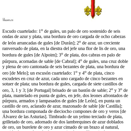
o
Escudo cuartelado: 1
de gules, un palo de oro sostenido de seis
ondas de azur y plata, una bordura de oro cargada de ocho cabezas
o
de león arrancadas de gules
[
de Durán
]
; 2
de azur, un creciente
ranversado de plata, en la diestra del jefe una flor de lis de oro, una
o
bordura de gules
[
de Alpoim
]
; 3
de plata, dos cabras en palo de
o
púrpura, acornadas de sable
[
de Cabral
]
; 4
de gules, una cruz doble
y plena de oro cantonada de seis bezantes de plata, una bordura de
o
o
oro
[
de Melo
]
; un escusón cuartelado: 1
y 4
de plata, cinco
escudetes en cruz de azur, cada uno cargado de cinco bezantes en
sotuer de plata; una bordura de gules, cargada de siete castillos de
o
o
oro, 3, 1 y 3;
[
de Portugal
]
brisado de un bastón de sable; 2
y 3
de
plata, mantelado en punta de gules, en jefe, dos leones afrontados de
púrpura, armados y lampasados de gules
[
de León
]
, en punta un
castillo de oro, aclarado de azur, mazonado de sable
[
de Castilla
]
;
una bordura componada de dieciocho compones de oro y veros
[
de
Álvarez de las Asturias
]
. Timbrado de un yelmo terciado de plata,
grilletado de oro, adornado de dos lambrequines de azur doblados
de oro, un burelete de oro y azur cimado de un brazo al natural,