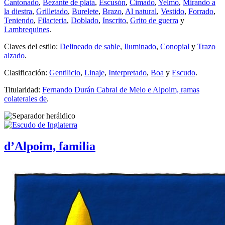
Cantonado
,
Bezante de plata
,
Escusón
,
Cimado
,
Yelmo
,
Mirando a
la diestra
,
Grilletado
,
Burelete
,
Brazo
,
Al natural
,
Vestido
,
Forrado
,
Teniendo
,
Filacteria
,
Doblado
,
Inscrito
,
Grito de guerra
y
Lambrequines
.
Claves del estilo:
Delineado de sable
,
Iluminado
,
Conopial
y
Trazo
alzado
.
Clasificación:
Gentilicio
,
Linaje
,
Interpretado
,
Boa
y
Escudo
.
Titularidad:
Fernando Durán Cabral de Melo e Alpoim, ramas
colaterales de
.
d’Alpoim, familia