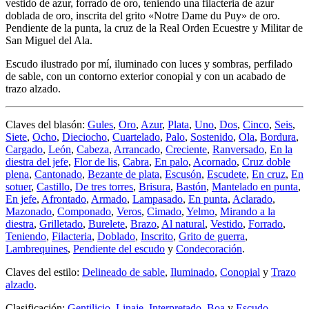
vestido de azur, forrado de oro, teniendo una filacteria de azur
doblada de oro, inscrita del grito «Notre Dame du Puy» de oro.
Pendiente de la punta, la cruz de la Real Orden Ecuestre y Militar de
San Miguel del Ala.
Escudo ilustrado por mí, iluminado con luces y sombras, perfilado
de sable, con un contorno exterior conopial y con un acabado de
trazo alzado.
Claves del blasón:
Gules
,
Oro
,
Azur
,
Plata
,
Uno
,
Dos
,
Cinco
,
Seis
,
Siete
,
Ocho
,
Dieciocho
,
Cuartelado
,
Palo
,
Sostenido
,
Ola
,
Bordura
,
Cargado
,
León
,
Cabeza
,
Arrancado
,
Creciente
,
Ranversado
,
En la
diestra del jefe
,
Flor de lis
,
Cabra
,
En palo
,
Acornado
,
Cruz doble
plena
,
Cantonado
,
Bezante de plata
,
Escusón
,
Escudete
,
En cruz
,
En
sotuer
,
Castillo
,
De tres torres
,
Brisura
,
Bastón
,
Mantelado en punta
,
En jefe
,
Afrontado
,
Armado
,
Lampasado
,
En punta
,
Aclarado
,
Mazonado
,
Componado
,
Veros
,
Cimado
,
Yelmo
,
Mirando a la
diestra
,
Grilletado
,
Burelete
,
Brazo
,
Al natural
,
Vestido
,
Forrado
,
Teniendo
,
Filacteria
,
Doblado
,
Inscrito
,
Grito de guerra
,
Lambrequines
,
Pendiente del escudo
y
Condecoración
.
Claves del estilo:
Delineado de sable
,
Iluminado
,
Conopial
y
Trazo
alzado
.
Clasificación:
Gentilicio
,
Linaje
,
Interpretado
,
Boa
y
Escudo
.