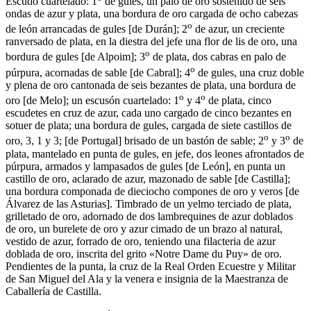
Escudo cuartelado: 1
de gules, un palo de oro sostenido de seis
ondas de azur y plata, una bordura de oro cargada de ocho cabezas
o
de león arrancadas de gules
[
de Durán
]
; 2
de azur, un creciente
ranversado de plata, en la diestra del jefe una flor de lis de oro, una
o
bordura de gules
[
de Alpoim
]
; 3
de plata, dos cabras en palo de
o
púrpura, acornadas de sable
[
de Cabral
]
; 4
de gules, una cruz doble
y plena de oro cantonada de seis bezantes de plata, una bordura de
o
o
oro
[
de Melo
]
; un escusón cuartelado: 1
y 4
de plata, cinco
escudetes en cruz de azur, cada uno cargado de cinco bezantes en
sotuer de plata; una bordura de gules, cargada de siete castillos de
o
o
oro, 3, 1 y 3;
[
de Portugal
]
brisado de un bastón de sable; 2
y 3
de
plata, mantelado en punta de gules, en jefe, dos leones afrontados de
púrpura, armados y lampasados de gules
[
de León
]
, en punta un
castillo de oro, aclarado de azur, mazonado de sable
[
de Castilla
]
;
una bordura componada de dieciocho compones de oro y veros
[
de
Álvarez de las Asturias
]
. Timbrado de un yelmo terciado de plata,
grilletado de oro, adornado de dos lambrequines de azur doblados
de oro, un burelete de oro y azur cimado de un brazo al natural,
vestido de azur, forrado de oro, teniendo una filacteria de azur
doblada de oro, inscrita del grito «Notre Dame du Puy» de oro.
Pendientes de la punta, la cruz de la Real Orden Ecuestre y Militar
de San Miguel del Ala y la venera e insignia de la Maestranza de
Caballería de Castilla.