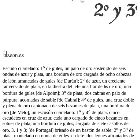
o
Escudo cuartelado: 1
de gules, un palo de oro sostenido de seis
ondas de azur y plata, una bordura de oro cargada de ocho cabezas
o
de león arrancadas de gules
[
de Durán
]
; 2
de azur, un creciente
ranversado de plata, en la diestra del jefe una flor de lis de oro, una
o
bordura de gules
[
de Alpoim
]
; 3
de plata, dos cabras en palo de
o
púrpura, acornadas de sable
[
de Cabral
]
; 4
de gules, una cruz doble
y plena de oro cantonada de seis bezantes de plata, una bordura de
o
o
oro
[
de Melo
]
; un escusón cuartelado: 1
y 4
de plata, cinco
escudetes en cruz de azur, cada uno cargado de cinco bezantes en
sotuer de plata; una bordura de gules, cargada de siete castillos de
o
o
oro, 3, 1 y 3;
[
de Portugal
]
brisado de un bastón de sable; 2
y 3
de
plata, mantelado en punta de gules, en jefe, dos leones afrontados de