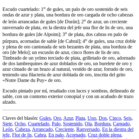
o
Escudo cuartelado: 1
de gules, un palo de oro sostenido de seis
ondas de azur y plata, una bordura de oro cargada de ocho cabezas
o
de león arrancadas de gules
[
de Durán
]
; 2
de azur, un creciente
ranversado de plata, en la diestra del jefe una flor de lis de oro, una
o
bordura de gules
[
de Alpoim
]
; 3
de plata, dos cabras en palo de
o
púrpura, acornadas de sable
[
de Cabral
]
; 4
de gules, una cruz doble
y plena de oro cantonada de seis bezantes de plata, una bordura de
oro
[
de Melo
]
; un escusón de azur, cinco flores de lis de oro.
Timbrado de un yelmo terciado de plata, grilletado de oro, adornado
de dos lambrequines de azur doblados de oro, un burelete de oro y
azur cimado de un brazo al natural, vestido de azur, forrado de oro,
teniendo una filacteria de azur doblada de oro, inscrita del grito
«Notre Dame du Puy» de oro.
Escudo pintado por mí, resaltado con luces y sombras, delineado de
sable, con un contorno exterior conopial y con un acabado de trazo
alzado.
Claves del blasón:
Gules
,
Oro
,
Azur
,
Plata
,
Uno
,
Dos
,
Cinco
,
Seis
,
Siete
,
Ocho
,
Cuartelado
,
Palo
,
Sostenido
,
Ola
,
Bordura
,
Cargado
,
León
,
Cabeza
,
Arrancado
,
Creciente
,
Ranversado
,
En la diestra del
jefe
,
Flor de lis
,
Cabra
,
En palo
,
Acornado
,
Cruz doble plena
,