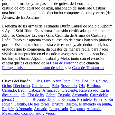
púrpura, armados y lampasados de gules
[
de León
]
, en punta un
castillo de oro, aclarado de azur, mazonado de sable
[
de Castilla
]
;
una bordura componada de dieciocho compones de oro y veros
[
de
Álvarez de las Asturias
]
.
Esquema de las armas de Fernando Durán Cabral de Melo e Alpoim
y Ayala-Schiaffino. Estas armas han sido certificadas por el doctor
Alfonso Ceballos-Escalera Gila, Cronista de Armas de Castilla y
León. Tanto el esquema como su escudo de armas han sido pintados
por mí. Esta ilustración muestra este escudo y, alrededor de él, los
escudos que lo componen, dispuestos de manera radial para hacer
visible su integración en el escudo mayor, estos escudos son los de
los linajes Durán, Alpoim, Cabral y Melo, junto con el escusón
central que es el escudo de la
Casa de Noronha
que cuartela
Portugal brisado de un bastón de sable
y la
Casa de Trastámara
.
Claves del blasón:
Gules
,
Oro
,
Azur
,
Plata
,
Uno
,
Dos
,
Seis
,
Siete
,
Ocho
,
Dieciocho
,
Cuartelado
,
Palo
,
Sostenido
,
Ola
,
Bordura
,
Cargado
,
León
,
Cabeza
,
Arrancado
,
Creciente
,
Ranversado
,
En la
diestra del jefe
,
Flor de lis
,
Cabra
,
En palo
,
Acornado
,
Cruz doble
plena
,
Cantonado
,
Bezante de plata
,
Escusón
,
Escudete
,
En cruz
,
En
sotuer
,
Castillo
,
De tres torres
,
Brisura
,
Bastón
,
Mantelado en punta
,
En jefe
,
Afrontado
,
Armado
,
Lampasado
,
En punta
,
Aclarado
,
Mazonado
,
Componado
y
Veros
.