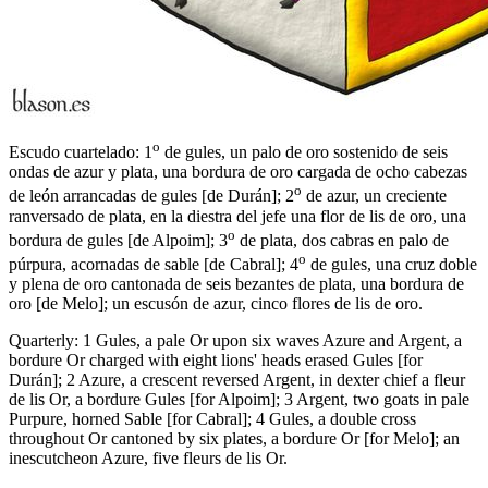
o
Escudo cuartelado: 1
de gules, un palo de oro sostenido de seis
ondas de azur y plata, una bordura de oro cargada de ocho cabezas
o
de león arrancadas de gules
[
de Durán
]
; 2
de azur, un creciente
ranversado de plata, en la diestra del jefe una flor de lis de oro, una
o
bordura de gules
[
de Alpoim
]
; 3
de plata, dos cabras en palo de
o
púrpura, acornadas de sable
[
de Cabral
]
; 4
de gules, una cruz doble
y plena de oro cantonada de seis bezantes de plata, una bordura de
oro
[
de Melo
]
; un escusón de azur, cinco flores de lis de oro.
Quarterly: 1 Gules, a pale Or upon six waves Azure and Argent, a
bordure Or charged with eight lions' heads erased Gules
[
for
Durán
]
; 2 Azure, a crescent reversed Argent, in dexter chief a fleur
de lis Or, a bordure Gules
[
for Alpoim
]
; 3 Argent, two goats in pale
Purpure, horned Sable
[
for Cabral
]
; 4 Gules, a double cross
throughout Or cantoned by six plates, a bordure Or
[
for Melo
]
; an
inescutcheon Azure, five fleurs de lis Or.