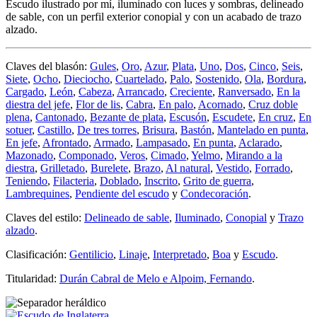
Escudo ilustrado por mí, iluminado con luces y sombras, delineado
de sable, con un perfil exterior conopial y con un acabado de trazo
alzado.
Claves del blasón:
Gules
,
Oro
,
Azur
,
Plata
,
Uno
,
Dos
,
Cinco
,
Seis
,
Siete
,
Ocho
,
Dieciocho
,
Cuartelado
,
Palo
,
Sostenido
,
Ola
,
Bordura
,
Cargado
,
León
,
Cabeza
,
Arrancado
,
Creciente
,
Ranversado
,
En la
diestra del jefe
,
Flor de lis
,
Cabra
,
En palo
,
Acornado
,
Cruz doble
plena
,
Cantonado
,
Bezante de plata
,
Escusón
,
Escudete
,
En cruz
,
En
sotuer
,
Castillo
,
De tres torres
,
Brisura
,
Bastón
,
Mantelado en punta
,
En jefe
,
Afrontado
,
Armado
,
Lampasado
,
En punta
,
Aclarado
,
Mazonado
,
Componado
,
Veros
,
Cimado
,
Yelmo
,
Mirando a la
diestra
,
Grilletado
,
Burelete
,
Brazo
,
Al natural
,
Vestido
,
Forrado
,
Teniendo
,
Filacteria
,
Doblado
,
Inscrito
,
Grito de guerra
,
Lambrequines
,
Pendiente del escudo
y
Condecoración
.
Claves del estilo:
Delineado de sable
,
Iluminado
,
Conopial
y
Trazo
alzado
.
Clasificación:
Gentilicio
,
Linaje
,
Interpretado
,
Boa
y
Escudo
.
Titularidad:
Durán Cabral de Melo e Alpoim, Fernando
.