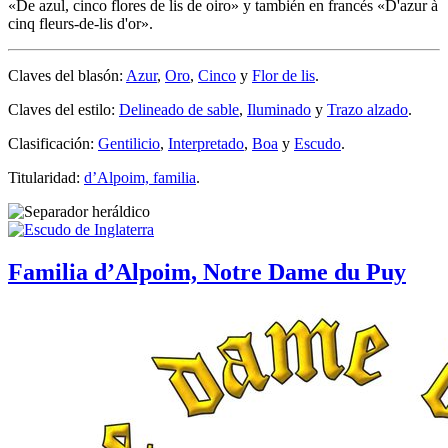
«
De azul, cinco flores de lis de oiro
» y también en francés «
D'azur à
cinq fleurs-de-lis d'or
».
Claves del blasón:
Azur
,
Oro
,
Cinco
y
Flor de lis
.
Claves del estilo:
Delineado de sable
,
Iluminado
y
Trazo alzado
.
Clasificación:
Gentilicio
,
Interpretado
,
Boa
y
Escudo
.
Titularidad:
d’Alpoim, familia
.
Familia d’Alpoim, Notre Dame du Puy