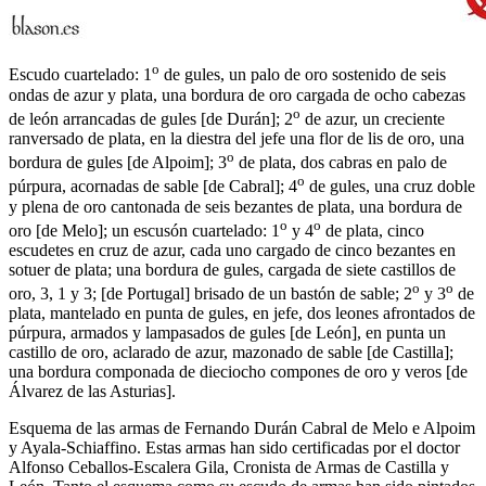
o
Escudo cuartelado: 1
de gules, un palo de oro sostenido de seis
ondas de azur y plata, una bordura de oro cargada de ocho cabezas
o
de león arrancadas de gules
[
de Durán
]
; 2
de azur, un creciente
ranversado de plata, en la diestra del jefe una flor de lis de oro, una
o
bordura de gules
[
de Alpoim
]
; 3
de plata, dos cabras en palo de
o
púrpura, acornadas de sable
[
de Cabral
]
; 4
de gules, una cruz doble
y plena de oro cantonada de seis bezantes de plata, una bordura de
o
o
oro
[
de Melo
]
; un escusón cuartelado: 1
y 4
de plata, cinco
escudetes en cruz de azur, cada uno cargado de cinco bezantes en
sotuer de plata; una bordura de gules, cargada de siete castillos de
o
o
oro, 3, 1 y 3;
[
de Portugal
]
brisado de un bastón de sable; 2
y 3
de
plata, mantelado en punta de gules, en jefe, dos leones afrontados de
púrpura, armados y lampasados de gules
[
de León
]
, en punta un
castillo de oro, aclarado de azur, mazonado de sable
[
de Castilla
]
;
una bordura componada de dieciocho compones de oro y veros
[
de
Álvarez de las Asturias
]
.
Esquema de las armas de Fernando Durán Cabral de Melo e Alpoim
y Ayala-Schiaffino. Estas armas han sido certificadas por el doctor
Alfonso Ceballos-Escalera Gila, Cronista de Armas de Castilla y