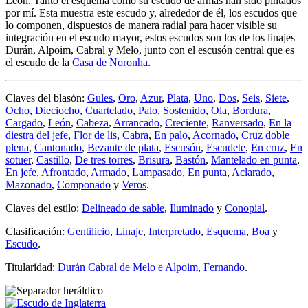
León. Tanto el esquema como su escudo de armas han sido pintados
por mí. Esta muestra este escudo y, alrededor de él, los escudos que
lo componen, dispuestos de manera radial para hacer visible su
integración en el escudo mayor, estos escudos son los de los linajes
Durán, Alpoim, Cabral y Melo, junto con el escusón central que es
el escudo de la
Casa de Noronha
.
Claves del blasón:
Gules
,
Oro
,
Azur
,
Plata
,
Uno
,
Dos
,
Seis
,
Siete
,
Ocho
,
Dieciocho
,
Cuartelado
,
Palo
,
Sostenido
,
Ola
,
Bordura
,
Cargado
,
León
,
Cabeza
,
Arrancado
,
Creciente
,
Ranversado
,
En la
diestra del jefe
,
Flor de lis
,
Cabra
,
En palo
,
Acornado
,
Cruz doble
plena
,
Cantonado
,
Bezante de plata
,
Escusón
,
Escudete
,
En cruz
,
En
sotuer
,
Castillo
,
De tres torres
,
Brisura
,
Bastón
,
Mantelado en punta
,
En jefe
,
Afrontado
,
Armado
,
Lampasado
,
En punta
,
Aclarado
,
Mazonado
,
Componado
y
Veros
.
Claves del estilo:
Delineado de sable
,
Iluminado
y
Conopial
.
Clasificación:
Gentilicio
,
Linaje
,
Interpretado
,
Esquema
,
Boa
y
Escudo
.
Titularidad:
Durán Cabral de Melo e Alpoim, Fernando
.