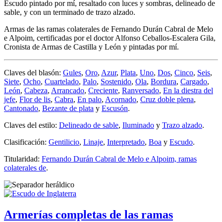
Escudo pintado por mí, resaltado con luces y sombras, delineado de
sable, y con un terminado de trazo alzado.
Armas de las ramas colaterales de Fernando Durán Cabral de Melo
e Alpoim, certificadas por el doctor Alfonso Ceballos-Escalera Gila,
Cronista de Armas de Castilla y León y pintadas por mí.
Claves del blasón:
Gules
,
Oro
,
Azur
,
Plata
,
Uno
,
Dos
,
Cinco
,
Seis
,
Siete
,
Ocho
,
Cuartelado
,
Palo
,
Sostenido
,
Ola
,
Bordura
,
Cargado
,
León
,
Cabeza
,
Arrancado
,
Creciente
,
Ranversado
,
En la diestra del
jefe
,
Flor de lis
,
Cabra
,
En palo
,
Acornado
,
Cruz doble plena
,
Cantonado
,
Bezante de plata
y
Escusón
.
Claves del estilo:
Delineado de sable
,
Iluminado
y
Trazo alzado
.
Clasificación:
Gentilicio
,
Linaje
,
Interpretado
,
Boa
y
Escudo
.
Titularidad:
Fernando Durán Cabral de Melo e Alpoim, ramas
colaterales de
.
Armerías completas de las ramas