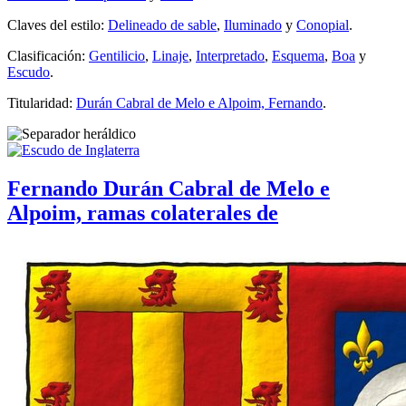
Claves del estilo:
Delineado de sable
,
Iluminado
y
Conopial
.
Clasificación:
Gentilicio
,
Linaje
,
Interpretado
,
Esquema
,
Boa
y
Escudo
.
Titularidad:
Durán Cabral de Melo e Alpoim, Fernando
.
Fernando Durán Cabral de Melo e
Alpoim, ramas colaterales de