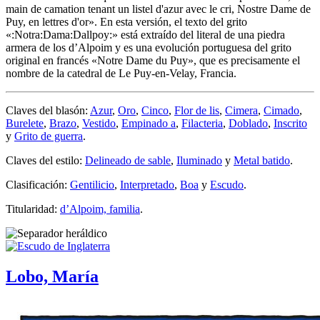
main de camation tenant un listel d'azur avec le cri, Nostre Dame de
Puy, en lettres d'or
». En esta versión, el texto del grito
«
:Notra:Dama:Dallpoy:
» está extraído del literal de una piedra
armera de los d’Alpoim y es una evolución portuguesa del grito
original en francés «
Notre Dame du Puy
», que es precisamente el
nombre de la catedral de Le Puy-en-Velay, Francia.
Claves del blasón:
Azur
,
Oro
,
Cinco
,
Flor de lis
,
Cimera
,
Cimado
,
Burelete
,
Brazo
,
Vestido
,
Empinado a
,
Filacteria
,
Doblado
,
Inscrito
y
Grito de guerra
.
Claves del estilo:
Delineado de sable
,
Iluminado
y
Metal batido
.
Clasificación:
Gentilicio
,
Interpretado
,
Boa
y
Escudo
.
Titularidad:
d’Alpoim, familia
.
Lobo, María