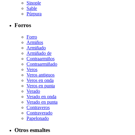
Sinople
Sable
Púrpura
Forros
Forro
Armiños
Armiñado
Armiñado de
Contraarmiños
Contraarmiñado
Veros
Veros antiguos
Veros en onda
Veros en punta
Verado
Verado en onda
Verado en punta
Contraveros
Contraverado
Papelonado
Otros esmaltes