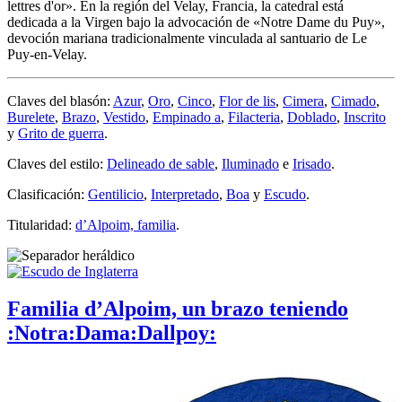
lettres d'or
». En la región del Velay, Francia, la catedral está
dedicada a la Virgen bajo la advocación de «
Notre Dame du Puy
»,
devoción mariana tradicionalmente vinculada al santuario de Le
Puy-en-Velay.
Claves del blasón:
Azur
,
Oro
,
Cinco
,
Flor de lis
,
Cimera
,
Cimado
,
Burelete
,
Brazo
,
Vestido
,
Empinado a
,
Filacteria
,
Doblado
,
Inscrito
y
Grito de guerra
.
Claves del estilo:
Delineado de sable
,
Iluminado
e
Irisado
.
Clasificación:
Gentilicio
,
Interpretado
,
Boa
y
Escudo
.
Titularidad:
d’Alpoim, familia
.
Familia d’Alpoim, un brazo teniendo
:Notra:Dama:Dallpoy: