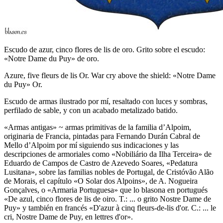
Escudo de azur, cinco flores de lis de oro. Grito sobre el escudo:
«Notre Dame du Puy» de oro.
Azure, five fleurs de lis Or. War cry above the shield: «Notre Dame
du Puy» Or.
Escudo de armas ilustrado por mí, resaltado con luces y sombras,
perfilado de sable, y con un acabado metalizado batido.
«
Armas antigas
» ~ armas primitivas de la familia d’Alpoim,
originaria de Francia, pintadas para Fernando Durán Cabral de
Mello d’Alpoim por mí siguiendo sus indicaciones y las
descripciones de armoriales como «
Nobiliário da Ilha Terceira
» de
Eduardo de Campos de Castro de Azevedo Soares, «
Pedatura
Lusitana
», sobre las familias nobles de Portugal, de Cristóvão Alão
de Morais, el capítulo «
O Solar dos Alpoins
», de A. Nogueira
Gonçalves, o «
Armaria Portuguesa
» que lo blasona en portugués
«
De azul, cinco flores de lis de oiro. T.: ... o grito Nostre Dame de
Puy
» y también en francés «
D'azur à cinq fleurs-de-lis d'or. C.: ... le
cri, Nostre Dame de Puy, en lettres d'or
».