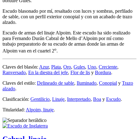
bordure Gules.
Escudo blasonado por mí, resaltado con luces y sombras, perfilado
de sable, con un perfil exterior conopial y con un acabado de trazo
alzado.
Escudo de armas del linaje Alpoim. Este escudo ha sido realizado
para Fernando Durán Cabral de Mello d’Alpoim por mí como
trabajo preparatorio de su escudo de armas donde las armas de
o
Alpoim van en el cuartel 2
.
Claves del blasón:
Azur
,
Plata
,
Oro
,
Gules
,
Uno
,
Creciente
,
Ranversado
,
En la diestra del jefe
,
Flor de lis
y
Bordura
.
Claves del estilo:
Delineado de sable
,
Iluminado
,
Conopial
y
Trazo
alzado
.
Clasificación:
Gentilicio
,
Linaje
,
Interpretado
,
Boa
y
Escudo
.
Titularidad:
Alpoim, linaje
.