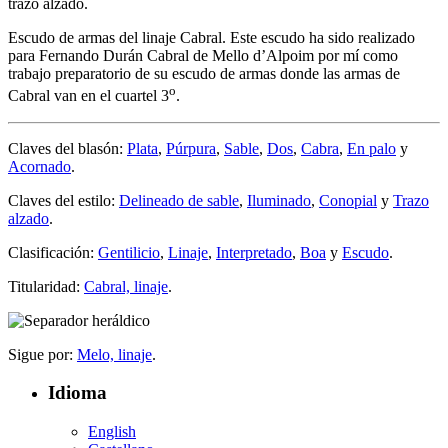
trazo alzado.
Escudo de armas del linaje Cabral. Este escudo ha sido realizado
para Fernando Durán Cabral de Mello d’Alpoim por mí como
trabajo preparatorio de su escudo de armas donde las armas de
o
Cabral van en el cuartel 3
.
Claves del blasón:
Plata
,
Púrpura
,
Sable
,
Dos
,
Cabra
,
En palo
y
Acornado
.
Claves del estilo:
Delineado de sable
,
Iluminado
,
Conopial
y
Trazo
alzado
.
Clasificación:
Gentilicio
,
Linaje
,
Interpretado
,
Boa
y
Escudo
.
Titularidad:
Cabral, linaje
.
Sigue por:
Melo, linaje
.
Idioma
English