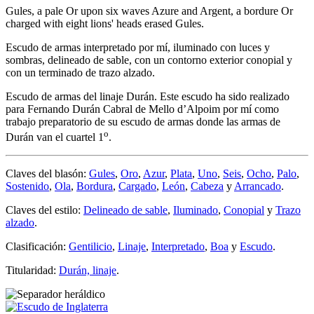
Gules, a pale Or upon six waves Azure and Argent, a bordure Or
charged with eight lions' heads erased Gules.
Escudo de armas interpretado por mí, iluminado con luces y
sombras, delineado de sable, con un contorno exterior conopial y
con un terminado de trazo alzado.
Escudo de armas del linaje Durán. Este escudo ha sido realizado
para Fernando Durán Cabral de Mello d’Alpoim por mí como
trabajo preparatorio de su escudo de armas donde las armas de
o
Durán van el cuartel 1
.
Claves del blasón:
Gules
,
Oro
,
Azur
,
Plata
,
Uno
,
Seis
,
Ocho
,
Palo
,
Sostenido
,
Ola
,
Bordura
,
Cargado
,
León
,
Cabeza
y
Arrancado
.
Claves del estilo:
Delineado de sable
,
Iluminado
,
Conopial
y
Trazo
alzado
.
Clasificación:
Gentilicio
,
Linaje
,
Interpretado
,
Boa
y
Escudo
.
Titularidad:
Durán, linaje
.