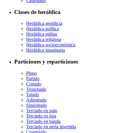
Castellano
Clases de heráldica
Heráldica gentilicia
Heráldica política
Heráldica militar
Heráldica religiosa
Heráldica socioeconómica
Heráldica imaginaria
Particiones y reparticiones
Pleno
Partido
Cortado
Tronchado
Tajado
Adiestrado
Siniestrado
Terciado en palo
Terciado en faja
Terciado en banda
Terciado en perla invertida
Cuartelado