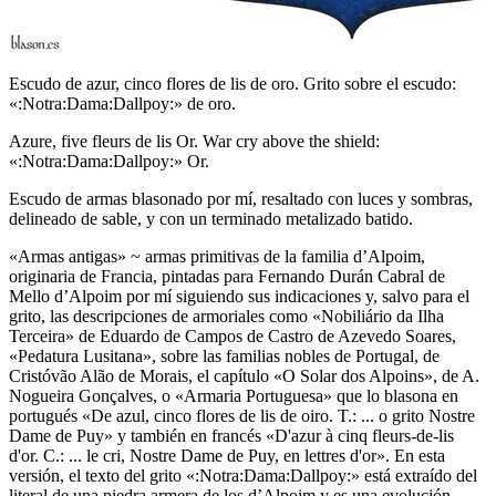
Escudo de azur, cinco flores de lis de oro. Grito sobre el escudo:
«:Notra:Dama:Dallpoy:» de oro.
Azure, five fleurs de lis Or. War cry above the shield:
«:Notra:Dama:Dallpoy:» Or.
Escudo de armas blasonado por mí, resaltado con luces y sombras,
delineado de sable, y con un terminado metalizado batido.
«
Armas antigas
» ~ armas primitivas de la familia d’Alpoim,
originaria de Francia, pintadas para Fernando Durán Cabral de
Mello d’Alpoim por mí siguiendo sus indicaciones y, salvo para el
grito, las descripciones de armoriales como «
Nobiliário da Ilha
Terceira
» de Eduardo de Campos de Castro de Azevedo Soares,
«
Pedatura Lusitana
», sobre las familias nobles de Portugal, de
Cristóvão Alão de Morais, el capítulo «
O Solar dos Alpoins
», de A.
Nogueira Gonçalves, o «
Armaria Portuguesa
» que lo blasona en
portugués «
De azul, cinco flores de lis de oiro. T.: ... o grito Nostre
Dame de Puy
» y también en francés «
D'azur à cinq fleurs-de-lis
d'or. C.: ... le cri, Nostre Dame de Puy, en lettres d'or
». En esta
versión, el texto del grito «
:Notra:Dama:Dallpoy:
» está extraído del
literal de una piedra armera de los d’Alpoim y es una evolución