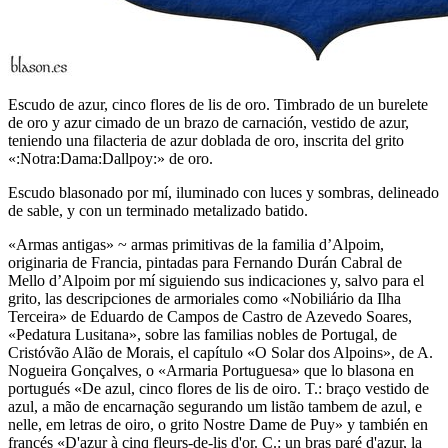
Escudo de azur, cinco flores de lis de oro. Timbrado de un burelete
de oro y azur cimado de un brazo de carnación, vestido de azur,
teniendo una filacteria de azur doblada de oro, inscrita del grito
«:Notra:Dama:Dallpoy:» de oro.
Escudo blasonado por mí, iluminado con luces y sombras, delineado
de sable, y con un terminado metalizado batido.
«
Armas antigas
» ~ armas primitivas de la familia d’Alpoim,
originaria de Francia, pintadas para Fernando Durán Cabral de
Mello d’Alpoim por mí siguiendo sus indicaciones y, salvo para el
grito, las descripciones de armoriales como «
Nobiliário da Ilha
Terceira
» de Eduardo de Campos de Castro de Azevedo Soares,
«
Pedatura Lusitana
», sobre las familias nobles de Portugal, de
Cristóvão Alão de Morais, el capítulo «
O Solar dos Alpoins
», de A.
Nogueira Gonçalves, o «
Armaria Portuguesa
» que lo blasona en
portugués «
De azul, cinco flores de lis de oiro. T.: braço vestido de
azul, a mão de encarnação segurando um listão tambem de azul, e
nelle, em letras de oiro, o grito Nostre Dame de Puy
» y también en
francés «
D'azur à cinq fleurs-de-lis d'or. C.: un bras paré d'azur, la