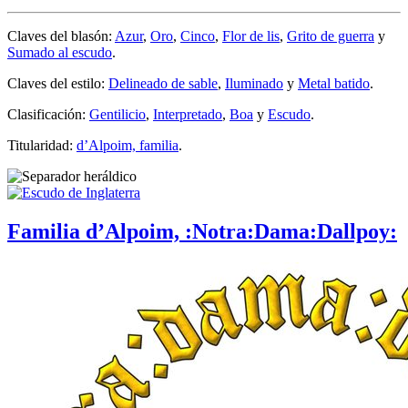
Claves del blasón:
Azur
,
Oro
,
Cinco
,
Flor de lis
,
Grito de guerra
y
Sumado al escudo
.
Claves del estilo:
Delineado de sable
,
Iluminado
y
Metal batido
.
Clasificación:
Gentilicio
,
Interpretado
,
Boa
y
Escudo
.
Titularidad:
d’Alpoim, familia
.
Familia d’Alpoim, :Notra:Dama:Dallpoy: