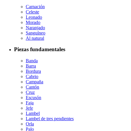
Carnación
Celeste
Leonado
Morado
Naranjado
Sanguíneo
Al natural
Piezas fundamentales
Banda
Barra
Bordura
Cabrio
Campaña
Cantón
Cruz
Escusón
Faja
Jefe
Lambel
Lambel de tres pendientes
Orla
Palo