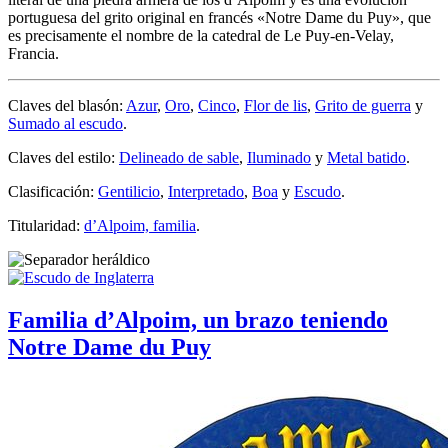
portuguesa del grito original en francés «
Notre Dame du Puy
», que
es precisamente el nombre de la catedral de Le Puy-en-Velay,
Francia.
Claves del blasón:
Azur
,
Oro
,
Cinco
,
Flor de lis
,
Grito de guerra
y
Sumado al escudo
.
Claves del estilo:
Delineado de sable
,
Iluminado
y
Metal batido
.
Clasificación:
Gentilicio
,
Interpretado
,
Boa
y
Escudo
.
Titularidad:
d’Alpoim, familia
.
Familia d’Alpoim, un brazo teniendo
Notre Dame du Puy