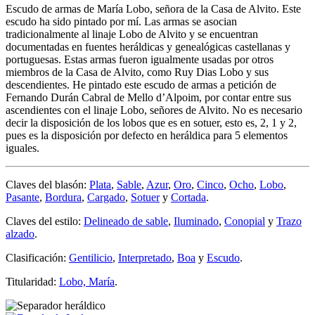
Escudo de armas de María Lobo, señora de la Casa de Alvito. Este
escudo ha sido pintado por mí. Las armas se asocian
tradicionalmente al linaje Lobo de Alvito y se encuentran
documentadas en fuentes heráldicas y genealógicas castellanas y
portuguesas. Estas armas fueron igualmente usadas por otros
miembros de la Casa de Alvito, como Ruy Dias Lobo y sus
descendientes. He pintado este escudo de armas a petición de
Fernando Durán Cabral de Mello d’Alpoim, por contar entre sus
ascendientes con el linaje Lobo, señores de Alvito. No es necesario
decir la disposición de los lobos que es en sotuer, esto es, 2, 1 y 2,
pues es la disposición por defecto en heráldica para 5 elementos
iguales.
Claves del blasón:
Plata
,
Sable
,
Azur
,
Oro
,
Cinco
,
Ocho
,
Lobo
,
Pasante
,
Bordura
,
Cargado
,
Sotuer
y
Cortada
.
Claves del estilo:
Delineado de sable
,
Iluminado
,
Conopial
y
Trazo
alzado
.
Clasificación:
Gentilicio
,
Interpretado
,
Boa
y
Escudo
.
Titularidad:
Lobo, María
.