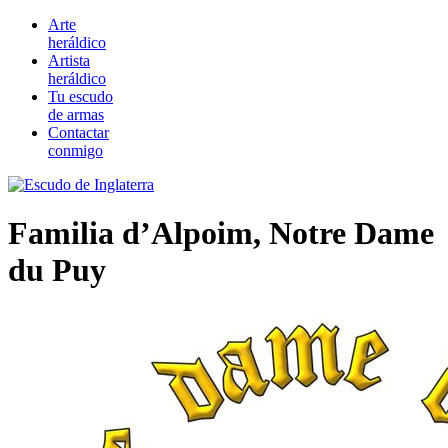
Arte
heráldico
Artista
heráldico
Tu escudo
de armas
Contactar
conmigo
Familia d’Alpoim, Notre Dame
du Puy