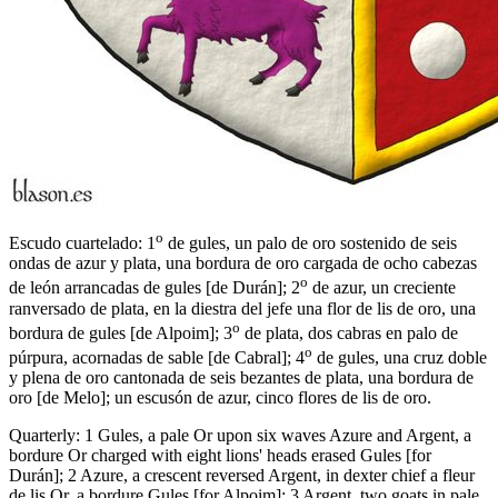
o
Escudo cuartelado: 1
de gules, un palo de oro sostenido de seis
ondas de azur y plata, una bordura de oro cargada de ocho cabezas
o
de león arrancadas de gules
[
de Durán
]
; 2
de azur, un creciente
ranversado de plata, en la diestra del jefe una flor de lis de oro, una
o
bordura de gules
[
de Alpoim
]
; 3
de plata, dos cabras en palo de
o
púrpura, acornadas de sable
[
de Cabral
]
; 4
de gules, una cruz doble
y plena de oro cantonada de seis bezantes de plata, una bordura de
oro
[
de Melo
]
; un escusón de azur, cinco flores de lis de oro.
Quarterly: 1 Gules, a pale Or upon six waves Azure and Argent, a
bordure Or charged with eight lions' heads erased Gules
[
for
Durán
]
; 2 Azure, a crescent reversed Argent, in dexter chief a fleur
de lis Or, a bordure Gules
[
for Alpoim
]
; 3 Argent, two goats in pale