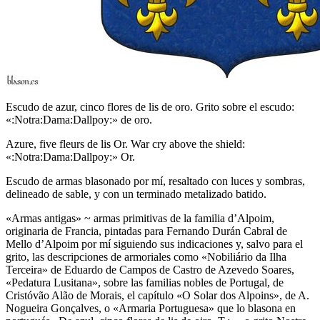
Escudo de azur, cinco flores de lis de oro. Grito sobre el escudo:
«:Notra:Dama:Dallpoy:» de oro.
Azure, five fleurs de lis Or. War cry above the shield:
«:Notra:Dama:Dallpoy:» Or.
Escudo de armas blasonado por mí, resaltado con luces y sombras,
delineado de sable, y con un terminado metalizado batido.
«
Armas antigas
» ~ armas primitivas de la familia d’Alpoim,
originaria de Francia, pintadas para Fernando Durán Cabral de
Mello d’Alpoim por mí siguiendo sus indicaciones y, salvo para el
grito, las descripciones de armoriales como «
Nobiliário da Ilha
Terceira
» de Eduardo de Campos de Castro de Azevedo Soares,
«
Pedatura Lusitana
», sobre las familias nobles de Portugal, de
Cristóvão Alão de Morais, el capítulo «
O Solar dos Alpoins
», de A.
Nogueira Gonçalves, o «
Armaria Portuguesa
» que lo blasona en