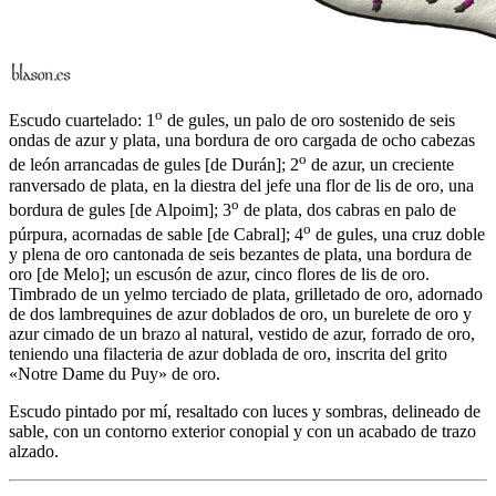
o
Escudo cuartelado: 1
de gules, un palo de oro sostenido de seis
ondas de azur y plata, una bordura de oro cargada de ocho cabezas
o
de león arrancadas de gules
[
de Durán
]
; 2
de azur, un creciente
ranversado de plata, en la diestra del jefe una flor de lis de oro, una
o
bordura de gules
[
de Alpoim
]
; 3
de plata, dos cabras en palo de
o
púrpura, acornadas de sable
[
de Cabral
]
; 4
de gules, una cruz doble
y plena de oro cantonada de seis bezantes de plata, una bordura de
oro
[
de Melo
]
; un escusón de azur, cinco flores de lis de oro.
Timbrado de un yelmo terciado de plata, grilletado de oro, adornado
de dos lambrequines de azur doblados de oro, un burelete de oro y
azur cimado de un brazo al natural, vestido de azur, forrado de oro,
teniendo una filacteria de azur doblada de oro, inscrita del grito
«Notre Dame du Puy» de oro.
Escudo pintado por mí, resaltado con luces y sombras, delineado de
sable, con un contorno exterior conopial y con un acabado de trazo
alzado.