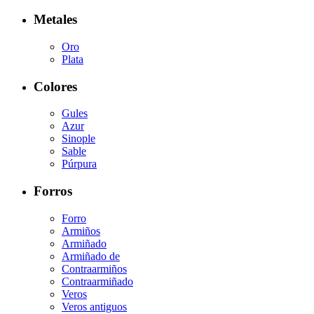
Metales
Oro
Plata
Colores
Gules
Azur
Sinople
Sable
Púrpura
Forros
Forro
Armiños
Armiñado
Armiñado de
Contraarmiños
Contraarmiñado
Veros
Veros antiguos