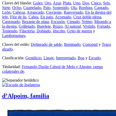
Claves del blasón:
Gules
,
Oro
,
Azur
,
Plata
,
Uno
,
Dos
,
Cinco
,
Seis
,
Siete
,
Ocho
,
Cuartelado
,
Palo
,
Sostenido
,
Ola
,
Bordura
,
Cargado
,
León
,
Cabeza
,
Arrancado
,
Creciente
,
Ranversado
,
En la diestra del
jefe
,
Flor de lis
,
Cabra
,
En palo
,
Acornado
,
Cruz doble plena
,
Cantonado
,
Bezante de plata
,
Escusón
,
Cimado
,
Yelmo
,
Mirando a
la diestra
,
Grilletado
,
Burelete
,
Brazo
,
Al natural
,
Vestido
,
Forrado
,
Teniendo
,
Filacteria
,
Doblado
,
Inscrito
,
Grito de guerra
y
Lambrequines
.
Claves del estilo:
Delineado de sable
,
Iluminado
,
Conopial
y
Trazo
alzado
.
Clasificación:
Gentilicio
,
Linaje
,
Interpretado
,
Boa
y
Escudo
.
Titularidad:
Fernando Durán Cabral de Melo e Alpoim, ramas
colaterales de
.
d’Alpoim, familia