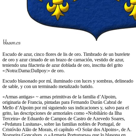
Escudo de azur, cinco flores de lis de oro. Timbrado de un burelete
de oro y azur cimado de un brazo de carnación, vestido de azur,
teniendo una filacteria de azur doblada de oro, inscrita del grito
«:Notra:Dama:Dallpoy:» de oro.
Escudo blasonado por mí, iluminado con luces y sombras, delineado
de sable, y con un terminado metalizado batido.
«
Armas antigas
» ~ armas primitivas de la familia d’Alpoim,
originaria de Francia, pintadas para Fernando Durán Cabral de
Mello d’Alpoim por mí siguiendo sus indicaciones y, salvo para el
grito, las descripciones de armoriales como «
Nobiliário da Ilha
Terceira
» de Eduardo de Campos de Castro de Azevedo Soares,
«
Pedatura Lusitana
», sobre las familias nobles de Portugal, de
Cristóvão Alão de Morais, el capítulo «
O Solar dos Alpoins
», de A.
Nogueira Gonçalves, o «
Armaria Portuguesa
» que lo blasona en