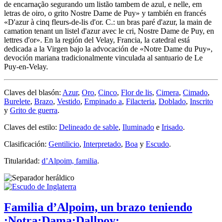
de encarnação segurando um listão tambem de azul, e nelle, em
letras de oiro, o grito Nostre Dame de Puy
» y también en francés
«
D'azur à cinq fleurs-de-lis d'or. C.: un bras paré d'azur, la main de
camation tenant un listel d'azur avec le cri, Nostre Dame de Puy, en
lettres d'or
». En la región del Velay, Francia, la catedral está
dedicada a la Virgen bajo la advocación de «
Notre Dame du Puy
»,
devoción mariana tradicionalmente vinculada al santuario de Le
Puy-en-Velay.
Claves del blasón:
Azur
,
Oro
,
Cinco
,
Flor de lis
,
Cimera
,
Cimado
,
Burelete
,
Brazo
,
Vestido
,
Empinado a
,
Filacteria
,
Doblado
,
Inscrito
y
Grito de guerra
.
Claves del estilo:
Delineado de sable
,
Iluminado
e
Irisado
.
Clasificación:
Gentilicio
,
Interpretado
,
Boa
y
Escudo
.
Titularidad:
d’Alpoim, familia
.
Familia d’Alpoim, un brazo teniendo
:Notra:Dama:Dallpoy: