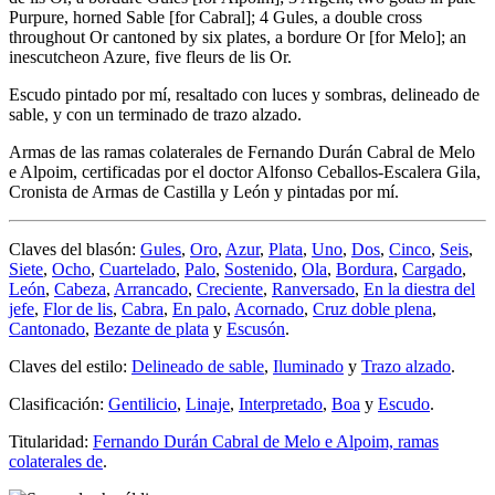
Purpure, horned Sable
[
for Cabral
]
; 4 Gules, a double cross
throughout Or cantoned by six plates, a bordure Or
[
for Melo
]
; an
inescutcheon Azure, five fleurs de lis Or.
Escudo pintado por mí, resaltado con luces y sombras, delineado de
sable, y con un terminado de trazo alzado.
Armas de las ramas colaterales de Fernando Durán Cabral de Melo
e Alpoim, certificadas por el doctor Alfonso Ceballos-Escalera Gila,
Cronista de Armas de Castilla y León y pintadas por mí.
Claves del blasón:
Gules
,
Oro
,
Azur
,
Plata
,
Uno
,
Dos
,
Cinco
,
Seis
,
Siete
,
Ocho
,
Cuartelado
,
Palo
,
Sostenido
,
Ola
,
Bordura
,
Cargado
,
León
,
Cabeza
,
Arrancado
,
Creciente
,
Ranversado
,
En la diestra del
jefe
,
Flor de lis
,
Cabra
,
En palo
,
Acornado
,
Cruz doble plena
,
Cantonado
,
Bezante de plata
y
Escusón
.
Claves del estilo:
Delineado de sable
,
Iluminado
y
Trazo alzado
.
Clasificación:
Gentilicio
,
Linaje
,
Interpretado
,
Boa
y
Escudo
.
Titularidad:
Fernando Durán Cabral de Melo e Alpoim, ramas
colaterales de
.