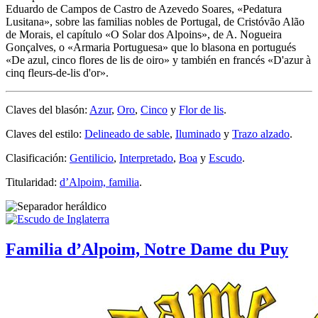
Eduardo de Campos de Castro de Azevedo Soares, «
Pedatura
Lusitana
», sobre las familias nobles de Portugal, de Cristóvão Alão
de Morais, el capítulo «
O Solar dos Alpoins
», de A. Nogueira
Gonçalves, o «
Armaria Portuguesa
» que lo blasona en portugués
«
De azul, cinco flores de lis de oiro
» y también en francés «
D'azur à
cinq fleurs-de-lis d'or
».
Claves del blasón:
Azur
,
Oro
,
Cinco
y
Flor de lis
.
Claves del estilo:
Delineado de sable
,
Iluminado
y
Trazo alzado
.
Clasificación:
Gentilicio
,
Interpretado
,
Boa
y
Escudo
.
Titularidad:
d’Alpoim, familia
.
Familia d’Alpoim, Notre Dame du Puy