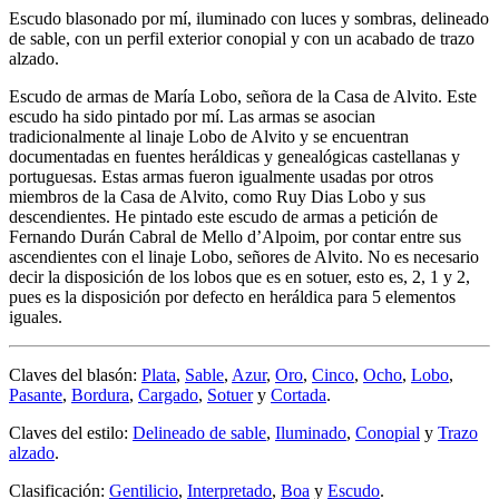
Escudo blasonado por mí, iluminado con luces y sombras, delineado
de sable, con un perfil exterior conopial y con un acabado de trazo
alzado.
Escudo de armas de María Lobo, señora de la Casa de Alvito. Este
escudo ha sido pintado por mí. Las armas se asocian
tradicionalmente al linaje Lobo de Alvito y se encuentran
documentadas en fuentes heráldicas y genealógicas castellanas y
portuguesas. Estas armas fueron igualmente usadas por otros
miembros de la Casa de Alvito, como Ruy Dias Lobo y sus
descendientes. He pintado este escudo de armas a petición de
Fernando Durán Cabral de Mello d’Alpoim, por contar entre sus
ascendientes con el linaje Lobo, señores de Alvito. No es necesario
decir la disposición de los lobos que es en sotuer, esto es, 2, 1 y 2,
pues es la disposición por defecto en heráldica para 5 elementos
iguales.
Claves del blasón:
Plata
,
Sable
,
Azur
,
Oro
,
Cinco
,
Ocho
,
Lobo
,
Pasante
,
Bordura
,
Cargado
,
Sotuer
y
Cortada
.
Claves del estilo:
Delineado de sable
,
Iluminado
,
Conopial
y
Trazo
alzado
.
Clasificación:
Gentilicio
,
Interpretado
,
Boa
y
Escudo
.