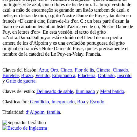
portugués «
De azul, cinco flores de lis de oiro. T.: braço vestido de
azul, a mão de encarnação segurando um listão tambem de azul, e
nelle, em letras de oiro, o grito Nostre Dame de Puy
» y también en
francés «
D'azur à cinq fleurs-de-lis d'or. C.: un bras paré d'azur, la
main de camation tenant un listel d'azur avec le cri, Nostre Dame de
Puy, en lettres d'or
». En esta versión, el texto del grito
«
:Notra:Dama:Dallpoy:
» está extraído del literal de una piedra
armera de los d’Alpoim y es una evolución portuguesa del grito
original en francés «
Notre Dame du Puy
», que es precisamente el
nombre de la catedral de Le Puy-en-Velay, Francia.
Claves del blasón:
Azur
,
Oro
,
Cinco
,
Flor de lis
,
Cimera
,
Cimado
,
Burelete
,
Brazo
,
Vestido
,
Empinado a
,
Filacteria
,
Doblado
,
Inscrito
y
Grito de guerra
.
Claves del estilo:
Delineado de sable
,
Iluminado
y
Metal batido
.
Clasificación:
Gentilicio
,
Interpretado
,
Boa
y
Escudo
.
Titularidad:
d’Alpoim, familia
.