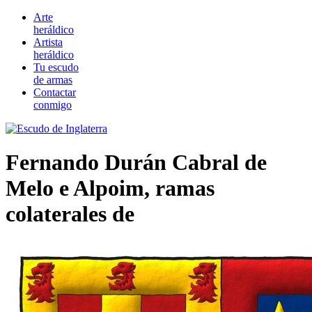
Arte
heráldico
Artista
heráldico
Tu escudo
de armas
Contactar
conmigo
Fernando Durán Cabral de
Melo e Alpoim, ramas
colaterales de