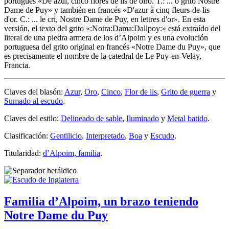
portugués «
De azul, cinco flores de lis de oiro. T.: ... o grito Nostre
Dame de Puy
» y también en francés «
D'azur à cinq fleurs-de-lis
d'or. C.: ... le cri, Nostre Dame de Puy, en lettres d'or
». En esta
versión, el texto del grito «
:Notra:Dama:Dallpoy:
» está extraído del
literal de una piedra armera de los d’Alpoim y es una evolución
portuguesa del grito original en francés «
Notre Dame du Puy
», que
es precisamente el nombre de la catedral de Le Puy-en-Velay,
Francia.
Claves del blasón:
Azur
,
Oro
,
Cinco
,
Flor de lis
,
Grito de guerra
y
Sumado al escudo
.
Claves del estilo:
Delineado de sable
,
Iluminado
y
Metal batido
.
Clasificación:
Gentilicio
,
Interpretado
,
Boa
y
Escudo
.
Titularidad:
d’Alpoim, familia
.
Familia d’Alpoim, un brazo teniendo
Notre Dame du Puy