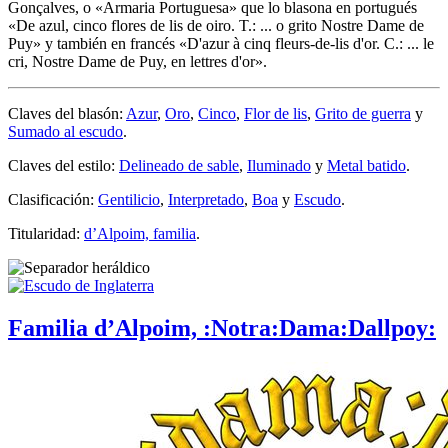
Gonçalves, o «
Armaria Portuguesa
» que lo blasona en portugués
«
De azul, cinco flores de lis de oiro. T.: ... o grito Nostre Dame de
Puy
» y también en francés «
D'azur à cinq fleurs-de-lis d'or. C.: ... le
cri, Nostre Dame de Puy, en lettres d'or
».
Claves del blasón:
Azur
,
Oro
,
Cinco
,
Flor de lis
,
Grito de guerra
y
Sumado al escudo
.
Claves del estilo:
Delineado de sable
,
Iluminado
y
Metal batido
.
Clasificación:
Gentilicio
,
Interpretado
,
Boa
y
Escudo
.
Titularidad:
d’Alpoim, familia
.
Familia d’Alpoim, :Notra:Dama:Dallpoy: