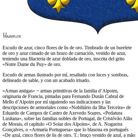
Escudo de azur, cinco flores de lis de oro. Timbrado de un burelete
de oro y azur cimado de un brazo de carnación, vestido de azur,
teniendo una filacteria de azur doblada de oro, inscrita del grito
«Notre Dame du Puy» de oro.
Escudo de armas ilustrado por mí, resaltado con luces y sombras,
delineado de sable, y con un acabado irisado.
«
Armas antigas
» ~ armas primitivas de la familia d’Alpoim,
originaria de Francia, pintadas para Fernando Durán Cabral de
Mello d’Alpoim por mí siguiendo sus indicaciones y las
descripciones de armoriales como «
Nobiliário da Ilha Terceira
» de
Eduardo de Campos de Castro de Azevedo Soares, «
Pedatura
Lusitana
», sobre las familias nobles de Portugal, de Cristóvão Alão
de Morais, el capítulo «
O Solar dos Alpoins
», de A. Nogueira
Gonçalves, o «
Armaria Portuguesa
» que lo blasona en portugués
«
De azul, cinco flores de lis de oiro. T.: braço vestido de azul, a mão