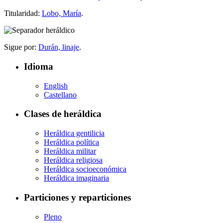
Titularidad:
Lobo, María
.
Sigue por:
Durán, linaje
.
Idioma
English
Castellano
Clases de heráldica
Heráldica gentilicia
Heráldica política
Heráldica militar
Heráldica religiosa
Heráldica socioeconómica
Heráldica imaginaria
Particiones y reparticiones
Pleno