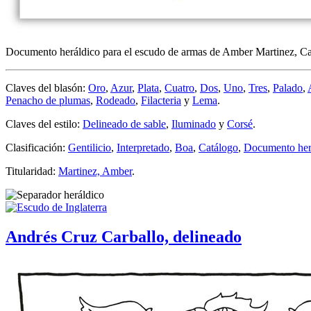
Documento heráldico para el escudo de armas de Amber Martinez, Cal
Claves del blasón:
Oro
,
Azur
,
Plata
,
Cuatro
,
Dos
,
Uno
,
Tres
,
Palado
,
Penacho de plumas
,
Rodeado
,
Filacteria
y
Lema
.
Claves del estilo:
Delineado de sable
,
Iluminado
y
Corsé
.
Clasificación:
Gentilicio
,
Interpretado
,
Boa
,
Catálogo
,
Documento her
Titularidad:
Martinez, Amber
.
Andrés Cruz Carballo, delineado