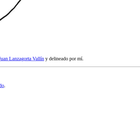
Juan Lanzagorta Vallín
y delineado por mí.
do
.