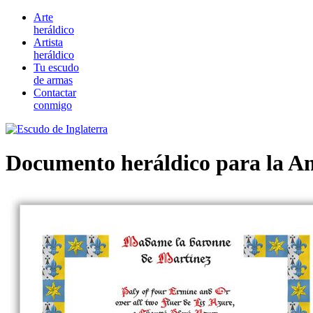
Arte
heráldico
Artista
heráldico
Tu escudo
de armas
Contactar
conmigo
Documento heráldico para la A