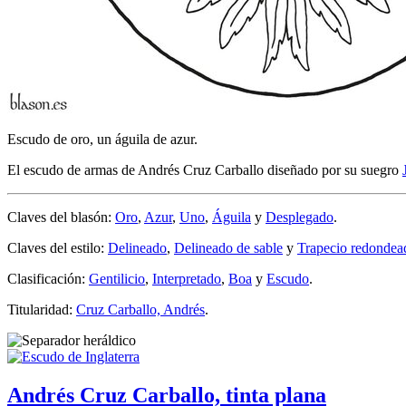
Escudo de oro, un águila de azur.
El escudo de armas de Andrés Cruz Carballo diseñado por su suegro
Claves del blasón:
Oro
,
Azur
,
Uno
,
Águila
y
Desplegado
.
Claves del estilo:
Delineado
,
Delineado de sable
y
Trapecio redondea
Clasificación:
Gentilicio
,
Interpretado
,
Boa
y
Escudo
.
Titularidad:
Cruz Carballo, Andrés
.
Andrés Cruz Carballo, tinta plana