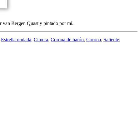
r van Bergen Quast y pintado por mí.
,
Estrella ondada
,
Cimera
,
Corona de barón
,
Corona
,
Saliente
,