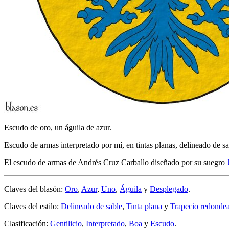
Escudo de oro, un águila de azur.
Escudo de armas interpretado por mí, en tintas planas, delineado de s
El escudo de armas de Andrés Cruz Carballo diseñado por su suegro
Claves del blasón:
Oro
,
Azur
,
Uno
,
Águila
y
Desplegado
.
Claves del estilo:
Delineado de sable
,
Tinta plana
y
Trapecio redonde
Clasificación:
Gentilicio
,
Interpretado
,
Boa
y
Escudo
.