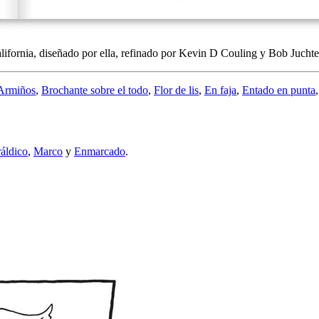
ifornia, diseñado por ella, refinado por Kevin D Couling y Bob Juchte
Armiños
,
Brochante sobre el todo
,
Flor de lis
,
En faja
,
Entado en punta
áldico
,
Marco
y
Enmarcado
.