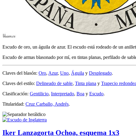
Escudo de oro, un águila de azur. El escudo está rodeado de un anille
Escudo de armas blasonado por mí, en tintas planas, perfilado de sabl
Claves del blasón:
Oro
,
Azur
,
Uno
,
Águila
y
Desplegado
.
Claves del estilo:
Delineado de sable
,
Tinta plana
y
Trapecio redonde
Clasificación:
Gentilicio
,
Interpretado
,
Boa
y
Escudo
.
Titularidad:
Cruz Carballo, Andrés
.
Iker Lanzagorta Ochoa, esquema 1x3