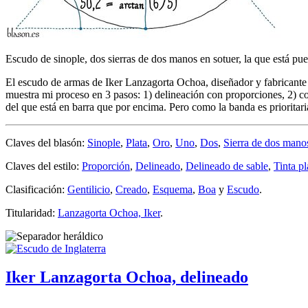
Escudo de sinople, dos sierras de dos manos en sotuer, la que está pue
El escudo de armas de Iker Lanzagorta Ochoa, diseñador y fabricante
muestra mi proceso en 3 pasos: 1) delineación con proporciones, 2) c
del que está en barra que por encima. Pero como la banda es prioritaria
Claves del blasón:
Sinople
,
Plata
,
Oro
,
Uno
,
Dos
,
Sierra de dos mano
Claves del estilo:
Proporción
,
Delineado
,
Delineado de sable
,
Tinta p
Clasificación:
Gentilicio
,
Creado
,
Esquema
,
Boa
y
Escudo
.
Titularidad:
Lanzagorta Ochoa, Iker
.
Iker Lanzagorta Ochoa, delineado