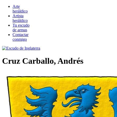
Arte
heráldico
Artista
heráldico
Tu escudo
de armas
Contactar
conmigo
Cruz Carballo, Andrés