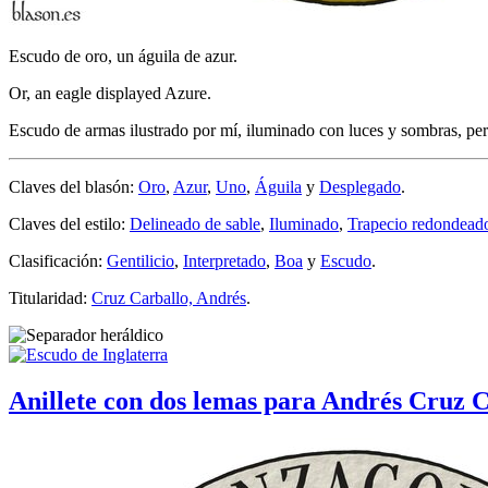
Escudo de oro, un águila de azur.
Or, an eagle displayed Azure.
Escudo de armas ilustrado por mí, iluminado con luces y sombras, perf
Claves del blasón:
Oro
,
Azur
,
Uno
,
Águila
y
Desplegado
.
Claves del estilo:
Delineado de sable
,
Iluminado
,
Trapecio redondead
Clasificación:
Gentilicio
,
Interpretado
,
Boa
y
Escudo
.
Titularidad:
Cruz Carballo, Andrés
.
Anillete con dos lemas para Andrés Cruz 