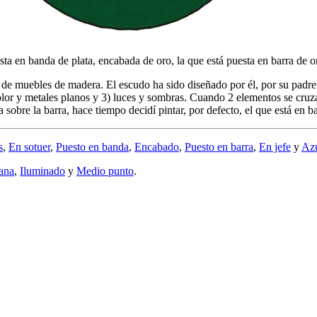
sta en banda de plata, encabada de oro, la que está puesta en barra de o
 de muebles de madera. El escudo ha sido diseñado por él, por su padr
olor y metales planos y 3) luces y sombras. Cuando 2 elementos se cruza
 sobre la barra, hace tiempo decidí pintar, por defecto, el que está en 
s
,
En sotuer
,
Puesto en banda
,
Encabado
,
Puesto en barra
,
En jefe
y
Az
lana
,
Iluminado
y
Medio punto
.