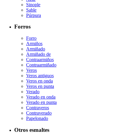
Sinople
Sable
Púrpura
Forros
Forro
Armiños
Armiñado
Armiñado de
Contraarmiños
Contraarmiñado
Veros
Veros antiguos
Veros en onda
Veros en punta
Verado
Verado en onda
Verado en punta
Contraveros
Contraverado
Papelonado
Otros esmaltes