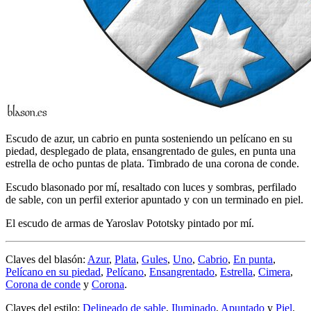
Escudo de azur, un cabrio en punta sosteniendo un pelícano en su
piedad, desplegado de plata, ensangrentado de gules, en punta una
estrella de ocho puntas de plata. Timbrado de una corona de conde.
Escudo blasonado por mí, resaltado con luces y sombras, perfilado
de sable, con un perfil exterior apuntado y con un terminado en piel.
El escudo de armas de Yaroslav Pototsky pintado por mí.
Claves del blasón:
Azur
,
Plata
,
Gules
,
Uno
,
Cabrio
,
En punta
,
Pelícano en su piedad
,
Pelícano
,
Ensangrentado
,
Estrella
,
Cimera
,
Corona de conde
y
Corona
.
Claves del estilo:
Delineado de sable
,
Iluminado
,
Apuntado
y
Piel
.