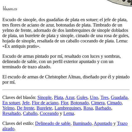
Escudo de sinople, dos guadañas de plata en sotuer; el jefe de plata,
tres flores de aciano de azur, botonadas de plata. Timbrado de un
yelmo de frente, adornado de dos lambrequines de sinople doblados
de plata, un burelete de plata y sinople, cimado de una rosa de gules,
hojada de sinople, resaltada de un caballo coceando de plata. Lema:
«Ex antiquis pratis».
Escudo de armas pintado por mí, resaltado con luces y sombras,
delineado de sable, con un perfil exterior apuntado y con un
terminado de trazo alzado.
El escudo de armas de Christopher Altnau, diseñado por él y pintado
por mí.
Claves del blasón:
Sinople
,
Plata
,
Azur
,
Gules
,
Uno
,
Tres
,
Guadaña
,
En sotuer
,
Jefe
,
Flor de aciano
,
Flor
,
Botonado
,
Cimera
,
Cimado
,
Yelmo
,
De frente
,
Burelete
,
Lambrequines
,
Rosa
,
Barbado
,
Resaltado
,
Caballo
,
Coceando
y
Lema
.
Claves del estilo:
Delineado de sable
,
Iluminado
,
Apuntado
y
Trazo
alzado
.