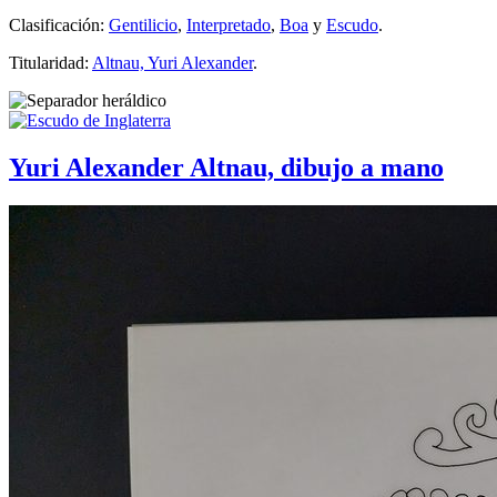
Clasificación:
Gentilicio
,
Interpretado
,
Boa
y
Escudo
.
Titularidad:
Altnau, Yuri Alexander
.
Yuri Alexander Altnau, dibujo a mano