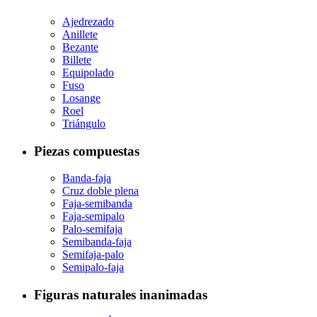
Ajedrezado
Anillete
Bezante
Billete
Equipolado
Fuso
Losange
Roel
Triángulo
Piezas compuestas
Banda-faja
Cruz doble plena
Faja-semibanda
Faja-semipalo
Palo-semifaja
Semibanda-faja
Semifaja-palo
Semipalo-faja
Figuras naturales inanimadas