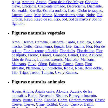
Agua
,
Arcoiris
,
Átomo
,
Carro de la Osa Mayor
,
Copo de
nieve
,
Creciente
,
Creciente tornado
,
Decreciente
,
Diamante
,
Esmeralda
,
Estrella
,
Estrella ondada
,
Gota
,
Globo terráqueo
,
Lucero
,
Luna
,
Mar
,
Monte
,
Monte de tres peñas
,
Nube
,
Ola
,
Orbital
,
Rayo
,
Rayo de sol
,
Río
,
Sol
,
Sol de mayo
y
Sol no
figurado
.
Figuras naturales vegetales
Árbol
,
Bellota
,
Camelia
,
Calabaza
,
Cardo
,
Castilleja
,
Cedro
macho
,
Ceiba
,
Crisantemo
,
Eguzki-lore
,
Encina
,
Flor
,
Flor de
aciano
,
Flor de cornejo florido
,
Flor de lis
,
Flor de loto
,
Flor
de lúpulo
,
Fresno
,
Girasol
,
Granada
,
Laurel
,
Lirio
,
Azucena
,
Lirio de Pascua
,
Lupinus texensis
,
Madroño
,
Manzana
,
Manzano
,
Olivo
,
Olmo
,
Palmera
,
Panela
,
Parra
,
Pino
silvestre
,
Platanera
,
Quinquefolio
,
Roble
,
Rosa
,
Rosa doble
,
Tilo
,
Trigo
,
Trébol
,
Tulipán
,
Uva
y
Racimo
.
Figuras naturales animales
Abeja
,
Águila
,
Águila calva
,
Alondra
,
Azulejo de las
montañas
,
Barbo
,
Berrendo
,
Bisonte
,
Borrego cimarrón
,
Braco
,
Buitre
,
Búho
,
Caballo
,
Cabra
,
Carnero merino
,
Castor
,
Cierva
,
Ciervo
,
Cisne
,
Colibrí
,
Corzo
,
Cuervo
,
Delfín
,