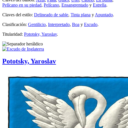
Pelícano en su piedad
,
Pelícano
,
Ensangrentado
y
Estrella
.
Claves del estilo:
Delineado de sable
,
Tinta plana
y
Apuntado
.
Clasificación:
Gentilicio
,
Interpretado
,
Boa
y
Escudo
.
Titularidad:
Pototsky, Yaroslav
.
Pototsky, Yaroslav