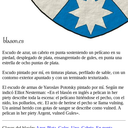
Escudo de azur, un cabrio en punta sosteniendo un pelícano en su
piedad, desplegado de plata, ensangrentado de gules, en punta una
estrella de ocho puntas de plata.
Escudo pintado por mí, en tinturas planas, perfilado de sable, con un
contorno exterior apuntado y con un terminado texturizado.
El escudo de armas de Yaroslav Pototsky pintado por mí. Según me
indicó Elliot Nesterman: «
En el blasón en inglés a pelican in her
piety describe toda la escena: el pelícano hiriéndose el pecho, con el
nido, los polluelos, etc. El acto de herirse el pecho se llama vulning.
Un animal herido con gotas de sangre se describe como vulned. A
pelican in her piety Argent, vulned Gules
».
Claves del blasón:
Azur
,
Plata
,
Gules
,
Uno
,
Cabrio
,
En punta
,