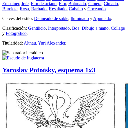
En sotuer
,
Jefe
,
Flor de aciano
,
Flor
,
Botonado
,
Cimera
,
Cimado
,
Burelete
,
Rosa
,
Barbado
,
Resaltado
,
Caballo
y
Coceando
.
Claves del estilo:
Delineado de sable
,
Iluminado
y
Apuntado
.
Clasificación:
Gentilicio
,
Interpretado
,
Boa
,
Dibujo a mano
,
Collage
y
Fotográfico
.
Titularidad:
Altnau, Yuri Alexander
.
Yaroslav Pototsky, esquema 1x3