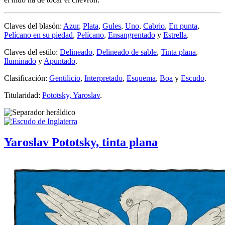
Claves del blasón:
Azur
,
Plata
,
Gules
,
Uno
,
Cabrio
,
En punta
,
Pelícano en su piedad
,
Pelícano
,
Ensangrentado
y
Estrella
.
Claves del estilo:
Delineado
,
Delineado de sable
,
Tinta plana
,
Iluminado
y
Apuntado
.
Clasificación:
Gentilicio
,
Interpretado
,
Esquema
,
Boa
y
Escudo
.
Titularidad:
Pototsky, Yaroslav
.
Yaroslav Pototsky, tinta plana