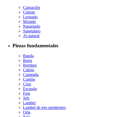
Carnación
Celeste
Leonado
Morado
Naranjado
Sanguíneo
Al natural
Piezas fundamentales
Banda
Barra
Bordura
Cabrio
Campaña
Cantón
Cruz
Escusón
Faja
Jefe
Lambel
Lambel de tres pendientes
Orla
Palo