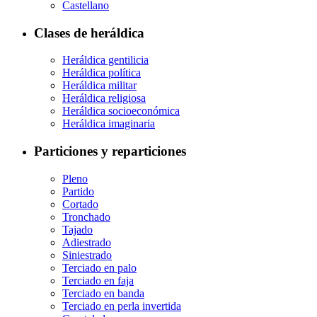
Castellano
Clases de heráldica
Heráldica gentilicia
Heráldica política
Heráldica militar
Heráldica religiosa
Heráldica socioeconómica
Heráldica imaginaria
Particiones y reparticiones
Pleno
Partido
Cortado
Tronchado
Tajado
Adiestrado
Siniestrado
Terciado en palo
Terciado en faja
Terciado en banda
Terciado en perla invertida