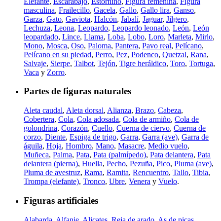
Elefante
,
Escarabajo
,
Estornino
,
Figura femenina
,
Figura
masculina
,
Frailecillo
,
Gacela
,
Gallo
,
Gallo lira
,
Ganso
,
Garza
,
Gato
,
Gaviota
,
Halcón
,
Jabalí
,
Jaguar
,
Jilgero
,
Lechuza
,
Leona
,
Leopardo
,
Leopardo leonado
,
León
,
León
leopardado
,
Lince
,
Llama
,
Loba
,
Lobo
,
Loro
,
Marleta
,
Mirlo
,
Mono
,
Mosca
,
Oso
,
Paloma
,
Pantera
,
Pavo real
,
Pelícano
,
Pelícano en su piedad
,
Perro
,
Pez
,
Podenco
,
Quetzal
,
Rana
,
Salvaje
,
Sierpe
,
Talbot
,
Tejón
,
Tigre heráldico
,
Toro
,
Tortuga
,
Vaca
y
Zorro
.
Partes de figuras naturales
Aleta caudal
,
Aleta dorsal
,
Alianza
,
Brazo
,
Cabeza
,
Cobertera
,
Cola
,
Cola adosada
,
Cola de armiño
,
Cola de
golondrina
,
Corazón
,
Cuello
,
Cuerna de ciervo
,
Cuerna de
corzo
,
Diente
,
Espiga de trigo
,
Garra
,
Garra (ave)
,
Garra de
águila
,
Hoja
,
Hombro
,
Mano
,
Masacre
,
Medio vuelo
,
Muñeca
,
Palma
,
Pata
,
Pata (palmípedo)
,
Pata delantera
,
Pata
delantera (pierna)
,
Huella
,
Pecho
,
Pezuña
,
Pico
,
Pluma (ave)
,
Pluma de avestruz
,
Rama
,
Ramita
,
Rencuentro
,
Tallo
,
Tibia
,
Trompa (elefante)
,
Tronco
,
Ubre
,
Venera
y
Vuelo
.
Figuras artificiales
Alabarda
,
Alfanje
,
Alicates
,
Reja de arado
,
As de picas
,