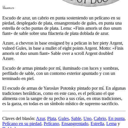
Escudo de azur, un cabrio en punta sosteniendo un pelícano en su
piedad, desplegado de plata, ensangrentado de gules, en punta una
estrella de ocho puntas de plata. Lema: «Finis amoris ut duo unum
fiant» de sable sobre una filacteria de plata doblada de azur.
Azure, a chevron in base ensigned by a pelican in her piety Argent,
vulned Gules, in base a mullet of eight points Argent. Motto: «Finis
amoris ut duo unum fiant» Sable over a scroll Argent doubled
Azure.
Escudo de armas pintado por mí, iluminado con luces y sombras,
perfilado de sable, con un contorno exterior apuntado y con un
terminado en piel.
El escudo de armas de Yaroslav Pototsky pintado por mí. En algunas
tradiciones heráldicas, como en este caso, es el pelícano el que
alimenta con la sangre de su pecho a sus crías, en otras tradiciones,
es la garza, en todas es un símbolo místico de supremo sacrificio.
Claves del blasón:
Azur
,
Plata
,
Gules
,
Sable
,
Uno
,
Cabrio
,
En punta
,
Pelícano en su piedad
,
Pelícano
,
Ensangrentado
,
Estrella
,
Lema
y