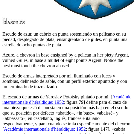
Escudo de azur, un cabrio en punta sosteniendo un pelícano en su
piedad, desplegado de plata, ensangrentado de gules, en punta una
estrella de ocho puntas de plata.
Azure, a chevron in base ensigned by a pelican in her piety Argent,
vulned Gules, in base a mullet of eight points Argent. Notice the
nest must touch the chevron abased.
Escudo de armas interpretado por mí, iluminado con luces y
sombras, delineado de sable, con un perfil exterior apuntado y con
un terminado de trazo alzado.
El escudo de armas de Yaroslav Pototsky pintado por mí. [
Académie
internationale d'héraldique; 1952
; figura 79] define para el caso de
una pieza que está dispuesta en una posición más baja en el escudo
que su posición por defecto «
abatido
», «
in base
», «
abaissé
» y
«
abbassato
», en castellano, inglés, francés e italiano
respectivamente, y para cuando se trata específicamente del chevron,
[
Académie internationale d'héraldique; 1952
; figura 147], «
cabria