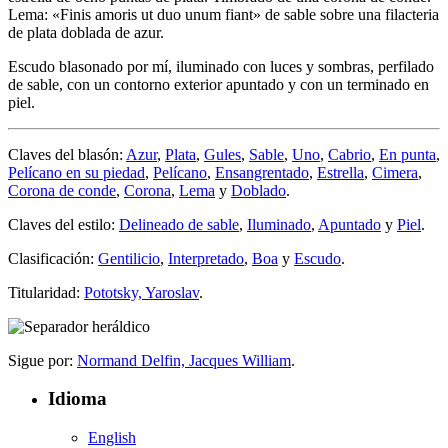
Lema: «Finis amoris ut duo unum fiant» de sable sobre una filacteria
de plata doblada de azur.
Escudo blasonado por mí, iluminado con luces y sombras, perfilado
de sable, con un contorno exterior apuntado y con un terminado en
piel.
Claves del blasón:
Azur
,
Plata
,
Gules
,
Sable
,
Uno
,
Cabrio
,
En punta
,
Pelícano en su piedad
,
Pelícano
,
Ensangrentado
,
Estrella
,
Cimera
,
Corona de conde
,
Corona
,
Lema
y
Doblado
.
Claves del estilo:
Delineado de sable
,
Iluminado
,
Apuntado
y
Piel
.
Clasificación:
Gentilicio
,
Interpretado
,
Boa
y
Escudo
.
Titularidad:
Pototsky, Yaroslav
.
Sigue por:
Normand Delfin, Jacques William
.
Idioma
English