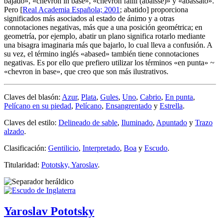
bajado
», «
chevron in base
», «
chevron failli (abaissé)
» y «
abassato
».
Pero [
Real Academia Española; 2001
; abatido] proporciona
significados más asociados al estado de ánimo y a otras
connotaciones negativas, más que a una posición geométrica; en
geometría, por ejemplo, abatir un plano significa rotarlo mediante
una bisagra imaginaria más que bajarlo, lo cual lleva a confusión. A
su vez, el término inglés «
abased
» también tiene connotaciones
negativas. Es por ello que prefiero utilizar los términos «
en punta
» ~
«
chevron in base
», que creo que son más ilustrativos.
Claves del blasón:
Azur
,
Plata
,
Gules
,
Uno
,
Cabrio
,
En punta
,
Pelícano en su piedad
,
Pelícano
,
Ensangrentado
y
Estrella
.
Claves del estilo:
Delineado de sable
,
Iluminado
,
Apuntado
y
Trazo
alzado
.
Clasificación:
Gentilicio
,
Interpretado
,
Boa
y
Escudo
.
Titularidad:
Pototsky, Yaroslav
.
Yaroslav Pototsky