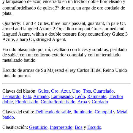
y lampasado de azur, encerrado en un trechor doble flordelisado y
o
contraflordelisado de gules; 3
de azur, un arpa de oro cordada de
plata.
Quarterly: 1 and 4 Gules, three lions passant, guardant, in pale Or,
armed and langued Azure; 2 Or, a lion rampant Gules, armed and
langued Azure, within a double tressure flory counterflory Gules; 3
Azure, a harp Or, stringed Argent.
Escudo blasonado por mí, resaltado con luces y sombras, perfilado
de sable, con un contorno exterior conopial y con un terminado
metalizado batido.
Escudo de armas de Su Majestad el rey Carlos III del Reino Unido
pintado por mí.
Claves del blasón:
Gules
,
Oro
,
Azur
,
Uno
,
Tres
,
Cuartelado
,
Leopardo
,
Palo
,
Armado
,
Lampasado
,
León
,
Rampante
,
Trechor
doble
,
Flordelisado
,
Contraflordelisado
,
Arpa
y
Cordado
.
Claves del estilo:
Delineado de sable
,
Iluminado
,
Conopial
y
Metal
batido
.
Clasificación:
Gentilicio
,
Interpretado
,
Boa
y
Escudo
.