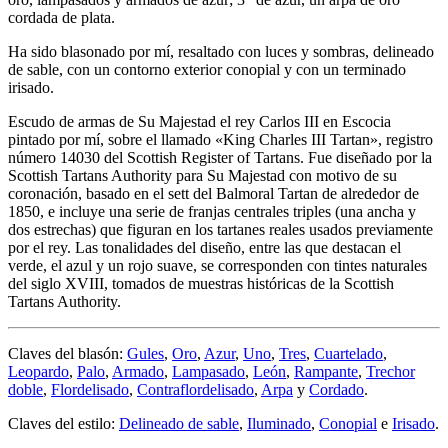
cordada de plata.
Ha sido blasonado por mí, resaltado con luces y sombras, delineado
de sable, con un contorno exterior conopial y con un terminado
irisado.
Escudo de armas de Su Majestad el rey Carlos III en Escocia
pintado por mí, sobre el llamado «
King Charles III Tartan
», registro
número 14030 del Scottish Register of Tartans. Fue diseñado por la
Scottish Tartans Authority para Su Majestad con motivo de su
coronación, basado en el sett del Balmoral Tartan de alrededor de
1850, e incluye una serie de franjas centrales triples (una ancha y
dos estrechas) que figuran en los tartanes reales usados previamente
por el rey. Las tonalidades del diseño, entre las que destacan el
verde, el azul y un rojo suave, se corresponden con tintes naturales
del siglo XVIII, tomados de muestras históricas de la Scottish
Tartans Authority.
Claves del blasón:
Gules
,
Oro
,
Azur
,
Uno
,
Tres
,
Cuartelado
,
Leopardo
,
Palo
,
Armado
,
Lampasado
,
León
,
Rampante
,
Trechor
doble
,
Flordelisado
,
Contraflordelisado
,
Arpa
y
Cordado
.
Claves del estilo:
Delineado de sable
,
Iluminado
,
Conopial
e
Irisado
.