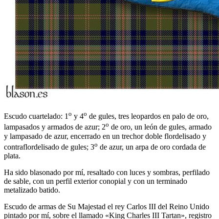
o
o
Escudo cuartelado: 1
y 4
de gules, tres leopardos en palo de oro,
o
lampasados y armados de azur; 2
de oro, un león de gules, armado
y lampasado de azur, encerrado en un trechor doble flordelisado y
o
contraflordelisado de gules; 3
de azur, un arpa de oro cordada de
plata.
Ha sido blasonado por mí, resaltado con luces y sombras, perfilado
de sable, con un perfil exterior conopial y con un terminado
metalizado batido.
Escudo de armas de Su Majestad el rey Carlos III del Reino Unido
pintado por mí, sobre el llamado «
King Charles III Tartan
», registro