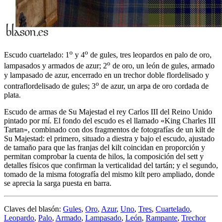
o
o
Escudo cuartelado: 1
y 4
de gules, tres leopardos en palo de oro,
o
lampasados y armados de azur; 2
de oro, un león de gules, armado
y lampasado de azur, encerrado en un trechor doble flordelisado y
o
contraflordelisado de gules; 3
de azur, un arpa de oro cordada de
plata.
Escudo de armas de Su Majestad el rey Carlos III del Reino Unido
pintado por mí. El fondo del escudo es el llamado «
King Charles III
Tartan
», combinado con dos fragmentos de fotografías de un kilt de
Su Majestad: el primero, situado a diestra y bajo el escudo, ajustado
de tamaño para que las franjas del kilt coincidan en proporción y
permitan comprobar la cuenta de hilos, la composición del sett y
detalles físicos que confirman la verticalidad del tartán; y el segundo,
tomado de la misma fotografía del mismo kilt pero ampliado, donde
se aprecia la sarga puesta en barra.
Claves del blasón:
Gules
,
Oro
,
Azur
,
Uno
,
Tres
,
Cuartelado
,
Leopardo
,
Palo
,
Armado
,
Lampasado
,
León
,
Rampante
,
Trechor