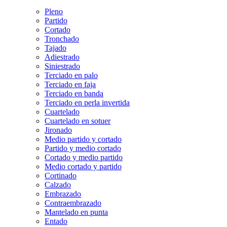
Pleno
Partido
Cortado
Tronchado
Tajado
Adiestrado
Siniestrado
Terciado en palo
Terciado en faja
Terciado en banda
Terciado en perla invertida
Cuartelado
Cuartelado en sotuer
Jironado
Medio partido y cortado
Partido y medio cortado
Cortado y medio partido
Medio cortado y partido
Cortinado
Calzado
Embrazado
Contraembrazado
Mantelado en punta
Entado