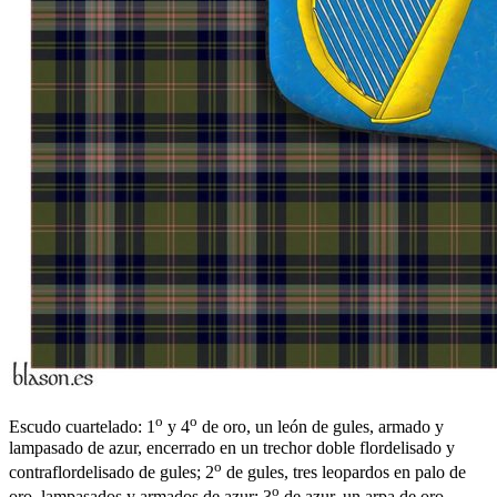
o
o
Escudo cuartelado: 1
y 4
de oro, un león de gules, armado y
lampasado de azur, encerrado en un trechor doble flordelisado y
o
contraflordelisado de gules; 2
de gules, tres leopardos en palo de
o
oro, lampasados y armados de azur; 3
de azur, un arpa de oro