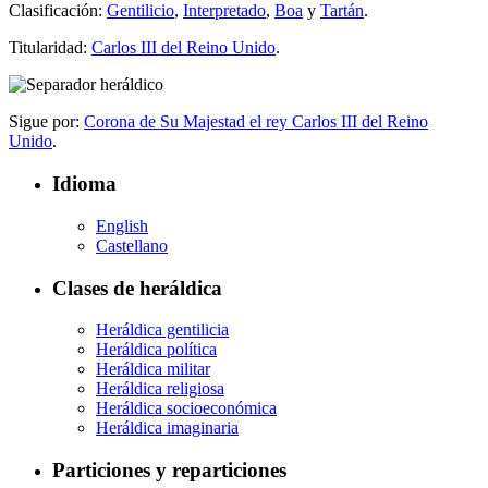
Clasificación:
Gentilicio
,
Interpretado
,
Boa
y
Tartán
.
Titularidad:
Carlos III del Reino Unido
.
Sigue por:
Corona de Su Majestad el rey Carlos III del Reino
Unido
.
Idioma
English
Castellano
Clases de heráldica
Heráldica gentilicia
Heráldica política
Heráldica militar
Heráldica religiosa
Heráldica socioeconómica
Heráldica imaginaria
Particiones y reparticiones