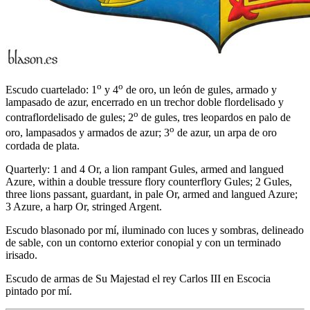
o
o
Escudo cuartelado: 1
y 4
de oro, un león de gules, armado y
lampasado de azur, encerrado en un trechor doble flordelisado y
o
contraflordelisado de gules; 2
de gules, tres leopardos en palo de
o
oro, lampasados y armados de azur; 3
de azur, un arpa de oro
cordada de plata.
Quarterly: 1 and 4 Or, a lion rampant Gules, armed and langued
Azure, within a double tressure flory counterflory Gules; 2 Gules,
three lions passant, guardant, in pale Or, armed and langued Azure;
3 Azure, a harp Or, stringed Argent.
Escudo blasonado por mí, iluminado con luces y sombras, delineado
de sable, con un contorno exterior conopial y con un terminado
irisado.
Escudo de armas de Su Majestad el rey Carlos III en Escocia
pintado por mí.