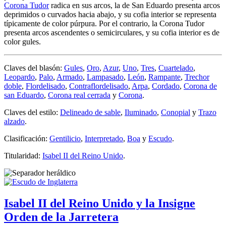
Corona Tudor
radica en sus arcos, la de San Eduardo presenta arcos
deprimidos o curvados hacia abajo, y su cofia interior se representa
típicamente de color púrpura. Por el contrario, la Corona Tudor
presenta arcos ascendentes o semicirculares, y su cofia interior es de
color gules.
Claves del blasón:
Gules
,
Oro
,
Azur
,
Uno
,
Tres
,
Cuartelado
,
Leopardo
,
Palo
,
Armado
,
Lampasado
,
León
,
Rampante
,
Trechor
doble
,
Flordelisado
,
Contraflordelisado
,
Arpa
,
Cordado
,
Corona de
san Eduardo
,
Corona real cerrada
y
Corona
.
Claves del estilo:
Delineado de sable
,
Iluminado
,
Conopial
y
Trazo
alzado
.
Clasificación:
Gentilicio
,
Interpretado
,
Boa
y
Escudo
.
Titularidad:
Isabel II del Reino Unido
.
Isabel II del Reino Unido y la Insigne
Orden de la Jarretera