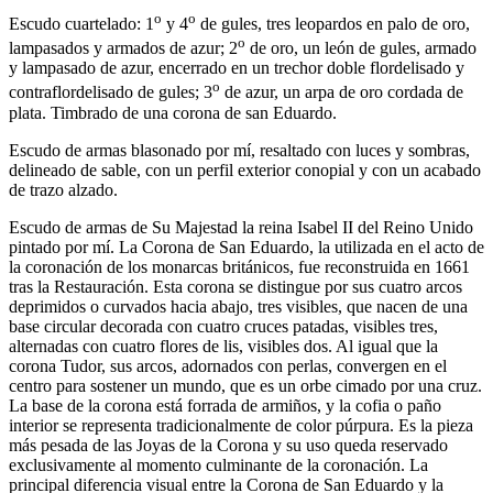
o
o
Escudo cuartelado: 1
y 4
de gules, tres leopardos en palo de oro,
o
lampasados y armados de azur; 2
de oro, un león de gules, armado
y lampasado de azur, encerrado en un trechor doble flordelisado y
o
contraflordelisado de gules; 3
de azur, un arpa de oro cordada de
plata. Timbrado de una corona de san Eduardo.
Escudo de armas blasonado por mí, resaltado con luces y sombras,
delineado de sable, con un perfil exterior conopial y con un acabado
de trazo alzado.
Escudo de armas de Su Majestad la reina Isabel II del Reino Unido
pintado por mí. La Corona de San Eduardo, la utilizada en el acto de
la coronación de los monarcas británicos, fue reconstruida en 1661
tras la Restauración. Esta corona se distingue por sus cuatro arcos
deprimidos o curvados hacia abajo, tres visibles, que nacen de una
base circular decorada con cuatro cruces patadas, visibles tres,
alternadas con cuatro flores de lis, visibles dos. Al igual que la
corona Tudor, sus arcos, adornados con perlas, convergen en el
centro para sostener un mundo, que es un orbe cimado por una cruz.
La base de la corona está forrada de armiños, y la cofia o paño
interior se representa tradicionalmente de color púrpura. Es la pieza
más pesada de las Joyas de la Corona y su uso queda reservado
exclusivamente al momento culminante de la coronación. La
principal diferencia visual entre la Corona de San Eduardo y la