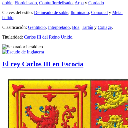
doble
,
Flordelisado
,
Contraflordelisado
,
Arpa
y
Cordado
.
Claves del estilo:
Delineado de sable
,
Iluminado
,
Conopial
y
Metal
batido
.
Clasificación:
Gentilicio
,
Interpretado
,
Boa
,
Tartán
y
Collage
.
Titularidad:
Carlos III del Reino Unido
.
El rey Carlos III en Escocia