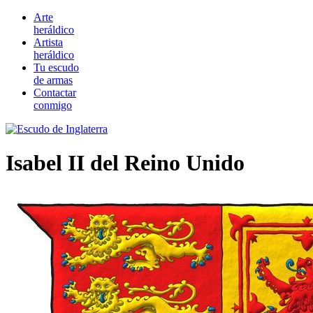
Arte
heráldico
Artista
heráldico
Tu escudo
de armas
Contactar
conmigo
Isabel II del Reino Unido