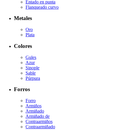
Entado en punta
Flanqueado curvo
Metales
Oro
Plata
Colores
Gules
Azur
Sinople
Sable
Púrpura
Forros
Forro
Armiños
Armiñado
Armiñado de
Contraarmiños
Contraarmiñado