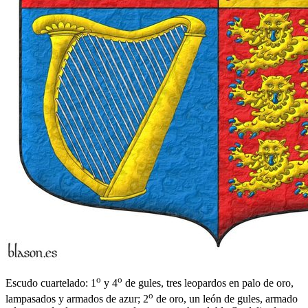
o
o
Escudo cuartelado: 1
y 4
de gules, tres leopardos en palo de oro,
o
lampasados y armados de azur; 2
de oro, un león de gules, armado