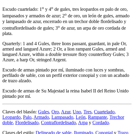
o
o
Escudo cuartelado: 1
y 4
de gules, tres leopardos en palo de oro,
o
lampasados y armados de azur; 2
de oro, un león de gules, armado
y lampasado de azur, encerrado en un trechor doble flordelisado y
o
contraflordelisado de gules; 3
de azur, un arpa de oro cordada de
plata.
Quarterly: 1 and 4 Gules, three lions passant, guardant, in pale Or,
armed and langued Azure; 2 Or, a lion rampant Gules, armed and
langued Azure, within a double tressure flory counterflory Gules; 3
Azure, a harp Or, stringed Argent.
Escudo de armas pintado por mí, iluminado con luces y sombras,
perfilado de sable, con un perfil exterior conopial y con un acabado
de trazo alzado.
Escudo de armas de Su Majestad la reina Isabel II del Reino Unido
pintado por mí.
Claves del blasón:
Gules
,
Oro
,
Azur
,
Uno
,
Tres
,
Cuartelado
,
Leopardo
,
Palo
,
Armado
,
Lampasado
,
León
,
Rampante
,
Trechor
doble
,
Flordelisado
,
Contraflordelisado
,
Arpa
y
Cordado
.
Claves del estilo:
Delineado de sable
,
Iluminado
,
Conopial
y
Trazo