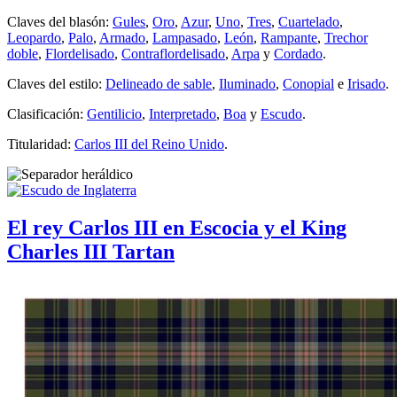
Claves del blasón:
Gules
,
Oro
,
Azur
,
Uno
,
Tres
,
Cuartelado
,
Leopardo
,
Palo
,
Armado
,
Lampasado
,
León
,
Rampante
,
Trechor
doble
,
Flordelisado
,
Contraflordelisado
,
Arpa
y
Cordado
.
Claves del estilo:
Delineado de sable
,
Iluminado
,
Conopial
e
Irisado
.
Clasificación:
Gentilicio
,
Interpretado
,
Boa
y
Escudo
.
Titularidad:
Carlos III del Reino Unido
.
El rey Carlos III en Escocia y el King
Charles III Tartan