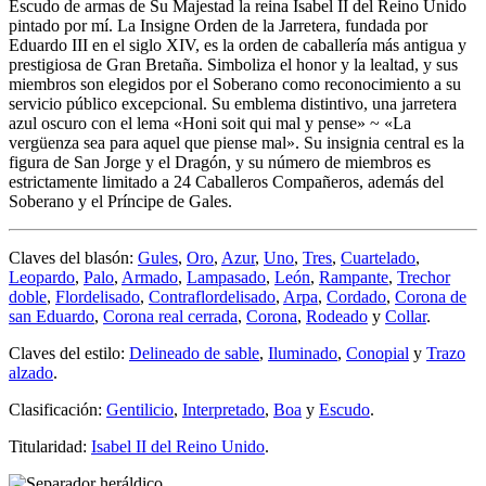
Escudo de armas de Su Majestad la reina Isabel II del Reino Unido
pintado por mí. La Insigne Orden de la Jarretera, fundada por
Eduardo III en el siglo XIV, es la orden de caballería más antigua y
prestigiosa de Gran Bretaña. Simboliza el honor y la lealtad, y sus
miembros son elegidos por el Soberano como reconocimiento a su
servicio público excepcional. Su emblema distintivo, una jarretera
azul oscuro con el lema «
Honi soit qui mal y pense
» ~ «
La
vergüenza sea para aquel que piense mal
». Su insignia central es la
figura de San Jorge y el Dragón, y su número de miembros es
estrictamente limitado a 24 Caballeros Compañeros, además del
Soberano y el Príncipe de Gales.
Claves del blasón:
Gules
,
Oro
,
Azur
,
Uno
,
Tres
,
Cuartelado
,
Leopardo
,
Palo
,
Armado
,
Lampasado
,
León
,
Rampante
,
Trechor
doble
,
Flordelisado
,
Contraflordelisado
,
Arpa
,
Cordado
,
Corona de
san Eduardo
,
Corona real cerrada
,
Corona
,
Rodeado
y
Collar
.
Claves del estilo:
Delineado de sable
,
Iluminado
,
Conopial
y
Trazo
alzado
.
Clasificación:
Gentilicio
,
Interpretado
,
Boa
y
Escudo
.
Titularidad:
Isabel II del Reino Unido
.