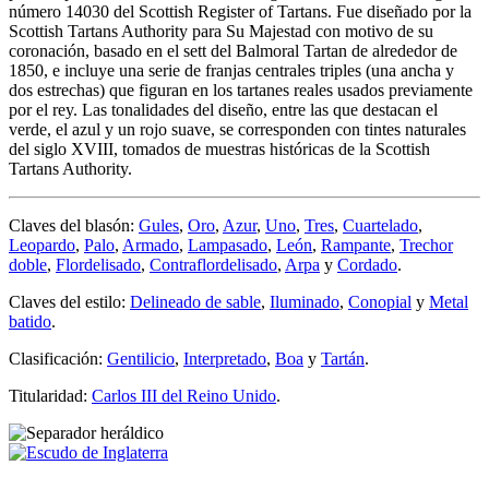
número 14030 del Scottish Register of Tartans. Fue diseñado por la
Scottish Tartans Authority para Su Majestad con motivo de su
coronación, basado en el sett del Balmoral Tartan de alrededor de
1850, e incluye una serie de franjas centrales triples (una ancha y
dos estrechas) que figuran en los tartanes reales usados previamente
por el rey. Las tonalidades del diseño, entre las que destacan el
verde, el azul y un rojo suave, se corresponden con tintes naturales
del siglo XVIII, tomados de muestras históricas de la Scottish
Tartans Authority.
Claves del blasón:
Gules
,
Oro
,
Azur
,
Uno
,
Tres
,
Cuartelado
,
Leopardo
,
Palo
,
Armado
,
Lampasado
,
León
,
Rampante
,
Trechor
doble
,
Flordelisado
,
Contraflordelisado
,
Arpa
y
Cordado
.
Claves del estilo:
Delineado de sable
,
Iluminado
,
Conopial
y
Metal
batido
.
Clasificación:
Gentilicio
,
Interpretado
,
Boa
y
Tartán
.
Titularidad:
Carlos III del Reino Unido
.