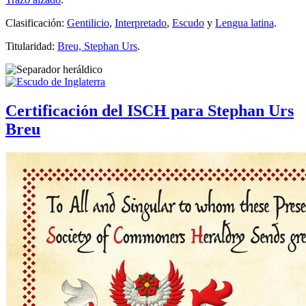
Clasificación:
Gentilicio
,
Interpretado
,
Escudo
y
Lengua latina
.
Titularidad:
Breu, Stephan Urs
.
Certificación del ISCH para Stephan Urs
Breu