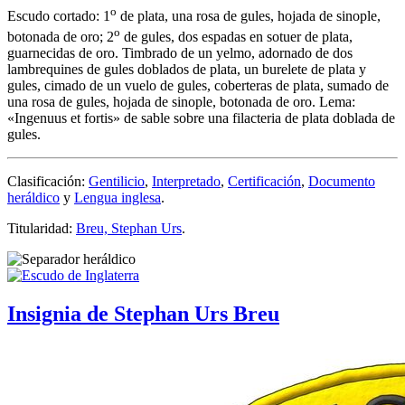
o
Escudo cortado: 1
de plata, una rosa de gules, hojada de sinople,
o
botonada de oro; 2
de gules, dos espadas en sotuer de plata,
guarnecidas de oro. Timbrado de un yelmo, adornado de dos
lambrequines de gules doblados de plata, un burelete de plata y
gules, cimado de un vuelo de gules, coberteras de plata, sumado de
una rosa de gules, hojada de sinople, botonada de oro. Lema:
«Ingenuus et fortis» de sable sobre una filacteria de plata doblada de
gules.
Clasificación:
Gentilicio
,
Interpretado
,
Certificación
,
Documento
heráldico
y
Lengua inglesa
.
Titularidad:
Breu, Stephan Urs
.
Insignia de Stephan Urs Breu