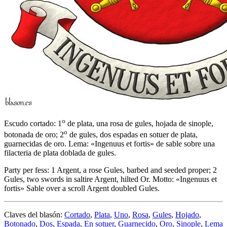
o
Escudo cortado: 1
de plata, una rosa de gules, hojada de sinople,
o
botonada de oro; 2
de gules, dos espadas en sotuer de plata,
guarnecidas de oro. Lema: «Ingenuus et fortis» de sable sobre una
filacteria de plata doblada de gules.
Party per fess: 1 Argent, a rose Gules, barbed and seeded proper; 2
Gules, two swords in saltire Argent, hilted Or. Motto: «Ingenuus et
fortis» Sable over a scroll Argent doubled Gules.
Claves del blasón:
Cortado
,
Plata
,
Uno
,
Rosa
,
Gules
,
Hojado
,
Botonado
,
Dos
,
Espada
,
En sotuer
,
Guarnecido
,
Oro
,
Sinople
,
Lema