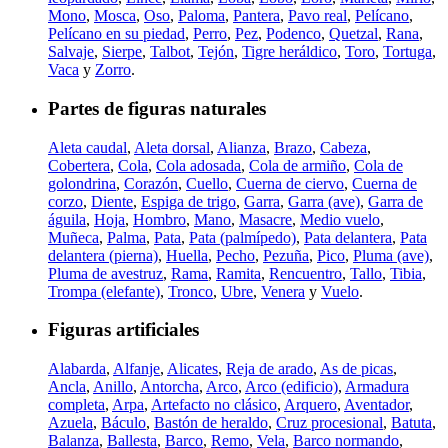
Mono
,
Mosca
,
Oso
,
Paloma
,
Pantera
,
Pavo real
,
Pelícano
,
Pelícano en su piedad
,
Perro
,
Pez
,
Podenco
,
Quetzal
,
Rana
,
Salvaje
,
Sierpe
,
Talbot
,
Tejón
,
Tigre heráldico
,
Toro
,
Tortuga
,
Vaca
y
Zorro
.
Partes de figuras naturales
Aleta caudal
,
Aleta dorsal
,
Alianza
,
Brazo
,
Cabeza
,
Cobertera
,
Cola
,
Cola adosada
,
Cola de armiño
,
Cola de
golondrina
,
Corazón
,
Cuello
,
Cuerna de ciervo
,
Cuerna de
corzo
,
Diente
,
Espiga de trigo
,
Garra
,
Garra (ave)
,
Garra de
águila
,
Hoja
,
Hombro
,
Mano
,
Masacre
,
Medio vuelo
,
Muñeca
,
Palma
,
Pata
,
Pata (palmípedo)
,
Pata delantera
,
Pata
delantera (pierna)
,
Huella
,
Pecho
,
Pezuña
,
Pico
,
Pluma (ave)
,
Pluma de avestruz
,
Rama
,
Ramita
,
Rencuentro
,
Tallo
,
Tibia
,
Trompa (elefante)
,
Tronco
,
Ubre
,
Venera
y
Vuelo
.
Figuras artificiales
Alabarda
,
Alfanje
,
Alicates
,
Reja de arado
,
As de picas
,
Ancla
,
Anillo
,
Antorcha
,
Arco
,
Arco (edificio)
,
Armadura
completa
,
Arpa
,
Artefacto no clásico
,
Arquero
,
Aventador
,
Azuela
,
Báculo
,
Bastón de heraldo
,
Cruz procesional
,
Batuta
,
Balanza
,
Ballesta
,
Barco
,
Remo
,
Vela
,
Barco normando
,