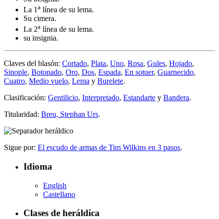
a
La 1
línea de su lema.
Su cimera.
a
La 2
línea de su lema.
su insignia.
Claves del blasón:
Cortado
,
Plata
,
Uno
,
Rosa
,
Gules
,
Hojado
,
Sinople
,
Botonado
,
Oro
,
Dos
,
Espada
,
En sotuer
,
Guarnecido
,
Cuatro
,
Medio vuelo
,
Lema
y
Burelete
.
Clasificación:
Gentilicio
,
Interpretado
,
Estandarte
y
Bandera
.
Titularidad:
Breu, Stephan Urs
.
Sigue por:
El escudo de armas de Tim Wilkins en 3 pasos
.
Idioma
English
Castellano
Clases de heráldica