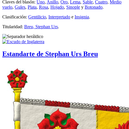
Claves del blasón:
Uno
,
Anillo
,
Oro
,
Lema
,
Sable
,
Cuatro
,
Medio
vuelo
,
Gules
,
Plata
,
Rosa
,
Hojado
,
Sinople
y
Botonado
.
Clasificación:
Gentilicio
,
Interpretado
e
Insignia
.
Titularidad:
Breu, Stephan Urs
.
Estandarte de Stephan Urs Breu