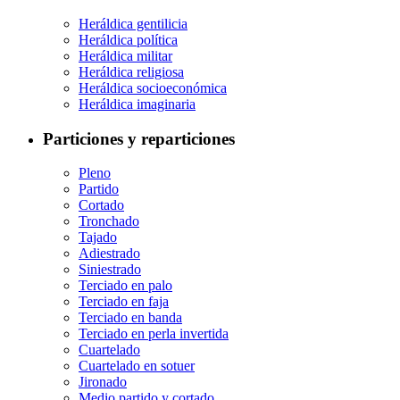
Heráldica gentilicia
Heráldica política
Heráldica militar
Heráldica religiosa
Heráldica socioeconómica
Heráldica imaginaria
Particiones y reparticiones
Pleno
Partido
Cortado
Tronchado
Tajado
Adiestrado
Siniestrado
Terciado en palo
Terciado en faja
Terciado en banda
Terciado en perla invertida
Cuartelado
Cuartelado en sotuer
Jironado
Medio partido y cortado