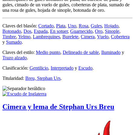
gules, cimado de un vuelo de gules, coberteras de plata, sumado de
una rosa de gules, hojada de sinople, botonada de oro.
Claves del blasón:
Cortado
,
Plata
,
Uno
,
Rosa
,
Gules
,
Hojado
,
Botonado
,
Dos
,
Espada
,
En sotuer
,
Guarnecido
,
Oro
,
Sinople
,
Timbre
,
Yelmo
,
Lambrequines
,
Burelete
,
Cimera
,
Vuelo
,
Cobertera
y
Sumado
.
Claves del estilo:
Medio punto
,
Delineado de sable
,
Iluminado
y
Trazo alzado
.
Clasificación:
Gentilicio
,
Interpretado
y
Escudo
.
Titularidad:
Breu, Stephan Urs
.
Cimera y lema de Stephan Urs Breu