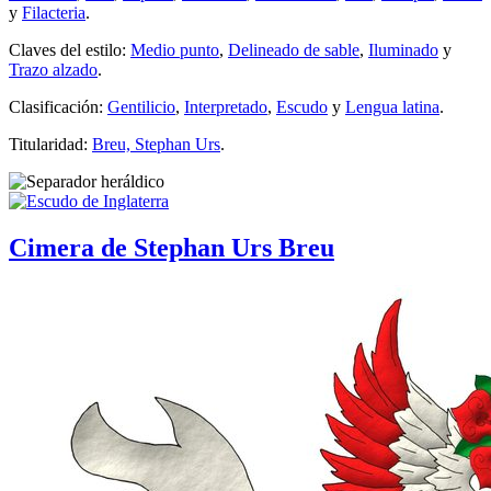
y
Filacteria
.
Claves del estilo:
Medio punto
,
Delineado de sable
,
Iluminado
y
Trazo alzado
.
Clasificación:
Gentilicio
,
Interpretado
,
Escudo
y
Lengua latina
.
Titularidad:
Breu, Stephan Urs
.
Cimera de Stephan Urs Breu