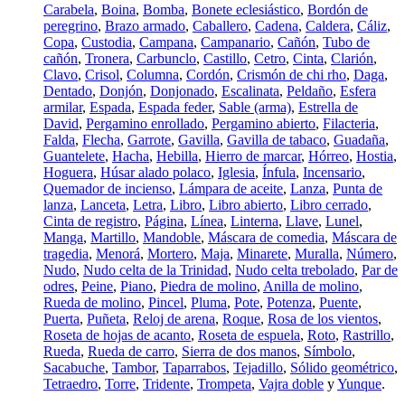
Carabela
,
Boina
,
Bomba
,
Bonete eclesiástico
,
Bordón de
peregrino
,
Brazo armado
,
Caballero
,
Cadena
,
Caldera
,
Cáliz
,
Copa
,
Custodia
,
Campana
,
Campanario
,
Cañón
,
Tubo de
cañón
,
Tronera
,
Carbunclo
,
Castillo
,
Cetro
,
Cinta
,
Clarión
,
Clavo
,
Crisol
,
Columna
,
Cordón
,
Crismón de chi rho
,
Daga
,
Dentado
,
Donjón
,
Donjonado
,
Escalinata
,
Peldaño
,
Esfera
armilar
,
Espada
,
Espada feder
,
Sable (arma)
,
Estrella de
David
,
Pergamino enrollado
,
Pergamino abierto
,
Filacteria
,
Falda
,
Flecha
,
Garrote
,
Gavilla
,
Gavilla de tabaco
,
Guadaña
,
Guantelete
,
Hacha
,
Hebilla
,
Hierro de marcar
,
Hórreo
,
Hostia
,
Hoguera
,
Húsar alado polaco
,
Iglesia
,
Ínfula
,
Incensario
,
Quemador de incienso
,
Lámpara de aceite
,
Lanza
,
Punta de
lanza
,
Lanceta
,
Letra
,
Libro
,
Libro abierto
,
Libro cerrado
,
Cinta de registro
,
Página
,
Línea
,
Linterna
,
Llave
,
Lunel
,
Manga
,
Martillo
,
Mandoble
,
Máscara de comedia
,
Máscara de
tragedia
,
Menorá
,
Mortero
,
Maja
,
Minarete
,
Muralla
,
Número
,
Nudo
,
Nudo celta de la Trinidad
,
Nudo celta trebolado
,
Par de
odres
,
Peine
,
Piano
,
Piedra de molino
,
Anilla de molino
,
Rueda de molino
,
Pincel
,
Pluma
,
Pote
,
Potenza
,
Puente
,
Puerta
,
Puñeta
,
Reloj de arena
,
Roque
,
Rosa de los vientos
,
Roseta de hojas de acanto
,
Roseta de espuela
,
Roto
,
Rastrillo
,
Rueda
,
Rueda de carro
,
Sierra de dos manos
,
Símbolo
,
Sacabuche
,
Tambor
,
Taparrabos
,
Tejadillo
,
Sólido geométrico
,
Tetraedro
,
Torre
,
Tridente
,
Trompeta
,
Vajra doble
y
Yunque
.