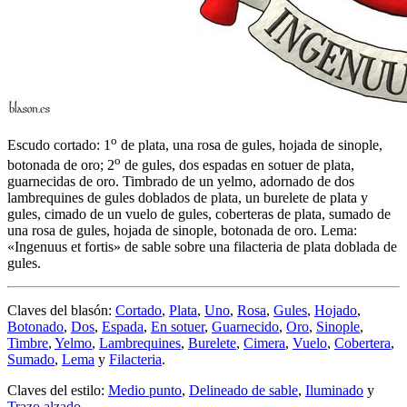
o
Escudo cortado: 1
de plata, una rosa de gules, hojada de sinople,
o
botonada de oro; 2
de gules, dos espadas en sotuer de plata,
guarnecidas de oro. Timbrado de un yelmo, adornado de dos
lambrequines de gules doblados de plata, un burelete de plata y
gules, cimado de un vuelo de gules, coberteras de plata, sumado de
una rosa de gules, hojada de sinople, botonada de oro. Lema:
«Ingenuus et fortis» de sable sobre una filacteria de plata doblada de
gules.
Claves del blasón:
Cortado
,
Plata
,
Uno
,
Rosa
,
Gules
,
Hojado
,
Botonado
,
Dos
,
Espada
,
En sotuer
,
Guarnecido
,
Oro
,
Sinople
,
Timbre
,
Yelmo
,
Lambrequines
,
Burelete
,
Cimera
,
Vuelo
,
Cobertera
,
Sumado
,
Lema
y
Filacteria
.
Claves del estilo:
Medio punto
,
Delineado de sable
,
Iluminado
y
Trazo alzado
.