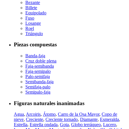
Bezante
Billete
Equipolado
Fuso
Losange
Roel
Triángulo
Piezas compuestas
Banda-faja
Cruz doble plena
Faja-semibanda
Faja-semipalo
Palo-semifaja
Semibanda-faja
Semifaja-palo
Semipalo-faja
Figuras naturales inanimadas
Agua
,
Arcoiris
,
Átomo
,
Carro de la Osa Mayor
,
Copo de
nieve
,
Creciente
,
Creciente tornado
,
Diamante
,
Esmeralda
,
Estrella
,
Estrella ondada
,
Gota
,
Globo terráqueo
,
Lucero
,