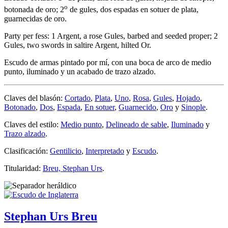
o
botonada de oro; 2
de gules, dos espadas en sotuer de plata,
guarnecidas de oro.
Party per fess: 1 Argent, a rose Gules, barbed and seeded proper; 2
Gules, two swords in saltire Argent, hilted Or.
Escudo de armas pintado por mí, con una boca de arco de medio
punto, iluminado y un acabado de trazo alzado.
Claves del blasón:
Cortado
,
Plata
,
Uno
,
Rosa
,
Gules
,
Hojado
,
Botonado
,
Dos
,
Espada
,
En sotuer
,
Guarnecido
,
Oro
y
Sinople
.
Claves del estilo:
Medio punto
,
Delineado de sable
,
Iluminado
y
Trazo alzado
.
Clasificación:
Gentilicio
,
Interpretado
y
Escudo
.
Titularidad:
Breu, Stephan Urs
.
Stephan Urs Breu