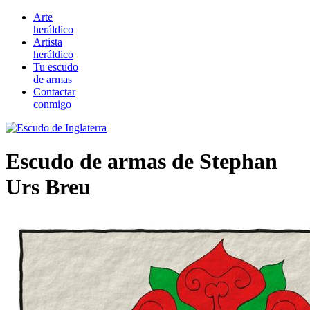
Arte
heráldico
Artista
heráldico
Tu escudo
de armas
Contactar
conmigo
Escudo de armas de Stephan
Urs Breu