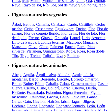
Luna
,
Mar
,
Monte
,
Monte de tres peñas
,
Nube
,
Ola
,
Orbital
,
Rayo
,
Rayo de sol
,
Río
,
Sol
,
Sol de mayo
y
Sol no figurado
.
Figuras naturales vegetales
Árbol
,
Bellota
,
Camelia
,
Calabaza
,
Cardo
,
Castilleja
,
Cedro
macho
,
Ceiba
,
Crisantemo
,
Eguzki-lore
,
Encina
,
Flor
,
Flor de
aciano
,
Flor de cornejo florido
,
Flor de lis
,
Flor de loto
,
Flor
de lúpulo
,
Fresno
,
Girasol
,
Granada
,
Laurel
,
Lirio
,
Azucena
,
Lirio de Pascua
,
Lupinus texensis
,
Madroño
,
Manzana
,
Manzano
,
Olivo
,
Olmo
,
Palmera
,
Panela
,
Parra
,
Pino
silvestre
,
Platanera
,
Quinquefolio
,
Roble
,
Rosa
,
Rosa doble
,
Tilo
,
Trigo
,
Trébol
,
Tulipán
,
Uva
y
Racimo
.
Figuras naturales animales
Abeja
,
Águila
,
Águila calva
,
Alondra
,
Azulejo de las
montañas
,
Barbo
,
Berrendo
,
Bisonte
,
Borrego cimarrón
,
Braco
,
Buitre
,
Búho
,
Caballo
,
Cabra
,
Carnero merino
,
Castor
,
Cierva
,
Ciervo
,
Cisne
,
Colibrí
,
Corzo
,
Cuervo
,
Delfín
,
Elefante
,
Escarabajo
,
Estornino
,
Figura femenina
,
Figura
masculina
,
Frailecillo
,
Gacela
,
Gallo
,
Gallo lira
,
Ganso
,
Garza
,
Gato
,
Gaviota
,
Halcón
,
Jabalí
,
Jaguar
,
Jilgero
,
Lechuza
,
Leona
,
Leopardo
,
Leopardo leonado
,
León
,
León
leopardado
,
Lince
,
Llama
,
Loba
,
Lobo
,
Loro
,
Marleta
,
Mirlo
,