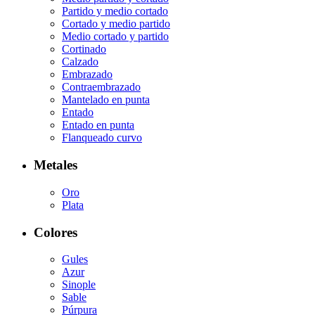
Partido y medio cortado
Cortado y medio partido
Medio cortado y partido
Cortinado
Calzado
Embrazado
Contraembrazado
Mantelado en punta
Entado
Entado en punta
Flanqueado curvo
Metales
Oro
Plata
Colores
Gules
Azur
Sinople
Sable
Púrpura