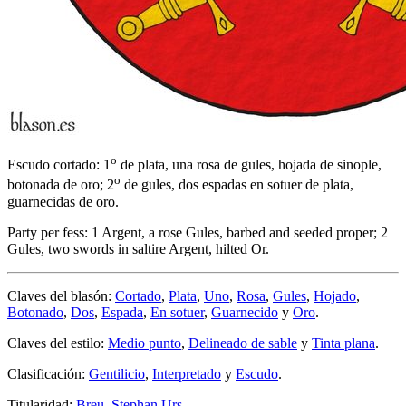
o
Escudo cortado: 1
de plata, una rosa de gules, hojada de sinople,
o
botonada de oro; 2
de gules, dos espadas en sotuer de plata,
guarnecidas de oro.
Party per fess: 1 Argent, a rose Gules, barbed and seeded proper; 2
Gules, two swords in saltire Argent, hilted Or.
Claves del blasón:
Cortado
,
Plata
,
Uno
,
Rosa
,
Gules
,
Hojado
,
Botonado
,
Dos
,
Espada
,
En sotuer
,
Guarnecido
y
Oro
.
Claves del estilo:
Medio punto
,
Delineado de sable
y
Tinta plana
.
Clasificación:
Gentilicio
,
Interpretado
y
Escudo
.
Titularidad:
Breu, Stephan Urs
.