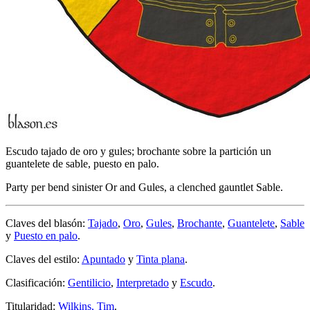
Escudo tajado de oro y gules; brochante sobre la partición un
guantelete de sable, puesto en palo.
Party per bend sinister Or and Gules, a clenched gauntlet Sable.
Claves del blasón:
Tajado
,
Oro
,
Gules
,
Brochante
,
Guantelete
,
Sable
y
Puesto en palo
.
Claves del estilo:
Apuntado
y
Tinta plana
.
Clasificación:
Gentilicio
,
Interpretado
y
Escudo
.
Titularidad:
Wilkins, Tim
.