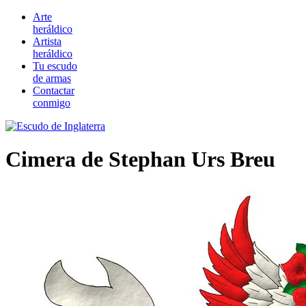
Arte
heráldico
Artista
heráldico
Tu escudo
de armas
Contactar
conmigo
Cimera de Stephan Urs Breu