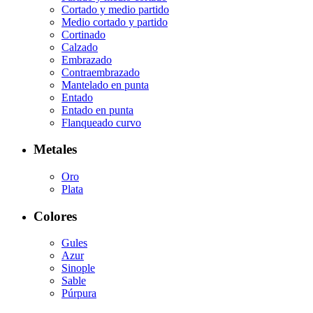
Cortado y medio partido
Medio cortado y partido
Cortinado
Calzado
Embrazado
Contraembrazado
Mantelado en punta
Entado
Entado en punta
Flanqueado curvo
Metales
Oro
Plata
Colores
Gules
Azur
Sinople
Sable
Púrpura