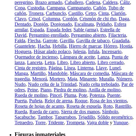
peregrino
,
Brazo armado
,
Caballero
,
Cadena
,
Caldera
,
Cáliz
,
Copa
,
Custodia
,
Campana
,
Campanario
,
Cañón
,
Tubo de
cañón
,
Tronera
,
Carbunclo
,
Castillo
,
Cetro
,
Cinta
,
Clarión
,
Clavo
,
Crisol
,
Columna
,
Cordón
,
Crismón de chi rho
,
Daga
,
Dentado
,
Donjón
,
Donjonado
,
Escalinata
,
Peldaño
,
Esfera
armilar
,
Espada
,
Espada feder
,
Sable (arma)
,
Estrella de
David
,
Pergamino enrollado
,
Pergamino abierto
,
Filacteria
,
Falda
,
Flecha
,
Garrote
,
Gavilla
,
Gavilla de tabaco
,
Guadaña
,
Guantelete
,
Hacha
,
Hebilla
,
Hierro de marcar
,
Hórreo
,
Hostia
,
Hoguera
,
Húsar alado polaco
,
Iglesia
,
Ínfula
,
Incensario
,
Quemador de incienso
,
Lámpara de aceite
,
Lanza
,
Punta de
lanza
,
Lanceta
,
Letra
,
Libro
,
Libro abierto
,
Libro cerrado
,
Cinta de registro
,
Página
,
Línea
,
Linterna
,
Llave
,
Lunel
,
Manga
,
Martillo
,
Mandoble
,
Máscara de comedia
,
Máscara de
tragedia
,
Menorá
,
Mortero
,
Maja
,
Minarete
,
Muralla
,
Número
,
Nudo
,
Nudo celta de la Trinidad
,
Nudo celta trebolado
,
Par de
odres
,
Peine
,
Piano
,
Piedra de molino
,
Anilla de molino
,
Rueda de molino
,
Pincel
,
Pluma
,
Pote
,
Potenza
,
Puente
,
Puerta
,
Puñeta
,
Reloj de arena
,
Roque
,
Rosa de los vientos
,
Roseta de hojas de acanto
,
Roseta de espuela
,
Roto
,
Rastrillo
,
Rueda
,
Rueda de carro
,
Sierra de dos manos
,
Símbolo
,
Sacabuche
,
Tambor
,
Taparrabos
,
Tejadillo
,
Sólido geométrico
,
Tetraedro
,
Torre
,
Tridente
,
Trompeta
,
Vajra doble
y
Yunque
.
Figuras inmateriales