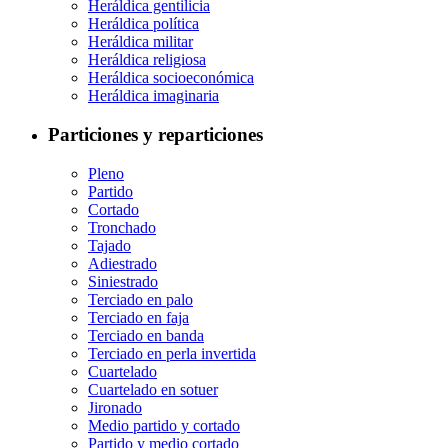
Heráldica gentilicia
Heráldica política
Heráldica militar
Heráldica religiosa
Heráldica socioeconómica
Heráldica imaginaria
Particiones y reparticiones
Pleno
Partido
Cortado
Tronchado
Tajado
Adiestrado
Siniestrado
Terciado en palo
Terciado en faja
Terciado en banda
Terciado en perla invertida
Cuartelado
Cuartelado en sotuer
Jironado
Medio partido y cortado
Partido y medio cortado