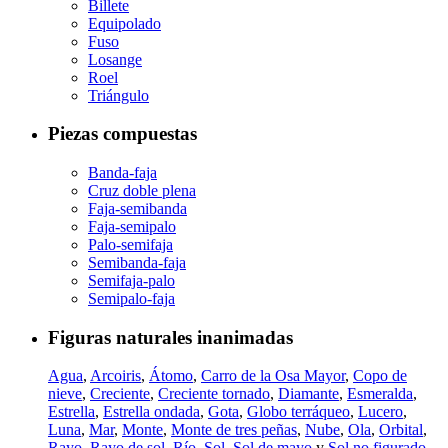
Billete
Equipolado
Fuso
Losange
Roel
Triángulo
Piezas compuestas
Banda-faja
Cruz doble plena
Faja-semibanda
Faja-semipalo
Palo-semifaja
Semibanda-faja
Semifaja-palo
Semipalo-faja
Figuras naturales inanimadas
Agua
,
Arcoiris
,
Átomo
,
Carro de la Osa Mayor
,
Copo de
nieve
,
Creciente
,
Creciente tornado
,
Diamante
,
Esmeralda
,
Estrella
,
Estrella ondada
,
Gota
,
Globo terráqueo
,
Lucero
,
Luna
,
Mar
,
Monte
,
Monte de tres peñas
,
Nube
,
Ola
,
Orbital
,
Rayo
,
Rayo de sol
,
Río
,
Sol
,
Sol de mayo
y
Sol no figurado
.