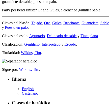
guantelete de sable, puesto en palo.
Party per bend sinister Or and Gules, a clenched gauntlet Sable.
Claves del blasón:
Tajado
,
Oro
,
Gules
,
Brochante
,
Guantelete
,
Sable
y
Puesto en palo
.
Claves del estilo:
Apuntado
,
Delineado de sable
y
Tinta plana
.
Clasificación:
Gentilicio
,
Interpretado
y
Escudo
.
Titularidad:
Wilkins, Tim
.
Sigue por:
Wilkins, Tim
.
Idioma
English
Castellano
Clases de heráldica