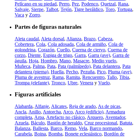
Pelícano en su piedad
,
Perro
,
Pez
,
Podenco
,
Quetzal
,
Rana
,
Salvaje
,
Sierpe
,
Talbot
,
Tejón
,
Tigre heráldico
,
Toro
,
Tortuga
,
Vaca
y
Zorro
.
Partes de figuras naturales
Aleta caudal
,
Aleta dorsal
,
Alianza
,
Brazo
,
Cabeza
,
Cobertera
,
Cola
,
Cola adosada
,
Cola de armiño
,
Cola de
golondrina
,
Corazón
,
Cuello
,
Cuerna de ciervo
,
Cuerna de
corzo
,
Diente
,
Espiga de trigo
,
Garra
,
Garra (ave)
,
Garra de
águila
,
Hoja
,
Hombro
,
Mano
,
Masacre
,
Medio vuelo
,
Muñeca
,
Palma
,
Pata
,
Pata (palmípedo)
,
Pata delantera
,
Pata
delantera (pierna)
,
Huella
,
Pecho
,
Pezuña
,
Pico
,
Pluma (ave)
,
Pluma de avestruz
,
Rama
,
Ramita
,
Rencuentro
,
Tallo
,
Tibia
,
Trompa (elefante)
,
Tronco
,
Ubre
,
Venera
y
Vuelo
.
Figuras artificiales
Alabarda
,
Alfanje
,
Alicates
,
Reja de arado
,
As de picas
,
Ancla
,
Anillo
,
Antorcha
,
Arco
,
Arco (edificio)
,
Armadura
completa
,
Arpa
,
Artefacto no clásico
,
Arquero
,
Aventador
,
Azuela
,
Báculo
,
Bastón de heraldo
,
Cruz procesional
,
Batuta
,
Balanza
,
Ballesta
,
Barco
,
Remo
,
Vela
,
Barco normando
,
Carabela
,
Boina
,
Bomba
,
Bonete eclesiástico
,
Bordón de