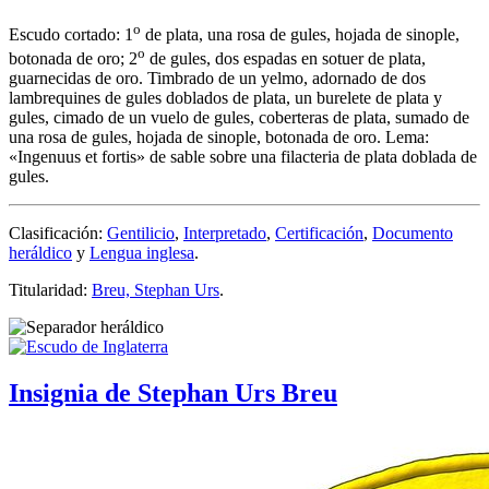
o
Escudo cortado: 1
de plata, una rosa de gules, hojada de sinople,
o
botonada de oro; 2
de gules, dos espadas en sotuer de plata,
guarnecidas de oro. Timbrado de un yelmo, adornado de dos
lambrequines de gules doblados de plata, un burelete de plata y
gules, cimado de un vuelo de gules, coberteras de plata, sumado de
una rosa de gules, hojada de sinople, botonada de oro. Lema:
«Ingenuus et fortis» de sable sobre una filacteria de plata doblada de
gules.
Clasificación:
Gentilicio
,
Interpretado
,
Certificación
,
Documento
heráldico
y
Lengua inglesa
.
Titularidad:
Breu, Stephan Urs
.
Insignia de Stephan Urs Breu