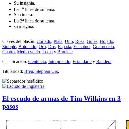
Su insignia.
a
La 1
línea de su lema.
Su cimera.
a
La 2
línea de su lema.
su insignia.
Claves del blasón:
Cortado
,
Plata
,
Uno
,
Rosa
,
Gules
,
Hojado
,
Sinople
,
Botonado
,
Oro
,
Dos
,
Espada
,
En sotuer
,
Guarnecido
,
Cuatro
,
Medio vuelo
,
Lema
y
Burelete
.
Clasificación:
Gentilicio
,
Interpretado
,
Estandarte
y
Bandera
.
Titularidad:
Breu, Stephan Urs
.
El escudo de armas de Tim Wilkins en 3
pasos