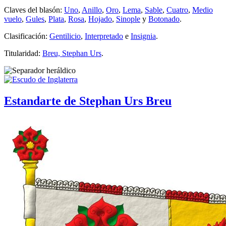
Claves del blasón:
Uno
,
Anillo
,
Oro
,
Lema
,
Sable
,
Cuatro
,
Medio
vuelo
,
Gules
,
Plata
,
Rosa
,
Hojado
,
Sinople
y
Botonado
.
Clasificación:
Gentilicio
,
Interpretado
e
Insignia
.
Titularidad:
Breu, Stephan Urs
.
Estandarte de Stephan Urs Breu