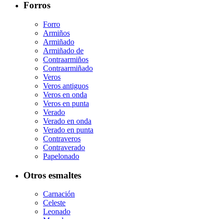
Forros
Forro
Armiños
Armiñado
Armiñado de
Contraarmiños
Contraarmiñado
Veros
Veros antiguos
Veros en onda
Veros en punta
Verado
Verado en onda
Verado en punta
Contraveros
Contraverado
Papelonado
Otros esmaltes
Carnación
Celeste
Leonado