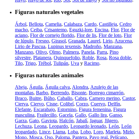
Figuras naturales vegetales
Árbol
,
Bellota
,
Camelia
,
Calabaza
,
Cardo
,
Castilleja
,
Cedro
macho
,
Ceiba
,
Crisantemo
,
Eguzki-lore
,
Encina
,
Flor
,
Flor de
aciano
,
Flor de cornejo florido
,
Flor de lis
,
Flor de loto
,
Flor
de lúpulo
,
Fresno
,
Girasol
,
Granada
,
Laurel
,
Lirio
,
Azucena
,
Lirio de Pascua
,
Lupinus texensis
,
Madroño
,
Manzana
,
Manzano
,
Olivo
,
Olmo
,
Palmera
,
Panela
,
Parra
,
Pino
silvestre
,
Platanera
,
Quinquefolio
,
Roble
,
Rosa
,
Rosa doble
,
Tilo
,
Trigo
,
Trébol
,
Tulipán
,
Uva
y
Racimo
.
Figuras naturales animales
Abeja
,
Águila
,
Águila calva
,
Alondra
,
Azulejo de las
montañas
,
Barbo
,
Berrendo
,
Bisonte
,
Borrego cimarrón
,
Braco
,
Buitre
,
Búho
,
Caballo
,
Cabra
,
Carnero merino
,
Castor
,
Cierva
,
Ciervo
,
Cisne
,
Colibrí
,
Corzo
,
Cuervo
,
Delfín
,
Elefante
,
Escarabajo
,
Estornino
,
Figura femenina
,
Figura
masculina
,
Frailecillo
,
Gacela
,
Gallo
,
Gallo lira
,
Ganso
,
Garza
,
Gato
,
Gaviota
,
Halcón
,
Jabalí
,
Jaguar
,
Jilgero
,
Lechuza
,
Leona
,
Leopardo
,
Leopardo leonado
,
León
,
León
leopardado
,
Lince
,
Llama
,
Loba
,
Lobo
,
Loro
,
Marleta
,
Mirlo
,
Mono
,
Mosca
,
Oso
,
Paloma
,
Pantera
,
Pavo real
,
Pelícano
,