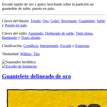
Escudo tajado de oro y gules; brochante sobre la partición un
guantelete de sable, puesto en palo.
Claves del blasón:
Tajado
,
Oro
,
Gules
,
Brochante
,
Guantelete
,
Sable
y
Puesto en palo
.
Claves del estilo:
Apuntado
,
Delineado de sable
,
Tinta plana
,
Iluminado
y
Trazo alzado
.
Clasificación:
Gentilicio
,
Interpretado
,
Escudo
y
Esquema
.
Titularidad:
Wilkins, Tim
.
Guantelete delineado de oro