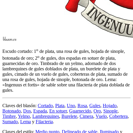
o
Escudo cortado: 1
de plata, una rosa de gules, hojada de sinople,
o
botonada de oro; 2
de gules, dos espadas en sotuer de plata,
guarnecidas de oro. Timbrado de un yelmo, adornado de dos
lambrequines de gules doblados de plata, un burelete de plata y
gules, cimado de un vuelo de gules, coberteras de plata, sumado de
una rosa de gules, hojada de sinople, botonada de oro. Lema:
«Ingenuus et fortis» de sable sobre una filacteria de plata doblada de
gules.
Claves del blasón:
Cortado
,
Plata
,
Uno
,
Rosa
,
Gules
,
Hojado
,
Botonado
,
Dos
,
Espada
,
En sotuer
,
Guarnecido
,
Oro
,
Sinople
,
Timbre
,
Yelmo
,
Lambrequines
,
Burelete
,
Cimera
,
Vuelo
,
Cobertera
,
Sumado
,
Lema
y
Filacteria
.
Claves del estilo:
Medio punto
,
Delineado de sable
,
Iluminado
y