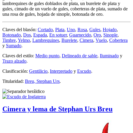
lambrequines de gules doblados de plata, un burelete de plata y
gules, cimado de un vuelo de gules, coberteras de plata, sumado de
una rosa de gules, hojada de sinople, botonada de oro.
Claves del blasón:
Cortado
,
Plata
,
Uno
,
Rosa
,
Gules
,
Hojado
,
Botonado
,
Dos
,
Espada
,
En sotuer
,
Guarnecido
,
Oro
,
Sinople
,
Timbre
,
Yelmo
,
Lambrequines
,
Burelete
,
Cimera
,
Vuelo
,
Cobertera
y
Sumado
.
Claves del estilo:
Medio punto
,
Delineado de sable
,
Iluminado
y
Trazo alzado
.
Clasificación:
Gentilicio
,
Interpretado
y
Escudo
.
Titularidad:
Breu, Stephan Urs
.
Cimera y lema de Stephan Urs Breu