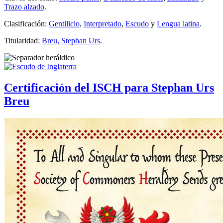
Trazo alzado
.
Clasificación:
Gentilicio
,
Interpretado
,
Escudo
y
Lengua latina
.
Titularidad:
Breu, Stephan Urs
.
Certificación del ISCH para Stephan Urs
Breu