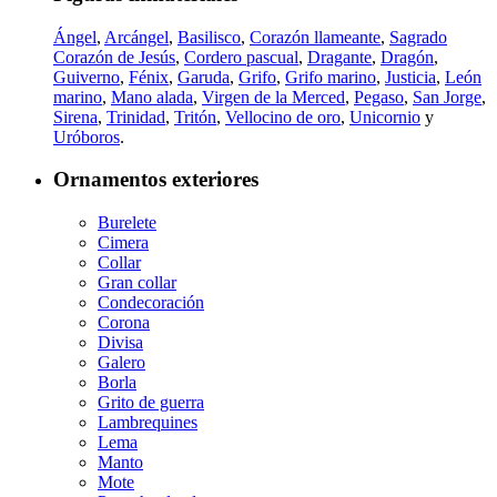
Ángel
,
Arcángel
,
Basilisco
,
Corazón llameante
,
Sagrado
Corazón de Jesús
,
Cordero pascual
,
Dragante
,
Dragón
,
Guiverno
,
Fénix
,
Garuda
,
Grifo
,
Grifo marino
,
Justicia
,
León
marino
,
Mano alada
,
Virgen de la Merced
,
Pegaso
,
San Jorge
,
Sirena
,
Trinidad
,
Tritón
,
Vellocino de oro
,
Unicornio
y
Uróboros
.
Ornamentos exteriores
Burelete
Cimera
Collar
Gran collar
Condecoración
Corona
Divisa
Galero
Borla
Grito de guerra
Lambrequines
Lema
Manto
Mote