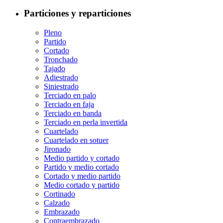
Particiones y reparticiones
Pleno
Partido
Cortado
Tronchado
Tajado
Adiestrado
Siniestrado
Terciado en palo
Terciado en faja
Terciado en banda
Terciado en perla invertida
Cuartelado
Cuartelado en sotuer
Jironado
Medio partido y cortado
Partido y medio cortado
Cortado y medio partido
Medio cortado y partido
Cortinado
Calzado
Embrazado
Contraembrazado