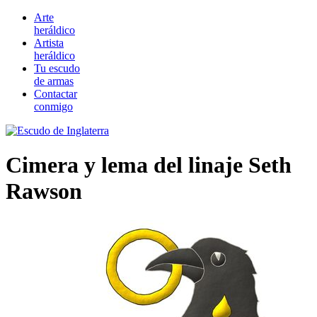
Arte
heráldico
Artista
heráldico
Tu escudo
de armas
Contactar
conmigo
Cimera y lema del linaje Seth
Rawson