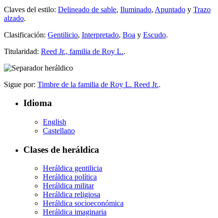
Claves del estilo:
Delineado de sable
,
Iluminado
,
Apuntado
y
Trazo
alzado
.
Clasificación:
Gentilicio
,
Interpretado
,
Boa
y
Escudo
.
Titularidad:
Reed Jr., familia de Roy L.
.
Sigue por:
Timbre de la familia de Roy L. Reed Jr.
.
Idioma
English
Castellano
Clases de heráldica
Heráldica gentilicia
Heráldica política
Heráldica militar
Heráldica religiosa
Heráldica socioeconómica
Heráldica imaginaria