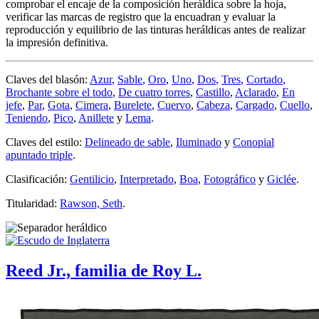
comprobar el encaje de la composición heráldica sobre la hoja,
verificar las marcas de registro que la encuadran y evaluar la
reproducción y equilibrio de las tinturas heráldicas antes de realizar
la impresión definitiva.
Claves del blasón:
Azur
,
Sable
,
Oro
,
Uno
,
Dos
,
Tres
,
Cortado
,
Brochante sobre el todo
,
De cuatro torres
,
Castillo
,
Aclarado
,
En
jefe
,
Par
,
Gota
,
Cimera
,
Burelete
,
Cuervo
,
Cabeza
,
Cargado
,
Cuello
,
Teniendo
,
Pico
,
Anillete
y
Lema
.
Claves del estilo:
Delineado de sable
,
Iluminado
y
Conopial
apuntado triple
.
Clasificación:
Gentilicio
,
Interpretado
,
Boa
,
Fotográfico
y
Giclée
.
Titularidad:
Rawson, Seth
.
Reed Jr., familia de Roy L.