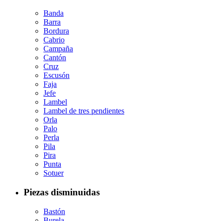
Banda
Barra
Bordura
Cabrio
Campaña
Cantón
Cruz
Escusón
Faja
Jefe
Lambel
Lambel de tres pendientes
Orla
Palo
Perla
Pila
Pira
Punta
Sotuer
Piezas disminuidas
Bastón
Burela