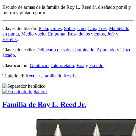
Escudo de armas de la familia de Roy L. Reed Jr. diseñado por él y
por mí y pintado por mí.
Claves del blasón:
Plata
,
Gules
,
Sable
,
Uno
,
Dos
,
Tres
,
Mantelado
en punta
,
Medio vuelo
,
En punta
,
Rosa de los vientos
,
Jefe
y
Estrella
.
Claves del estilo:
Delineado de sable
,
Iluminado
,
Apuntado
y
Trazo
alzado
.
Clasificación:
Gentilicio
,
Interpretado
,
Boa
y
Escudo
.
Titularidad:
Reed Jr., familia de Roy L.
.
Familia de Roy L. Reed Jr.