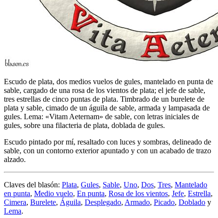
Escudo de plata, dos medios vuelos de gules, mantelado en punta de
sable, cargado de una rosa de los vientos de plata; el jefe de sable,
tres estrellas de cinco puntas de plata. Timbrado de un burelete de
plata y sable, cimado de un águila de sable, armada y lampasada de
gules. Lema: «Vitam Aeternam» de sable, con letras iniciales de
gules, sobre una filacteria de plata, doblada de gules.
Escudo pintado por mí, resaltado con luces y sombras, delineado de
sable, con un contorno exterior apuntado y con un acabado de trazo
alzado.
Claves del blasón:
Plata
,
Gules
,
Sable
,
Uno
,
Dos
,
Tres
,
Mantelado
en punta
,
Medio vuelo
,
En punta
,
Rosa de los vientos
,
Jefe
,
Estrella
,
Cimera
,
Burelete
,
Águila
,
Desplegado
,
Armado
,
Picado
,
Doblado
y
Lema
.