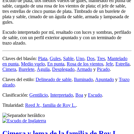
Escudo de plata, dos medios vuelos de gules, mantelado en punta de
sable, cargado de una rosa de los vientos de plata; el jefe de sable,
tres estrellas de cinco puntas de plata. Timbrado de un burelete de
plata y sable, cimado de un águila de sable, armada y lampasada de
gules.
Escudo interpretado por mí, resaltado con luces y sombras, perfilado
de sable, con un perfil exterior apuntado y con un terminado de
trazo alzado.
Claves del blasón:
Plata
,
Gules
,
Sable
,
Uno
,
Dos
,
Tres
,
Mantelado
en punta
,
Medio vuelo
,
En punta
,
Rosa de los vientos
,
Jefe
,
Estrella
,
Cimera
,
Burelete
,
Águila
,
Desplegado
,
Armado
y
Picado
.
Claves del estilo:
Delineado de sable
,
Iluminado
,
Apuntado
y
Trazo
alzado
.
Clasificación:
Gentilicio
,
Interpretado
,
Boa
y
Escudo
.
Titularidad:
Reed Jr., familia de Roy L.
.
Cimera y lema de la familia de Roy L.