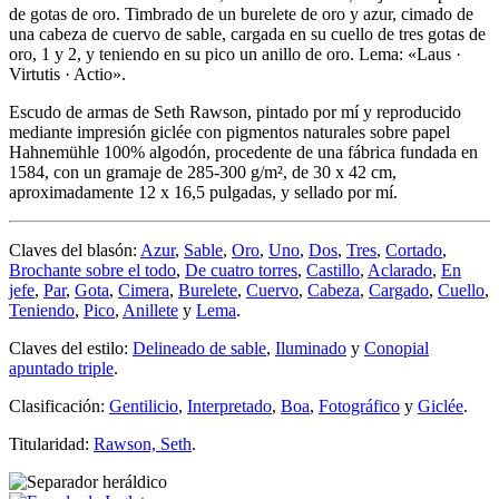
de gotas de oro. Timbrado de un burelete de oro y azur, cimado de
una cabeza de cuervo de sable, cargada en su cuello de tres gotas de
oro, 1 y 2, y teniendo en su pico un anillo de oro. Lema: «Laus ·
Virtutis · Actio».
Escudo de armas de Seth Rawson, pintado por mí y reproducido
mediante impresión giclée con pigmentos naturales sobre papel
Hahnemühle 100% algodón, procedente de una fábrica fundada en
1584, con un gramaje de 285-300 g/m², de 30 x 42 cm,
aproximadamente 12 x 16,5 pulgadas, y sellado por mí.
Claves del blasón:
Azur
,
Sable
,
Oro
,
Uno
,
Dos
,
Tres
,
Cortado
,
Brochante sobre el todo
,
De cuatro torres
,
Castillo
,
Aclarado
,
En
jefe
,
Par
,
Gota
,
Cimera
,
Burelete
,
Cuervo
,
Cabeza
,
Cargado
,
Cuello
,
Teniendo
,
Pico
,
Anillete
y
Lema
.
Claves del estilo:
Delineado de sable
,
Iluminado
y
Conopial
apuntado triple
.
Clasificación:
Gentilicio
,
Interpretado
,
Boa
,
Fotográfico
y
Giclée
.
Titularidad:
Rawson, Seth
.