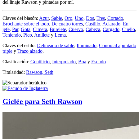
del linaje Rawson y pintadas por mí.
Claves del blasón:
Azur
,
Sable
,
Oro
,
Uno
,
Dos
,
Tres
,
Cortado
,
Brochante sobre el todo
,
De cuatro torres
,
Castillo
,
Aclarado
,
En
jefe
,
Par
,
Gota
,
Cimera
,
Burelete
,
Cuervo
,
Cabeza
,
Cargado
,
Cuello
,
Teniendo
,
Pico
,
Anillete
y
Lema
.
Claves del estilo:
Delineado de sable
,
Iluminado
,
Conopial apuntado
triple
y
Trazo alzado
.
Clasificación:
Gentilicio
,
Interpretado
,
Boa
y
Escudo
.
Titularidad:
Rawson, Seth
.
Giclée para Seth Rawson