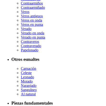
Contraarmiños
Contraarmiñado
Veros
Veros antiguos
Veros en onda
Veros en punta
Verado
Verado en onda
Verado en punta
Contraveros
Contraverado
Papelonado
Otros esmaltes
Carnación
Celeste
Leonado
Morado
Naranjado
Sanguíneo
Al natural
Piezas fundamentales