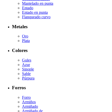
Mantelado en punta
Entado
Entado en punta
Flanqueado curvo
Metales
Oro
Plata
Colores
Gules
Azur
Sinople
Sable
Púrpura
Forros
Forro
Armiños
Armiñado
Armiñado de