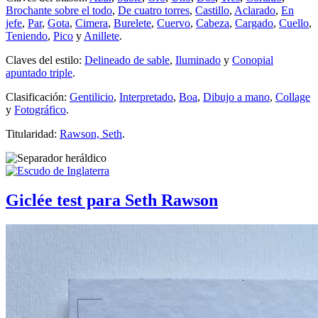
Brochante sobre el todo
,
De cuatro torres
,
Castillo
,
Aclarado
,
En
jefe
,
Par
,
Gota
,
Cimera
,
Burelete
,
Cuervo
,
Cabeza
,
Cargado
,
Cuello
,
Teniendo
,
Pico
y
Anillete
.
Claves del estilo:
Delineado de sable
,
Iluminado
y
Conopial
apuntado triple
.
Clasificación:
Gentilicio
,
Interpretado
,
Boa
,
Dibujo a mano
,
Collage
y
Fotográfico
.
Titularidad:
Rawson, Seth
.
Giclée test para Seth Rawson