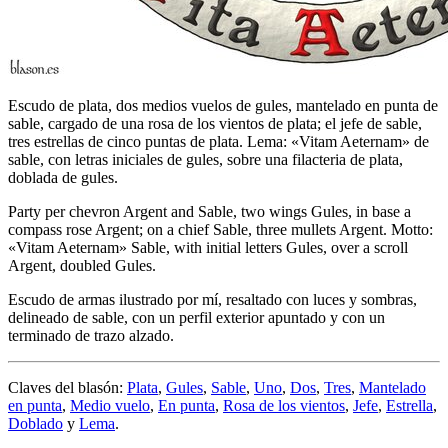
Escudo de plata, dos medios vuelos de gules, mantelado en punta de
sable, cargado de una rosa de los vientos de plata; el jefe de sable,
tres estrellas de cinco puntas de plata. Lema: «Vitam Aeternam» de
sable, con letras iniciales de gules, sobre una filacteria de plata,
doblada de gules.
Party per chevron Argent and Sable, two wings Gules, in base a
compass rose Argent; on a chief Sable, three mullets Argent. Motto:
«Vitam Aeternam» Sable, with initial letters Gules, over a scroll
Argent, doubled Gules.
Escudo de armas ilustrado por mí, resaltado con luces y sombras,
delineado de sable, con un perfil exterior apuntado y con un
terminado de trazo alzado.
Claves del blasón:
Plata
,
Gules
,
Sable
,
Uno
,
Dos
,
Tres
,
Mantelado
en punta
,
Medio vuelo
,
En punta
,
Rosa de los vientos
,
Jefe
,
Estrella
,
Doblado
y
Lema
.