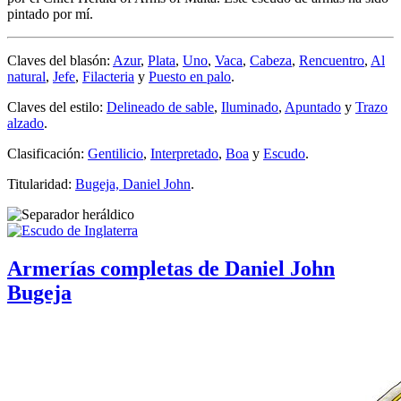
pintado por mí.
Claves del blasón:
Azur
,
Plata
,
Uno
,
Vaca
,
Cabeza
,
Rencuentro
,
Al
natural
,
Jefe
,
Filacteria
y
Puesto en palo
.
Claves del estilo:
Delineado de sable
,
Iluminado
,
Apuntado
y
Trazo
alzado
.
Clasificación:
Gentilicio
,
Interpretado
,
Boa
y
Escudo
.
Titularidad:
Bugeja, Daniel John
.
Armerías completas de Daniel John
Bugeja