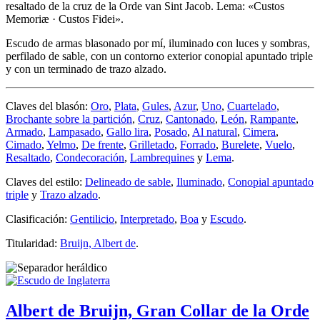
resaltado de la cruz de la Orde van Sint Jacob. Lema: «Custos
Memoriæ · Custos Fidei».
Escudo de armas blasonado por mí, iluminado con luces y sombras,
perfilado de sable, con un contorno exterior conopial apuntado triple
y con un terminado de trazo alzado.
Claves del blasón:
Oro
,
Plata
,
Gules
,
Azur
,
Uno
,
Cuartelado
,
Brochante sobre la partición
,
Cruz
,
Cantonado
,
León
,
Rampante
,
Armado
,
Lampasado
,
Gallo lira
,
Posado
,
Al natural
,
Cimera
,
Cimado
,
Yelmo
,
De frente
,
Grilletado
,
Forrado
,
Burelete
,
Vuelo
,
Resaltado
,
Condecoración
,
Lambrequines
y
Lema
.
Claves del estilo:
Delineado de sable
,
Iluminado
,
Conopial apuntado
triple
y
Trazo alzado
.
Clasificación:
Gentilicio
,
Interpretado
,
Boa
y
Escudo
.
Titularidad:
Bruijn, Albert de
.
Albert de Bruijn, Gran Collar de la Orde