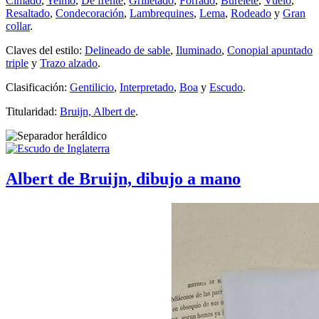
Cimado
,
Yelmo
,
De frente
,
Grilletado
,
Forrado
,
Burelete
,
Vuelo
,
Resaltado
,
Condecoración
,
Lambrequines
,
Lema
,
Rodeado
y
Gran
collar
.
Claves del estilo:
Delineado de sable
,
Iluminado
,
Conopial apuntado
triple
y
Trazo alzado
.
Clasificación:
Gentilicio
,
Interpretado
,
Boa
y
Escudo
.
Titularidad:
Bruijn, Albert de
.
Albert de Bruijn, dibujo a mano