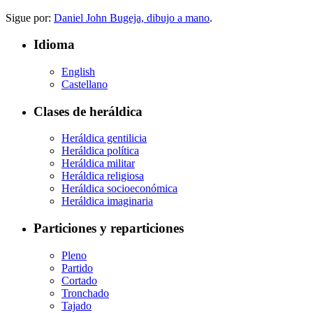
Sigue por:
Daniel John Bugeja, dibujo a mano
.
Idioma
English
Castellano
Clases de heráldica
Heráldica gentilicia
Heráldica política
Heráldica militar
Heráldica religiosa
Heráldica socioeconómica
Heráldica imaginaria
Particiones y reparticiones
Pleno
Partido
Cortado
Tronchado
Tajado