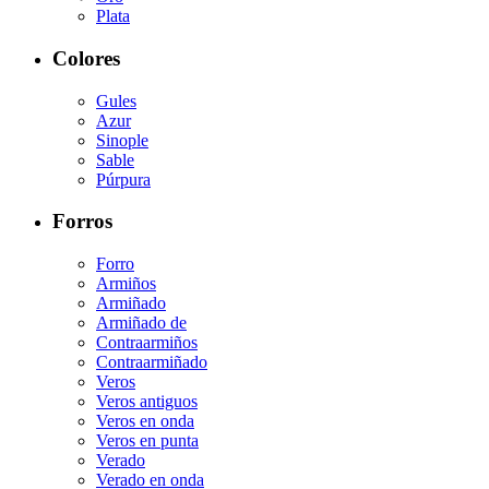
Plata
Colores
Gules
Azur
Sinople
Sable
Púrpura
Forros
Forro
Armiños
Armiñado
Armiñado de
Contraarmiños
Contraarmiñado
Veros
Veros antiguos
Veros en onda
Veros en punta
Verado
Verado en onda