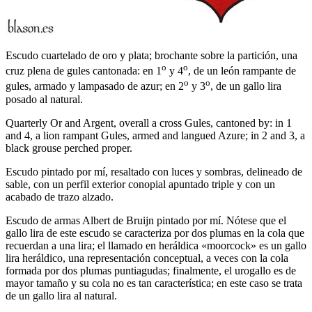
Escudo cuartelado de oro y plata; brochante sobre la partición, una
o
o
cruz plena de gules cantonada: en 1
y 4
, de un león rampante de
o
o
gules, armado y lampasado de azur; en 2
y 3
, de un gallo lira
posado al natural.
Quarterly Or and Argent, overall a cross Gules, cantoned by: in 1
and 4, a lion rampant Gules, armed and langued Azure; in 2 and 3, a
black grouse perched proper.
Escudo pintado por mí, resaltado con luces y sombras, delineado de
sable, con un perfil exterior conopial apuntado triple y con un
acabado de trazo alzado.
Escudo de armas Albert de Bruijn pintado por mí. Nótese que el
gallo lira de este escudo se caracteriza por dos plumas en la cola que
recuerdan a una lira; el llamado en heráldica «
moorcock
» es un gallo
lira heráldico, una representación conceptual, a veces con la cola
formada por dos plumas puntiagudas; finalmente, el urogallo es de
mayor tamaño y su cola no es tan característica; en este caso se trata
de un gallo lira al natural.