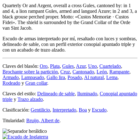
Quarterly Or and Argent, overall a cross Gules, cantoned by: in 1
and 4, a lion rampant Gules, armed and langued Azure; in 2 and 3, a
black grouse perched proper. Motto: «Custos Memoriæ · Custos
Fidei». The shield is surrounded by the Grand Collar of the Orde
van Sint Jacob.
Escudo de armas interpretado por mí, resaltado con luces y sombras,
delineado de sable, con un perfil exterior conopial apuntado triple y
con un acabado de trazo alzado.
Claves del blasón:
Oro
,
Plata
,
Gules
,
Azur
,
Uno
,
Cuartelado
,
Brochante sobre la partición
,
Cruz
,
Cantonado
,
León
,
Rampante
,
Armado
,
Lampasado
,
Gallo lira
,
Posado
,
Al natural
,
Lema
,
Rodeado
y
Gran collar
.
Claves del estilo:
Delineado de sable
,
Iluminado
,
Conopial apuntado
triple
y
Trazo alzado
.
Clasificación:
Gentilicio
,
Interpretado
,
Boa
y
Escudo
.
Titularidad:
Bruijn, Albert de
.