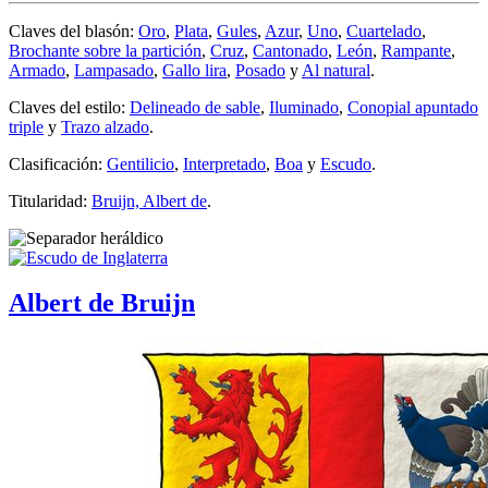
Claves del blasón:
Oro
,
Plata
,
Gules
,
Azur
,
Uno
,
Cuartelado
,
Brochante sobre la partición
,
Cruz
,
Cantonado
,
León
,
Rampante
,
Armado
,
Lampasado
,
Gallo lira
,
Posado
y
Al natural
.
Claves del estilo:
Delineado de sable
,
Iluminado
,
Conopial apuntado
triple
y
Trazo alzado
.
Clasificación:
Gentilicio
,
Interpretado
,
Boa
y
Escudo
.
Titularidad:
Bruijn, Albert de
.
Albert de Bruijn