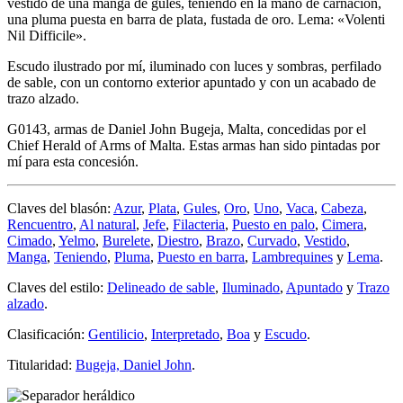
vestido de una manga de gules, teniendo en la mano de carnación,
una pluma puesta en barra de plata, fustada de oro. Lema: «Volenti
Nil Difficile».
Escudo ilustrado por mí, iluminado con luces y sombras, perfilado
de sable, con un contorno exterior apuntado y con un acabado de
trazo alzado.
G0143, armas de Daniel John Bugeja, Malta, concedidas por el
Chief Herald of Arms of Malta. Estas armas han sido pintadas por
mí para esta concesión.
Claves del blasón:
Azur
,
Plata
,
Gules
,
Oro
,
Uno
,
Vaca
,
Cabeza
,
Rencuentro
,
Al natural
,
Jefe
,
Filacteria
,
Puesto en palo
,
Cimera
,
Cimado
,
Yelmo
,
Burelete
,
Diestro
,
Brazo
,
Curvado
,
Vestido
,
Manga
,
Teniendo
,
Pluma
,
Puesto en barra
,
Lambrequines
y
Lema
.
Claves del estilo:
Delineado de sable
,
Iluminado
,
Apuntado
y
Trazo
alzado
.
Clasificación:
Gentilicio
,
Interpretado
,
Boa
y
Escudo
.
Titularidad:
Bugeja, Daniel John
.