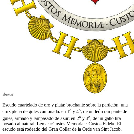
Escudo cuartelado de oro y plata; brochante sobre la partición, una
o
o
cruz plena de gules cantonada: en 1
y 4
, de un león rampante de
o
o
gules, armado y lampasado de azur; en 2
y 3
, de un gallo lira
posado al natural. Lema: «Custos Memoriæ · Custos Fidei». El
escudo está rodeado del Gran Collar de la Orde van Sint Jacob.