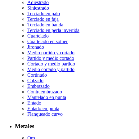
Adiestrado
Siniestrado
Terciado en palo
Terciado en faja
Terciado en banda
Terciado en perla invertida
Cuartelado
Cuartelado en sotuer
Jironado
Medio partido y cortado
Partido y medio cortado
Cortado y medio partido
Medio cortado y partido
Cortinado
Calzado
Embrazado
Contraembrazado
Mantelado en punta
Entado
Entado en punta
Flanqueado curvo
Metales
Oro