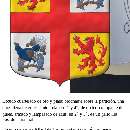
Escudo cuartelado de oro y plata; brochante sobre la partición, una
o
o
cruz plena de gules cantonada: en 1
y 4
, de un león rampante de
o
o
gules, armado y lampasado de azur; en 2
y 3
, de un gallo lira
posado al natural.
Escudo de armas Albert de Bruijn pintado por mí. La imagen