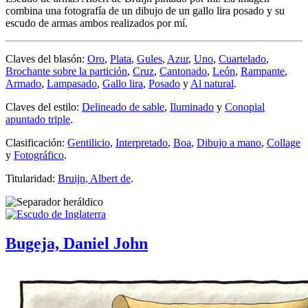
combina una fotografía de un dibujo de un gallo lira posado y su
escudo de armas ambos realizados por mí.
Claves del blasón:
Oro
,
Plata
,
Gules
,
Azur
,
Uno
,
Cuartelado
,
Brochante sobre la partición
,
Cruz
,
Cantonado
,
León
,
Rampante
,
Armado
,
Lampasado
,
Gallo lira
,
Posado
y
Al natural
.
Claves del estilo:
Delineado de sable
,
Iluminado
y
Conopial
apuntado triple
.
Clasificación:
Gentilicio
,
Interpretado
,
Boa
,
Dibujo a mano
,
Collage
y
Fotográfico
.
Titularidad:
Bruijn, Albert de
.
Bugeja, Daniel John