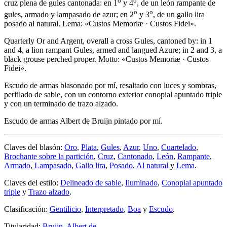
o
o
cruz plena de gules cantonada: en 1
y 4
, de un león rampante de
o
o
gules, armado y lampasado de azur; en 2
y 3
, de un gallo lira
posado al natural. Lema: «Custos Memoriæ · Custos Fidei».
Quarterly Or and Argent, overall a cross Gules, cantoned by: in 1
and 4, a lion rampant Gules, armed and langued Azure; in 2 and 3, a
black grouse perched proper. Motto: «Custos Memoriæ · Custos
Fidei».
Escudo de armas blasonado por mí, resaltado con luces y sombras,
perfilado de sable, con un contorno exterior conopial apuntado triple
y con un terminado de trazo alzado.
Escudo de armas Albert de Bruijn pintado por mí.
Claves del blasón:
Oro
,
Plata
,
Gules
,
Azur
,
Uno
,
Cuartelado
,
Brochante sobre la partición
,
Cruz
,
Cantonado
,
León
,
Rampante
,
Armado
,
Lampasado
,
Gallo lira
,
Posado
,
Al natural
y
Lema
.
Claves del estilo:
Delineado de sable
,
Iluminado
,
Conopial apuntado
triple
y
Trazo alzado
.
Clasificación:
Gentilicio
,
Interpretado
,
Boa
y
Escudo
.
Titularidad:
Bruijn, Albert de
.