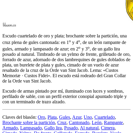
Escudo cuartelado de oro y plata; brochante sobre la partición, una
o
o
cruz plena de gules cantonada: en 1
y 4
, de un león rampante de
o
o
gules, armado y lampasado de azur; en 2
y 3
, de un gallo lira
posado al natural. Timbrado de un yelmo de frente, grilletado de oro,
forrado de azur, adornado de dos lambrequines de gules doblados de
plata, un burelete de plata y gules, cimado de un vuelo de azur
resaltado de la cruz de la Orde van Sint Jacob. Lema: «Custos
Memoriæ · Custos Fidei». El escudo está rodeado del Gran Collar
de la Orde van Sint Jacob.
Escudo de armas pintado por mí, iluminado con luces y sombras,
perfilado de sable, con un perfil exterior conopial apuntado triple y
con un terminado de trazo alzado.
Claves del blasón:
Oro
,
Plata
,
Gules
,
Azur
,
Uno
,
Cuartelado
,
Brochante sobre la partición
,
Cruz
,
Cantonado
,
León
,
Rampante
,
Armado
,
Lampasado
,
Gallo lira
,
Posado
,
Al natural
,
Cimera
,