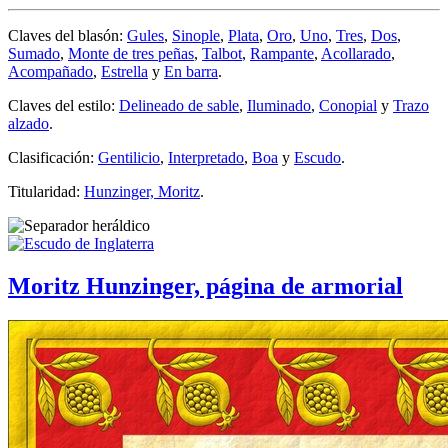
Claves del blasón:
Gules
,
Sinople
,
Plata
,
Oro
,
Uno
,
Tres
,
Dos
,
Sumado
,
Monte de tres peñas
,
Talbot
,
Rampante
,
Acollarado
,
Acompañado
,
Estrella
y
En barra
.
Claves del estilo:
Delineado de sable
,
Iluminado
,
Conopial
y
Trazo
alzado
.
Clasificación:
Gentilicio
,
Interpretado
,
Boa
y
Escudo
.
Titularidad:
Hunzinger, Moritz
.
Moritz Hunzinger, página de armorial