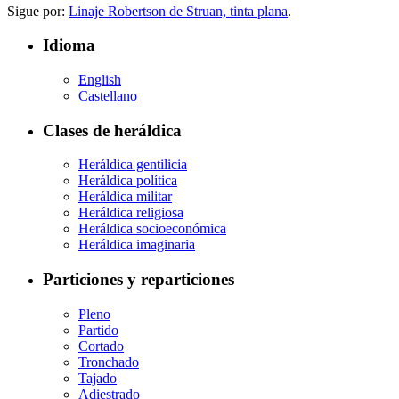
Sigue por:
Linaje Robertson de Struan, tinta plana
.
Idioma
English
Castellano
Clases de heráldica
Heráldica gentilicia
Heráldica política
Heráldica militar
Heráldica religiosa
Heráldica socioeconómica
Heráldica imaginaria
Particiones y reparticiones
Pleno
Partido
Cortado
Tronchado
Tajado
Adiestrado