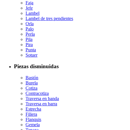
Faja
Jefe
Lambel
Lambel de tres pendientes
Orla
Palo
Perla
Pila
Pira
Punta
Sotuer
Piezas disminuidas
Bastón
Burela
Cotiza
Contracotiza
Traversa en banda
Traversa en barra
Estrecha
Filiera
Flanquis
Gemela
Tenaza