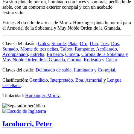
Ha sido pintado por mí, iluminado con luces y sombras, perfilado de
sable, con un contorno exterior conopial y con un acabado
texturizado.
Este es el escudo de armas de Moritz Hunzinger pintado por mí para
el Armorial de la Soberana y Muy Noble Orden de la Granada.
Claves del blasón:
Gules
,
Sinople
,
Plata
,
Oro
,
Uno
,
Tres
,
Dos
,
Sumado
,
Monte de tres peñas
,
Talbot
,
Rampante
,
Acollarado
,
Acompañado
,
Estrella
,
En barra
,
Cimera
,
Corona de la Soberana y
Muy Noble Orden de la Granada
,
Corona
,
Rodeado
y
Collar
.
Claves del estilo:
Delineado de sable
,
Iluminado
y
Conopial
.
Clasificación:
Gentilicio
,
Interpretado
,
Boa
,
Armorial
y
Lengua
castellana
.
Titularidad:
Hunzinger, Moritz
.
Iacobucci, Peter