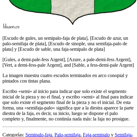
[
Escudo de gules, un semipalo-faja de plata
]
,
[
Escudo de azur, un
palo-semifaja de plata
]
,
[
Escudo de sinople, una semifaja-palo de
plata
]
y
[
Escudo de sable, una faja-semipalo de plata
]
[
Gules, a demi-pale-fess Argent
]
,
[
Azure, a pale-demi-fess Argent
]
,
[
Vert, a demi-fess-pale Argent
]
, and
[
Sable, a fess-demi-pale Argent
]
La imagen muestra cuatro escudos terminados en arco conopial y
pintados con tintas plana.
Escribo «
semi
» al inicio para indicar que solo existe el segmento
inicial de la pieza y no el final, y escribo «
semi
» al final para indicar
que solo existe el segmento final de la pieza y no el inicial. De esta
forma, una «
semifaja-palo
» significa que a la diestra aparece la parte
diestra de la faja, es decir, su inicio, luego se dispone el palo
completo y, finalmente, no continúa nada más: la faja no prosigue.
Categorías:
Semipalo-faja
,
Palo-semifaja
,
Faja-semipalo
y
Semifaja-