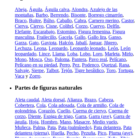
Abeja
,
Águila
,
Águila calva
,
Alondra
,
Azulejo de las
montañas
,
Barbo
,
Berrendo
,
Bisonte
,
Borrego cimarrón
,
Braco
,
Buitre
,
Búho
,
Caballo
,
Cabra
,
Carnero merino
,
Castor
,
Cierva
,
Ciervo
,
Cisne
,
Colibrí
,
Corzo
,
Cuervo
,
Delfín
,
Elefante
,
Escarabajo
,
Estornino
,
Figura femenina
,
Figura
masculina
,
Frailecillo
,
Gacela
,
Gallo
,
Gallo lira
,
Ganso
,
Garza
,
Gato
,
Gaviota
,
Halcón
,
Jabalí
,
Jaguar
,
Jilgero
,
Lechuza
,
Leona
,
Leopardo
,
Leopardo leonado
,
León
,
León
leopardado
,
Lince
,
Llama
,
Loba
,
Lobo
,
Loro
,
Marleta
,
Mirlo
,
Mono
,
Mosca
,
Oso
,
Paloma
,
Pantera
,
Pavo real
,
Pelícano
,
Pelícano en su piedad
,
Perro
,
Pez
,
Podenco
,
Quetzal
,
Rana
,
Salvaje
,
Sierpe
,
Talbot
,
Tejón
,
Tigre heráldico
,
Toro
,
Tortuga
,
Vaca
y
Zorro
.
Partes de figuras naturales
Aleta caudal
,
Aleta dorsal
,
Alianza
,
Brazo
,
Cabeza
,
Cobertera
,
Cola
,
Cola adosada
,
Cola de armiño
,
Cola de
golondrina
,
Corazón
,
Cuello
,
Cuerna de ciervo
,
Cuerna de
corzo
,
Diente
,
Espiga de trigo
,
Garra
,
Garra (ave)
,
Garra de
águila
,
Hoja
,
Hombro
,
Mano
,
Masacre
,
Medio vuelo
,
Muñeca
,
Palma
,
Pata
,
Pata (palmípedo)
,
Pata delantera
,
Pata
delantera (pierna)
,
Huella
,
Pecho
,
Pezuña
,
Pico
,
Pluma (ave)
,