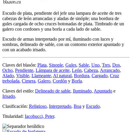
Escudo de plata, pendiente del jefe una lampara de aceite de tres
cabezas de león arrancadas y aladas de sinóple; una bordura de
gules cargada de ocho cruces botonadas de plata. Timbrado de un
galero con cordones y una borla a cada lado de sable.
Escudo de armas interpretado por mí, iluminado con luces y
sombras, delineado de sable, con un contorno exterior apuntado y
con un acabado irisado.
Claves del blasón:
Plata
,
Sinople
,
Gules
,
Sable
,
Uno
,
Tres
,
Dos
,
Ocho
,
Pendiente
,
Lámpara de aceite
,
León
,
Cabeza
,
Arrancado
,
Alado
,
Visible
,
Llameante
,
Al natural
,
Bordura
,
Cargado
,
Cruz
trebolada
,
Cimera
,
Galero
,
Cordón
y
Borla
.
Claves del estilo:
Delineado de sable
,
Iluminado
,
Apuntado
e
Irisado
.
Clasificación:
Religioso
,
Interpretado
,
Boa
y
Escudo
.
Titularidad:
Iacobucci, Peter
.