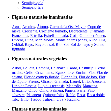
Semifaja-palo
Semipalo-faja
Figuras naturales inanimadas
Agua
,
Arcoiris
,
Átomo
,
Carro de la Osa Mayor
,
Copo de
nieve
,
Creciente
,
Creciente tornado
,
Decreciente
,
Diamante
,
Esmeralda
,
Estrella
,
Estrella ondada
,
Gota
,
Globo terráqueo
,
Lucero
,
Luna
,
Mar
,
Monte
,
Monte de tres peñas
,
Nube
,
Ola
,
Orbital
,
Rayo
,
Rayo de sol
,
Río
,
Sol
,
Sol de mayo
y
Sol no
figurado
.
Figuras naturales vegetales
Árbol
,
Bellota
,
Camelia
,
Calabaza
,
Cardo
,
Castilleja
,
Cedro
macho
,
Ceiba
,
Crisantemo
,
Eguzki-lore
,
Encina
,
Flor
,
Flor de
aciano
,
Flor de cornejo florido
,
Flor de lis
,
Flor de loto
,
Flor
de lúpulo
,
Fresno
,
Girasol
,
Granada
,
Laurel
,
Lirio
,
Azucena
,
Lirio de Pascua
,
Lupinus texensis
,
Madroño
,
Manzana
,
Manzano
,
Olivo
,
Olmo
,
Palmera
,
Panela
,
Parra
,
Pino
silvestre
,
Platanera
,
Quinquefolio
,
Roble
,
Rosa
,
Rosa doble
,
Tilo
,
Trigo
,
Trébol
,
Tulipán
,
Uva
y
Racimo
.
Figuras naturales animales