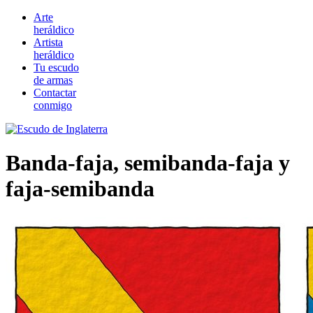
Arte
heráldico
Artista
heráldico
Tu escudo
de armas
Contactar
conmigo
Banda-faja, semibanda-faja y
faja-semibanda