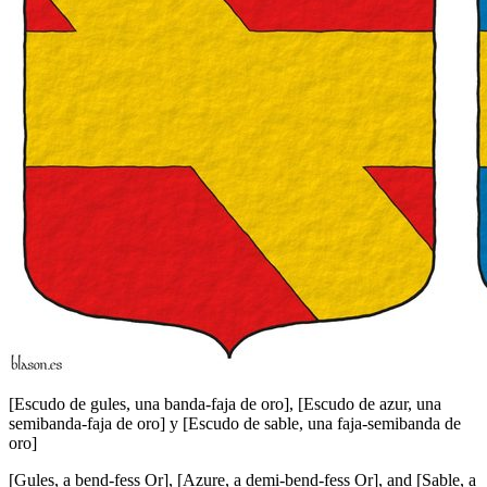
[
Escudo de gules, una banda-faja de oro
]
,
[
Escudo de azur, una
semibanda-faja de oro
]
y
[
Escudo de sable, una faja-semibanda de
oro
]
[
Gules, a bend-fess Or
]
,
[
Azure, a demi-bend-fess Or
]
, and
[
Sable, a