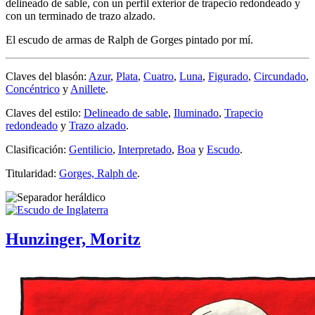
delineado de sable, con un perfil exterior de trapecio redondeado y
con un terminado de trazo alzado.
El escudo de armas de Ralph de Gorges pintado por mí.
Claves del blasón:
Azur
,
Plata
,
Cuatro
,
Luna
,
Figurado
,
Circundado
,
Concéntrico
y
Anillete
.
Claves del estilo:
Delineado de sable
,
Iluminado
,
Trapecio
redondeado
y
Trazo alzado
.
Clasificación:
Gentilicio
,
Interpretado
,
Boa
y
Escudo
.
Titularidad:
Gorges, Ralph de
.
Hunzinger, Moritz