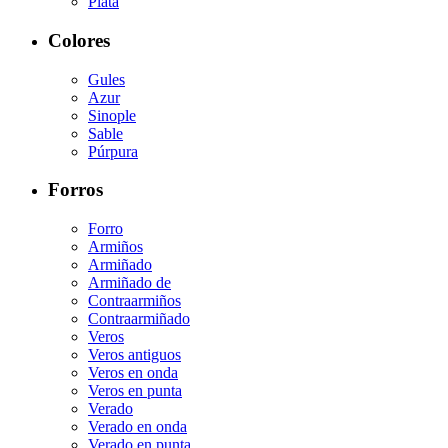
Plata
Colores
Gules
Azur
Sinople
Sable
Púrpura
Forros
Forro
Armiños
Armiñado
Armiñado de
Contraarmiños
Contraarmiñado
Veros
Veros antiguos
Veros en onda
Veros en punta
Verado
Verado en onda
Verado en punta