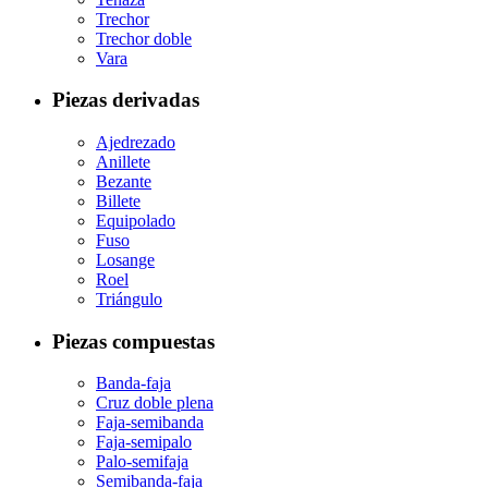
Trechor
Trechor doble
Vara
Piezas derivadas
Ajedrezado
Anillete
Bezante
Billete
Equipolado
Fuso
Losange
Roel
Triángulo
Piezas compuestas
Banda-faja
Cruz doble plena
Faja-semibanda
Faja-semipalo
Palo-semifaja
Semibanda-faja