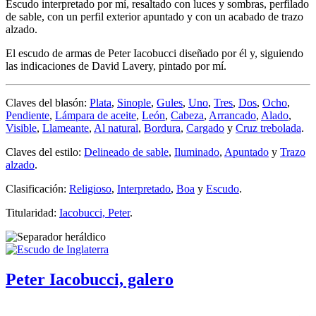
Escudo interpretado por mí, resaltado con luces y sombras, perfilado
de sable, con un perfil exterior apuntado y con un acabado de trazo
alzado.
El escudo de armas de Peter Iacobucci diseñado por él y, siguiendo
las indicaciones de David Lavery, pintado por mí.
Claves del blasón:
Plata
,
Sinople
,
Gules
,
Uno
,
Tres
,
Dos
,
Ocho
,
Pendiente
,
Lámpara de aceite
,
León
,
Cabeza
,
Arrancado
,
Alado
,
Visible
,
Llameante
,
Al natural
,
Bordura
,
Cargado
y
Cruz trebolada
.
Claves del estilo:
Delineado de sable
,
Iluminado
,
Apuntado
y
Trazo
alzado
.
Clasificación:
Religioso
,
Interpretado
,
Boa
y
Escudo
.
Titularidad:
Iacobucci, Peter
.
Peter Iacobucci, galero