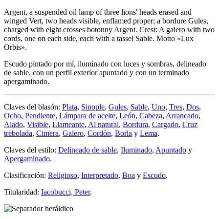
Argent, a suspended oil lamp of three lions' heads erased and
winged Vert, two heads visible, enflamed proper; a bordure Gules,
charged with eight crosses botonny Argent. Crest: A galero with two
cords, one on each side, each with a tassel Sable. Motto «Lux
Orbis».
Escudo pintado por mí, iluminado con luces y sombras, delineado
de sable, con un perfil exterior apuntado y con un terminado
apergaminado.
Claves del blasón:
Plata
,
Sinople
,
Gules
,
Sable
,
Uno
,
Tres
,
Dos
,
Ocho
,
Pendiente
,
Lámpara de aceite
,
León
,
Cabeza
,
Arrancado
,
Alado
,
Visible
,
Llameante
,
Al natural
,
Bordura
,
Cargado
,
Cruz
trebolada
,
Cimera
,
Galero
,
Cordón
,
Borla
y
Lema
.
Claves del estilo:
Delineado de sable
,
Iluminado
,
Apuntado
y
Apergaminado
.
Clasificación:
Religioso
,
Interpretado
,
Boa
y
Escudo
.
Titularidad:
Iacobucci, Peter
.