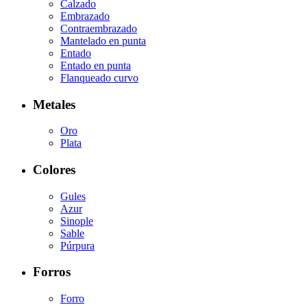
Calzado
Embrazado
Contraembrazado
Mantelado en punta
Entado
Entado en punta
Flanqueado curvo
Metales
Oro
Plata
Colores
Gules
Azur
Sinople
Sable
Púrpura
Forros
Forro