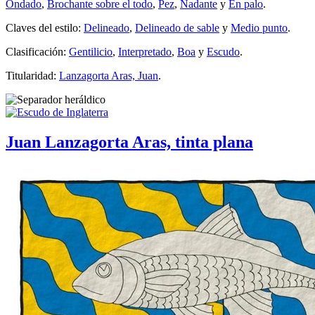
Ondado
,
Brochante sobre el todo
,
Pez
,
Nadante
y
En palo
.
Claves del estilo:
Delineado
,
Delineado de sable
y
Medio punto
.
Clasificación:
Gentilicio
,
Interpretado
,
Boa
y
Escudo
.
Titularidad:
Lanzagorta Aras, Juan
.
Juan Lanzagorta Aras, tinta plana