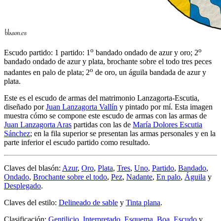
o
o
Escudo partido: 1 partido: 1
bandado ondado de azur y oro; 2
bandado ondado de azur y plata, brochante sobre el todo tres peces
o
nadantes en palo de plata; 2
de oro, un águila bandada de azur y
plata.
Este es el escudo de armas del matrimonio Lanzagorta-Escutia,
diseñado por
Juan Lanzagorta Vallín
y pintado por mí. Esta imagen
muestra cómo se compone este escudo de armas con las armas de
Juan Lanzagorta Aras
partidas con las de
María Dolores Escutia
Sánchez
; en la fila superior se presentan las armas personales y en la
parte inferior el escudo partido como resultado.
Claves del blasón:
Azur
,
Oro
,
Plata
,
Tres
,
Uno
,
Partido
,
Bandado
,
Ondado
,
Brochante sobre el todo
,
Pez
,
Nadante
,
En palo
,
Águila
y
Desplegado
.
Claves del estilo:
Delineado de sable
y
Tinta plana
.
Clasificación:
Gentilicio
,
Interpretado
,
Esquema
,
Boa
,
Escudo
y