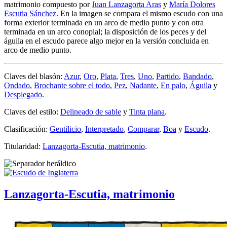
matrimonio compuesto por
Juan Lanzagorta Aras
y
María Dolores
Escutia Sánchez
. En la imagen se compara el mismo escudo con una
forma exterior terminada en un arco de medio punto y con otra
terminada en un arco conopial; la disposición de los peces y del
águila en el escudo parece algo mejor en la versión concluida en
arco de medio punto.
Claves del blasón:
Azur
,
Oro
,
Plata
,
Tres
,
Uno
,
Partido
,
Bandado
,
Ondado
,
Brochante sobre el todo
,
Pez
,
Nadante
,
En palo
,
Águila
y
Desplegado
.
Claves del estilo:
Delineado de sable
y
Tinta plana
.
Clasificación:
Gentilicio
,
Interpretado
,
Comparar
,
Boa
y
Escudo
.
Titularidad:
Lanzagorta-Escutia, matrimonio
.
Lanzagorta-Escutia, matrimonio