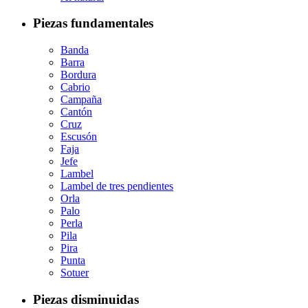
Piezas fundamentales
Banda
Barra
Bordura
Cabrio
Campaña
Cantón
Cruz
Escusón
Faja
Jefe
Lambel
Lambel de tres pendientes
Orla
Palo
Perla
Pila
Pira
Punta
Sotuer
Piezas disminuidas