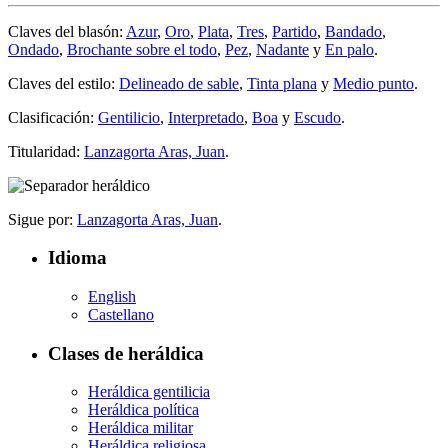
Claves del blasón:
Azur
,
Oro
,
Plata
,
Tres
,
Partido
,
Bandado
,
Ondado
,
Brochante sobre el todo
,
Pez
,
Nadante
y
En palo
.
Claves del estilo:
Delineado de sable
,
Tinta plana
y
Medio punto
.
Clasificación:
Gentilicio
,
Interpretado
,
Boa
y
Escudo
.
Titularidad:
Lanzagorta Aras, Juan
.
Sigue por:
Lanzagorta Aras, Juan
.
Idioma
English
Castellano
Clases de heráldica
Heráldica gentilicia
Heráldica política
Heráldica militar
Heráldica religiosa