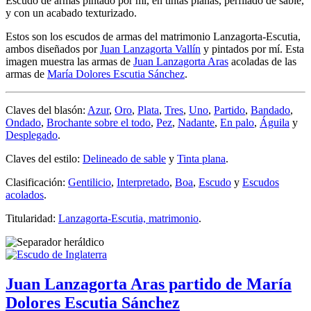
Escudo de armas pintado por mí, en tintas planas, perfilado de sable,
y con un acabado texturizado.
Estos son los escudos de armas del matrimonio Lanzagorta-Escutia,
ambos diseñados por
Juan Lanzagorta Vallín
y pintados por mí. Esta
imagen muestra las armas de
Juan Lanzagorta Aras
acoladas de las
armas de
María Dolores Escutia Sánchez
.
Claves del blasón:
Azur
,
Oro
,
Plata
,
Tres
,
Uno
,
Partido
,
Bandado
,
Ondado
,
Brochante sobre el todo
,
Pez
,
Nadante
,
En palo
,
Águila
y
Desplegado
.
Claves del estilo:
Delineado de sable
y
Tinta plana
.
Clasificación:
Gentilicio
,
Interpretado
,
Boa
,
Escudo
y
Escudos
acolados
.
Titularidad:
Lanzagorta-Escutia, matrimonio
.
Juan Lanzagorta Aras partido de María
Dolores Escutia Sánchez