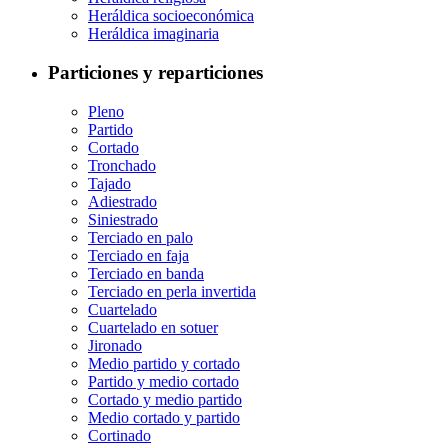
Heráldica socioeconómica
Heráldica imaginaria
Particiones y reparticiones
Pleno
Partido
Cortado
Tronchado
Tajado
Adiestrado
Siniestrado
Terciado en palo
Terciado en faja
Terciado en banda
Terciado en perla invertida
Cuartelado
Cuartelado en sotuer
Jironado
Medio partido y cortado
Partido y medio cortado
Cortado y medio partido
Medio cortado y partido
Cortinado