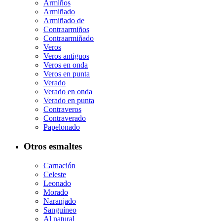
Armiños
Armiñado
Armiñado de
Contraarmiños
Contraarmiñado
Veros
Veros antiguos
Veros en onda
Veros en punta
Verado
Verado en onda
Verado en punta
Contraveros
Contraverado
Papelonado
Otros esmaltes
Carnación
Celeste
Leonado
Morado
Naranjado
Sanguíneo
Al natural