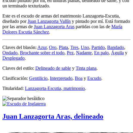
Escudo pintado por mí, en tinturas planas, delineado de sable, y con
un terminado texturizado.
Este es el escudo de armas del matrimonio Lanzagorta-Escutia,
diseñado por
Juan Lanzagorta Vallín
y pintado por mí. Está formado
por las armas de
Juan Lanzagorta Aras
partidas con las de
María
Dolores Escutia Sánchez
.
Claves del blasón:
Azur
,
Oro
,
Plata
,
Tres
,
Uno
,
Partido
,
Bandado
,
Ondado
,
Brochante sobre el todo
,
Pez
,
Nadante
,
En palo
,
Águila
y
Desplegado
.
Claves del estilo:
Delineado de sable
y
Tinta plana
.
Clasificación:
Gentilicio
,
Interpretado
,
Boa
y
Escudo
.
Titularidad:
Lanzagorta-Escutia, matrimonio
.
Juan Lanzagorta Aras, delineado