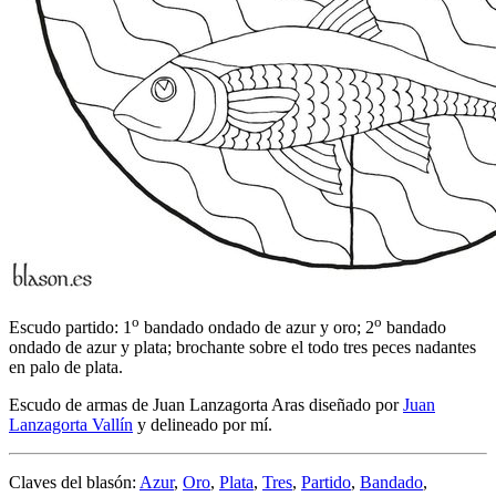
o
o
Escudo partido: 1
bandado ondado de azur y oro; 2
bandado
ondado de azur y plata; brochante sobre el todo tres peces nadantes
en palo de plata.
Escudo de armas de Juan Lanzagorta Aras diseñado por
Juan
Lanzagorta Vallín
y delineado por mí.
Claves del blasón:
Azur
,
Oro
,
Plata
,
Tres
,
Partido
,
Bandado
,