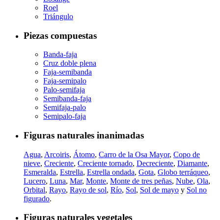
Roel
Triángulo
Piezas compuestas
Banda-faja
Cruz doble plena
Faja-semibanda
Faja-semipalo
Palo-semifaja
Semibanda-faja
Semifaja-palo
Semipalo-faja
Figuras naturales inanimadas
Agua
,
Arcoiris
,
Átomo
,
Carro de la Osa Mayor
,
Copo de
nieve
,
Creciente
,
Creciente tornado
,
Decreciente
,
Diamante
,
Esmeralda
,
Estrella
,
Estrella ondada
,
Gota
,
Globo terráqueo
,
Lucero
,
Luna
,
Mar
,
Monte
,
Monte de tres peñas
,
Nube
,
Ola
,
Orbital
,
Rayo
,
Rayo de sol
,
Río
,
Sol
,
Sol de mayo
y
Sol no
figurado
.
Figuras naturales vegetales