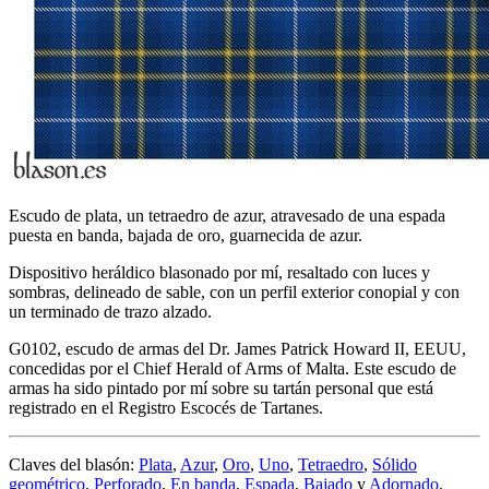
Escudo de plata, un tetraedro de azur, atravesado de una espada
puesta en banda, bajada de oro, guarnecida de azur.
Dispositivo heráldico blasonado por mí, resaltado con luces y
sombras, delineado de sable, con un perfil exterior conopial y con
un terminado de trazo alzado.
G0102, escudo de armas del Dr. James Patrick Howard II, EEUU,
concedidas por el Chief Herald of Arms of Malta. Este escudo de
armas ha sido pintado por mí sobre su tartán personal que está
registrado en el Registro Escocés de Tartanes.
Claves del blasón:
Plata
,
Azur
,
Oro
,
Uno
,
Tetraedro
,
Sólido
geométrico
,
Perforado
,
En banda
,
Espada
,
Bajado
y
Adornado
.