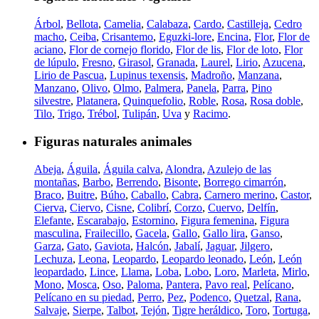
Árbol
,
Bellota
,
Camelia
,
Calabaza
,
Cardo
,
Castilleja
,
Cedro
macho
,
Ceiba
,
Crisantemo
,
Eguzki-lore
,
Encina
,
Flor
,
Flor de
aciano
,
Flor de cornejo florido
,
Flor de lis
,
Flor de loto
,
Flor
de lúpulo
,
Fresno
,
Girasol
,
Granada
,
Laurel
,
Lirio
,
Azucena
,
Lirio de Pascua
,
Lupinus texensis
,
Madroño
,
Manzana
,
Manzano
,
Olivo
,
Olmo
,
Palmera
,
Panela
,
Parra
,
Pino
silvestre
,
Platanera
,
Quinquefolio
,
Roble
,
Rosa
,
Rosa doble
,
Tilo
,
Trigo
,
Trébol
,
Tulipán
,
Uva
y
Racimo
.
Figuras naturales animales
Abeja
,
Águila
,
Águila calva
,
Alondra
,
Azulejo de las
montañas
,
Barbo
,
Berrendo
,
Bisonte
,
Borrego cimarrón
,
Braco
,
Buitre
,
Búho
,
Caballo
,
Cabra
,
Carnero merino
,
Castor
,
Cierva
,
Ciervo
,
Cisne
,
Colibrí
,
Corzo
,
Cuervo
,
Delfín
,
Elefante
,
Escarabajo
,
Estornino
,
Figura femenina
,
Figura
masculina
,
Frailecillo
,
Gacela
,
Gallo
,
Gallo lira
,
Ganso
,
Garza
,
Gato
,
Gaviota
,
Halcón
,
Jabalí
,
Jaguar
,
Jilgero
,
Lechuza
,
Leona
,
Leopardo
,
Leopardo leonado
,
León
,
León
leopardado
,
Lince
,
Llama
,
Loba
,
Lobo
,
Loro
,
Marleta
,
Mirlo
,
Mono
,
Mosca
,
Oso
,
Paloma
,
Pantera
,
Pavo real
,
Pelícano
,
Pelícano en su piedad
,
Perro
,
Pez
,
Podenco
,
Quetzal
,
Rana
,
Salvaje
,
Sierpe
,
Talbot
,
Tejón
,
Tigre heráldico
,
Toro
,
Tortuga
,