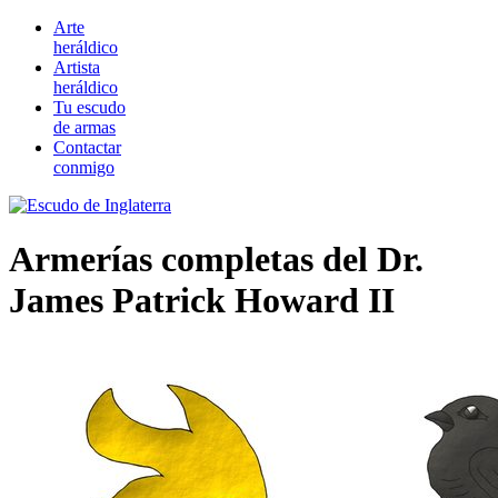
Arte
heráldico
Artista
heráldico
Tu escudo
de armas
Contactar
conmigo
Armerías completas del Dr.
James Patrick Howard II