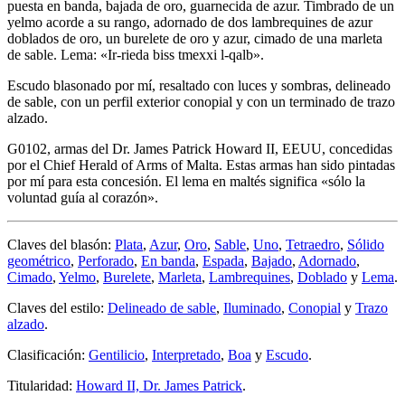
puesta en banda, bajada de oro, guarnecida de azur. Timbrado de un
yelmo acorde a su rango, adornado de dos lambrequines de azur
doblados de oro, un burelete de oro y azur, cimado de una marleta
de sable. Lema: «Ir-rieda biss tmexxi l-qalb».
Escudo blasonado por mí, resaltado con luces y sombras, delineado
de sable, con un perfil exterior conopial y con un terminado de trazo
alzado.
G0102, armas del Dr. James Patrick Howard II, EEUU, concedidas
por el Chief Herald of Arms of Malta. Estas armas han sido pintadas
por mí para esta concesión. El lema en maltés significa «
sólo la
voluntad guía al corazón
».
Claves del blasón:
Plata
,
Azur
,
Oro
,
Sable
,
Uno
,
Tetraedro
,
Sólido
geométrico
,
Perforado
,
En banda
,
Espada
,
Bajado
,
Adornado
,
Cimado
,
Yelmo
,
Burelete
,
Marleta
,
Lambrequines
,
Doblado
y
Lema
.
Claves del estilo:
Delineado de sable
,
Iluminado
,
Conopial
y
Trazo
alzado
.
Clasificación:
Gentilicio
,
Interpretado
,
Boa
y
Escudo
.
Titularidad:
Howard II, Dr. James Patrick
.