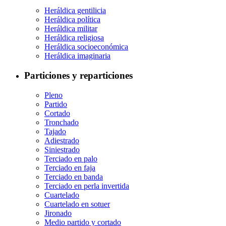
Heráldica gentilicia
Heráldica política
Heráldica militar
Heráldica religiosa
Heráldica socioeconómica
Heráldica imaginaria
Particiones y reparticiones
Pleno
Partido
Cortado
Tronchado
Tajado
Adiestrado
Siniestrado
Terciado en palo
Terciado en faja
Terciado en banda
Terciado en perla invertida
Cuartelado
Cuartelado en sotuer
Jironado
Medio partido y cortado