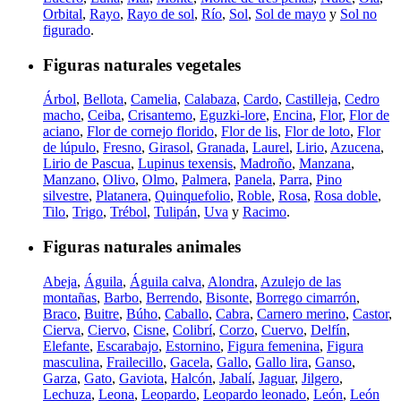
Orbital
,
Rayo
,
Rayo de sol
,
Río
,
Sol
,
Sol de mayo
y
Sol no
figurado
.
Figuras naturales vegetales
Árbol
,
Bellota
,
Camelia
,
Calabaza
,
Cardo
,
Castilleja
,
Cedro
macho
,
Ceiba
,
Crisantemo
,
Eguzki-lore
,
Encina
,
Flor
,
Flor de
aciano
,
Flor de cornejo florido
,
Flor de lis
,
Flor de loto
,
Flor
de lúpulo
,
Fresno
,
Girasol
,
Granada
,
Laurel
,
Lirio
,
Azucena
,
Lirio de Pascua
,
Lupinus texensis
,
Madroño
,
Manzana
,
Manzano
,
Olivo
,
Olmo
,
Palmera
,
Panela
,
Parra
,
Pino
silvestre
,
Platanera
,
Quinquefolio
,
Roble
,
Rosa
,
Rosa doble
,
Tilo
,
Trigo
,
Trébol
,
Tulipán
,
Uva
y
Racimo
.
Figuras naturales animales
Abeja
,
Águila
,
Águila calva
,
Alondra
,
Azulejo de las
montañas
,
Barbo
,
Berrendo
,
Bisonte
,
Borrego cimarrón
,
Braco
,
Buitre
,
Búho
,
Caballo
,
Cabra
,
Carnero merino
,
Castor
,
Cierva
,
Ciervo
,
Cisne
,
Colibrí
,
Corzo
,
Cuervo
,
Delfín
,
Elefante
,
Escarabajo
,
Estornino
,
Figura femenina
,
Figura
masculina
,
Frailecillo
,
Gacela
,
Gallo
,
Gallo lira
,
Ganso
,
Garza
,
Gato
,
Gaviota
,
Halcón
,
Jabalí
,
Jaguar
,
Jilgero
,
Lechuza
,
Leona
,
Leopardo
,
Leopardo leonado
,
León
,
León