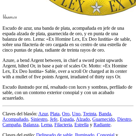
Escudo de azur, una banda de plata, acompañada en jefe de una
espada alzada de plata, guarnecida de oro, y en punta de una
balanza de oro. Lema: «Ex Homine Lex, Ex Deo Iustitia» de sable,
sobre una filacteria de oro cargada en su centro de una estrella de
cinco puntas de plata, radiante de treinta rayos de oro.
Azure, a bend Argent between, in chief a sword point upwards
Argent, hilted Or, in base a pair of scales Or. Motto: «Ex Homine
Lex, Ex Deo Iustitia» Sable, over a scroll Or charged at its center
with a mullet of five points Argent, irradiated of thirty rays Or.
Escudo ilustrado por mí, resaltado con luces y sombras, perfilado de
sable, con un contorno exterior conopial y con un acabado
acuarelado.
Claves del blasón:
Azur
,
Plata
,
Oro
,
Uno
,
Treinta
,
Banda
,
Acompañado
,
Siniestro
,
Jefe
,
Espada
,
Alzado
,
Guarnecido
,
Diestro
,
Campaña
,
Balanza
,
Lema
,
Filacteria
,
Estrella
y
Radiante
.
Claves del estilo:
Delineado de sable
,
Iluminado
,
Conopial
y