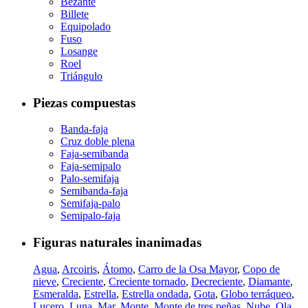
Bezante
Billete
Equipolado
Fuso
Losange
Roel
Triángulo
Piezas compuestas
Banda-faja
Cruz doble plena
Faja-semibanda
Faja-semipalo
Palo-semifaja
Semibanda-faja
Semifaja-palo
Semipalo-faja
Figuras naturales inanimadas
Agua
,
Arcoiris
,
Átomo
,
Carro de la Osa Mayor
,
Copo de
nieve
,
Creciente
,
Creciente tornado
,
Decreciente
,
Diamante
,
Esmeralda
,
Estrella
,
Estrella ondada
,
Gota
,
Globo terráqueo
,
Lucero
,
Luna
,
Mar
,
Monte
,
Monte de tres peñas
,
Nube
,
Ola
,