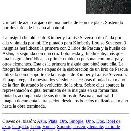
Un roel de azur cargado de una huella de león de plata. Sostenido
por dos lirios de Pascua al natural.
La insignia heráldica de Kimberly Louise Severson diseñada por
ella y pintada por mí. He pintado para Kimberly Louise Severson 3
insignias heráldicas: la primera con 2 lirios de Pascua y la huella de
Aslan, la segunda con una cruz botoneada y, finalmente, más que
una insignia heráldica, su primer emblema personal con un arpa y
otros elementos. Esta es la primera insignia que pinté para ella. La
fotografía muestra dos etapas de la elaboración de un lirio de Pascua
utilizado como soporte de la insignia de Kimberly Louise Severson.
El papel vegetal muestra dos versiones sucesivas dibujadas a mano
de la flor, ilustrando la evolución de la obra. Sobre ellas aparece la
representación digital terminada de la insignia en su forma final
pintada, acompañada de sus dos lirios de Pascua al natural. La
imagen documenta la transición desde los bocetos realizados a mano
hasta la obra terminada.
Claves del blasón:
Azur
,
Plata
,
Oro
,
Sinople
,
Uno
,
Dos
,
Roel de
azur
,
Cargado
,
León
,
Huella
,
Soporte, sostén y tenante
,
Lirio de