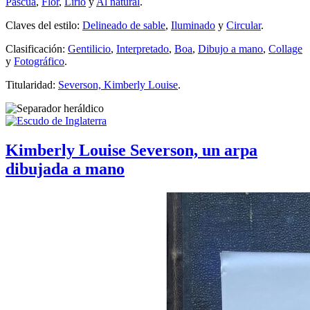
Pascua
,
Flor
,
Lirio
y
Al natural
.
Claves del estilo:
Delineado de sable
,
Iluminado
y
Circular
.
Clasificación:
Gentilicio
,
Interpretado
,
Boa
,
Dibujo a mano
,
Collage
y
Fotográfico
.
Titularidad:
Severson, Kimberly Louise
.
Kimberly Louise Severson, un arpa
dibujada a mano