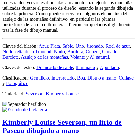
muestra dos versiones dibujadas a mano del azulejo de las montañas
utilizadas durante el proceso de diseño, estando la segunda dibujada
sobre la primera. Como puede observarse, algunos elementos del
azulejo de las montañas definitivo, en particular las plumas
posteriores de la cola o timoneras, fueron completados digitalmente
tras la fase de dibujo manual.
Claves del blasón:
Azur
,
Plata
,
Sable
,
Uno
,
Jironado
,
Roel de azur
,
Nudo celta de la Trinidad
,
Nudo
,
Bordura
,
Cimera
,
Cimado
,
Burelete
,
Azulejo de las montañas
,
Volante
y
Al natural
.
Claves del estilo:
Delineado de sable
,
Iluminado
y
Apuntado
.
Clasificación:
Gentilicio
,
Interpretado
,
Boa
,
Dibujo a mano
,
Collage
y
Fotográfico
.
Titularidad:
Severson, Kimberly Louise
.
Kimberly Louise Severson, un lirio de
Pascua dibujado a mano