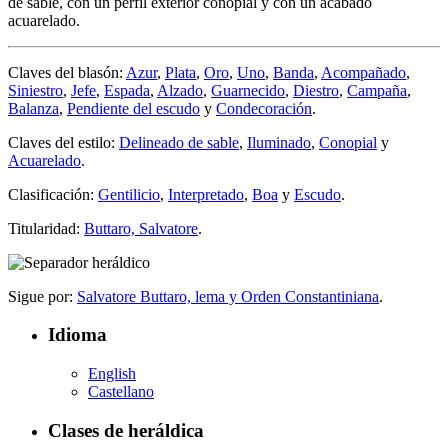
de sable, con un perfil exterior conopial y con un acabado
acuarelado.
Claves del blasón:
Azur
,
Plata
,
Oro
,
Uno
,
Banda
,
Acompañado
,
Siniestro
,
Jefe
,
Espada
,
Alzado
,
Guarnecido
,
Diestro
,
Campaña
,
Balanza
,
Pendiente del escudo
y
Condecoración
.
Claves del estilo:
Delineado de sable
,
Iluminado
,
Conopial
y
Acuarelado
.
Clasificación:
Gentilicio
,
Interpretado
,
Boa
y
Escudo
.
Titularidad:
Buttaro, Salvatore
.
Sigue por:
Salvatore Buttaro, lema y Orden Constantiniana
.
Idioma
English
Castellano
Clases de heráldica