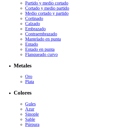
Partido y medio cortado
Cortado y medio partido
Medio cortado y partido
Cortinado
Calzado
Embrazado
Contraembrazado
Mantelado en punta
Entado
Entado en punta
Flanqueado curvo
Metales
Oro
Plata
Colores
Gules
Azur
Sinople
Sable
Púrpura