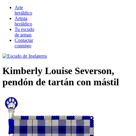
Arte
heráldico
Artista
heráldico
Tu escudo
de armas
Contactar
conmigo
Kimberly Louise Severson,
pendón de tartán con mástil