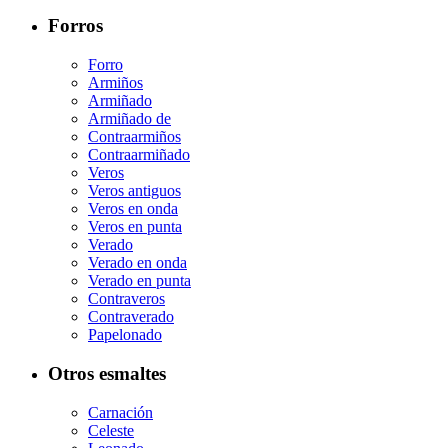
Forros
Forro
Armiños
Armiñado
Armiñado de
Contraarmiños
Contraarmiñado
Veros
Veros antiguos
Veros en onda
Veros en punta
Verado
Verado en onda
Verado en punta
Contraveros
Contraverado
Papelonado
Otros esmaltes
Carnación
Celeste