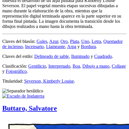
muestra el desarrollo de un arpa pintada para Kimberly Louise
Severson. El papel vegetal muestra etapas sucesivas dibujadas a
mano durante la elaboración de la obra, mientras que la
representación digital terminada aparece en la parte superior en su
forma final pintada. La imagen documenta la transición desde los
dibujos realizados a mano hasta la obra terminada.
Claves del blasón:
Gules
,
Azur
,
Oro
,
Plata
,
Uno
,
Letra
,
Quemador
de incienso
,
Incensario
,
Llameante
,
Arpa
y
Bordura
.
Claves del estilo:
Delineado de sable
,
Iluminado
y
Cuadrado
.
Clasificación:
Gentilicio
,
Interpretado
,
Boa
,
Dibujo a mano
,
Collage
y
Fotográfico
.
Titularidad:
Severson, Kimberly Louise
.
Buttaro, Salvatore