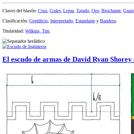
Claves del blasón:
Cruz
,
Gules
,
Lema
,
Tajado
,
Oro
,
Brochante
,
Guant
Clasificación:
Gentilicio
,
Interpretado
,
Estandarte
y
Bandera
.
Titularidad:
Wilkins, Tim
.
El escudo de armas de David Ryan Shorey 