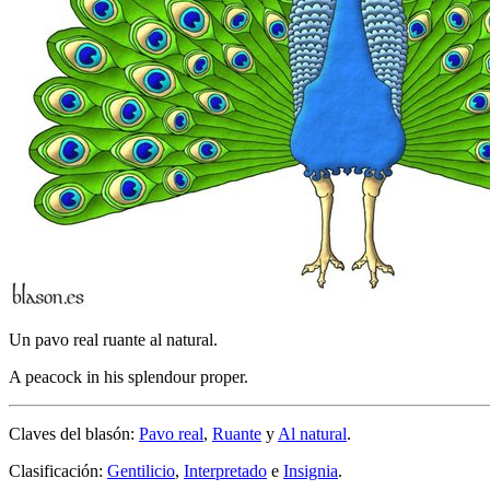
Un pavo real ruante al natural.
A peacock in his splendour proper.
Claves del blasón:
Pavo real
,
Ruante
y
Al natural
.
Clasificación:
Gentilicio
,
Interpretado
e
Insignia
.