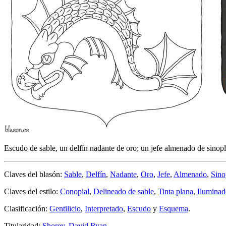
Escudo de sable, un delfín nadante de oro; un jefe almenado de sinopl
Claves del blasón:
Sable
,
Delfín
,
Nadante
,
Oro
,
Jefe
,
Almenado
,
Sino
Claves del estilo:
Conopial
,
Delineado de sable
,
Tinta plana
,
Iluminad
Clasificación:
Gentilicio
,
Interpretado
,
Escudo
y
Esquema
.
Titularidad:
Shorey, David Ryan
.