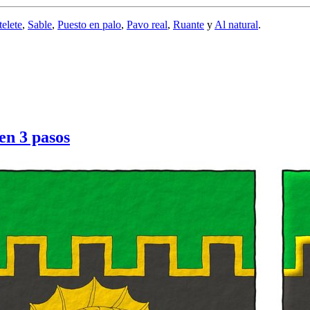
elete
,
Sable
,
Puesto en palo
,
Pavo real
,
Ruante
y
Al natural
.
en 3 pasos