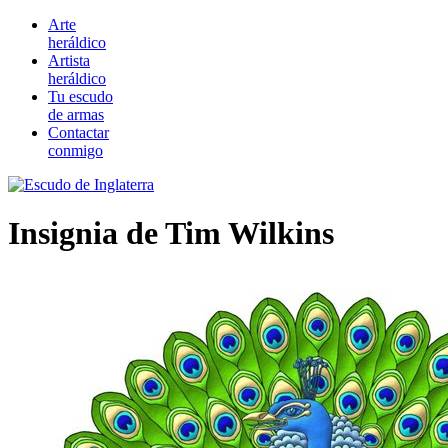
Arte
heráldico
Artista
heráldico
Tu escudo
de armas
Contactar
conmigo
Insignia de Tim Wilkins