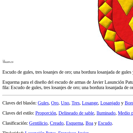
Escudo de gules, tres losanjes de oro; una bordura losanjada de gules 
Esquema para el diseño del escudo de armas de Javier Lasunción Patus.
fila: Escudo de gules, tres losanjes de oro; una bordura losanjada de o
Claves del blasón:
Gules
,
Oro
,
Uno
,
Tres
,
Losange
,
Losanjado
y
Bor
Claves del estilo:
Proporción
,
Delineado de sable
,
Iluminado
,
Medio 
Clasificación:
Gentilicio
,
Creado
,
Esquema
,
Boa
y
Escudo
.