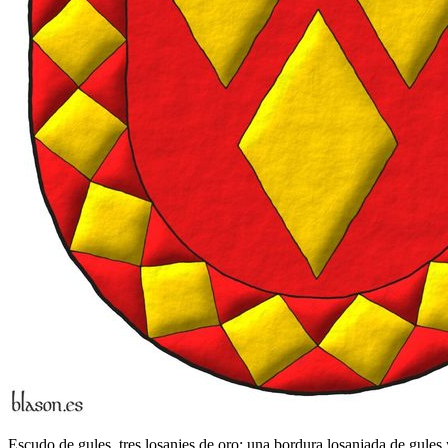
Escudo de gules, tres losanjes de oro; una bordura losanjada de gules 