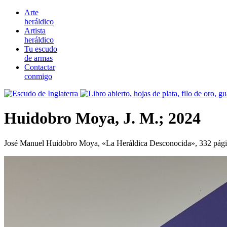
Arte
heráldico
Artista
heráldico
Tu escudo
de armas
Contactar
conmigo
Huidobro Moya, J. M.; 2024
José Manuel Huidobro Moya, «
La Heráldica Desconocida
», 332 pág