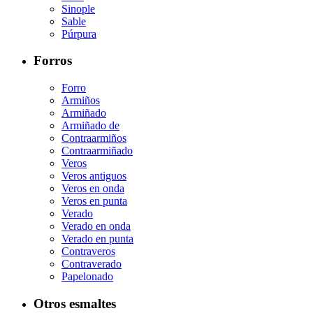
Sinople
Sable
Púrpura
Forros
Forro
Armiños
Armiñado
Armiñado de
Contraarmiños
Contraarmiñado
Veros
Veros antiguos
Veros en onda
Veros en punta
Verado
Verado en onda
Verado en punta
Contraveros
Contraverado
Papelonado
Otros esmaltes