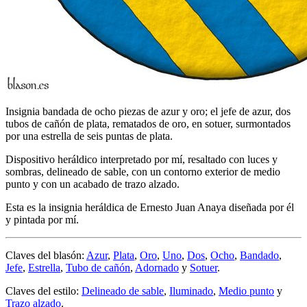
Insignia bandada de ocho piezas de azur y oro; el jefe de azur, dos
tubos de cañón de plata, rematados de oro, en sotuer, surmontados
por una estrella de seis puntas de plata.
Dispositivo heráldico interpretado por mí, resaltado con luces y
sombras, delineado de sable, con un contorno exterior de medio
punto y con un acabado de trazo alzado.
Esta es la insignia heráldica de Ernesto Juan Anaya diseñada por él
y pintada por mí.
Claves del blasón:
Azur
,
Plata
,
Oro
,
Uno
,
Dos
,
Ocho
,
Bandado
,
Jefe
,
Estrella
,
Tubo de cañón
,
Adornado
y
Sotuer
.
Claves del estilo:
Delineado de sable
,
Iluminado
,
Medio punto
y
Trazo alzado
.