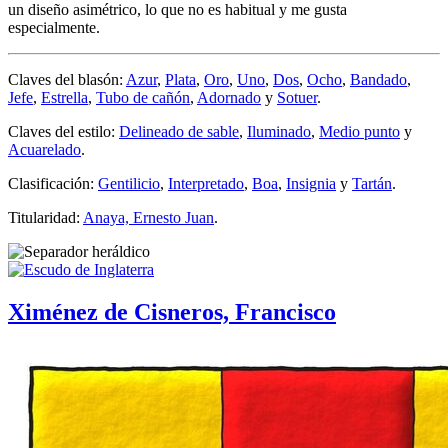
un diseño asimétrico, lo que no es habitual y me gusta
especialmente.
Claves del blasón:
Azur
,
Plata
,
Oro
,
Uno
,
Dos
,
Ocho
,
Bandado
,
Jefe
,
Estrella
,
Tubo de cañón
,
Adornado
y
Sotuer
.
Claves del estilo:
Delineado de sable
,
Iluminado
,
Medio punto
y
Acuarelado
.
Clasificación:
Gentilicio
,
Interpretado
,
Boa
,
Insignia
y
Tartán
.
Titularidad:
Anaya, Ernesto Juan
.
Ximénez de Cisneros, Francisco