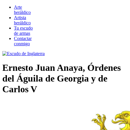
Arte
heráldico
Artista
heráldico
Tu escudo
de armas
Contactar
conmigo
Ernesto Juan Anaya, Órdenes
del Águila de Georgia y de
Carlos V