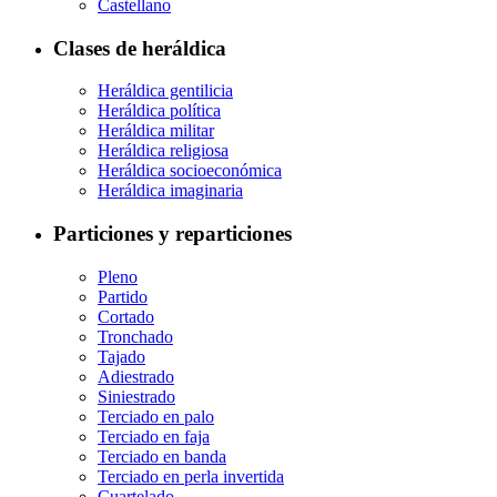
Castellano
Clases de heráldica
Heráldica gentilicia
Heráldica política
Heráldica militar
Heráldica religiosa
Heráldica socioeconómica
Heráldica imaginaria
Particiones y reparticiones
Pleno
Partido
Cortado
Tronchado
Tajado
Adiestrado
Siniestrado
Terciado en palo
Terciado en faja
Terciado en banda
Terciado en perla invertida
Cuartelado