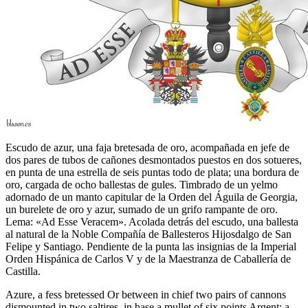
Escudo de azur, una faja bretesada de oro, acompañada en jefe de
dos pares de tubos de cañones desmontados puestos en dos sotueres,
en punta de una estrella de seis puntas todo de plata; una bordura de
oro, cargada de ocho ballestas de gules. Timbrado de un yelmo
adornado de un manto capitular de la Orden del Águila de Georgia,
un burelete de oro y azur, sumado de un grifo rampante de oro.
Lema: «Ad Esse Veracem». Acolada detrás del escudo, una ballesta
al natural de la Noble Compañía de Ballesteros Hijosdalgo de San
Felipe y Santiago. Pendiente de la punta las insignias de la Imperial
Orden Hispánica de Carlos V y de la Maestranza de Caballería de
Castilla.
Azure, a fess bretessed Or between in chief two pairs of cannons
dismounted in two saltires, in base a mullet of six points Argent; a