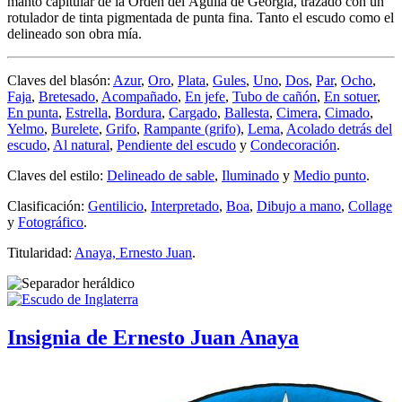
manto capitular de la Orden del Águila de Georgia, trazado con un
rotulador de tinta pigmentada de punta fina. Tanto el escudo como el
delineado son obra mía.
Claves del blasón:
Azur
,
Oro
,
Plata
,
Gules
,
Uno
,
Dos
,
Par
,
Ocho
,
Faja
,
Bretesado
,
Acompañado
,
En jefe
,
Tubo de cañón
,
En sotuer
,
En punta
,
Estrella
,
Bordura
,
Cargado
,
Ballesta
,
Cimera
,
Cimado
,
Yelmo
,
Burelete
,
Grifo
,
Rampante (grifo)
,
Lema
,
Acolado detrás del
escudo
,
Al natural
,
Pendiente del escudo
y
Condecoración
.
Claves del estilo:
Delineado de sable
,
Iluminado
y
Medio punto
.
Clasificación:
Gentilicio
,
Interpretado
,
Boa
,
Dibujo a mano
,
Collage
y
Fotográfico
.
Titularidad:
Anaya, Ernesto Juan
.
Insignia de Ernesto Juan Anaya