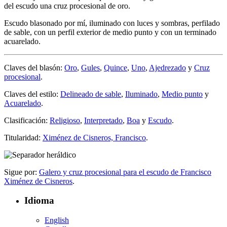
del escudo una cruz procesional de oro.
Escudo blasonado por mí, iluminado con luces y sombras, perfilado
de sable, con un perfil exterior de medio punto y con un terminado
acuarelado.
Claves del blasón:
Oro
,
Gules
,
Quince
,
Uno
,
Ajedrezado
y
Cruz
procesional
.
Claves del estilo:
Delineado de sable
,
Iluminado
,
Medio punto
y
Acuarelado
.
Clasificación:
Religioso
,
Interpretado
,
Boa
y
Escudo
.
Titularidad:
Ximénez de Cisneros, Francisco
.
Sigue por:
Galero y cruz procesional para el escudo de Francisco
Ximénez de Cisneros
.
Idioma
English