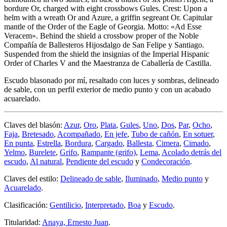
bordure Or, charged with eight crossbows Gules. Crest: Upon a
helm with a wreath Or and Azure, a griffin segreant Or. Capitular
mantle of the Order of the Eagle of Georgia. Motto: «Ad Esse
Veracem». Behind the shield a crossbow proper of the Noble
Compañía de Ballesteros Hijosdalgo de San Felipe y Santiago.
Suspended from the shield the insignias of the Imperial Hispanic
Order of Charles V and the Maestranza de Caballería de Castilla.
Escudo blasonado por mí, resaltado con luces y sombras, delineado
de sable, con un perfil exterior de medio punto y con un acabado
acuarelado.
Claves del blasón:
Azur
,
Oro
,
Plata
,
Gules
,
Uno
,
Dos
,
Par
,
Ocho
,
Faja
,
Bretesado
,
Acompañado
,
En jefe
,
Tubo de cañón
,
En sotuer
,
En punta
,
Estrella
,
Bordura
,
Cargado
,
Ballesta
,
Cimera
,
Cimado
,
Yelmo
,
Burelete
,
Grifo
,
Rampante (grifo)
,
Lema
,
Acolado detrás del
escudo
,
Al natural
,
Pendiente del escudo
y
Condecoración
.
Claves del estilo:
Delineado de sable
,
Iluminado
,
Medio punto
y
Acuarelado
.
Clasificación:
Gentilicio
,
Interpretado
,
Boa
y
Escudo
.
Titularidad:
Anaya, Ernesto Juan
.