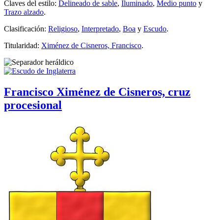
Claves del estilo:
Delineado de sable
,
Iluminado
,
Medio punto
y
Trazo alzado
.
Clasificación:
Religioso
,
Interpretado
,
Boa
y
Escudo
.
Titularidad:
Ximénez de Cisneros, Francisco
.
Francisco Ximénez de Cisneros, cruz
procesional