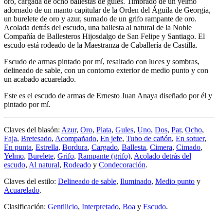
oro, cargada de ocho ballestas de gules. Timbrado de un yelmo
adornado de un manto capitular de la Orden del Águila de Georgia,
un burelete de oro y azur, sumado de un grifo rampante de oro.
Acolada detrás del escudo, una ballesta al natural de la Noble
Compañía de Ballesteros Hijosdalgo de San Felipe y Santiago. El
escudo está rodeado de la Maestranza de Caballería de Castilla.
Escudo de armas pintado por mí, resaltado con luces y sombras,
delineado de sable, con un contorno exterior de medio punto y con
un acabado acuarelado.
Este es el escudo de armas de Ernesto Juan Anaya diseñado por él y
pintado por mí.
Claves del blasón:
Azur
,
Oro
,
Plata
,
Gules
,
Uno
,
Dos
,
Par
,
Ocho
,
Faja
,
Bretesado
,
Acompañado
,
En jefe
,
Tubo de cañón
,
En sotuer
,
En punta
,
Estrella
,
Bordura
,
Cargado
,
Ballesta
,
Cimera
,
Cimado
,
Yelmo
,
Burelete
,
Grifo
,
Rampante (grifo)
,
Acolado detrás del
escudo
,
Al natural
,
Rodeado
y
Condecoración
.
Claves del estilo:
Delineado de sable
,
Iluminado
,
Medio punto
y
Acuarelado
.
Clasificación:
Gentilicio
,
Interpretado
,
Boa
y
Escudo
.