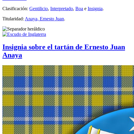
Clasificación:
Gentilicio
,
Interpretado
,
Boa
e
Insignia
.
Titularidad:
Anaya, Ernesto Juan
.
Insignia sobre el tartán de Ernesto Juan
Anaya