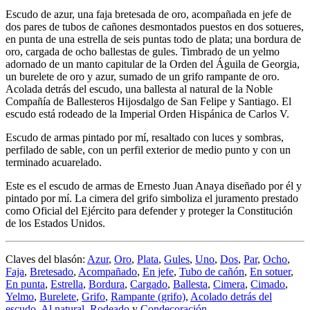
Escudo de azur, una faja bretesada de oro, acompañada en jefe de
dos pares de tubos de cañones desmontados puestos en dos sotueres,
en punta de una estrella de seis puntas todo de plata; una bordura de
oro, cargada de ocho ballestas de gules. Timbrado de un yelmo
adornado de un manto capitular de la Orden del Águila de Georgia,
un burelete de oro y azur, sumado de un grifo rampante de oro.
Acolada detrás del escudo, una ballesta al natural de la Noble
Compañía de Ballesteros Hijosdalgo de San Felipe y Santiago. El
escudo está rodeado de la Imperial Orden Hispánica de Carlos V.
Escudo de armas pintado por mí, resaltado con luces y sombras,
perfilado de sable, con un perfil exterior de medio punto y con un
terminado acuarelado.
Este es el escudo de armas de Ernesto Juan Anaya diseñado por él y
pintado por mí. La cimera del grifo simboliza el juramento prestado
como Oficial del Ejército para defender y proteger la Constitución
de los Estados Unidos.
Claves del blasón:
Azur
,
Oro
,
Plata
,
Gules
,
Uno
,
Dos
,
Par
,
Ocho
,
Faja
,
Bretesado
,
Acompañado
,
En jefe
,
Tubo de cañón
,
En sotuer
,
En punta
,
Estrella
,
Bordura
,
Cargado
,
Ballesta
,
Cimera
,
Cimado
,
Yelmo
,
Burelete
,
Grifo
,
Rampante (grifo)
,
Acolado detrás del
escudo
,
Al natural
,
Rodeado
y
Condecoración
.