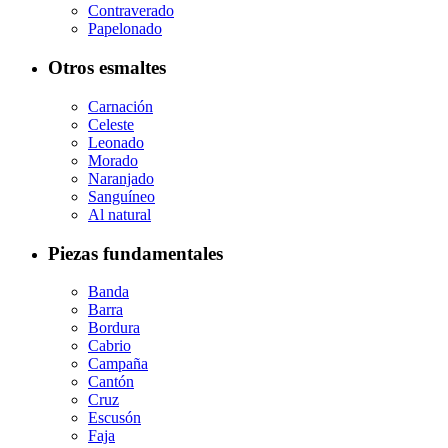
Contraverado
Papelonado
Otros esmaltes
Carnación
Celeste
Leonado
Morado
Naranjado
Sanguíneo
Al natural
Piezas fundamentales
Banda
Barra
Bordura
Cabrio
Campaña
Cantón
Cruz
Escusón
Faja