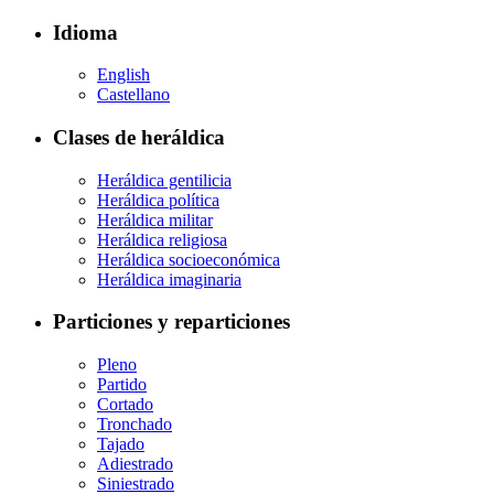
Idioma
English
Castellano
Clases de heráldica
Heráldica gentilicia
Heráldica política
Heráldica militar
Heráldica religiosa
Heráldica socioeconómica
Heráldica imaginaria
Particiones y reparticiones
Pleno
Partido
Cortado
Tronchado
Tajado
Adiestrado
Siniestrado