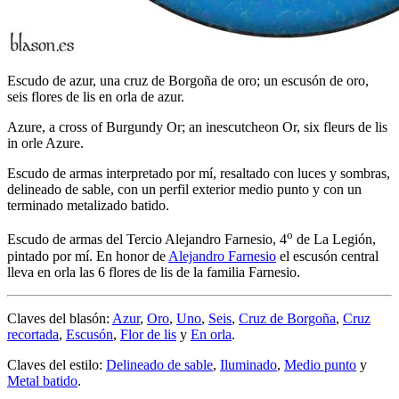
Escudo de azur, una cruz de Borgoña de oro; un escusón de oro,
seis flores de lis en orla de azur.
Azure, a cross of Burgundy Or; an inescutcheon Or, six fleurs de lis
in orle Azure.
Escudo de armas interpretado por mí, resaltado con luces y sombras,
delineado de sable, con un perfil exterior medio punto y con un
terminado metalizado batido.
o
Escudo de armas del Tercio Alejandro Farnesio, 4
de La Legión,
pintado por mí. En honor de
Alejandro Farnesio
el escusón central
lleva en orla las 6 flores de lis de la familia Farnesio.
Claves del blasón:
Azur
,
Oro
,
Uno
,
Seis
,
Cruz de Borgoña
,
Cruz
recortada
,
Escusón
,
Flor de lis
y
En orla
.
Claves del estilo:
Delineado de sable
,
Iluminado
,
Medio punto
y
Metal batido
.