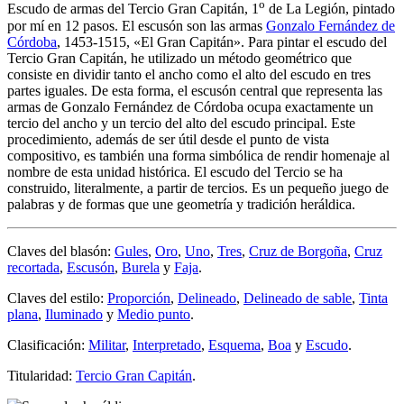
o
Escudo de armas del Tercio Gran Capitán, 1
de La Legión, pintado
por mí en 12 pasos. El escusón son las armas
Gonzalo Fernández de
Córdoba
, 1453-1515, «
El Gran Capitán
». Para pintar el escudo del
Tercio Gran Capitán, he utilizado un método geométrico que
consiste en dividir tanto el ancho como el alto del escudo en tres
partes iguales. De esta forma, el escusón central que representa las
armas de Gonzalo Fernández de Córdoba ocupa exactamente un
tercio del ancho y un tercio del alto del escudo principal. Este
procedimiento, además de ser útil desde el punto de vista
compositivo, es también una forma simbólica de rendir homenaje al
nombre de esta unidad histórica. El escudo del Tercio se ha
construido, literalmente, a partir de tercios. Es un pequeño juego de
palabras y de formas que une geometría y tradición heráldica.
Claves del blasón:
Gules
,
Oro
,
Uno
,
Tres
,
Cruz de Borgoña
,
Cruz
recortada
,
Escusón
,
Burela
y
Faja
.
Claves del estilo:
Proporción
,
Delineado
,
Delineado de sable
,
Tinta
plana
,
Iluminado
y
Medio punto
.
Clasificación:
Militar
,
Interpretado
,
Esquema
,
Boa
y
Escudo
.
Titularidad:
Tercio Gran Capitán
.