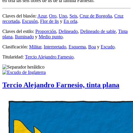
en orla las seis flores de lis de la familia Farnesio.
Claves del blasón:
Azur
,
Oro
,
Uno
,
Seis
,
Cruz de Borgoña
,
Cruz
recortada
,
Escusón
,
Flor de lis
y
En orla
.
Claves del estilo:
Proporción
,
Delineado
,
Delineado de sable
,
Tinta
plana
,
Iluminado
y
Medio punto
.
Clasificación:
Militar
,
Interpretado
,
Esquema
,
Boa
y
Escudo
.
Titularidad:
Tercio Alejandro Farnesio
.
Tercio Alejandro Farnesio, tinta plana