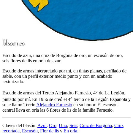
Escudo de azur, una cruz de Borgoña de oro; un escusón de oro,
seis flores de lis en orla de azur.
Escudo de armas interpretado por mí, en tintas planas, perfilado de
sable, con un perfil exterior medio punto y con un acabado
texturizado.
o
Escudo de armas del Tercio Alejandro Farnesio, 4
de La Legión,
o
pintado por mí. En 1956 se creó el 4
tercio de la Legión Española y
se le llamó Tercio
Alejandro Farnesio
en su honor. El escusón
central lleva en orla las 6 flores de lis de la familia Farnesio.
Claves del blasón:
Azur
,
Oro
,
Uno
,
Seis
,
Cruz de Borgoña
,
Cruz
recortada
,
Escusón
,
Flor de lis
y
En orla
.