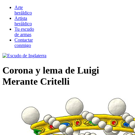
Arte
heráldico
Artista
heráldico
Tu escudo
de armas
Contactar
conmigo
Corona y lema de Luigi
Merante Critelli