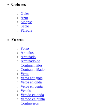
Colores
Gules
Azur
Sinople
Sable
Púrpura
Forros
Forro
Armiños
Armiñado
Armiñado de
Contraarmiños
Contraarmiñado
Veros
Veros antiguos
Veros en onda
Veros en punta
Verado
Verado en onda
Verado en punta
Contraveros