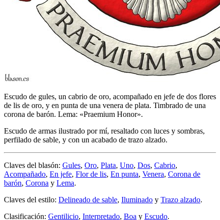
Escudo de gules, un cabrio de oro, acompañado en jefe de dos flores
de lis de oro, y en punta de una venera de plata. Timbrado de una
corona de barón. Lema: «Praemium Honor».
Escudo de armas ilustrado por mí, resaltado con luces y sombras,
perfilado de sable, y con un acabado de trazo alzado.
Claves del blasón:
Gules
,
Oro
,
Plata
,
Uno
,
Dos
,
Cabrio
,
Acompañado
,
En jefe
,
Flor de lis
,
En punta
,
Venera
,
Corona de
barón
,
Corona
y
Lema
.
Claves del estilo:
Delineado de sable
,
Iluminado
y
Trazo alzado
.
Clasificación:
Gentilicio
,
Interpretado
,
Boa
y
Escudo
.