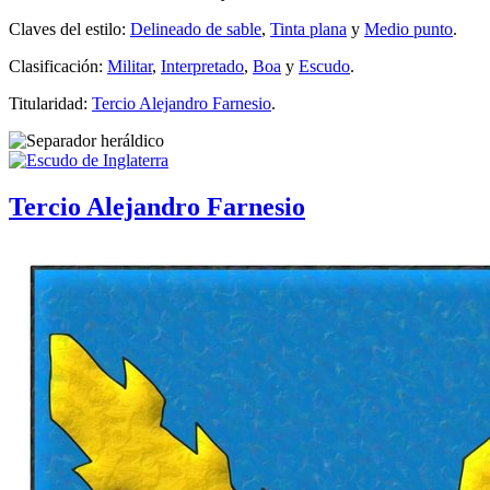
Claves del estilo:
Delineado de sable
,
Tinta plana
y
Medio punto
.
Clasificación:
Militar
,
Interpretado
,
Boa
y
Escudo
.
Titularidad:
Tercio Alejandro Farnesio
.
Tercio Alejandro Farnesio