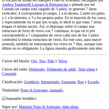
El escudo de armas del marqués Prato di Arnesano, encargado por
Andrea Tamburelli Lanzara di Pietragavina
y pintado por mí.
Cuando un campo está cargado de 3 palos, se generan 7 áreas
verticales: 4 corresponden al campo, 1 a la diestra, 2 entre los palos
y 1 a la siniestra, y 3 a los propios palos. En la mayoría de los casos,
y especialmente en el que nos ocupa, lo ideal es que estas 7 áreas
tengan el mismo ancho. Así, si dispongo sobre el campo una
estructura de forro de veros con 7 columnas, lo que en el jefe
correspondería a 7 campanitas de veros cada uno de los 3 palos
contendrá la misma estructura de veros. En este caso, para mayor
armonía, también he estructurado los veros en 7 filas, aunque esto
último no es obligatorio. La figura muestra gráficamente esta idea.
Claves del blasón:
Oro
,
Tres
,
Palo
y
Veros
.
Claves del estilo:
Delineado
,
Delineado de sable
,
Tinta plana
y
Conopial
.
Clasificación:
Gentilicio
,
Interpretado
,
Esquema
,
Boa
y
Escudo
.
Titularidad:
Prato di Arnesano, marqués
.
Sigue por:
Marqués Prato di Arnesano, tinta plana
.