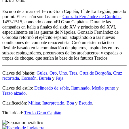
trazo alzado.
o
Escudo de armas del Tercio Gran Capitán, 1
de La Legión, pintado
por mí. El escusón son las armas
Gonzalo Fernández de Córdoba
,
1453-1515, conocido como «
El Gran Capitán
». Durante las
campañas en Italia a finales del siglo XV y principios del XVI,
especialmente en las guerras de Nápoles, Gonzalo Fernández de
Córdoba reformó el ejército español, adaptándolo a las nuevas
condiciones del combate renacentista. Creó un sistema táctico
flexible basado en la combinación de piqueros, inspirados en los
suizos; espingarderos, precursores de los arcabuceros; y espadas o
tropas de choque, que serían la base de los futuros Tercios.
Claves del blasón:
Gules
,
Oro
,
Uno
,
Tres
,
Cruz de Borgoña
,
Cruz
recortada
,
Escusón
,
Burela
y
Faja
.
Claves del estilo:
Delineado de sable
,
Iluminado
,
Medio punto
y
Trazo alzado
.
Clasificación:
Militar
,
Interpretado
,
Boa
y
Escudo
.
Titularidad:
Tercio Gran Capitán
.