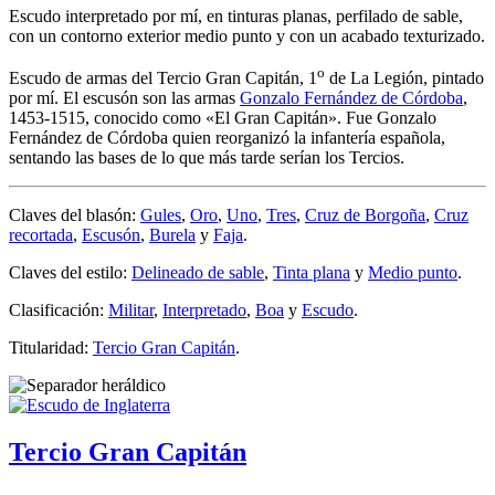
Escudo interpretado por mí, en tinturas planas, perfilado de sable,
con un contorno exterior medio punto y con un acabado texturizado.
o
Escudo de armas del Tercio Gran Capitán, 1
de La Legión, pintado
por mí. El escusón son las armas
Gonzalo Fernández de Córdoba
,
1453-1515, conocido como «
El Gran Capitán
». Fue Gonzalo
Fernández de Córdoba quien reorganizó la infantería española,
sentando las bases de lo que más tarde serían los Tercios.
Claves del blasón:
Gules
,
Oro
,
Uno
,
Tres
,
Cruz de Borgoña
,
Cruz
recortada
,
Escusón
,
Burela
y
Faja
.
Claves del estilo:
Delineado de sable
,
Tinta plana
y
Medio punto
.
Clasificación:
Militar
,
Interpretado
,
Boa
y
Escudo
.
Titularidad:
Tercio Gran Capitán
.
Tercio Gran Capitán