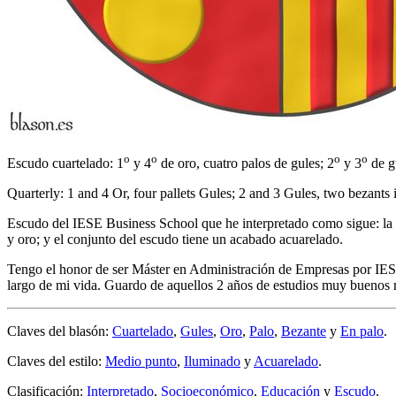
o
o
o
o
Escudo cuartelado: 1
y 4
de oro, cuatro palos de gules; 2
y 3
de gu
Quarterly: 1 and 4 Or, four pallets Gules; 2 and 3 Gules, two bezants i
Escudo del IESE Business School que he interpretado como sigue: la b
y oro; y el conjunto del escudo tiene un acabado acuarelado.
Tengo el honor de ser Máster en Administración de Empresas por IE
largo de mi vida. Guardo de aquellos 2 años de estudios muy buenos 
Claves del blasón:
Cuartelado
,
Gules
,
Oro
,
Palo
,
Bezante
y
En palo
.
Claves del estilo:
Medio punto
,
Iluminado
y
Acuarelado
.
Clasificación:
Interpretado
,
Socioeconómico
,
Educación
y
Escudo
.