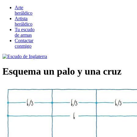
Arte
heráldico
Artista
heráldico
Tu escudo
de armas
Contactar
conmigo
Esquema un palo y una cruz