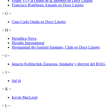
Felipe VI y la Orden de la Jarretera en Doce Linajes
Francisco Rodríguez Aguado en Doce Linajes
~
G
~
Gian Carlo Onida en Doce Linajes
~
H
~
Heraldica Nova
Heralds International
Hermandad del Apóstol Santiago, Chile en Doce Linajes
~
I
~
Ignacio Koblischek Zaragoza, fundador y director del RIAG
~
J
~
Jué jù
~
K
~
Kevin MacLeod
~
L
~