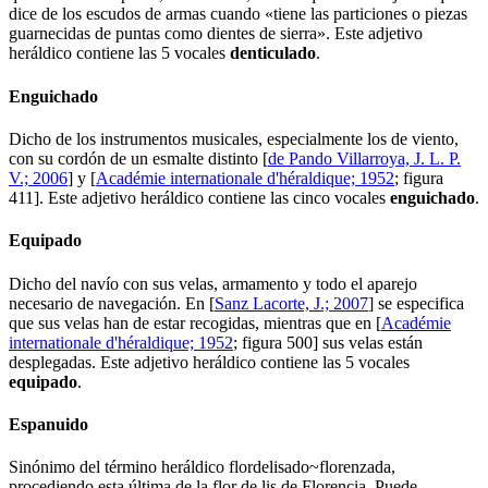
dice de los escudos de armas cuando «
tiene las particiones o piezas
guarnecidas de puntas como dientes de sierra
». Este adjetivo
heráldico contiene las 5 vocales
d
e
nt
i
c
u
l
a
d
o
.
Enguichado
Dicho de los instrumentos musicales, especialmente los de viento,
con su cordón de un esmalte distinto [
de Pando Villarroya, J. L. P.
V.; 2006
] y [
Académie internationale d'héraldique; 1952
; figura
411]. Este adjetivo heráldico contiene las cinco vocales
e
ng
u
i
ch
a
d
o
.
Equipado
Dicho del navío con sus velas, armamento y todo el aparejo
necesario de navegación. En [
Sanz Lacorte, J.; 2007
] se especifica
que sus velas han de estar recogidas, mientras que en [
Académie
internationale d'héraldique; 1952
; figura 500] sus velas están
desplegadas. Este adjetivo heráldico contiene las 5 vocales
e
q
u
i
p
a
d
o
.
Espanuido
Sinónimo del término heráldico flordelisado~florenzada,
procediendo esta última de la flor de lis de Florencia. Puede