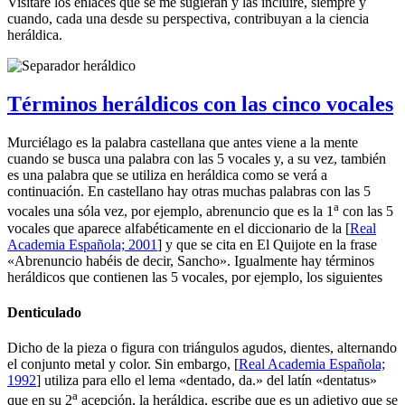
Visitaré los enlaces que se me sugieran y las incluiré, siempre y
cuando, cada una desde su perspectiva, contribuyan a la ciencia
heráldica.
Términos heráldicos con las cinco vocales
Murciélago es la palabra castellana que antes viene a la mente
cuando se busca una palabra con las 5 vocales y, a su vez, también
es una palabra que se utiliza en heráldica como se verá a
continuación. En castellano hay otras muchas palabras con las 5
a
vocales una sóla vez, por ejemplo, abrenuncio que es la 1
con las 5
vocales que aparece alfabéticamente en el diccionario de la [
Real
Academia Española; 2001
] y que se cita en El Quijote en la frase
«
Abrenuncio habéis de decir, Sancho
». Igualmente hay términos
heráldicos que contienen las 5 vocales, por ejemplo, los siguientes
Denticulado
Dicho de la pieza o figura con triángulos agudos, dientes, alternando
el conjunto metal y color. Sin embargo, [
Real Academia Española;
1992
] utiliza para ello el lema «
dentado, da.
» del latín «
dentatus
»
a
que en su 2
acepción, la heráldica, escribe que es un adjetivo que se