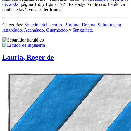
de; 2002
; página 156 y figura 192]. Este adjetivo de cruz heráldica
contiene las 5 vocales
t
e
u
tón
i
c
a
.
Categorías:
Solución del acertijo
,
Bordura
,
Brisura
,
Sobrebrisura
,
Angrelado
,
Acanalado
,
Guarnecido
y
Sanguíneo
.
Lauria, Roger de