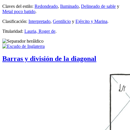
Claves del estilo:
Redondeado
,
Iluminado
,
Delineado de sable
y
Metal poco batido
.
Clasificación:
Interpretado
,
Gentilicio
y
Ejército y Marina
.
Titularidad:
Lauria, Roger de
.
Barras y división de la diagonal