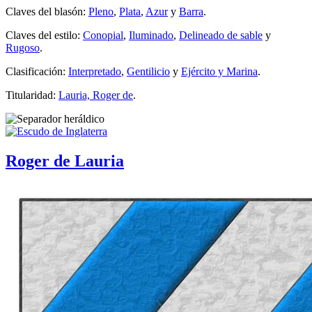
Claves del blasón:
Pleno
,
Plata
,
Azur
y
Barra
.
Claves del estilo:
Conopial
,
Iluminado
,
Delineado de sable
y
Rugoso
.
Clasificación:
Interpretado
,
Gentilicio
y
Ejército y Marina
.
Titularidad:
Lauria, Roger de
.
Roger de Lauria