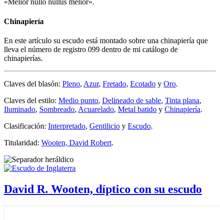
«
Melior nullo nullus melior
».
Chinapiería
En este artículo su escudo está montado sobre una chinapiería que
lleva el número de registro 099 dentro de mi catálogo de
chinapierías.
Claves del blasón:
Pleno
,
Azur
,
Fretado
,
Ecotado
y
Oro
.
Claves del estilo:
Medio punto
,
Delineado de sable
,
Tinta plana
,
Iluminado
,
Sombreado
,
Acuarelado
,
Metal batido
y
Chinapiería
.
Clasificación:
Interpretado
,
Gentilicio
y
Escudo
.
Titularidad:
Wooten, David Robert
.
David R. Wooten, díptico con su escudo