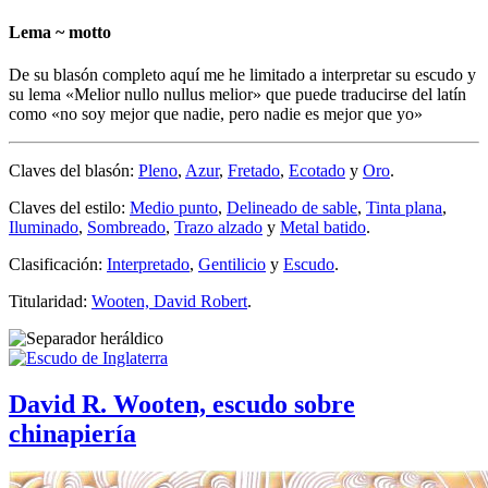
Lema ~ motto
De su blasón completo aquí me he limitado a interpretar su escudo y
su lema «
Melior nullo nullus melior
» que puede traducirse del latín
como «
no soy mejor que nadie, pero nadie es mejor que yo
»
Claves del blasón:
Pleno
,
Azur
,
Fretado
,
Ecotado
y
Oro
.
Claves del estilo:
Medio punto
,
Delineado de sable
,
Tinta plana
,
Iluminado
,
Sombreado
,
Trazo alzado
y
Metal batido
.
Clasificación:
Interpretado
,
Gentilicio
y
Escudo
.
Titularidad:
Wooten, David Robert
.
David R. Wooten, escudo sobre
chinapiería