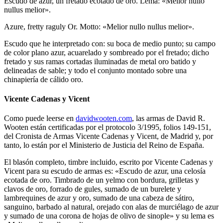
Escudo de azur, un fretado ecotado de oro. Lema: «Melior nullo
nullus melior».
Azure, fretty raguly Or. Motto: «Melior nullo nullus melior».
Escudo que he interpretado con: su boca de medio punto; su campo
de color plano azur, acuarelado y sombreado por el fretado; dicho
fretado y sus ramas cortadas iluminadas de metal oro batido y
delineadas de sable; y todo el conjunto montado sobre una
chinapiería de cálido oro.
Vicente Cadenas y Vicent
Como puede leerse en
davidwooten.com
, las armas de David R.
Wooten están certificadas por el protocolo 3/1995, folios 149-151,
del Cronista de Armas Vicente Cadenas y Vicent, de Madrid y, por
tanto, lo están por el Ministerio de Justicia del Reino de España.
El blasón completo, timbre incluido, escrito por Vicente Cadenas y
Vicent para su escudo de armas es: «
Escudo de azur, una celosía
ecotada de oro. Timbrado de un yelmo con bordura, grilletas y
clavos de oro, forrado de gules, sumado de un burelete y
lambrequines de azur y oro, sumado de una cabeza de sátiro,
sanguino, barbado al natural, orejado con alas de murciélago de azur
y sumado de una corona de hojas de olivo de sinople
» y su lema es