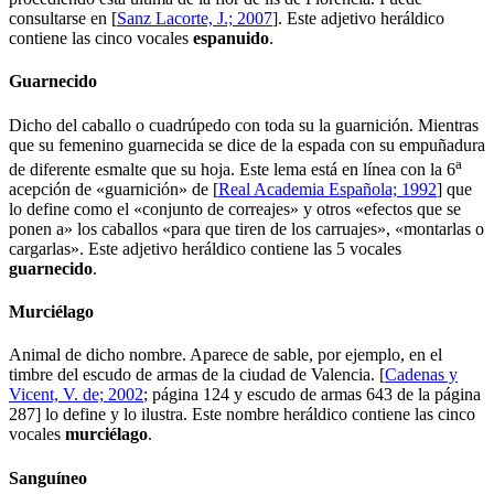
consultarse en [
Sanz Lacorte, J.; 2007
]. Este adjetivo heráldico
contiene las cinco vocales
e
sp
a
n
u
i
d
o
.
Guarnecido
Dicho del caballo o cuadrúpedo con toda su la guarnición. Mientras
que su femenino guarnecida se dice de la espada con su empuñadura
a
de diferente esmalte que su hoja. Este lema está en línea con la 6
acepción de «
guarnición
» de [
Real Academia Española; 1992
] que
lo define como el «
conjunto de correajes
» y otros «
efectos que se
ponen a
» los caballos «
para que tiren de los carruajes
», «
montarlas o
cargarlas
». Este adjetivo heráldico contiene las 5 vocales
g
u
a
rn
e
c
i
d
o
.
Murciélago
Animal de dicho nombre. Aparece de sable, por ejemplo, en el
timbre del escudo de armas de la ciudad de Valencia. [
Cadenas y
Vicent, V. de; 2002
; página 124 y escudo de armas 643 de la página
287] lo define y lo ilustra. Este nombre heráldico contiene las cinco
vocales
m
u
rc
i
é
l
a
g
o
.
Sanguíneo