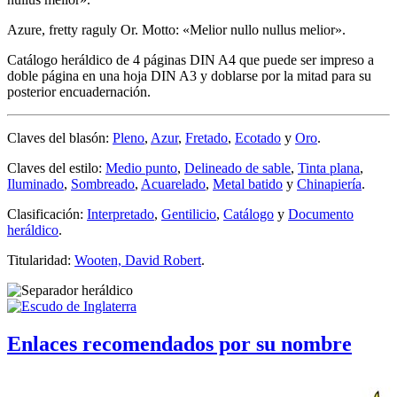
Azure, fretty raguly Or. Motto: «Melior nullo nullus melior».
Catálogo heráldico de 4 páginas DIN A4 que puede ser impreso a
doble página en una hoja DIN A3 y doblarse por la mitad para su
posterior encuadernación.
Claves del blasón:
Pleno
,
Azur
,
Fretado
,
Ecotado
y
Oro
.
Claves del estilo:
Medio punto
,
Delineado de sable
,
Tinta plana
,
Iluminado
,
Sombreado
,
Acuarelado
,
Metal batido
y
Chinapiería
.
Clasificación:
Interpretado
,
Gentilicio
,
Catálogo
y
Documento
heráldico
.
Titularidad:
Wooten, David Robert
.
Enlaces recomendados por su nombre