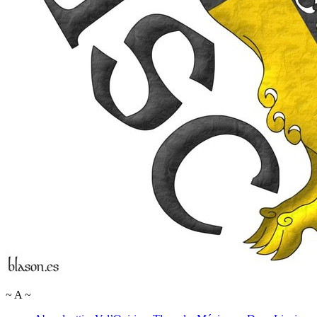
~
A
~