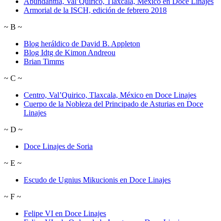
Abundanttia, Val’Quirico, Tlaxcala, México en Doce Linajes
Armorial de la ISCH, edición de febrero 2018
~
B
~
Blog heráldico de David B. Appleton
Blog Idtg de Kimon Andreou
Brian Timms
~
C
~
Centro, Val’Quirico, Tlaxcala, México en Doce Linajes
Cuerpo de la Nobleza del Principado de Asturias en Doce
Linajes
~
D
~
Doce Linajes de Soria
~
E
~
Escudo de Ugnius Mikucionis en Doce Linajes
~
F
~
Felipe VI en Doce Linajes