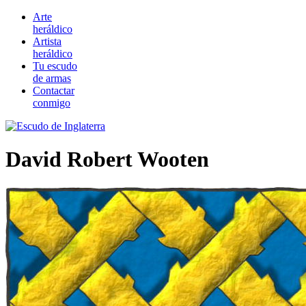
Arte
heráldico
Artista
heráldico
Tu escudo
de armas
Contactar
conmigo
David Robert Wooten