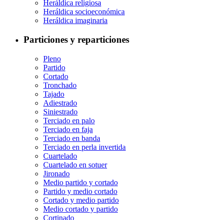
Heráldica religiosa
Heráldica socioeconómica
Heráldica imaginaria
Particiones y reparticiones
Pleno
Partido
Cortado
Tronchado
Tajado
Adiestrado
Siniestrado
Terciado en palo
Terciado en faja
Terciado en banda
Terciado en perla invertida
Cuartelado
Cuartelado en sotuer
Jironado
Medio partido y cortado
Partido y medio cortado
Cortado y medio partido
Medio cortado y partido
Cortinado