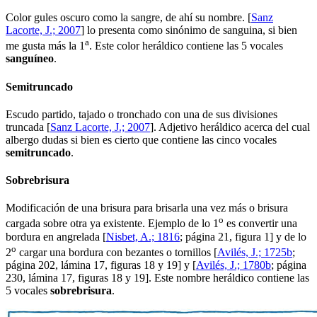
Color gules oscuro como la sangre, de ahí su nombre. [
Sanz
Lacorte, J.; 2007
] lo presenta como sinónimo de sanguina, si bien
a
me gusta más la 1
. Este color heráldico contiene las 5 vocales
s
a
ng
u
í
n
e
o
.
Semitruncado
Escudo partido, tajado o tronchado con una de sus divisiones
truncada [
Sanz Lacorte, J.; 2007
]. Adjetivo heráldico acerca del cual
albergo dudas si bien es cierto que contiene las cinco vocales
s
e
m
i
tr
u
nc
a
d
o
.
Sobrebrisura
Modificación de una brisura para brisarla una vez más o brisura
o
cargada sobre otra ya existente. Ejemplo de lo 1
es convertir una
bordura en angrelada [
Nisbet, A.; 1816
; página 21, figura 1] y de lo
o
2
cargar una bordura con bezantes o tornillos [
Avilés, J.; 1725b
;
página 202, lámina 17, figuras 18 y 19] y [
Avilés, J.; 1780b
; página
230, lámina 17, figuras 18 y 19]. Este nombre heráldico contiene las
5 vocales
s
o
br
e
br
i
s
u
r
a
.