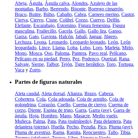
Abeja
,
Águila
,
Águila calva
,
Alondra
,
Azulejo de las
montañas
,
Barbo
,
Berrendo
,
Bisonte
,
Borrego cimarrón
,
Braco
,
Buitre
,
Búho
,
Caballo
,
Cabra
,
Carnero merino
,
Castor
,
Cierva
,
Ciervo
,
Cisne
,
Colibrí
,
Corzo
,
Cuervo
,
Delfín
,
Elefante
,
Escarabajo
,
Estornino
,
Figura femenina
,
Figura
masculina
,
Frailecillo
,
Gacela
,
Gallo
,
Gallo lira
,
Ganso
,
Garza
,
Gato
,
Gaviota
,
Halcón
,
Jabalí
,
Jaguar
,
Jilgero
,
Lechuza
,
Leona
,
Leopardo
,
Leopardo leonado
,
León
,
León
leopardado
,
Lince
,
Llama
,
Loba
,
Lobo
,
Loro
,
Marleta
,
Mirlo
,
Mono
,
Mosca
,
Oso
,
Paloma
,
Pantera
,
Pavo real
,
Pelícano
,
Pelícano en su piedad
,
Perro
,
Pez
,
Podenco
,
Quetzal
,
Rana
,
Salvaje
,
Sierpe
,
Talbot
,
Tejón
,
Tigre heráldico
,
Toro
,
Tortuga
,
Vaca
y
Zorro
.
Partes de figuras naturales
Aleta caudal
,
Aleta dorsal
,
Alianza
,
Brazo
,
Cabeza
,
Cobertera
,
Cola
,
Cola adosada
,
Cola de armiño
,
Cola de
golondrina
,
Corazón
,
Cuello
,
Cuerna de ciervo
,
Cuerna de
corzo
,
Diente
,
Espiga de trigo
,
Garra
,
Garra (ave)
,
Garra de
águila
,
Hoja
,
Hombro
,
Mano
,
Masacre
,
Medio vuelo
,
Muñeca
,
Palma
,
Pata
,
Pata (palmípedo)
,
Pata delantera
,
Pata
delantera (pierna)
,
Huella
,
Pecho
,
Pezuña
,
Pico
,
Pluma (ave)
,
Pluma de avestruz
,
Rama
,
Ramita
,
Rencuentro
,
Tallo
,
Tibia
,
Trompa (elefante)
,
Tronco
,
Ubre
,
Venera
y
Vuelo
.