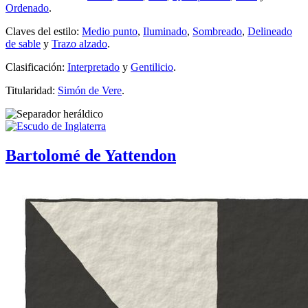
Ordenado
.
Claves del estilo:
Medio punto
,
Iluminado
,
Sombreado
,
Delineado
de sable
y
Trazo alzado
.
Clasificación:
Interpretado
y
Gentilicio
.
Titularidad:
Simón de Vere
.
Bartolomé de Yattendon