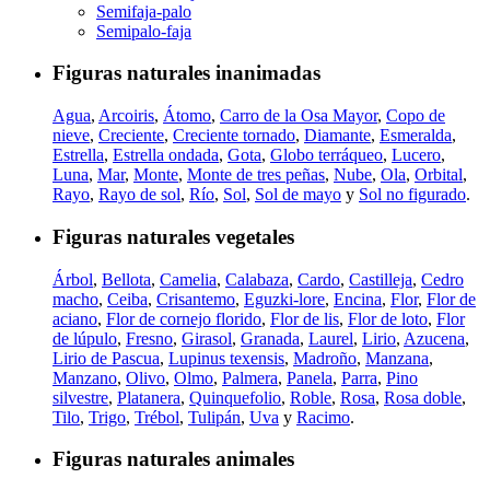
Semifaja-palo
Semipalo-faja
Figuras naturales inanimadas
Agua
,
Arcoiris
,
Átomo
,
Carro de la Osa Mayor
,
Copo de
nieve
,
Creciente
,
Creciente tornado
,
Diamante
,
Esmeralda
,
Estrella
,
Estrella ondada
,
Gota
,
Globo terráqueo
,
Lucero
,
Luna
,
Mar
,
Monte
,
Monte de tres peñas
,
Nube
,
Ola
,
Orbital
,
Rayo
,
Rayo de sol
,
Río
,
Sol
,
Sol de mayo
y
Sol no figurado
.
Figuras naturales vegetales
Árbol
,
Bellota
,
Camelia
,
Calabaza
,
Cardo
,
Castilleja
,
Cedro
macho
,
Ceiba
,
Crisantemo
,
Eguzki-lore
,
Encina
,
Flor
,
Flor de
aciano
,
Flor de cornejo florido
,
Flor de lis
,
Flor de loto
,
Flor
de lúpulo
,
Fresno
,
Girasol
,
Granada
,
Laurel
,
Lirio
,
Azucena
,
Lirio de Pascua
,
Lupinus texensis
,
Madroño
,
Manzana
,
Manzano
,
Olivo
,
Olmo
,
Palmera
,
Panela
,
Parra
,
Pino
silvestre
,
Platanera
,
Quinquefolio
,
Roble
,
Rosa
,
Rosa doble
,
Tilo
,
Trigo
,
Trébol
,
Tulipán
,
Uva
y
Racimo
.
Figuras naturales animales