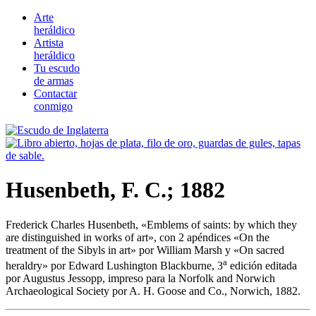
Arte
heráldico
Artista
heráldico
Tu escudo
de armas
Contactar
conmigo
Husenbeth, F. C.; 1882
Frederick Charles Husenbeth, «
Emblems of saints: by which they
are distinguished in works of art
», con 2 apéndices «
On the
treatment of the Sibyls in art
» por William Marsh y «
On sacred
a
heraldry
» por Edward Lushington Blackburne, 3
edición editada
por Augustus Jessopp, impreso para la Norfolk and Norwich
Archaeological Society por A. H. Goose and Co., Norwich, 1882.