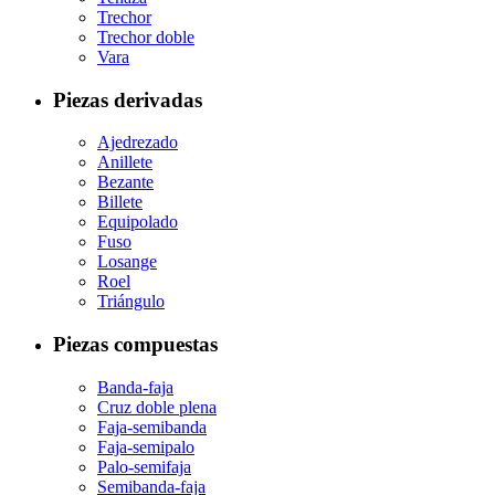
Trechor
Trechor doble
Vara
Piezas derivadas
Ajedrezado
Anillete
Bezante
Billete
Equipolado
Fuso
Losange
Roel
Triángulo
Piezas compuestas
Banda-faja
Cruz doble plena
Faja-semibanda
Faja-semipalo
Palo-semifaja
Semibanda-faja