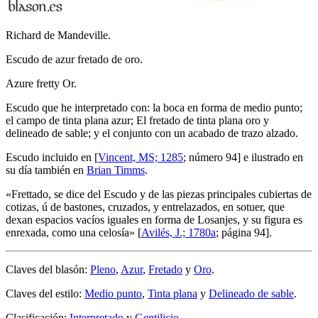
Richard de Mandeville.
Escudo de azur fretado de oro.
Azure fretty Or.
Escudo que he interpretado con: la boca en forma de medio punto;
el campo de tinta plana azur; El fretado de tinta plana oro y
delineado de sable; y el conjunto con un acabado de trazo alzado.
Escudo incluido en [
Vincent, MS; 1285
; número 94] e ilustrado en
su día también en
Brian Timms
.
«
Frettado, se dice del Escudo y de las piezas principales cubiertas de
cotizas, ú de bastones, cruzados, y entrelazados, en sotuer, que
dexan espacios vacíos iguales en forma de Losanjes, y su figura es
enrexada, como una celosía
» [
Avilés, J.; 1780a
; página 94].
Claves del blasón:
Pleno
,
Azur
,
Fretado
y
Oro
.
Claves del estilo:
Medio punto
,
Tinta plana
y
Delineado de sable
.
Clasificación:
Interpretado
y
Gentilicio
.