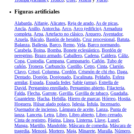
Figuras artificiales
Alabarda
,
Alfanje
,
Alicates
,
Reja de arado
,
As de picas
,
Ancla
,
Anillo
,
Antorcha
,
Arco
,
Arco (edificio)
,
Armadura
completa
,
Arpa
,
Artefacto no clásico
,
Arquero
,
Aventador
,
Azuela
,
Báculo
,
Bastón de heraldo
,
Cruz procesional
,
Batuta
,
Balanza
,
Ballesta
,
Barco
,
Remo
,
Vela
,
Barco normando
,
Carabela
,
Boina
,
Bomba
,
Bonete eclesiástico
,
Bordón de
peregrino
,
Brazo armado
,
Caballero
,
Cadena
,
Caldera
,
Cáliz
,
Copa
,
Custodia
,
Campana
,
Campanario
,
Cañón
,
Tubo de
cañón
,
Tronera
,
Carbunclo
,
Castillo
,
Cetro
,
Cinta
,
Clarión
,
Clavo
,
Crisol
,
Columna
,
Cordón
,
Crismón de chi rho
,
Daga
,
Dentado
,
Donjón
,
Donjonado
,
Escalinata
,
Peldaño
,
Esfera
armilar
,
Espada
,
Espada feder
,
Sable (arma)
,
Estrella de
David
,
Pergamino enrollado
,
Pergamino abierto
,
Filacteria
,
Falda
,
Flecha
,
Garrote
,
Gavilla
,
Gavilla de tabaco
,
Guadaña
,
Guantelete
,
Hacha
,
Hebilla
,
Hierro de marcar
,
Hórreo
,
Hostia
,
Hoguera
,
Húsar alado polaco
,
Iglesia
,
Ínfula
,
Incensario
,
Quemador de incienso
,
Lámpara de aceite
,
Lanza
,
Punta de
lanza
,
Lanceta
,
Letra
,
Libro
,
Libro abierto
,
Libro cerrado
,
Cinta de registro
,
Página
,
Línea
,
Linterna
,
Llave
,
Lunel
,
Manga
,
Martillo
,
Mandoble
,
Máscara de comedia
,
Máscara de
tragedia
,
Menorá
,
Mortero
,
Maja
,
Minarete
,
Muralla
,
Número
,