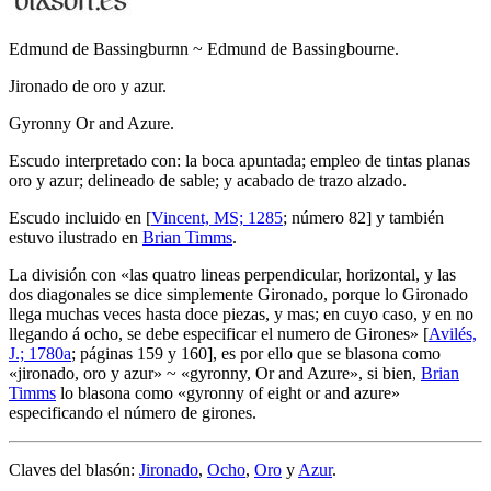
Edmund de Bassingburnn ~ Edmund de Bassingbourne.
Jironado de oro y azur.
Gyronny Or and Azure.
Escudo interpretado con: la boca apuntada; empleo de tintas planas
oro y azur; delineado de sable; y acabado de trazo alzado.
Escudo incluido en [
Vincent, MS; 1285
; número 82] y también
estuvo ilustrado en
Brian Timms
.
La división con «
las quatro lineas perpendicular, horizontal, y las
dos diagonales se dice simplemente Gironado, porque lo Gironado
llega muchas veces hasta doce piezas, y mas; en cuyo caso, y en no
llegando á ocho, se debe especificar el numero de Girones
» [
Avilés,
J.; 1780a
; páginas 159 y 160], es por ello que se blasona como
«
jironado, oro y azur
» ~ «
gyronny, Or and Azure
», si bien,
Brian
Timms
lo blasona como «
gyronny of eight or and azure
»
especificando el número de girones.
Claves del blasón:
Jironado
,
Ocho
,
Oro
y
Azur
.