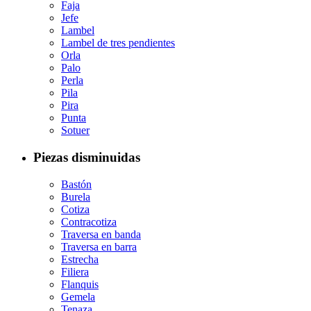
Faja
Jefe
Lambel
Lambel de tres pendientes
Orla
Palo
Perla
Pila
Pira
Punta
Sotuer
Piezas disminuidas
Bastón
Burela
Cotiza
Contracotiza
Traversa en banda
Traversa en barra
Estrecha
Filiera
Flanquis
Gemela
Tenaza