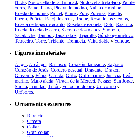
Nudo
,
Nudo celta de la Trinidad
,
Nudo celta trebolado
,
Par de
odres
,
Peine
,
Piano
,
Piedra de molino
,
Anilla de molino
,
Rueda de molino
,
Pincel
,
Pluma
,
Pote
,
Potenza
,
Puente
,
Puerta
,
Puñeta
,
Reloj de arena
,
Roque
,
Rosa de los vientos
,
Roseta de hojas de acanto
,
Roseta de espuela
,
Roto
,
Rastrillo
,
Rueda
,
Rueda de carro
,
Sierra de dos manos
,
Símbolo
,
Sacabuche
,
Tambor
,
Taparrabos
,
Tejadillo
,
Sólido geométrico
,
Tetraedro
,
Torre
,
Tridente
,
Trompeta
,
Vajra doble
y
Yunque
.
Figuras inmateriales
Ángel
,
Arcángel
,
Basilisco
,
Corazón llameante
,
Sagrado
Corazón de Jesús
,
Cordero pascual
,
Dragante
,
Dragón
,
Guiverno
,
Fénix
,
Garuda
,
Grifo
,
Grifo marino
,
Justicia
,
León
marino
,
Mano alada
,
Virgen de la Merced
,
Pegaso
,
San Jorge
,
Sirena
,
Trinidad
,
Tritón
,
Vellocino de oro
,
Unicornio
y
Uróboros
.
Ornamentos exteriores
Burelete
Cimera
Collar
Gran collar