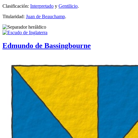
Clasificación:
Interpretado
y
Gentilicio
.
Titularidad:
Juan de Beauchamp
.
Edmundo de Bassingbourne