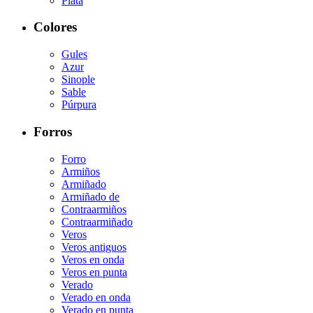
Plata
Colores
Gules
Azur
Sinople
Sable
Púrpura
Forros
Forro
Armiños
Armiñado
Armiñado de
Contraarmiños
Contraarmiñado
Veros
Veros antiguos
Veros en onda
Veros en punta
Verado
Verado en onda
Verado en punta