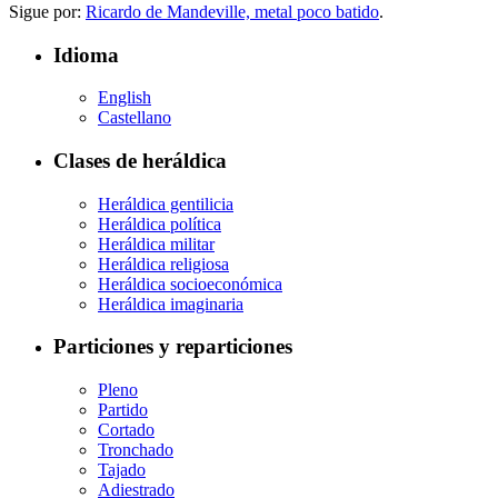
Sigue por:
Ricardo de Mandeville, metal poco batido
.
Idioma
English
Castellano
Clases de heráldica
Heráldica gentilicia
Heráldica política
Heráldica militar
Heráldica religiosa
Heráldica socioeconómica
Heráldica imaginaria
Particiones y reparticiones
Pleno
Partido
Cortado
Tronchado
Tajado
Adiestrado