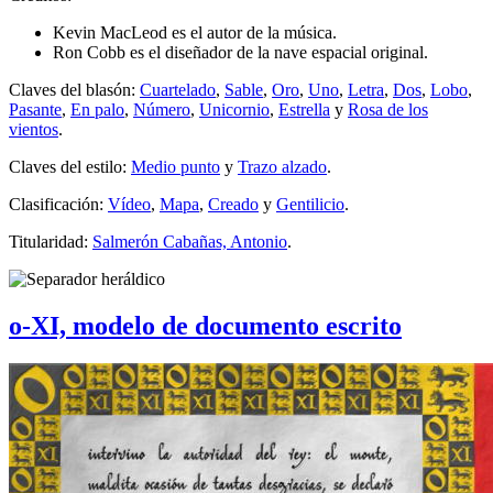
Kevin MacLeod es el autor de la música.
Ron Cobb es el diseñador de la nave espacial original.
Claves del blasón:
Cuartelado
,
Sable
,
Oro
,
Uno
,
Letra
,
Dos
,
Lobo
,
Pasante
,
En palo
,
Número
,
Unicornio
,
Estrella
y
Rosa de los
vientos
.
Claves del estilo:
Medio punto
y
Trazo alzado
.
Clasificación:
Vídeo
,
Mapa
,
Creado
y
Gentilicio
.
Titularidad:
Salmerón Cabañas, Antonio
.
o-XI, modelo de documento escrito