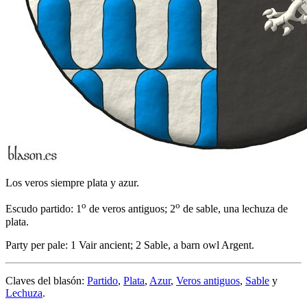
Los veros siempre plata y azur.
o
o
Escudo partido: 1
de veros antiguos; 2
de sable, una lechuza de
plata.
Party per pale: 1 Vair ancient; 2 Sable, a barn owl Argent.
Claves del blasón:
Partido
,
Plata
,
Azur
,
Veros antiguos
,
Sable
y
Lechuza
.