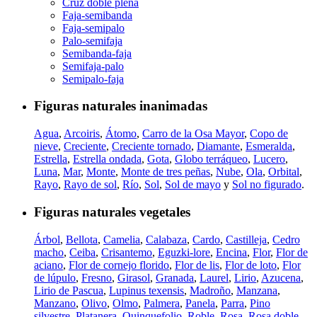
Cruz doble plena
Faja-semibanda
Faja-semipalo
Palo-semifaja
Semibanda-faja
Semifaja-palo
Semipalo-faja
Figuras naturales inanimadas
Agua
,
Arcoiris
,
Átomo
,
Carro de la Osa Mayor
,
Copo de
nieve
,
Creciente
,
Creciente tornado
,
Diamante
,
Esmeralda
,
Estrella
,
Estrella ondada
,
Gota
,
Globo terráqueo
,
Lucero
,
Luna
,
Mar
,
Monte
,
Monte de tres peñas
,
Nube
,
Ola
,
Orbital
,
Rayo
,
Rayo de sol
,
Río
,
Sol
,
Sol de mayo
y
Sol no figurado
.
Figuras naturales vegetales
Árbol
,
Bellota
,
Camelia
,
Calabaza
,
Cardo
,
Castilleja
,
Cedro
macho
,
Ceiba
,
Crisantemo
,
Eguzki-lore
,
Encina
,
Flor
,
Flor de
aciano
,
Flor de cornejo florido
,
Flor de lis
,
Flor de loto
,
Flor
de lúpulo
,
Fresno
,
Girasol
,
Granada
,
Laurel
,
Lirio
,
Azucena
,
Lirio de Pascua
,
Lupinus texensis
,
Madroño
,
Manzana
,
Manzano
,
Olivo
,
Olmo
,
Palmera
,
Panela
,
Parra
,
Pino
silvestre
,
Platanera
,
Quinquefolio
,
Roble
,
Rosa
,
Rosa doble
,