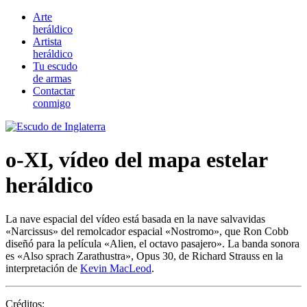
Arte
heráldico
Artista
heráldico
Tu escudo
de armas
Contactar
conmigo
o-XI, vídeo del mapa estelar
heráldico
La nave espacial del vídeo está basada en la nave salvavidas
«
Narcissus
» del remolcador espacial «
Nostromo
», que Ron Cobb
diseñó para la película «
Alien, el octavo pasajero
». La banda sonora
es «
Also sprach Zarathustra
», Opus 30, de Richard Strauss en la
interpretación de
Kevin MacLeod
.
Créditos: