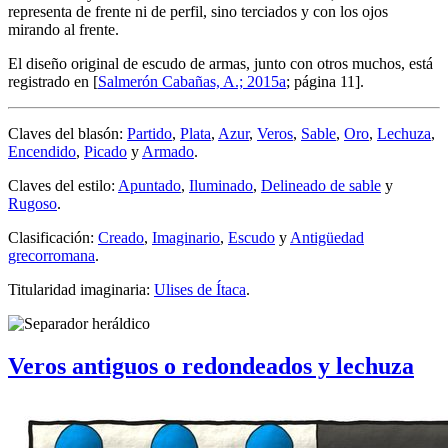
representa de frente ni de perfil, sino terciados y con los ojos
mirando al frente.
El diseño original de escudo de armas, junto con otros muchos, está
registrado en [
Salmerón Cabañas, A.; 2015a
; página 11].
Claves del blasón:
Partido
,
Plata
,
Azur
,
Veros
,
Sable
,
Oro
,
Lechuza
,
Encendido
,
Picado
y
Armado
.
Claves del estilo:
Apuntado
,
Iluminado
,
Delineado de sable
y
Rugoso
.
Clasificación:
Creado
,
Imaginario
,
Escudo
y
Antigüedad
grecorromana
.
Titularidad imaginaria:
Ulises de Ítaca
.
Veros antiguos o redondeados y lechuza