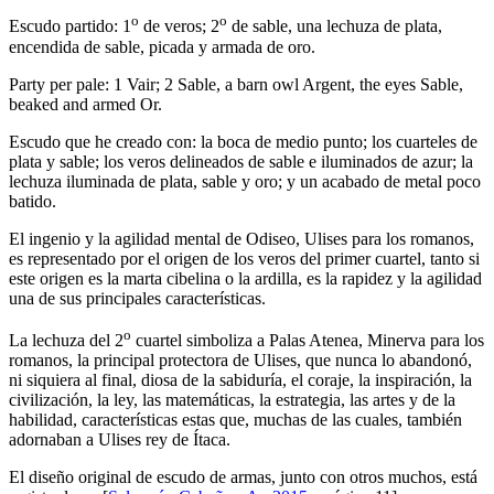
o
o
Escudo partido: 1
de veros; 2
de sable, una lechuza de plata,
encendida de sable, picada y armada de oro.
Party per pale: 1 Vair; 2 Sable, a barn owl Argent, the eyes Sable,
beaked and armed Or.
Escudo que he creado con: la boca de medio punto; los cuarteles de
plata y sable; los veros delineados de sable e iluminados de azur; la
lechuza iluminada de plata, sable y oro; y un acabado de metal poco
batido.
El ingenio y la agilidad mental de Odiseo, Ulises para los romanos,
es representado por el origen de los veros del primer cuartel, tanto si
este origen es la marta cibelina o la ardilla, es la rapidez y la agilidad
una de sus principales características.
o
La lechuza del 2
cuartel simboliza a Palas Atenea, Minerva para los
romanos, la principal protectora de Ulises, que nunca lo abandonó,
ni siquiera al final, diosa de la sabiduría, el coraje, la inspiración, la
civilización, la ley, las matemáticas, la estrategia, las artes y de la
habilidad, características estas que, muchas de las cuales, también
adornaban a Ulises rey de Ítaca.
El diseño original de escudo de armas, junto con otros muchos, está