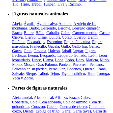
Tilo
,
Trigo
,
Trébol
,
Tulipán
,
Uva
y
Racimo
.
Figuras naturales animales
Abeja
,
Águila
,
Águila calva
,
Alondra
,
Azulejo de las
montañas
,
Barbo
,
Berrendo
,
Bisonte
,
Borrego cimarrón
,
Braco
,
Buitre
,
Búho
,
Caballo
,
Cabra
,
Carnero merino
,
Castor
,
Cierva
,
Ciervo
,
Cisne
,
Colibrí
,
Corzo
,
Cuervo
,
Delfín
,
Elefante
,
Escarabajo
,
Estornino
,
Figura femenina
,
Figura
masculina
,
Frailecillo
,
Gacela
,
Gallo
,
Gallo lira
,
Ganso
,
Garza
,
Gato
,
Gaviota
,
Halcón
,
Jabalí
,
Jaguar
,
Jilgero
,
Lechuza
,
Leona
,
Leopardo
,
Leopardo leonado
,
León
,
León
leopardado
,
Lince
,
Llama
,
Loba
,
Lobo
,
Loro
,
Marleta
,
Mirlo
,
Mono
,
Mosca
,
Oso
,
Paloma
,
Pantera
,
Pavo real
,
Pelícano
,
Pelícano en su piedad
,
Perro
,
Pez
,
Podenco
,
Quetzal
,
Rana
,
Salvaje
,
Sierpe
,
Talbot
,
Tejón
,
Tigre heráldico
,
Toro
,
Tortuga
,
Vaca
y
Zorro
.
Partes de figuras naturales
Aleta caudal
,
Aleta dorsal
,
Alianza
,
Brazo
,
Cabeza
,
Cobertera
,
Cola
,
Cola adosada
,
Cola de armiño
,
Cola de
golondrina
,
Corazón
,
Cuello
,
Cuerna de ciervo
,
Cuerna de
corzo
,
Diente
,
Espiga de trigo
,
Garra
,
Garra (ave)
,
Garra de