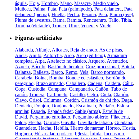
águila
,
Hoja
,
Hombro
,
Mano
,
Masacre
,
Medio vuelo
,
Muñeca
,
Palma
,
Pata
,
Pata (palmípedo)
,
Pata delantera
,
Pata
delantera (pierna)
,
Huella
,
Pecho
,
Pezuña
,
Pico
,
Pluma (ave)
,
Pluma de avestruz
,
Rama
,
Ramita
,
Rencuentro
,
Tallo
,
Tibia
,
Trompa (elefante)
,
Tronco
,
Ubre
,
Venera
y
Vuelo
.
Figuras artificiales
Alabarda
,
Alfanje
,
Alicates
,
Reja de arado
,
As de picas
,
Ancla
,
Anillo
,
Antorcha
,
Arco
,
Arco (edificio)
,
Armadura
completa
,
Arpa
,
Artefacto no clásico
,
Arquero
,
Aventador
,
Azuela
,
Báculo
,
Bastón de heraldo
,
Cruz procesional
,
Batuta
,
Balanza
,
Ballesta
,
Barco
,
Remo
,
Vela
,
Barco normando
,
Carabela
,
Boina
,
Bomba
,
Bonete eclesiástico
,
Bordón de
peregrino
,
Brazo armado
,
Caballero
,
Cadena
,
Caldera
,
Cáliz
,
Copa
,
Custodia
,
Campana
,
Campanario
,
Cañón
,
Tubo de
cañón
,
Tronera
,
Carbunclo
,
Castillo
,
Cetro
,
Cinta
,
Clarión
,
Clavo
,
Crisol
,
Columna
,
Cordón
,
Crismón de chi rho
,
Daga
,
Dentado
,
Donjón
,
Donjonado
,
Escalinata
,
Peldaño
,
Esfera
armilar
,
Espada
,
Espada feder
,
Sable (arma)
,
Estrella de
David
,
Pergamino enrollado
,
Pergamino abierto
,
Filacteria
,
Falda
,
Flecha
,
Garrote
,
Gavilla
,
Gavilla de tabaco
,
Guadaña
,
Guantelete
,
Hacha
,
Hebilla
,
Hierro de marcar
,
Hórreo
,
Hostia
,
Hoguera
,
Húsar alado polaco
,
Iglesia
,
Ínfula
,
Incensario
,