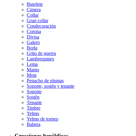
Burelete
Cimera
Collar
Gran collar
Condecoración
Corona
Divisa
Galero
Borla
Grito de guerra
Lambrequines
Lema
Manto
Mote
Penacho de plumas
Soporte, sostén y tenante
Soporte
Sostén
Tenante
Timbre
Yelmo
Yelmo de torneo
Babera
Creaciones heráldicas