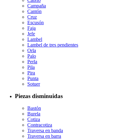
Cabrio
Campaña
Cantón
Cruz
Escusón
Faja
Jefe
Lambel
Lambel de tres pendientes
Orla
Palo
Perla
Pila
Pira
Punta
Sotuer
Piezas disminuidas
Bastón
Burela
Cotiza
Contracotiza
Traversa en banda
Traversa en barra