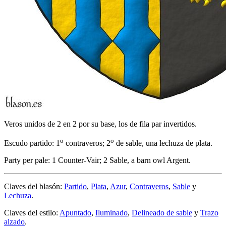
Veros unidos de 2 en 2 por su base, los de fila par invertidos.
o
o
Escudo partido: 1
contraveros; 2
de sable, una lechuza de plata.
Party per pale: 1 Counter-Vair; 2 Sable, a barn owl Argent.
Claves del blasón:
Partido
,
Plata
,
Azur
,
Contraveros
,
Sable
y
Lechuza
.
Claves del estilo:
Apuntado
,
Iluminado
,
Delineado de sable
y
Trazo
alzado
.