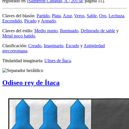
registrado en [
Salmerón Cabañas, A.; 2015a
; página 11].
Claves del blasón:
Partido
,
Plata
,
Azur
,
Veros
,
Sable
,
Oro
,
Lechuza
,
Encendido
,
Picado
y
Armado
.
Claves del estilo:
Medio punto
,
Iluminado
,
Delineado de sable
y
Metal poco batido
.
Clasificación:
Creado
,
Imaginario
,
Escudo
y
Antigüedad
grecorromana
.
Titularidad imaginaria:
Ulises de Ítaca
.
Odiseo rey de Ítaca