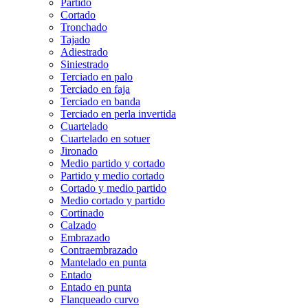
Partido
Cortado
Tronchado
Tajado
Adiestrado
Siniestrado
Terciado en palo
Terciado en faja
Terciado en banda
Terciado en perla invertida
Cuartelado
Cuartelado en sotuer
Jironado
Medio partido y cortado
Partido y medio cortado
Cortado y medio partido
Medio cortado y partido
Cortinado
Calzado
Embrazado
Contraembrazado
Mantelado en punta
Entado
Entado en punta
Flanqueado curvo