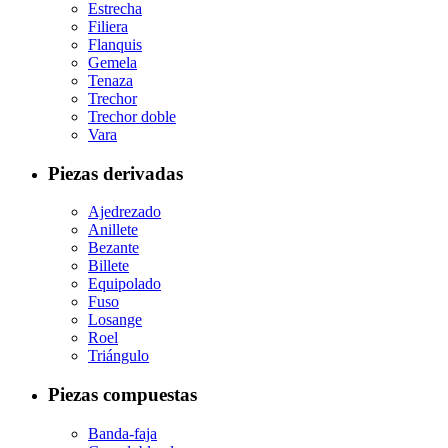
Estrecha
Filiera
Flanquis
Gemela
Tenaza
Trechor
Trechor doble
Vara
Piezas derivadas
Ajedrezado
Anillete
Bezante
Billete
Equipolado
Fuso
Losange
Roel
Triángulo
Piezas compuestas
Banda-faja