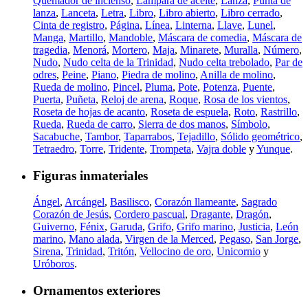
Quemador de incienso
,
Lámpara de aceite
,
Lanza
,
Punta de
lanza
,
Lanceta
,
Letra
,
Libro
,
Libro abierto
,
Libro cerrado
,
Cinta de registro
,
Página
,
Línea
,
Linterna
,
Llave
,
Lunel
,
Manga
,
Martillo
,
Mandoble
,
Máscara de comedia
,
Máscara de
tragedia
,
Menorá
,
Mortero
,
Maja
,
Minarete
,
Muralla
,
Número
,
Nudo
,
Nudo celta de la Trinidad
,
Nudo celta trebolado
,
Par de
odres
,
Peine
,
Piano
,
Piedra de molino
,
Anilla de molino
,
Rueda de molino
,
Pincel
,
Pluma
,
Pote
,
Potenza
,
Puente
,
Puerta
,
Puñeta
,
Reloj de arena
,
Roque
,
Rosa de los vientos
,
Roseta de hojas de acanto
,
Roseta de espuela
,
Roto
,
Rastrillo
,
Rueda
,
Rueda de carro
,
Sierra de dos manos
,
Símbolo
,
Sacabuche
,
Tambor
,
Taparrabos
,
Tejadillo
,
Sólido geométrico
,
Tetraedro
,
Torre
,
Tridente
,
Trompeta
,
Vajra doble
y
Yunque
.
Figuras inmateriales
Ángel
,
Arcángel
,
Basilisco
,
Corazón llameante
,
Sagrado
Corazón de Jesús
,
Cordero pascual
,
Dragante
,
Dragón
,
Guiverno
,
Fénix
,
Garuda
,
Grifo
,
Grifo marino
,
Justicia
,
León
marino
,
Mano alada
,
Virgen de la Merced
,
Pegaso
,
San Jorge
,
Sirena
,
Trinidad
,
Tritón
,
Vellocino de oro
,
Unicornio
y
Uróboros
.
Ornamentos exteriores