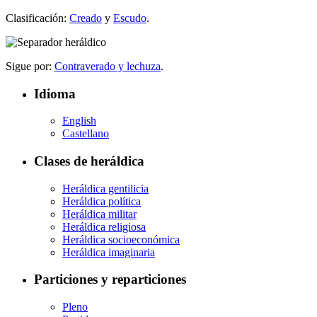
Clasificación:
Creado
y
Escudo
.
Sigue por:
Contraverado y lechuza
.
Idioma
English
Castellano
Clases de heráldica
Heráldica gentilicia
Heráldica política
Heráldica militar
Heráldica religiosa
Heráldica socioeconómica
Heráldica imaginaria
Particiones y reparticiones
Pleno