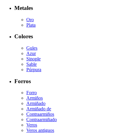
Metales
Oro
Plata
Colores
Gules
Azur
Sinople
Sable
Púrpura
Forros
Forro
Armiños
Armiñado
Armiñado de
Contraarmiños
Contraarmiñado
Veros
Veros antiguos