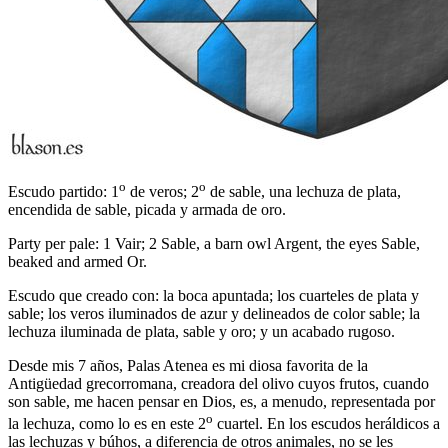
o
o
Escudo partido: 1
de veros; 2
de sable, una lechuza de plata,
encendida de sable, picada y armada de oro.
Party per pale: 1 Vair; 2 Sable, a barn owl Argent, the eyes Sable,
beaked and armed Or.
Escudo que creado con: la boca apuntada; los cuarteles de plata y
sable; los veros iluminados de azur y delineados de color sable; la
lechuza iluminada de plata, sable y oro; y un acabado rugoso.
Desde mis 7 años, Palas Atenea es mi diosa favorita de la
Antigüedad grecorromana, creadora del olivo cuyos frutos, cuando
son sable, me hacen pensar en Dios, es, a menudo, representada por
o
la lechuza, como lo es en este 2
cuartel. En los escudos heráldicos a
las lechuzas y búhos, a diferencia de otros animales, no se les